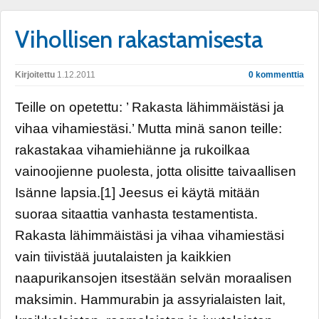
Vihollisen rakastamisesta
Kirjoitettu
1.12.2011
0 kommenttia
Teille on opetettu: ’ Rakasta lähimmäistäsi ja
vihaa vihamiestäsi.’ Mutta minä sanon teille:
rakastakaa vihamiehiänne ja rukoilkaa
vainoojienne puolesta, jotta olisitte taivaallisen
Isänne lapsia.[1] Jeesus ei käytä mitään
suoraa sitaattia vanhasta testamentista.
Rakasta lähimmäistäsi ja vihaa vihamiestäsi
vain tiivistää juutalaisten ja kaikkien
naapurikansojen itsestään selvän moraalisen
maksimin. Hammurabin ja assyrialaisten lait,