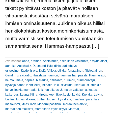
kreikkalaisten, roomalaisten ja juutalaisten
tekstit pyhittävät koston ja pitävät vihollisen
vihaamista itsestään selvänä moraalisen
ihmisen ominaisuutena. Julkinen oikeus hillitsi
henkilökohtaista kostoa moninkertaistumasta,
mutta varmisti sen toteutumisen vähintäänkin
samanmittaisena. Hammas-hampaasta […]
Avainsanat:
abba
,
aramea
,
Aristofanes
,
aseellinen vastarinta
,
assyrialaiset
,
aurinko
,
Auschwitz
,
Desmond Tutu
,
diktatuuri
,
eheys
,
esteettinen täydellisyys
,
Etelä-Afrikka
,
etiikka
,
fanaattinen
,
filistealainen
,
Gandhi
,
gravitaatio
,
Haastava huumori
,
hammas hampaasta
,
Hammurabi
,
heimojumala
,
heprea
,
hierarkia
,
hmisarvo
,
huumori
,
huumorintaju
,
hyvät ja pahat
,
identiteetti
,
inflaatio
,
inklusiivisuus
,
itsepuolustusreaktio
,
jahve
,
joukkomurhaaja
,
julkinen oikeus
,
Jumalan valtakunta
,
kaaos
,
katkeruus
,
kauna
,
Kiina
,
kirottu
,
koomikko
,
kosto
,
köyhä
,
Kreikka
,
Latvia
,
Liettua
,
luova rakkaus
,
Luther
,
luuseri
,
Lysistrata
,
maailmanparantaja
,
masokismi
,
Miles Jack
,
Moderni pasifismi
,
moraalinen aloite
,
moraalinen maksimi
,
moraalinen täydellisyys
,
Morreal
,