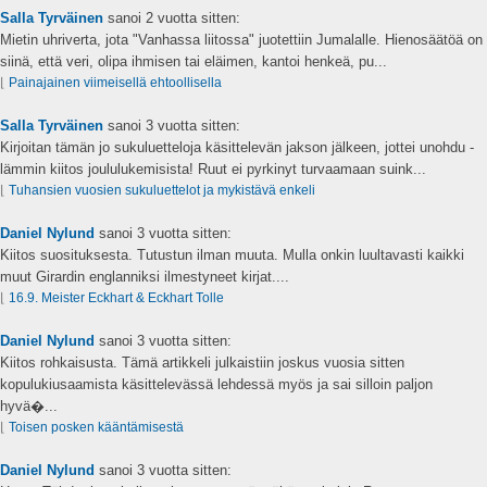
Salla Tyrväinen
sanoi
2 vuotta sitten:
Mietin uhriverta, jota "Vanhassa liitossa" juotettiin Jumalalle. Hienosäätöä on
siinä, että veri, olipa ihmisen tai eläimen, kantoi henkeä, pu...
⌊
Painajainen viimeisellä ehtoollisella
Salla Tyrväinen
sanoi
3 vuotta sitten:
Kirjoitan tämän jo sukuluetteloja käsittelevän jakson jälkeen, jottei unohdu -
lämmin kiitos joululukemisista! Ruut ei pyrkinyt turvaamaan suink...
⌊
Tuhansien vuosien sukuluettelot ja mykistävä enkeli
Daniel Nylund
sanoi
3 vuotta sitten:
Kiitos suosituksesta. Tutustun ilman muuta. Mulla onkin luultavasti kaikki
muut Girardin englanniksi ilmestyneet kirjat....
⌊
16.9. Meister Eckhart & Eckhart Tolle
Daniel Nylund
sanoi
3 vuotta sitten:
Kiitos rohkaisusta. Tämä artikkeli julkaistiin joskus vuosia sitten
kopulukiusaamista käsittelevässä lehdessä myös ja sai silloin paljon
hyvä�...
⌊
Toisen posken kääntämisestä
Daniel Nylund
sanoi
3 vuotta sitten: