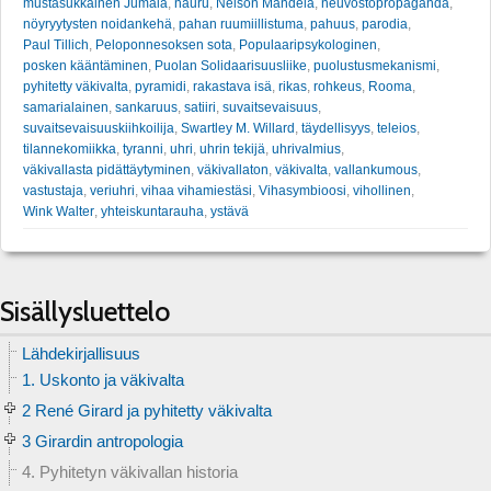
mustasukkainen Jumala
,
nauru
,
Nelson Mandela
,
neuvostopropaganda
,
nöyryytysten noidankehä
,
pahan ruumiillistuma
,
pahuus
,
parodia
,
Paul Tillich
,
Peloponnesoksen sota
,
Populaaripsykologinen
,
posken kääntäminen
,
Puolan Solidaarisuusliike
,
puolustusmekanismi
,
pyhitetty väkivalta
,
pyramidi
,
rakastava isä
,
rikas
,
rohkeus
,
Rooma
,
samarialainen
,
sankaruus
,
satiiri
,
suvaitsevaisuus
,
suvaitsevaisuuskiihkoilija
,
Swartley M. Willard
,
täydellisyys
,
teleios
,
tilannekomiikka
,
tyranni
,
uhri
,
uhrin tekijä
,
uhrivalmius
,
väkivallasta pidättäytyminen
,
väkivallaton
,
väkivalta
,
vallankumous
,
vastustaja
,
veriuhri
,
vihaa vihamiestäsi
,
Vihasymbioosi
,
vihollinen
,
Wink Walter
,
yhteiskuntarauha
,
ystävä
Sisällysluettelo
Lähdekirjallisuus
1. Uskonto ja väkivalta
2 René Girard ja pyhitetty väkivalta
3 Girardin antropologia
4. Pyhitetyn väkivallan historia