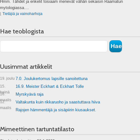
Hmm. Tähdet ja enkelit tosiaam menevät vähän sekaisin Raamatun
mytologiassa....
⌊
Tietäjiä ja vainoharhoja
Hae teoblogista
Uusimmat artikkelit
19. joulu
7.0. Joulukertomus lapsille sanoitettuna
15.
16.9. Meister Eckhart & Eckhart Tolle
heinä
16.
Myrskyävä raja
maalis
12.
Valtakunta kuin rikkaruoho ja saastuttava hiiva
maalis
Rajojen hämmentäjä ja sisäpiirin kiusaukset.
Mimeettinen tartuntatilasto