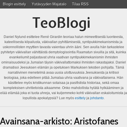
Blogin esittely
Ystävyyden Majatalo
Tilaa RSS
TeoBlogi
Daniel Nylund esittelee René Girardin teoriaa halun mimeettisestä luonteesta,
kateellisesta kilpailusta, väkivallan pyhittämisestä, syntipukkimekanismista ja
uskonnollisten myyttien tavasta vaientaa uhrin ääni. Sen avulla hän tarkastelee
pyhitetyn väkivallan vähittäistä demytologisointia Raamatun sivuilla ja sitä, kuinka
evankeliumit paljastavat uhria vaativan syntipukkimekanismin ihmisten
ominaisuudeksi ja Jumalan täysin väkivallattomaksi ihmisten rakastajaksi. Daniel
dramatisoi Jeesuksen elämän ja opetuksen Markuksen tekstien pohjalta. Tämä
narratiivinen menetelmä avaa uusia ulottuvuuksia Jeesuksesta ja kritisoi
teologiaa, joka edelleen pitää Jumalaa uhria vaativana ja väkivaltaisena. Hän
käsittelee myös kristikunnan sotaisaa ja pasifistista historiaa, sekä omaa
kompleksisen uhritietoista aikaamme. Onko mahdollista hylätä hylkääminen ja
elää elämää joka ei tuota uhreja, vai kuljemmeko kohti väkivallan eskaloitumista ja
lopullista apokalypsiä? Lue myös
esittely
ja
johdanto
.
Avainsana-arkisto:
Aristofanes