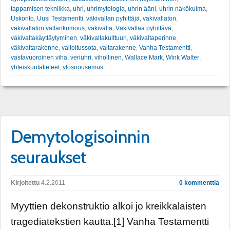
tappamisen tekniikka
,
uhri
,
uhrimytologia
,
uhrin ääni
,
uhrin näkökulma
,
Uskonto
,
Uusi Testamentti
,
väkivallan pyhittäjä
,
väkivallaton
,
väkivallaton vallankumous
,
väkivalta
,
Väkivaltaa pyhittävä
,
väkivaltakäyttäytyminen
,
väkivaltakulttuuri
,
väkivaltaperinne
,
väkivaltarakenne
,
valloitussota
,
valtarakenne
,
Vanha Testamentti
,
vastavuoroinen viha
,
veriuhri
,
vihollinen
,
Wallace Mark
,
Wink Walter
,
yhteiskuntatieteet
,
ylösnousemus
Demytologisoinnin
seuraukset
Kirjoitettu
4.2.2011
0 kommenttia
Myyttien dekonstruktio alkoi jo kreikkalaisten
tragediatekstien kautta.[1] Vanha Testamentti