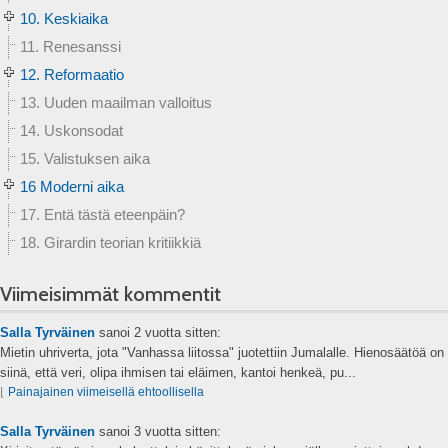
10. Keskiaika
11. Renesanssi
12. Reformaatio
13. Uuden maailman valloitus
14. Uskonsodat
15. Valistuksen aika
16 Moderni aika
17. Entä tästä eteenpäin?
18. Girardin teorian kritiikkiä
Viimeisimmät kommentit
Salla Tyrväinen
sanoi
2 vuotta sitten:
Mietin uhriverta, jota "Vanhassa liitossa" juotettiin Jumalalle. Hienosäätöä on
siinä, että veri, olipa ihmisen tai eläimen, kantoi henkeä, pu...
⌊
Painajainen viimeisellä ehtoollisella
Salla Tyrväinen
sanoi
3 vuotta sitten: