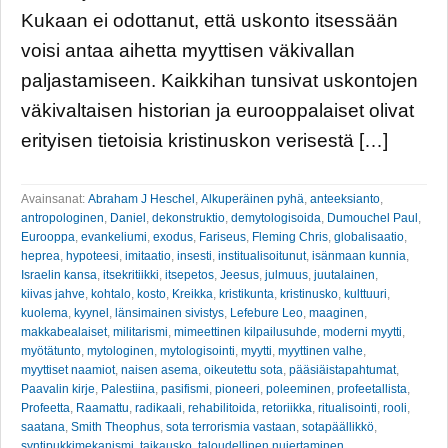
Kukaan ei odottanut, että uskonto itsessään
voisi antaa aihetta myyttisen väkivallan
paljastamiseen. Kaikkihan tunsivat uskontojen
väkivaltaisen historian ja eurooppalaiset olivat
erityisen tietoisia kristinuskon verisestä […]
Avainsanat:
Abraham J Heschel
,
Alkuperäinen pyhä
,
anteeksianto
,
antropologinen
,
Daniel
,
dekonstruktio
,
demytologisoida
,
Dumouchel Paul
,
Eurooppa
,
evankeliumi
,
exodus
,
Fariseus
,
Fleming Chris
,
globalisaatio
,
heprea
,
hypoteesi
,
imitaatio
,
insesti
,
institualisoitunut
,
isänmaan kunnia
,
Israelin kansa
,
itsekritiikki
,
itsepetos
,
Jeesus
,
julmuus
,
juutalainen
,
kiivas jahve
,
kohtalo
,
kosto
,
Kreikka
,
kristikunta
,
kristinusko
,
kulttuuri
,
kuolema
,
kyynel
,
länsimainen sivistys
,
Lefebure Leo
,
maaginen
,
makkabealaiset
,
militarismi
,
mimeettinen kilpailusuhde
,
moderni myytti
,
myötätunto
,
mytologinen
,
mytologisointi
,
myytti
,
myyttinen valhe
,
myyttiset naamiot
,
naisen asema
,
oikeutettu sota
,
pääsiäistapahtumat
,
Paavalin kirje
,
Palestiina
,
pasifismi
,
pioneeri
,
poleeminen
,
profeetallista
,
Profeetta
,
Raamattu
,
radikaali
,
rehabilitoida
,
retoriikka
,
ritualisointi
,
rooli
,
saatana
,
Smith Theophus
,
sota terrorismia vastaan
,
sotapäällikkö
,
syntipukkimekanismi
,
taikausko
,
taloudellinen nujertaminen
,