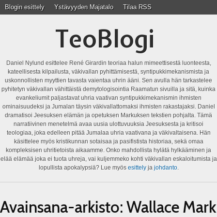
Blogin esittely
Ystävyyden Majatalo
Tilaa RSS
TeoBlogi
Daniel Nylund esittelee René Girardin teoriaa halun mimeettisestä luonteesta,
kateellisesta kilpailusta, väkivallan pyhittämisestä, syntipukkimekanismista ja
uskonnollisten myyttien tavasta vaientaa uhrin ääni. Sen avulla hän tarkastelee
pyhitetyn väkivallan vähittäistä demytologisointia Raamatun sivuilla ja sitä, kuinka
evankeliumit paljastavat uhria vaativan syntipukkimekanismin ihmisten
ominaisuudeksi ja Jumalan täysin väkivallattomaksi ihmisten rakastajaksi. Daniel
dramatisoi Jeesuksen elämän ja opetuksen Markuksen tekstien pohjalta. Tämä
narratiivinen menetelmä avaa uusia ulottuvuuksia Jeesuksesta ja kritisoi
teologiaa, joka edelleen pitää Jumalaa uhria vaativana ja väkivaltaisena. Hän
käsittelee myös kristikunnan sotaisaa ja pasifistista historiaa, sekä omaa
kompleksisen uhritietoista aikaamme. Onko mahdollista hylätä hylkääminen ja
elää elämää joka ei tuota uhreja, vai kuljemmeko kohti väkivallan eskaloitumista ja
lopullista apokalypsiä? Lue myös
esittely
ja
johdanto
.
Avainsana-arkisto:
Wallace Mark