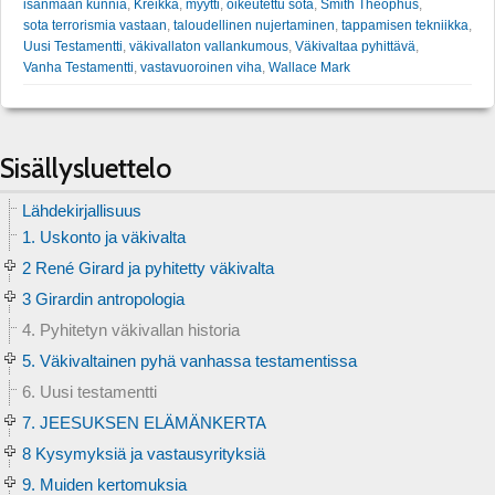
isänmaan kunnia
,
Kreikka
,
myytti
,
oikeutettu sota
,
Smith Theophus
,
sota terrorismia vastaan
,
taloudellinen nujertaminen
,
tappamisen tekniikka
,
Uusi Testamentti
,
väkivallaton vallankumous
,
Väkivaltaa pyhittävä
,
Vanha Testamentti
,
vastavuoroinen viha
,
Wallace Mark
Sisällysluettelo
Lähdekirjallisuus
1. Uskonto ja väkivalta
2 René Girard ja pyhitetty väkivalta
3 Girardin antropologia
4. Pyhitetyn väkivallan historia
5. Väkivaltainen pyhä vanhassa testamentissa
6. Uusi testamentti
7. JEESUKSEN ELÄMÄNKERTA
8 Kysymyksiä ja vastausyrityksiä
9. Muiden kertomuksia