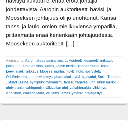
hävittyä kukaan ei enää erota johtajia
johdettavista. Aaronin auktoriteetti hävisi, ja
Mooseksen johtajuus oli jo unohtunut. Kansa
tanssi ja lauloi omien mielikuviensa ympärillä,
piittaamatta enää kenenkään johtajuudesta.
Mooseksen auktoriteetti […]
Avainsanat:
Aaron
,
ahrautumisalttius
,
auktoriteetti
,
despootti
,
initiaatio
,
johtajuus
,
Jumalan viha
,
kaaos
,
kainin merkki
,
kansanmurha
,
kosto
,
Leeviläiset
,
lynkkaus
,
Mooses
,
murha
,
myytti
,
nolo
,
nöyryytetty
,
Olli Sinivaara
,
pappisvihkimys
,
pharmakoi
,
pyhä
,
sijaisuhri
,
Smith Theophu
,
Stuart Lasine
,
syntipukkimekanismi
,
tanssi
,
tragedia
,
uhri
,
uhrin merkki
,
uhrivaranto
,
vahingonilo
,
väkivallan uhri
,
valtahierarkia
,
vihkimys
,
vihollinen
,
Wallace Mark
,
Williams James
,
yhteiskuntajärjestys