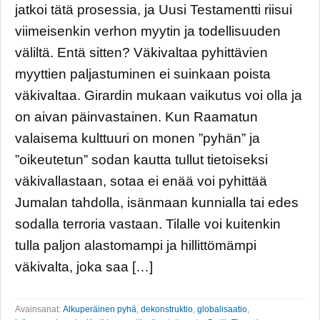
jatkoi tätä prosessia, ja Uusi Testamentti riisui
viimeisenkin verhon myytin ja todellisuuden
väliltä. Entä sitten? Väkivaltaa pyhittävien
myyttien paljastuminen ei suinkaan poista
väkivaltaa. Girardin mukaan vaikutus voi olla ja
on aivan päinvastainen. Kun Raamatun
valaisema kulttuuri on monen ”pyhän” ja
”oikeutetun” sodan kautta tullut tietoiseksi
väkivallastaan, sotaa ei enää voi pyhittää
Jumalan tahdolla, isänmaan kunnialla tai edes
sodalla terroria vastaan. Tilalle voi kuitenkin
tulla paljon alastomampi ja hillittömämpi
väkivalta, joka saa […]
Avainsanat:
Alkuperäinen pyhä
,
dekonstruktio
,
globalisaatio
,