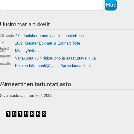
Uusimmat artikkelit
19. joulu
7.0. Joulukertomus lapsille sanoitettuna
15.
16.9. Meister Eckhart & Eckhart Tolle
heinä
16.
Myrskyävä raja
maalis
12.
Valtakunta kuin rikkaruoho ja saastuttava hiiva
maalis
Rajojen hämmentäjä ja sisäpiirin kiusaukset.
Mimeettinen tartuntatilasto
Sivulatauksia sitten 26.1.2009