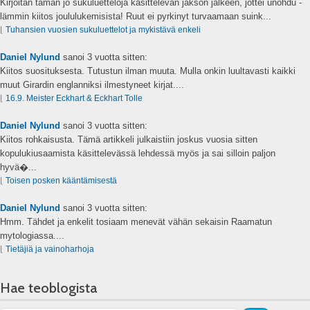
Kirjoitan tämän jo sukuluetteloja käsittelevän jakson jälkeen, jottei unohdu -
lämmin kiitos joululukemisista! Ruut ei pyrkinyt turvaamaan suink...
⌊
Tuhansien vuosien sukuluettelot ja mykistävä enkeli
Daniel Nylund
sanoi
3 vuotta sitten:
Kiitos suosituksesta. Tutustun ilman muuta. Mulla onkin luultavasti kaikki
muut Girardin englanniksi ilmestyneet kirjat....
⌊
16.9. Meister Eckhart & Eckhart Tolle
Daniel Nylund
sanoi
3 vuotta sitten:
Kiitos rohkaisusta. Tämä artikkeli julkaistiin joskus vuosia sitten
kopulukiusaamista käsittelevässä lehdessä myös ja sai silloin paljon
hyvä�...
⌊
Toisen posken kääntämisestä
Daniel Nylund
sanoi
3 vuotta sitten:
Hmm. Tähdet ja enkelit tosiaam menevät vähän sekaisin Raamatun
mytologiassa....
⌊
Tietäjiä ja vainoharhoja
Hae teoblogista