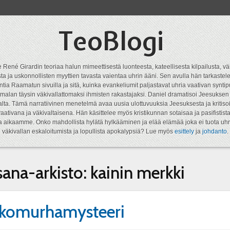
TeoBlogi
 René Girardin teoriaa halun mimeettisestä luonteesta, kateellisesta kilpailusta, vä
a ja uskonnollisten myyttien tavasta vaientaa uhrin ääni. Sen avulla hän tarkastele
ntia Raamatun sivuilla ja sitä, kuinka evankeliumit paljastavat uhria vaativan syn
malan täysin väkivallattomaksi ihmisten rakastajaksi. Daniel dramatisoi Jeesukse
lta. Tämä narratiivinen menetelmä avaa uusia ulottuvuuksia Jeesuksesta ja kritisoi
aativana ja väkivaltaisena. Hän käsittelee myös kristikunnan sotaisaa ja pasifistist
ta aikaamme. Onko mahdollista hylätä hylkääminen ja elää elämää joka ei tuota uhr
väkivallan eskaloitumista ja lopullista apokalypsiä? Lue myös
esittely
ja
johdanto
.
sana-arkisto:
kainin merkki
kkomurhamysteeri