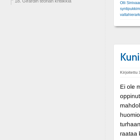
18. Girardin teorian kritiikkiä
Olli Sinivaa
syntipukki
valtahierark
Kuni
Kirjoitettu
1
Ei ole 
oppinu
mahdoll
huomion
turhaan
raataa 