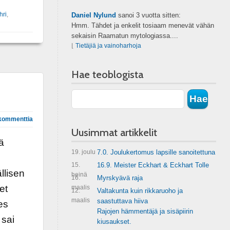
hri
,
Daniel Nylund
sanoi
3 vuotta sitten:
Hmm. Tähdet ja enkelit tosiaam menevät vähän
sekaisin Raamatun mytologiassa....
⌊
Tietäjiä ja vainoharhoja
Hae teoblogista
kommenttia
Uusimmat artikkelit
ä
19. joulu
7.0. Joulukertomus lapsille sanoitettuna
15.
16.9. Meister Eckhart & Eckhart Tolle
llisen
heinä
16.
Myrskyävä raja
et
maalis
12.
Valtakunta kuin rikkaruoho ja
maalis
saastuttava hiiva
es
Rajojen hämmentäjä ja sisäpiirin
 sai
kiusaukset.