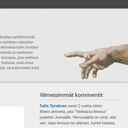
kivallan pyhittämisestä,
e pyhitetyn väkivallan
tipukkimekanismin ihmisten
n elämän ja opetuksen
 teologiaa, joka edelleen
a historiaa, sekä omaa
eja, vai kuljemmeko kohti
Viimeisimmät kommentit
Salla Tyrväinen
sanoi
2 vuotta sitten:
Mietin uhriverta, jota "Vanhassa liitossa"
juotettiin Jumalalle. Hienosäätöä on siinä, että
veri, olipa ihmisen tai eläimen, kantoi henkeä,