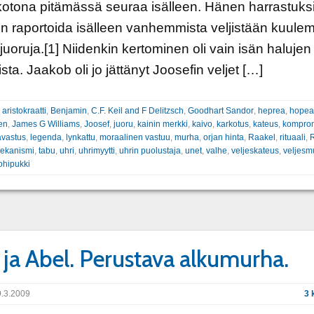
otona pitämässä seuraa isälleen. Hänen harrastuks
in raportoida isälleen vanhemmista veljistään kuule
juoruja.[1] Niidenkin kertominen oli vain isän halujen
sta. Jaakob oli jo jättänyt Joosefin veljet […]
:
aristokraatti
,
Benjamin
,
C.F. Keil and F Delitzsch
,
Goodhart Sandor
,
heprea
,
hopea
en
,
James G Williams
,
Joosef
,
juoru
,
kainin merkki
,
kaivo
,
karkotus
,
kateus
,
komprom
avastus
,
legenda
,
lynkattu
,
moraalinen vastuu
,
murha
,
orjan hinta
,
Raakel
,
rituaali
,
mekanismi
,
tabu
,
uhri
,
uhrimyytti
,
uhrin puolustaja
,
unet
,
valhe
,
veljeskateus
,
veljesm
ohipukki
 ja Abel. Perustava alkumurha.
.3.2009
3 