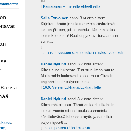
pu...
kommenttia
⌊
Painajainen viimeisellä ehtoollisella
sen
Salla Tyrväinen
sanoi
3 vuotta sitten:
Kirjoitan tämän jo sukuluetteloja käsittelevän
ettavat
jakson jälkeen, jottei unohdu - lämmin kiitos
joululukemisista! Ruut ei pyrkinyt turvaamaan
suink...
ään
⌊
Tuhansien vuosien sukuluettelot ja mykistävä enkeli
 se
Daniel Nylund
sanoi
3 vuotta sitten:
n
Kiitos suosituksesta. Tutustun ilman muuta.
Mulla onkin luultavasti kaikki muut Girardin
englanniksi ilmestyneet kirjat....
. Kansa
⌊
16.9. Meister Eckhart & Eckhart Tolle
enää
Daniel Nylund
sanoi
3 vuotta sitten:
Kiitos rohkaisusta. Tämä artikkeli julkaistiin
joskus vuosia sitten kopulukiusaamista
käsittelevässä lehdessä myös ja sai silloin
paljon hyvä�...
,
kaaos
,
etty
,
⌊
Toisen posken kääntämisestä