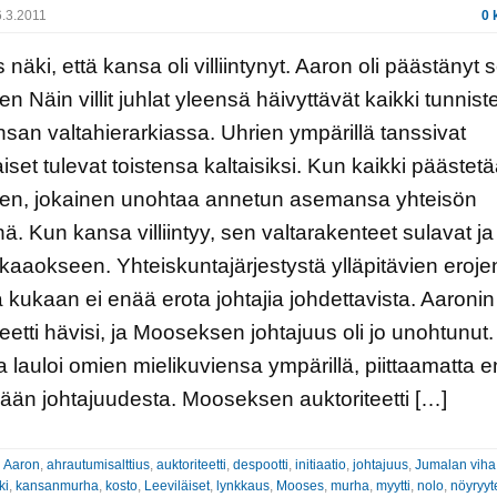
.3.2011
0 
näki, että kansa oli villiintynyt. Aaron oli päästänyt 
een Näin villit juhlat yleensä häivyttävät kaikki tunnist
nsan valtahierarkiassa. Uhrien ympärillä tanssivat
iset tulevat toistensa kaltaisiksi. Kun kaikki päästet
leen, jokainen unohtaa annetun asemansa yhteisön
ä. Kun kansa villiintyy, sen valtarakenteet sulavat ja
kaaokseen. Yhteiskuntajärjestystä ylläpitävien eroje
ä kukaan ei enää erota johtajia johdettavista. Aaronin
teetti hävisi, ja Mooseksen johtajuus oli jo unohtunut
ja lauloi omien mielikuviensa ympärillä, piittaamatta 
än johtajuudesta. Mooseksen auktoriteetti […]
:
Aaron
,
ahrautumisalttius
,
auktoriteetti
,
despootti
,
initiaatio
,
johtajuus
,
Jumalan viha
ki
,
kansanmurha
,
kosto
,
Leeviläiset
,
lynkkaus
,
Mooses
,
murha
,
myytti
,
nolo
,
nöyryyt