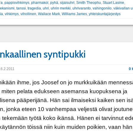
ra
,
pappisvihkimys
,
pharmakoi
,
pyhä
,
sijaisuhri
,
Smith Theophu
,
Stuart Lasine
,
mekanismi
,
tanssi
,
tragedia
,
uhri
,
uhrin merkki
,
uhrivaranto
,
vahingonilo
,
väkivallan u
ia
,
vihkimys
,
vihollinen
,
Wallace Mark
,
Williams James
,
yhteiskuntajärjestys
nkaallinen syntipukki
6.2.2011
0 
mikään ihme, jos Joosef on jo murkkuikään menness
t miten pelata edukseen asemansa kuopuksena ja
isena pääperijänä. Hän sai ilmaiseksi kaiken sen isä
, jonka eteen 10 vanhempaa veljestä olivat joutune
 tekemään työtä koko ikänsä. Hänen ei tarvinnut ed
käytännön töissä niin kuin muiden poikien, vaan hän