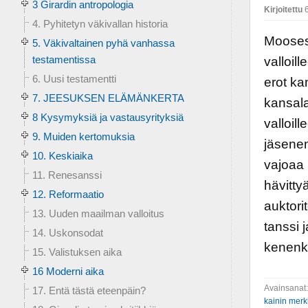
3 Girardin antropologia
Kirjoitettu
6
4. Pyhitetyn väkivallan historia
Mooses 
5. Väkivaltainen pyhä vanhassa
testamentissa
valloill
6. Uusi testamentti
erot ka
7. JEESUKSEN ELÄMÄNKERTA
kansala
8 Kysymyksiä ja vastausyrityksiä
valloil
9. Muiden kertomuksia
jäsenen
10. Keskiaika
vajoaa 
11. Renesanssi
hävitty
12. Reformaatio
auktori
13. Uuden maailman valloitus
tanssi 
14. Uskonsodat
kenenkä
15. Valistuksen aika
16 Moderni aika
Avainsanat
17. Entä tästä eteenpäin?
kainin merk