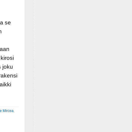
sa se
n
saan
kirosi
s joku
 rakensi
aikki
e Mircea
,