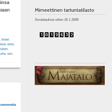
iinsa
Mimeettinen tartuntatilasto
miaan
Sivulatauksia sitten 26.1.2009
,
Israel
,
issi
,
kriisi
,
Ruben
,
urha
,
veri
,
kommenttia