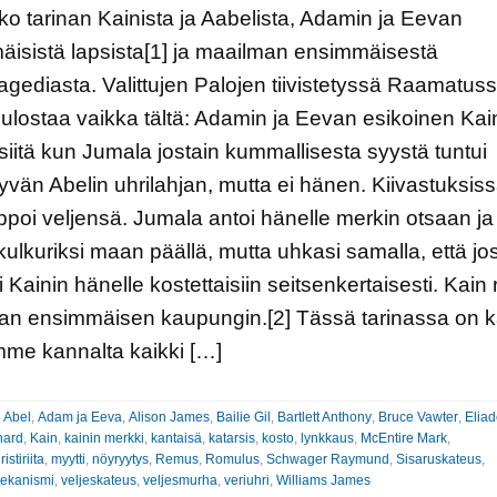
ko tarinan Kainista ja Aabelista, Adamin ja Eevan
isistä lapsista[1] ja maailman ensimmäisestä
agediasta. Valittujen Palojen tiivistetyssä Raamatus
uulostaa vaikka tältä: Adamin ja Eevan esikoinen Kai
 siitä kun Jumala jostain kummallisesta syystä tuntui
vän Abelin uhrilahjan, mutta ei hänen. Kiivastuksis
ppoi veljensä. Jumala antoi hänelle merkin otsaan ja 
ulkuriksi maan päällä, mutta uhkasi samalla, että jo
i Kainin hänelle kostettaisiin seitsenkertaisesti. Kain
an ensimmäisen kaupungin.[2] Tässä tarinassa on k
me kannalta kaikki […]
:
Abel
,
Adam ja Eeva
,
Alison James
,
Bailie Gil
,
Bartlett Anthony
,
Bruce Vawter
,
Eliad
hard
,
Kain
,
kainin merkki
,
kantaisä
,
katarsis
,
kosto
,
lynkkaus
,
McEntire Mark
,
istiriita
,
myytti
,
nöyryytys
,
Remus
,
Romulus
,
Schwager Raymund
,
Sisaruskateus
,
mekanismi
,
veljeskateus
,
veljesmurha
,
veriuhri
,
Williams James