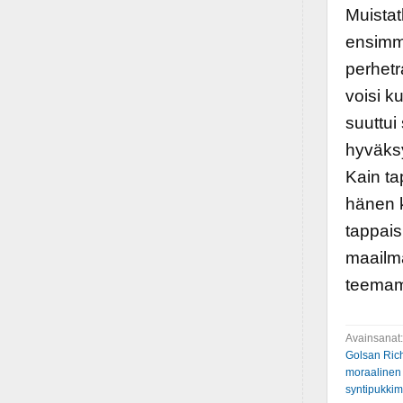
Muistat
ensimmä
perhetr
voisi k
suuttui
hyväksy
Kain ta
hänen k
tappais
maailm
teemam
Avainsanat
Golsan Ric
moraalinen r
syntipukki