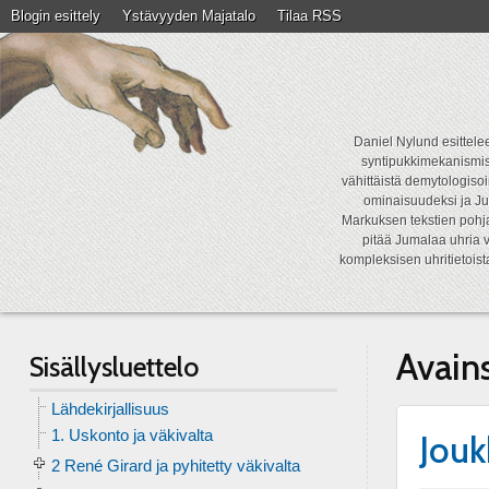
Blogin esittely
Ystävyyden Majatalo
Tilaa RSS
Daniel Nylund esittelee
syntipukkimekanismist
vähittäistä demytologisoi
ominaisuudeksi ja Ju
Markuksen tekstien pohja
pitää Jumalaa uhria v
kompleksisen uhritietois
Avain
Sisällysluettelo
Lähdekirjallisuus
1. Uskonto ja väkivalta
Jou
2 René Girard ja pyhitetty väkivalta