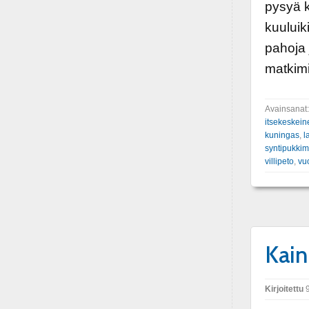
pysyä k
kuuluik
pahoja 
matkimi
Avainsanat
itsekeskein
kuningas
,
l
syntipukki
villipeto
,
vu
Kain
Kirjoitettu
9