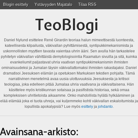
Blogin esittely
Ystävyyden Majatalo
Tilaa RSS
TeoBlogi
Daniel Nylund esittelee René Girardin teoriaa halun mimeettisestä luonteesta,
kateellisesta kilpailusta, väkivallan pyhittämisestä, syntipukkimekanismista ja
uskonnollisten myyttien tavasta vaientaa uhrin ääni. Sen avulla hän tarkastelee
pyhitetyn väkivallan vähittäistä demytologisointia Raamatun sivuilla ja sitä, kuinka
evankeliumit paljastavat uhria vaativan syntipukkimekanismin ihmisten
ominaisuudeksi ja Jumalan täysin väkivallattomaksi ihmisten rakastajaksi. Daniel
dramatisoi Jeesuksen elämän ja opetuksen Markuksen tekstien pohjalta. Tämä
narratiivinen menetelmä avaa uusia ulottuvuuksia Jeesuksesta ja kritisoi
teologiaa, joka edelleen pitää Jumalaa uhria vaativana ja väkivaltaisena. Hän
käsittelee myös kristikunnan sotaisaa ja pasifistista historiaa, sekä omaa
kompleksisen uhritietoista aikaamme. Onko mahdollista hylätä hylkääminen ja
elää elämää joka ei tuota uhreja, vai kuljemmeko kohti väkivallan eskaloitumista ja
lopullista apokalypsiä? Lue myös
esittely
ja
johdanto
.
Avainsana-arkisto: