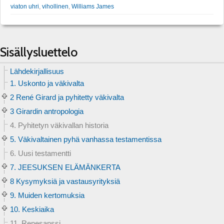
viaton uhri
,
vihollinen
,
Williams James
Sisällysluettelo
Lähdekirjallisuus
1. Uskonto ja väkivalta
2 René Girard ja pyhitetty väkivalta
3 Girardin antropologia
4. Pyhitetyn väkivallan historia
5. Väkivaltainen pyhä vanhassa testamentissa
6. Uusi testamentti
7. JEESUKSEN ELÄMÄNKERTA
8 Kysymyksiä ja vastausyrityksiä
9. Muiden kertomuksia
10. Keskiaika
11. Renesanssi