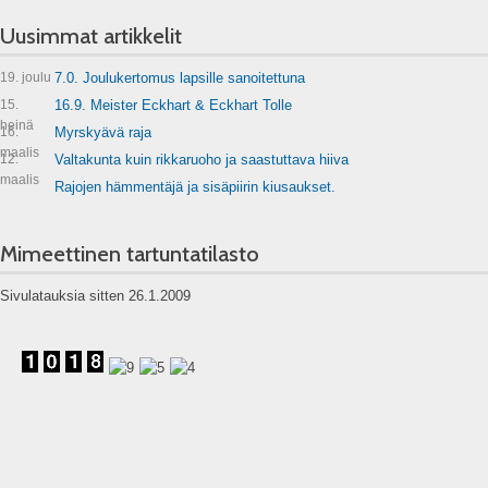
Uusimmat artikkelit
19. joulu
7.0. Joulukertomus lapsille sanoitettuna
15.
16.9. Meister Eckhart & Eckhart Tolle
heinä
16.
Myrskyävä raja
maalis
12.
Valtakunta kuin rikkaruoho ja saastuttava hiiva
maalis
Rajojen hämmentäjä ja sisäpiirin kiusaukset.
Mimeettinen tartuntatilasto
Sivulatauksia sitten 26.1.2009