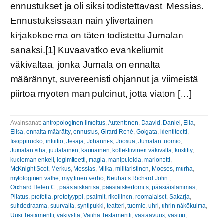
ennustukset ja oli siksi todistettavasti Messias.
Ennustuksissaan näin ylivertainen
kirjakokoelma on täten todistettu Jumalan
sanaksi.[1] Kuvaavatko evankeliumit
väkivaltaa, jonka Jumala on ennalta
määrännyt, suvereenisti ohjannut ja viimeistä
piirtoa myöten manipuloinut, jotta viaton […]
Avainsanat:
antropologinen ilmoitus
,
Autenttinen
,
Daavid
,
Daniel
,
Elia
,
Elisa
,
ennalta määrätty
,
ennustus
,
Girard René
,
Golgata
,
identiteetti
,
Iisoppiruoko
,
intuitio
,
Jesaja
,
Johannes
,
Joosua
,
Jumalan tuomio
,
Jumalan viha
,
juutalainen
,
kaunainen
,
kollektiivinen väkivalta
,
kristitty
,
kuoleman enkeli
,
legimiteetti
,
magia
,
manipuloida
,
marionetti
,
McKnight Scot
,
Merkus
,
Messias
,
Miika
,
militaristinen
,
Mooses
,
murha
,
mytologinen valhe
,
myyttinen verho
,
Neuhaus Richard John.
,
Orchard Helen C.
,
pääsiäiskaritsa
,
pääsiäiskertomus
,
pääsiäislammas
,
Pilatus
,
profetia
,
prototyyppi
,
psalmit
,
rikollinen
,
roomalaiset
,
Sakarja
,
suhdedraama
,
suurvalta
,
syntipukki
,
teatteri
,
tuomio
,
uhri
,
uhrin näkökulma
,
Uusi Testamentti
,
väkivalta
,
Vanha Testamentti
,
vastaavuus
,
vastuu
,