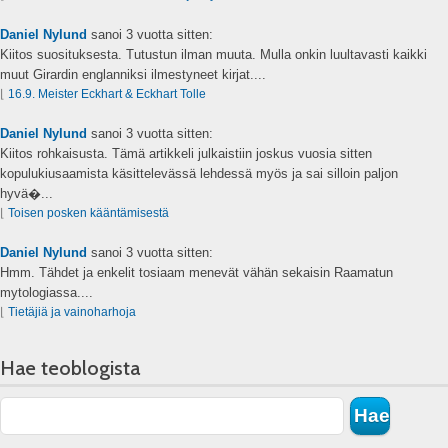
Daniel Nylund
sanoi
3 vuotta sitten:
Kiitos suosituksesta. Tutustun ilman muuta. Mulla onkin luultavasti kaikki
muut Girardin englanniksi ilmestyneet kirjat....
⌊
16.9. Meister Eckhart & Eckhart Tolle
Daniel Nylund
sanoi
3 vuotta sitten:
Kiitos rohkaisusta. Tämä artikkeli julkaistiin joskus vuosia sitten
kopulukiusaamista käsittelevässä lehdessä myös ja sai silloin paljon
hyvä�...
⌊
Toisen posken kääntämisestä
Daniel Nylund
sanoi
3 vuotta sitten:
Hmm. Tähdet ja enkelit tosiaam menevät vähän sekaisin Raamatun
mytologiassa....
⌊
Tietäjiä ja vainoharhoja
Hae teoblogista