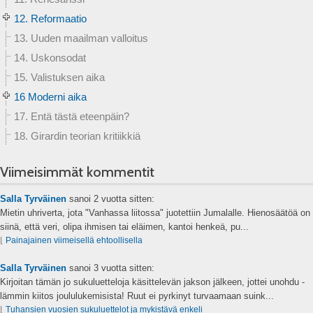
12. Reformaatio
13. Uuden maailman valloitus
14. Uskonsodat
15. Valistuksen aika
16 Moderni aika
17. Entä tästä eteenpäin?
18. Girardin teorian kritiikkiä
Viimeisimmät kommentit
Salla Tyrväinen
sanoi
2 vuotta sitten:
Mietin uhriverta, jota "Vanhassa liitossa" juotettiin Jumalalle. Hienosäätöä on
siinä, että veri, olipa ihmisen tai eläimen, kantoi henkeä, pu...
⌊
Painajainen viimeisellä ehtoollisella
Salla Tyrväinen
sanoi
3 vuotta sitten:
Kirjoitan tämän jo sukuluetteloja käsittelevän jakson jälkeen, jottei unohdu -
lämmin kiitos joululukemisista! Ruut ei pyrkinyt turvaamaan suink...
⌊
Tuhansien vuosien sukuluettelot ja mykistävä enkeli