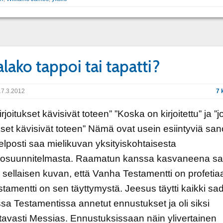
lako tappoi tai tapatti?
7.3.2012
7 
irjoitukset kävisivät toteen” ”Koska on kirjoitettu” ja ”j
ukset kävisivät toteen” Nämä ovat usein esiintyviä san
helposti saa mielikuvan yksityiskohtaisesta
osuunnitelmasta. Raamatun kanssa kasvaneena sa
 sellaisen kuvan, että Vanha Testamentti on profetiaa
stamentti on sen täyttymystä. Jeesus täytti kaikki sa
a Testamentissa annetut ennustukset ja oli siksi
ttavasti Messias. Ennustuksissaan näin ylivertainen