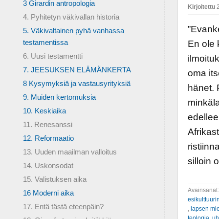
3 Girardin antropologia
Kirjoitettu
2
4. Pyhitetyn väkivallan historia
”Evanke
5. Väkivaltainen pyhä vanhassa
testamentissa
En ole k
6. Uusi testamentti
ilmoituk
7. JEESUKSEN ELÄMÄNKERTA
oma its
8 Kysymyksiä ja vastausyrityksiä
hänet. 
9. Muiden kertomuksia
minkäla
10. Keskiaika
edellee
11. Renesanssi
Afrikas
12. Reformaatio
ristiinn
13. Uuden maailman valloitus
silloin 
14. Uskonsodat
15. Valistuksen aika
Avainsanat
16 Moderni aika
esikulttuur
17. Entä tästä eteenpäin?
,
lapsen mie
teologia
,
uh