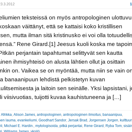
3.3.2012
1
liumien teksteissä on myös antropologinen ulottuvu
oskaan väittänyt, että se kattaisi koko kristillisen
sen, mutta ilman sitä kristinusko ei voi olla totuudelli
ensä.” Rene Girard.[1] Jeesus kuoli koska me tapo
Pitkän perjantain tapahtumat selittyvät sen kautta
inen ihmisyhteisö on alusta lähtien ollut ja osittain
nkin on. Vaikea se on myöntää, mutta niin se vain on
ta banaanipuun lehdistä pelkistetyn kuvan
aulitsemisesta ja laitoin sen seinälle. Yksi lapsistani, 
oli viisivuotias, tuijotti kuvaa kauhistuneena ja […]
:
Afrikka
,
Alison James
,
antropologinen
,
antropologinen ilmoitus
,
banaanipuu
,
inen lauma
,
evankeliumi
,
Goodhart Sandor
,
Jersak Brad
,
Jorgensen Jorgen
,
kulttuu
li
,
Michael E. Hardin.
,
mytologisoida
,
pitkä perjantai
,
Rene Girard
,
Ryba Tom
,
sisä
ri
,
Williams James
,
yksilö