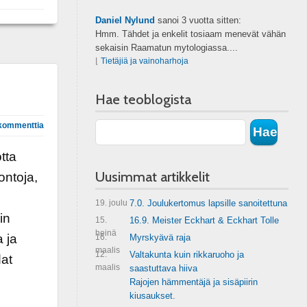
Daniel Nylund
sanoi
3 vuotta sitten:
Hmm. Tähdet ja enkelit tosiaam menevät vähän
sekaisin Raamatun mytologiassa....
⌊
Tietäjiä ja vainoharhoja
Hae teoblogista
kommenttia
otta
Uusimmat artikkelit
ontoja,
19. joulu
7.0. Joulukertomus lapsille sanoitettuna
in
15.
16.9. Meister Eckhart & Eckhart Tolle
heinä
 ja
16.
Myrskyävä raja
maalis
12.
Valtakunta kuin rikkaruoho ja
dat
maalis
saastuttava hiiva
Rajojen hämmentäjä ja sisäpiirin
kiusaukset.