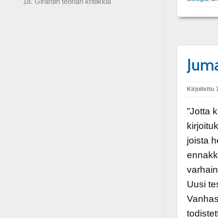
18. Girardin teorian kritiikkiä
Juma
Kirjoitettu
1
”Jotta k
kirjoit
joista 
ennakk
varhain
Uusi te
Vanhass
todiste