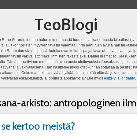
TeoBlogi
 René Girardin teoriaa halun mimeettisestä luonteesta, kateellisesta kilpailusta, vä
a ja uskonnollisten myyttien tavasta vaientaa uhrin ääni. Sen avulla hän tarkastele
ntia Raamatun sivuilla ja sitä, kuinka evankeliumit paljastavat uhria vaativan syn
malan täysin väkivallattomaksi ihmisten rakastajaksi. Daniel dramatisoi Jeesukse
lta. Tämä narratiivinen menetelmä avaa uusia ulottuvuuksia Jeesuksesta ja kritisoi
aativana ja väkivaltaisena. Hän käsittelee myös kristikunnan sotaisaa ja pasifistist
ta aikaamme. Onko mahdollista hylätä hylkääminen ja elää elämää joka ei tuota uhr
väkivallan eskaloitumista ja lopullista apokalypsiä? Lue myös
esittely
ja
johdanto
.
sana-arkisto:
antropologinen ilm
 se kertoo meistä?