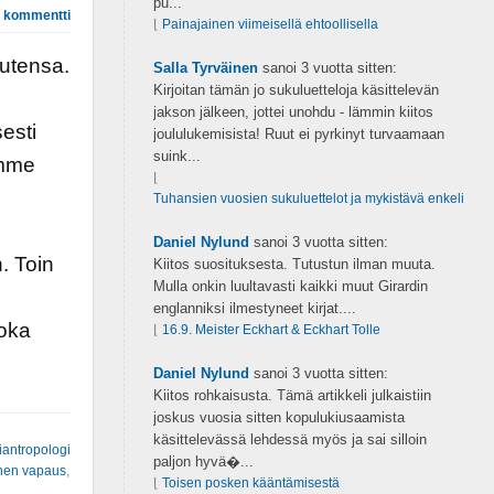
pu...
 kommentti
⌊
Painajainen viimeisellä ehtoollisella
utensa.
Salla Tyrväinen
sanoi
3 vuotta sitten:
Kirjoitan tämän jo sukuluetteloja käsittelevän
jakson jälkeen, jottei unohdu - lämmin kiitos
sesti
joululukemisista! Ruut ei pyrkinyt turvaamaan
suink...
imme
⌊
Tuhansien vuosien sukuluettelot ja mykistävä enkeli
Daniel Nylund
sanoi
3 vuotta sitten:
. Toin
Kiitos suosituksesta. Tutustun ilman muuta.
Mulla onkin luultavasti kaikki muut Girardin
englanniksi ilmestyneet kirjat....
joka
⌊
16.9. Meister Eckhart & Eckhart Tolle
Daniel Nylund
sanoi
3 vuotta sitten:
Kiitos rohkaisusta. Tämä artikkeli julkaistiin
joskus vuosia sitten kopulukiusaamista
käsittelevässä lehdessä myös ja sai silloin
riantropologi
paljon hyvä�...
inen vapaus
,
⌊
Toisen posken kääntämisestä