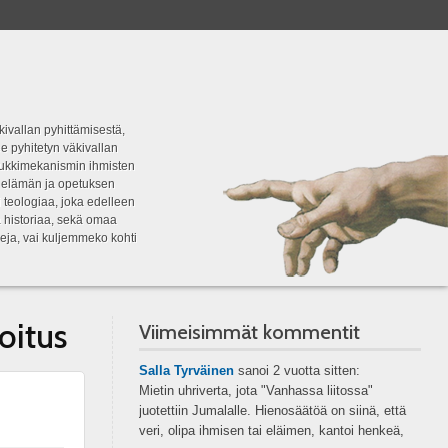
kivallan pyhittämisestä,
e pyhitetyn väkivallan
tipukkimekanismin ihmisten
n elämän ja opetuksen
 teologiaa, joka edelleen
a historiaa, sekä omaa
eja, vai kuljemmeko kohti
oitus
Viimeisimmät kommentit
Salla Tyrväinen
sanoi
2 vuotta sitten:
Mietin uhriverta, jota "Vanhassa liitossa"
juotettiin Jumalalle. Hienosäätöä on siinä, että
veri, olipa ihmisen tai eläimen, kantoi henkeä,