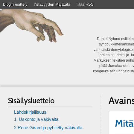
Blogin esittely
Ystävyyden Majatalo
Tilaa RSS
Daniel Nylund esittelee
syntipukkimekanismist
vähittäistä demytologisoi
ominaisuudeksi ja Ju
Markuksen tekstien pohja
pitää Jumalaa uhria v
kompleksisen uhritietois
Avain
Sisällysluettelo
Lähdekirjallisuus
1. Uskonto ja väkivalta
Mitä
2 René Girard ja pyhitetty väkivalta