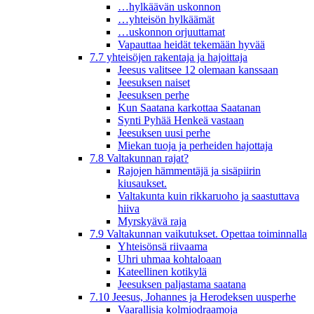
…hylkäävän uskonnon
…yhteisön hylkäämät
…uskonnon orjuuttamat
Vapauttaa heidät tekemään hyvää
7.7 yhteisöjen rakentaja ja hajoittaja
Jeesus valitsee 12 olemaan kanssaan
Jeesuksen naiset
Jeesuksen perhe
Kun Saatana karkottaa Saatanan
Synti Pyhää Henkeä vastaan
Jeesuksen uusi perhe
Miekan tuoja ja perheiden hajottaja
7.8 Valtakunnan rajat?
Rajojen hämmentäjä ja sisäpiirin
kiusaukset.
Valtakunta kuin rikkaruoho ja saastuttava
hiiva
Myrskyävä raja
7.9 Valtakunnan vaikutukset. Opettaa toiminnalla
Yhteisönsä riivaama
Uhri uhmaa kohtaloaan
Kateellinen kotikylä
Jeesuksen paljastama saatana
7.10 Jeesus, Johannes ja Herodeksen uusperhe
Vaarallisia kolmiodraamoja