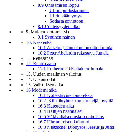
8.9 Uhraamisen loppu
Uhrin puolustaminen
Uhrin kääntymys
Sodasta sovintoon
8.10 Yhteisyyden alku
9. Muiden kertomuksia
9.1 Syntinen nainen
10. Keskiaika
10.1 Anselm ja Jumalan loukattu kunnia
10.2 Peter Abelardin rakastava Jumala
11. Renesanssi
12. Reformaatio
12.1 Lutherin väkivaltainen Jumala
13. Uuden maailman valloitus
14. Uskonsodat
15. Valistuksen aika
16 Moderni aika
16.1 Kollektiivinen anoreksia
16.2. Kilpailuyhteiskunnan neljä myyttiä
16.3 Kateuden aika
16.4 Halujen naamiaiset
16.5 Väkivaltaisen uskon puhdistus
16.7 Uhriutumisen kulttuuri
16.8 Nietzsche, Dionysos, Jeesus ja Jussi