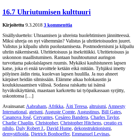
16.7 Uhriutumisen kulttuuri
Kirjoitettu
9.3.2018
3 kommenttia
Sisällysluettelo: Uhraamisen ja uhreista huolehtimisen jännitteessä.
Miksi uhreja on nyt vähemmän? Valistus ja uhritietoisuuden juuret.
Valistus ja kilpailu uhrin puolustamisesta. Postmodernismi ja kilpailu
uhriin näkemisestä. Uhritietoisuus ja itsekritiikki. Uhritietoisuus ja
uskonnon maallistuminen. Rantaan huuhtoutunut auringon
turvottama pakolaislapsen ruumis. Mykäksi kauhistuneen lapsen
katse, joka ei enää tavoittele ketään eikä mitään. Tyhjäksi imetty
pölyinen äidin rinta, kuolevan lapsen huulilla. Ja nuo ahneet
kärpäset heidän silmissään. Elämme aikaa holokaustin ja
koulukiusaamisen välissä. Sodassa raiskattu tai isänsä
hyväksikäyttämä, maastaan karkotettu tai työpaikassaan syrjitty,
uskontonsa […]
Avainsanat:
Aabraham
,
Afrikka
,
Äiti Teresa
,
altruismi
,
Amnesty
International
,
ateismi
,
Auguste Comte
,
Augustinus
,
Bill Gates
,
Casanova José
,
Cervantes
,
Cesáreo Bandera
,
Charles Taylor
,
Charlie Chaplin
,
Christopher
,
Christopher Hitchens
,
creatio ex
nihilo
,
Daly Robert J.
,
David Hume
,
dekonstruktionismi
,
demystifioida
,
Dietrich Bonhoeffer
,
Emmanuel Levinas
,