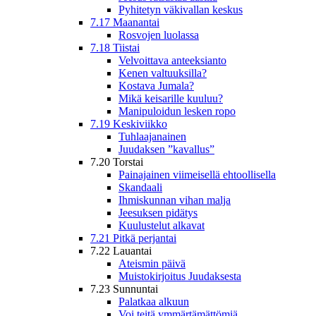
Pyhitetyn väkivallan keskus
7.17 Maanantai
Rosvojen luolassa
7.18 Tiistai
Velvoittava anteeksianto
Kenen valtuuksilla?
Kostava Jumala?
Mikä keisarille kuuluu?
Manipuloidun lesken ropo
7.19 Keskiviikko
Tuhlaajanainen
Juudaksen ”kavallus”
7.20 Torstai
Painajainen viimeisellä ehtoollisella
Skandaali
Ihmiskunnan vihan malja
Jeesuksen pidätys
Kuulustelut alkavat
7.21 Pitkä perjantai
7.22 Lauantai
Ateismin päivä
Muistokirjoitus Juudaksesta
7.23 Sunnuntai
Palatkaa alkuun
Voi teitä ymmärtämättömiä