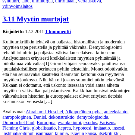
syntiuhri
,
tabu
,
uhriliturgia
,
uhrirituaali
,
vertauskuva
,
ydinvoimalaitos
3.11 Myytin murtajat
Kirjoitettu
12.2.2011
1 kommentti
Kulttuurikritiikin tehtävä on paljastaa historiallisten ja modernien
myyttien tapa perustella ja pyhittää väkivalta. Demytologisointi
rehabilitoi uhrin ja paljastaa väkivallan sellaisena kuin se on.
Analysoituaan erityisesti kreikkalaisten myyttien pyhittämää ja
piilottamaa väkivaltaa[1] Girard vihjaisi seuraavaksi puuttuvansa
juutalaiskristillisen perinteen pyhiin teksteihin. Monet odottivatkin,
että hän seuraavaksi käsittelisi Raamatun kertomuksia myytteinä
myyttien joukossa. Niin hän oli joskus suunnitellutkin tekevänsä.
Kukaan ei odottanut, että uskonto itsessään voisi antaa aihetta
myyttisen väkivallan paljastamiseen. Kaikkihan tunsivat uskontojen
väkivaltaisen historian ja eurooppalaiset olivat erityisen tietoisia
kristinuskon verisestä […]
Avainsanat:
Abraham J Heschel
,
Alkuperäinen pyhä
,
anteeksianto
,
antropologinen
,
Daniel
,
dekonstruktio
,
demytologisoida
,
Dumouchel Paul
,
Eurooppa
,
evankeliumi
,
exodus
,
Fariseus
,
Fleming Chris
,
globalisaatio
,
heprea
,
hypoteesi
,
imitaatio
,
insesti
,
institualisoitunut
,
isänmaan kunnia
,
Israelin kansa
,
itsekritiikki
,