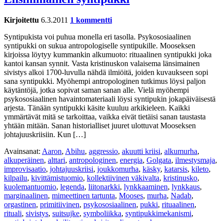
Kirjoitettu
6.3.2011
1 kommentti
Syntipukista voi puhua monella eri tasolla. Psykososiaalinen
syntipukki on sukua antropologiselle syntipukille. Mooseksen
kirjoissa löytyy kummankin alkumuoto: rituaalinen syntipukki joka
kantoi kansan synnit. Vasta kristinuskon valaisema länsimainen
sivistys alkoi 1700-luvulla nähdä ilmiöitä, joiden kuvaukseen sopi
sana syntipukki. Myöhempi antropologinen tutkimus löysi paljon
käytäntöjä, jotka sopivat saman sanan alle. Vielä myöhempi
psykososiaalinen havaintomateriaali löysi syntipukin jokapäiväisestä
arjesta. Tänään syntipukki käsite kuuluu arkikieleen. Kaikki
ymmärtävät mitä se tarkoittaa, vaikka eivät tietäisi sanan taustasta
yhtään mitään. Sanan historialliset juuret ulottuvat Mooseksen
johtajuuskriisiin. Kun […]
Avainsanat:
Aaron
,
Abihu
,
aggressio
,
akuutti kriisi
,
alkumurha
,
alkuperäinen
,
alttari
,
antropologinen
,
energia
,
Golgata
,
ilmestysmaja
,
improvisaatio
,
johtajuuskriisi
,
joukkomurha
,
käsky
,
katarsis
,
kileto
,
kilpailu
,
kivittämistuomio
,
kollektiivinen väkivalta
,
kristinusko
,
kuolemantuomio
,
legenda
,
liitonarkki
,
lynkkaaminen
,
lynkkaus
,
marginaalinen
,
mimeettinen tartunta
,
Mooses
,
murha
,
Nadab
,
orgastinen
,
primitiivinen
,
psykososiaalinen
,
pukki
,
rituaalinen
,
rituali
,
sivistys
,
suitsujke
,
symboliikka
,
syntipukkimekanismi
,