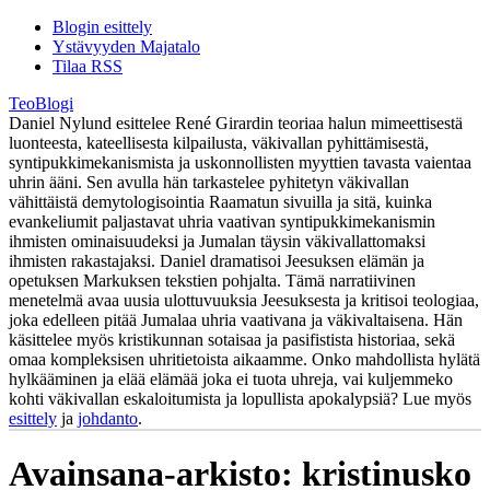
Blogin esittely
Ystävyyden Majatalo
Tilaa RSS
TeoBlogi
Daniel Nylund esittelee René Girardin teoriaa halun mimeettisestä
luonteesta, kateellisesta kilpailusta, väkivallan pyhittämisestä,
syntipukkimekanismista ja uskonnollisten myyttien tavasta vaientaa
uhrin ääni. Sen avulla hän tarkastelee pyhitetyn väkivallan
vähittäistä demytologisointia Raamatun sivuilla ja sitä, kuinka
evankeliumit paljastavat uhria vaativan syntipukkimekanismin
ihmisten ominaisuudeksi ja Jumalan täysin väkivallattomaksi
ihmisten rakastajaksi. Daniel dramatisoi Jeesuksen elämän ja
opetuksen Markuksen tekstien pohjalta. Tämä narratiivinen
menetelmä avaa uusia ulottuvuuksia Jeesuksesta ja kritisoi teologiaa,
joka edelleen pitää Jumalaa uhria vaativana ja väkivaltaisena. Hän
käsittelee myös kristikunnan sotaisaa ja pasifistista historiaa, sekä
omaa kompleksisen uhritietoista aikaamme. Onko mahdollista hylätä
hylkääminen ja elää elämää joka ei tuota uhreja, vai kuljemmeko
kohti väkivallan eskaloitumista ja lopullista apokalypsiä? Lue myös
esittely
ja
johdanto
.
Avainsana-arkisto:
kristinusko