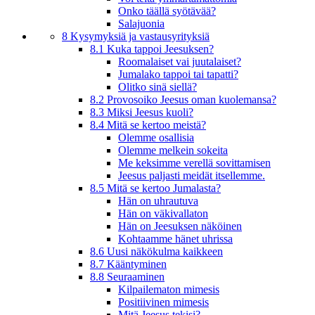
Onko täällä syötävää?
Salajuonia
8 Kysymyksiä ja vastausyrityksiä
8.1 Kuka tappoi Jeesuksen?
Roomalaiset vai juutalaiset?
Jumalako tappoi tai tapatti?
Olitko sinä siellä?
8.2 Provosoiko Jeesus oman kuolemansa?
8.3 Miksi Jeesus kuoli?
8.4 Mitä se kertoo meistä?
Olemme osallisia
Olemme melkein sokeita
Me keksimme verellä sovittamisen
Jeesus paljasti meidät itsellemme.
8.5 Mitä se kertoo Jumalasta?
Hän on uhrautuva
Hän on väkivallaton
Hän on Jeesuksen näköinen
Kohtaamme hänet uhrissa
8.6 Uusi näkökulma kaikkeen
8.7 Kääntyminen
8.8 Seuraaminen
Kilpailematon mimesis
Positiivinen mimesis
Mitä Jeesus tekisi?