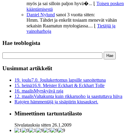
myös ja sai silloin paljon hyvä�...
⌊
Toisen posken
kääntämisestä
Daniel Nylund
sanoi
3 vuotta sitten:
Hmm. Tähdet ja enkelit tosiaam menevät vähän
sekaisin Raamatun mytologiassa....
⌊
Tietäjiä ja
vainoharhoja
Hae teoblogista
Uusimmat artikkelit
19. joulu
7.0. Joulukertomus lapsille sanoitettuna
15. heinä
16.9. Meister Eckhart & Eckhart Tolle
16. maalis
Myrskyävä raja
12. maalis
Valtakunta kuin rikkaruoho ja saastuttava hiiva
Rajojen hämmentäjä ja sisäpiirin kiusaukset.
Mimeettinen tartuntatilasto
Sivulatauksia sitten 26.1.2009