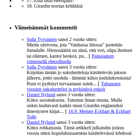
17. Entä tästä eteenpäin?
18. Girardin teorian kritiikkiä
Viimeisimmät kommentit
Salla Tyrväinen
sanoi
2 vuotta sitten:
Mietin uhriverta, jota "Vanhassa liitossa" juotettiin
Jumalalle. Hienosäätöä on siinä, että veri, olipa ihmisen
tai eläimen, kantoi henkeä, pu...
⌊
Painajainen
viimeisellä ehtoollisella
Salla Tyrväinen
sanoi
3 vuotta sitten:
Kirjoitan tämän jo sukuluetteloja käsittelevän jakson
jälkeen, jottei unohdu - lämmin kiitos joululukemisista!
Ruut ei pyrkinyt turvaamaan suink...
⌊
Tuhansien
vuosien sukuluettelot ja mykistävä enkeli
Daniel Nylund
sanoi
3 vuotta sitten:
Kiitos suosituksesta. Tutustun ilman muuta. Mulla
onkin luultavasti kaikki muut Girardin englanniksi
ilmestyneet kirjat....
⌊
16.9. Meister Eckhart & Eckhart
Tolle
Daniel Nylund
sanoi
3 vuotta sitten:
Kiitos rohkaisusta. Tämä artikkeli julkaistiin joskus
vuosia sitten kopulukiusaamista käsittelevässä lehdessä