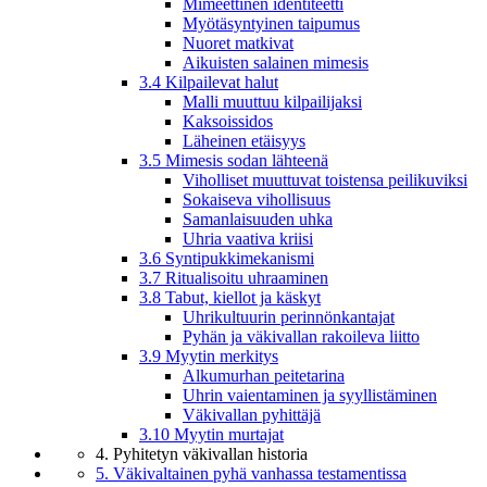
Mimeettinen identiteetti
Myötäsyntyinen taipumus
Nuoret matkivat
Aikuisten salainen mimesis
3.4 Kilpailevat halut
Malli muuttuu kilpailijaksi
Kaksoissidos
Läheinen etäisyys
3.5 Mimesis sodan lähteenä
Viholliset muuttuvat toistensa peilikuviksi
Sokaiseva vihollisuus
Samanlaisuuden uhka
Uhria vaativa kriisi
3.6 Syntipukkimekanismi
3.7 Ritualisoitu uhraaminen
3.8 Tabut, kiellot ja käskyt
Uhrikultuurin perinnönkantajat
Pyhän ja väkivallan rakoileva liitto
3.9 Myytin merkitys
Alkumurhan peitetarina
Uhrin vaientaminen ja syyllistäminen
Väkivallan pyhittäjä
3.10 Myytin murtajat
4. Pyhitetyn väkivallan historia
5. Väkivaltainen pyhä vanhassa testamentissa