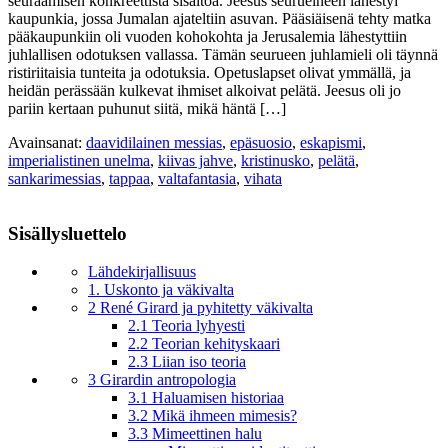
seuraamisen konkreettista sisältöä. Jeesus seurueineen lähestyi
kaupunkia, jossa Jumalan ajateltiin asuvan. Pääsiäisenä tehty matka
pääkaupunkiin oli vuoden kohokohta ja Jerusalemia lähestyttiin
juhlallisen odotuksen vallassa. Tämän seurueen juhlamieli oli täynnä
ristiriitaisia tunteita ja odotuksia. Opetuslapset olivat ymmällä, ja
heidän perässään kulkevat ihmiset alkoivat pelätä. Jeesus oli jo
pariin kertaan puhunut siitä, mikä häntä […]
Avainsanat:
daavidilainen messias
,
epäsuosio
,
eskapismi
,
imperialistinen unelma
,
kiivas jahve
,
kristinusko
,
pelätä
,
sankarimessias
,
tappaa
,
valtafantasia
,
vihata
Sisällysluettelo
Lähdekirjallisuus
1. Uskonto ja väkivalta
2 René Girard ja pyhitetty väkivalta
2.1 Teoria lyhyesti
2.2 Teorian kehityskaari
2.3 Liian iso teoria
3 Girardin antropologia
3.1 Haluamisen historiaa
3.2 Mikä ihmeen mimesis?
3.3 Mimeettinen halu