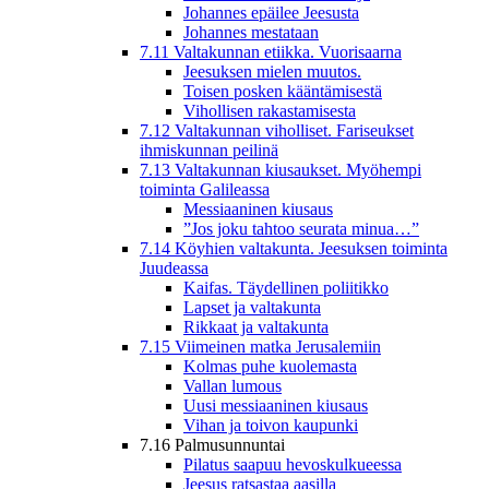
Johannes epäilee Jeesusta
Johannes mestataan
7.11 Valtakunnan etiikka. Vuorisaarna
Jeesuksen mielen muutos.
Toisen posken kääntämisestä
Vihollisen rakastamisesta
7.12 Valtakunnan viholliset. Fariseukset
ihmiskunnan peilinä
7.13 Valtakunnan kiusaukset. Myöhempi
toiminta Galileassa
Messiaaninen kiusaus
”Jos joku tahtoo seurata minua…”
7.14 Köyhien valtakunta. Jeesuksen toiminta
Juudeassa
Kaifas. Täydellinen poliitikko
Lapset ja valtakunta
Rikkaat ja valtakunta
7.15 Viimeinen matka Jerusalemiin
Kolmas puhe kuolemasta
Vallan lumous
Uusi messiaaninen kiusaus
Vihan ja toivon kaupunki
7.16 Palmusunnuntai
Pilatus saapuu hevoskulkueessa
Jeesus ratsastaa aasilla