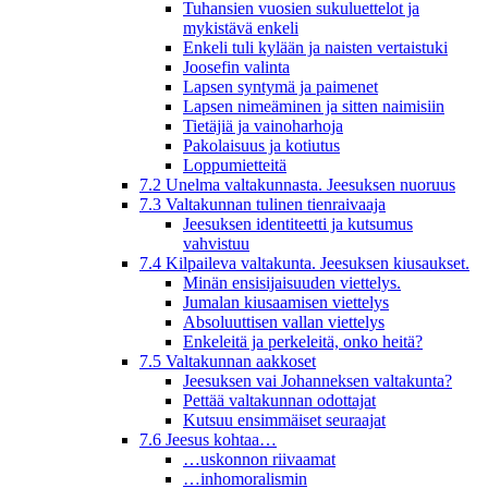
Tuhansien vuosien sukuluettelot ja
mykistävä enkeli
Enkeli tuli kylään ja naisten vertaistuki
Joosefin valinta
Lapsen syntymä ja paimenet
Lapsen nimeäminen ja sitten naimisiin
Tietäjiä ja vainoharhoja
Pakolaisuus ja kotiutus
Loppumietteitä
7.2 Unelma valtakunnasta. Jeesuksen nuoruus
7.3 Valtakunnan tulinen tienraivaaja
Jeesuksen identiteetti ja kutsumus
vahvistuu
7.4 Kilpaileva valtakunta. Jeesuksen kiusaukset.
Minän ensisijaisuuden viettelys.
Jumalan kiusaamisen viettelys
Absoluuttisen vallan viettelys
Enkeleitä ja perkeleitä, onko heitä?
7.5 Valtakunnan aakkoset
Jeesuksen vai Johanneksen valtakunta?
Pettää valtakunnan odottajat
Kutsuu ensimmäiset seuraajat
7.6 Jeesus kohtaa…
…uskonnon riivaamat
…inhomoralismin