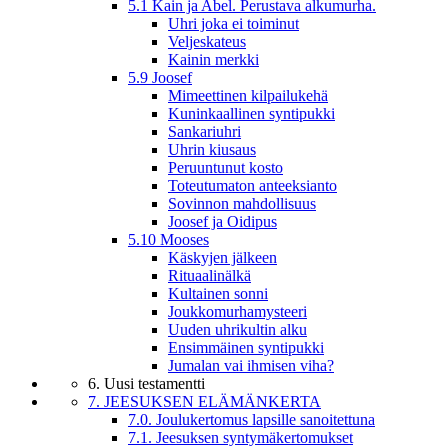
5.1 Kain ja Abel. Perustava alkumurha.
Uhri joka ei toiminut
Veljeskateus
Kainin merkki
5.9 Joosef
Mimeettinen kilpailukehä
Kuninkaallinen syntipukki
Sankariuhri
Uhrin kiusaus
Peruuntunut kosto
Toteutumaton anteeksianto
Sovinnon mahdollisuus
Joosef ja Oidipus
5.10 Mooses
Käskyjen jälkeen
Rituaalinälkä
Kultainen sonni
Joukkomurhamysteeri
Uuden uhrikultin alku
Ensimmäinen syntipukki
Jumalan vai ihmisen viha?
6. Uusi testamentti
7. JEESUKSEN ELÄMÄNKERTA
7.0. Joulukertomus lapsille sanoitettuna
7.1. Jeesuksen syntymäkertomukset