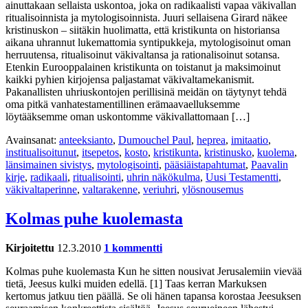
ainuttakaan sellaista uskontoa, joka on radikaalisti vapaa väkivallan
ritualisoinnista ja mytologisoinnista. Juuri sellaisena Girard näkee
kristinuskon – siitäkin huolimatta, että kristikunta on historiansa
aikana uhrannut lukemattomia syntipukkeja, mytologisoinut oman
herruutensa, ritualisoinut väkivaltansa ja rationalisoinut sotansa.
Etenkin Eurooppalainen kristikunta on toistanut ja maksimoinut
kaikki pyhien kirjojensa paljastamat väkivaltamekanismit.
Pakanallisten uhriuskontojen perillisinä meidän on täytynyt tehdä
oma pitkä vanhatestamentillinen erämaavaelluksemme
löytääksemme oman uskontomme väkivallattomaan […]
Avainsanat:
anteeksianto
,
Dumouchel Paul
,
heprea
,
imitaatio
,
institualisoitunut
,
itsepetos
,
kosto
,
kristikunta
,
kristinusko
,
kuolema
,
länsimainen sivistys
,
mytologisointi
,
pääsiäistapahtumat
,
Paavalin
kirje
,
radikaali
,
ritualisointi
,
uhrin näkökulma
,
Uusi Testamentti
,
väkivaltaperinne
,
valtarakenne
,
veriuhri
,
ylösnousemus
Kolmas puhe kuolemasta
Kirjoitettu
12.3.2010
1 kommentti
Kolmas puhe kuolemasta Kun he sitten nousivat Jerusalemiin vievää
tietä, Jeesus kulki muiden edellä. [1] Taas kerran Markuksen
kertomus jatkuu tien päällä. Se oli hänen tapansa korostaa Jeesuksen