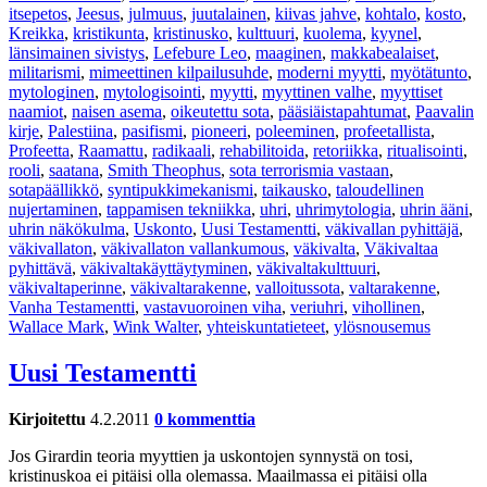
itsepetos
,
Jeesus
,
julmuus
,
juutalainen
,
kiivas jahve
,
kohtalo
,
kosto
,
Kreikka
,
kristikunta
,
kristinusko
,
kulttuuri
,
kuolema
,
kyynel
,
länsimainen sivistys
,
Lefebure Leo
,
maaginen
,
makkabealaiset
,
militarismi
,
mimeettinen kilpailusuhde
,
moderni myytti
,
myötätunto
,
mytologinen
,
mytologisointi
,
myytti
,
myyttinen valhe
,
myyttiset
naamiot
,
naisen asema
,
oikeutettu sota
,
pääsiäistapahtumat
,
Paavalin
kirje
,
Palestiina
,
pasifismi
,
pioneeri
,
poleeminen
,
profeetallista
,
Profeetta
,
Raamattu
,
radikaali
,
rehabilitoida
,
retoriikka
,
ritualisointi
,
rooli
,
saatana
,
Smith Theophus
,
sota terrorismia vastaan
,
sotapäällikkö
,
syntipukkimekanismi
,
taikausko
,
taloudellinen
nujertaminen
,
tappamisen tekniikka
,
uhri
,
uhrimytologia
,
uhrin ääni
,
uhrin näkökulma
,
Uskonto
,
Uusi Testamentti
,
väkivallan pyhittäjä
,
väkivallaton
,
väkivallaton vallankumous
,
väkivalta
,
Väkivaltaa
pyhittävä
,
väkivaltakäyttäytyminen
,
väkivaltakulttuuri
,
väkivaltaperinne
,
väkivaltarakenne
,
valloitussota
,
valtarakenne
,
Vanha Testamentti
,
vastavuoroinen viha
,
veriuhri
,
vihollinen
,
Wallace Mark
,
Wink Walter
,
yhteiskuntatieteet
,
ylösnousemus
Uusi Testamentti
Kirjoitettu
4.2.2011
0 kommenttia
Jos Girardin teoria myyttien ja uskontojen synnystä on tosi,
kristinuskoa ei pitäisi olla olemassa. Maailmassa ei pitäisi olla