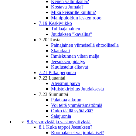
Kenen valtuuksilla?
Kostava Jumala?
Mikä keisarille kuuluu?
Manipuloidun lesken ropo
7.19 Keskiviikko
Tuhlaajanainen
Juudaksen ”kavallus”
7.20 Torstai
Painajainen viimeisellä ehtoollisella
Skandaali
Ihmiskunnan vihan malja
Jeesuksen pidätys
Kuulustelut alkavat
7.21 Pitkä perjantai
7.22 Lauantai
Ateismin päivä
Muistokirjoitus Juudaksesta
7.23 Sunnuntai
Palatkaa alkuun
Voi teitä ymmärtämättömiä
Onko täällä syötävää?
Salajuonia
8 Kysymyksiä ja vastausyrityksiä
8.1 Kuka tappoi Jeesuksen?
Roomalaiset vai juutalaiset?