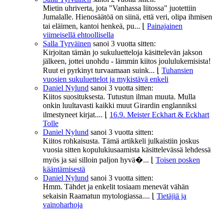
Mietin uhriverta, jota "Vanhassa liitossa" juotettiin
Jumalalle. Hienosäätöä on siinä, että veri, olipa ihmisen
tai eläimen, kantoi henkeä, pu...
⌊
Painajainen
viimeisellä ehtoollisella
Salla Tyrväinen
sanoi
3 vuotta sitten:
Kirjoitan tämän jo sukuluetteloja käsittelevän jakson
jälkeen, jottei unohdu - lämmin kiitos joululukemisista!
Ruut ei pyrkinyt turvaamaan suink...
⌊
Tuhansien
vuosien sukuluettelot ja mykistävä enkeli
Daniel Nylund
sanoi
3 vuotta sitten:
Kiitos suosituksesta. Tutustun ilman muuta. Mulla
onkin luultavasti kaikki muut Girardin englanniksi
ilmestyneet kirjat....
⌊
16.9. Meister Eckhart & Eckhart
Tolle
Daniel Nylund
sanoi
3 vuotta sitten:
Kiitos rohkaisusta. Tämä artikkeli julkaistiin joskus
vuosia sitten kopulukiusaamista käsittelevässä lehdessä
myös ja sai silloin paljon hyvä�...
⌊
Toisen posken
kääntämisestä
Daniel Nylund
sanoi
3 vuotta sitten:
Hmm. Tähdet ja enkelit tosiaam menevät vähän
sekaisin Raamatun mytologiassa....
⌊
Tietäjiä ja
vainoharhoja