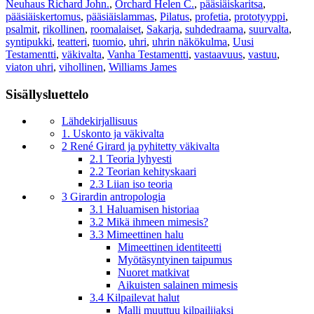
Neuhaus Richard John.
,
Orchard Helen C.
,
pääsiäiskaritsa
,
pääsiäiskertomus
,
pääsiäislammas
,
Pilatus
,
profetia
,
prototyyppi
,
psalmit
,
rikollinen
,
roomalaiset
,
Sakarja
,
suhdedraama
,
suurvalta
,
syntipukki
,
teatteri
,
tuomio
,
uhri
,
uhrin näkökulma
,
Uusi
Testamentti
,
väkivalta
,
Vanha Testamentti
,
vastaavuus
,
vastuu
,
viaton uhri
,
vihollinen
,
Williams James
Sisällysluettelo
Lähdekirjallisuus
1. Uskonto ja väkivalta
2 René Girard ja pyhitetty väkivalta
2.1 Teoria lyhyesti
2.2 Teorian kehityskaari
2.3 Liian iso teoria
3 Girardin antropologia
3.1 Haluamisen historiaa
3.2 Mikä ihmeen mimesis?
3.3 Mimeettinen halu
Mimeettinen identiteetti
Myötäsyntyinen taipumus
Nuoret matkivat
Aikuisten salainen mimesis
3.4 Kilpailevat halut
Malli muuttuu kilpailijaksi