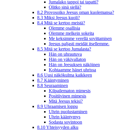
Jumalako tappoi tai tapatti?
Olitko sinä siellä?
8.2 Provosoiko Jeesus oman kuolemansa?
8.3 Miksi Jeesus kuoli?
8.4 Mitä se kertoo meistä?
Olemme osallisia
Olemme melkein sokeita
Me keksimme verellä sovittamisen
Jeesus paljasti meidät itsellemme.
8.5 Mitä se kertoo Jumalasta?
Hän on uhrautuva
Hän on väkivallaton
Hän on Jeesuksen näköinen
Kohtaamme hänet uhrissa
8.6 Uusi näkökulma kaikkeen
8.7 Kääntyminen
8.8 Seuraaminen
Kilpailematon mimesis
Positiivinen mimesis
Mitä Jeesus tekisi?
8.9 Uhraamisen loppu
Uhrin puolustaminen
Uhrin kääntymys
Sodasta sovintoon
8.10 Yhteisyyden alku