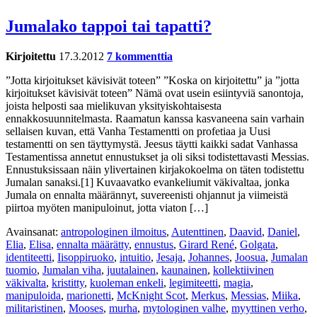
Jumalako tappoi tai tapatti?
Kirjoitettu
17.3.2012
7 kommenttia
”Jotta kirjoitukset kävisivät toteen” ”Koska on kirjoitettu” ja ”jotta
kirjoitukset kävisivät toteen” Nämä ovat usein esiintyviä sanontoja,
joista helposti saa mielikuvan yksityiskohtaisesta
ennakkosuunnitelmasta. Raamatun kanssa kasvaneena sain varhain
sellaisen kuvan, että Vanha Testamentti on profetiaa ja Uusi
testamentti on sen täyttymystä. Jeesus täytti kaikki sadat Vanhassa
Testamentissa annetut ennustukset ja oli siksi todistettavasti Messias.
Ennustuksissaan näin ylivertainen kirjakokoelma on täten todistettu
Jumalan sanaksi.[1] Kuvaavatko evankeliumit väkivaltaa, jonka
Jumala on ennalta määrännyt, suvereenisti ohjannut ja viimeistä
piirtoa myöten manipuloinut, jotta viaton […]
Avainsanat:
antropologinen ilmoitus
,
Autenttinen
,
Daavid
,
Daniel
,
Elia
,
Elisa
,
ennalta määrätty
,
ennustus
,
Girard René
,
Golgata
,
identiteetti
,
Iisoppiruoko
,
intuitio
,
Jesaja
,
Johannes
,
Joosua
,
Jumalan
tuomio
,
Jumalan viha
,
juutalainen
,
kaunainen
,
kollektiivinen
väkivalta
,
kristitty
,
kuoleman enkeli
,
legimiteetti
,
magia
,
manipuloida
,
marionetti
,
McKnight Scot
,
Merkus
,
Messias
,
Miika
,
militaristinen
,
Mooses
,
murha
,
mytologinen valhe
,
myyttinen verho
,