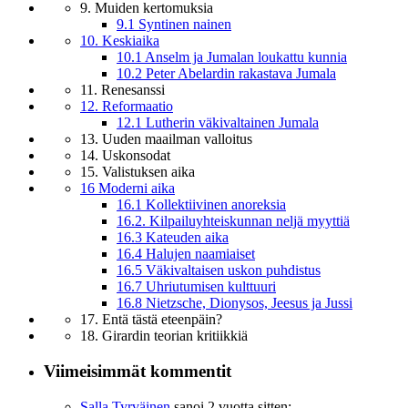
9. Muiden kertomuksia
9.1 Syntinen nainen
10. Keskiaika
10.1 Anselm ja Jumalan loukattu kunnia
10.2 Peter Abelardin rakastava Jumala
11. Renesanssi
12. Reformaatio
12.1 Lutherin väkivaltainen Jumala
13. Uuden maailman valloitus
14. Uskonsodat
15. Valistuksen aika
16 Moderni aika
16.1 Kollektiivinen anoreksia
16.2. Kilpailuyhteiskunnan neljä myyttiä
16.3 Kateuden aika
16.4 Halujen naamiaiset
16.5 Väkivaltaisen uskon puhdistus
16.7 Uhriutumisen kulttuuri
16.8 Nietzsche, Dionysos, Jeesus ja Jussi
17. Entä tästä eteenpäin?
18. Girardin teorian kritiikkiä
Viimeisimmät kommentit
Salla Tyrväinen
sanoi
2 vuotta sitten: