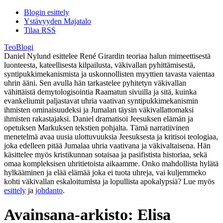
Blogin esittely
Ystävyyden Majatalo
Tilaa RSS
TeoBlogi
Daniel Nylund esittelee René Girardin teoriaa halun mimeettisestä
luonteesta, kateellisesta kilpailusta, väkivallan pyhittämisestä,
syntipukkimekanismista ja uskonnollisten myyttien tavasta vaientaa
uhrin ääni. Sen avulla hän tarkastelee pyhitetyn väkivallan
vähittäistä demytologisointia Raamatun sivuilla ja sitä, kuinka
evankeliumit paljastavat uhria vaativan syntipukkimekanismin
ihmisten ominaisuudeksi ja Jumalan täysin väkivallattomaksi
ihmisten rakastajaksi. Daniel dramatisoi Jeesuksen elämän ja
opetuksen Markuksen tekstien pohjalta. Tämä narratiivinen
menetelmä avaa uusia ulottuvuuksia Jeesuksesta ja kritisoi teologiaa,
joka edelleen pitää Jumalaa uhria vaativana ja väkivaltaisena. Hän
käsittelee myös kristikunnan sotaisaa ja pasifistista historiaa, sekä
omaa kompleksisen uhritietoista aikaamme. Onko mahdollista hylätä
hylkääminen ja elää elämää joka ei tuota uhreja, vai kuljemmeko
kohti väkivallan eskaloitumista ja lopullista apokalypsiä? Lue myös
esittely
ja
johdanto
.
Avainsana-arkisto:
Elisa