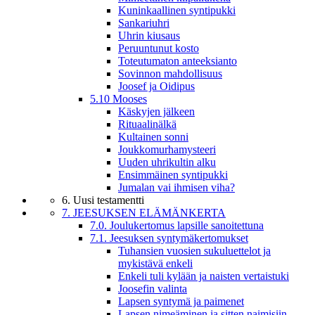
Kuninkaallinen syntipukki
Sankariuhri
Uhrin kiusaus
Peruuntunut kosto
Toteutumaton anteeksianto
Sovinnon mahdollisuus
Joosef ja Oidipus
5.10 Mooses
Käskyjen jälkeen
Rituaalinälkä
Kultainen sonni
Joukkomurhamysteeri
Uuden uhrikultin alku
Ensimmäinen syntipukki
Jumalan vai ihmisen viha?
6. Uusi testamentti
7. JEESUKSEN ELÄMÄNKERTA
7.0. Joulukertomus lapsille sanoitettuna
7.1. Jeesuksen syntymäkertomukset
Tuhansien vuosien sukuluettelot ja
mykistävä enkeli
Enkeli tuli kylään ja naisten vertaistuki
Joosefin valinta
Lapsen syntymä ja paimenet
Lapsen nimeäminen ja sitten naimisiin