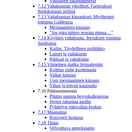
Vihollisen rakastamisesta
7.12 Valtakunnan viholliset. Fariseukset
ihmiskunnan peilinä
7.13 Valtakunnan kiusaukset. Myöhempi
toiminta Galileassa
Messiaaninen kiusaus
”Jos joku tahtoo seurata minua…”
7.14 Köyhien valtakunta. Jeesuksen toiminta
Juudeassa
Kaifas. Täydellinen poliitikko
Lapset ja valtakunta
Rikkaat ja valtakunta
7.15 Viimeinen matka Jerusalemiin
Kolmas puhe kuolemasta
Vallan lumous
Uusi messiaaninen kiusaus
Vihan ja toivon kaupunki
7.16 Palmusunnuntai
Pilatus saapuu hevoskulkueessa
Jeesus ratsastaa aasilla
Pyhitetyn väkivallan keskus
7.17 Maanantai
Rosvojen luolassa
7.18 Tiistai
Velvoittava anteeksianto