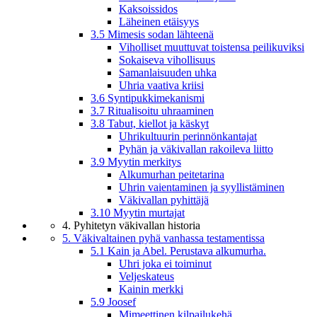
Kaksoissidos
Läheinen etäisyys
3.5 Mimesis sodan lähteenä
Viholliset muuttuvat toistensa peilikuviksi
Sokaiseva vihollisuus
Samanlaisuuden uhka
Uhria vaativa kriisi
3.6 Syntipukkimekanismi
3.7 Ritualisoitu uhraaminen
3.8 Tabut, kiellot ja käskyt
Uhrikultuurin perinnönkantajat
Pyhän ja väkivallan rakoileva liitto
3.9 Myytin merkitys
Alkumurhan peitetarina
Uhrin vaientaminen ja syyllistäminen
Väkivallan pyhittäjä
3.10 Myytin murtajat
4. Pyhitetyn väkivallan historia
5. Väkivaltainen pyhä vanhassa testamentissa
5.1 Kain ja Abel. Perustava alkumurha.
Uhri joka ei toiminut
Veljeskateus
Kainin merkki
5.9 Joosef
Mimeettinen kilpailukehä