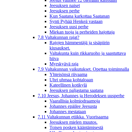
Jeesus valitsee 12 olemaan kanssaan
Jeesuksen naiset
Jeesuksen perhe
Kun Saatana karkottaa Saatanan
Synti Pyhää Henkeä vastaan
Jeesuksen uusi perhe
Miekan tuoja ja perheiden hajottaja
7.8 Valtakunnan rajat?
Rajojen hämmentäjä ja sisäpiirin
kiusaukset.
Valtakunta kuin rikkaruoho ja saastuttava
hiiva
Myrskyävä raja
7.9 Valtakunnan vaikutukset. Opettaa toiminnalla
Yhteisönsä riivaama
Uhri uhmaa kohtaloaan
Kateellinen kotikylä
Jeesuksen paljastama saatana
7.10 Jeesus, Johannes ja Herodeksen uusperhe
Vaarallisia kolmiodraamoja
Johannes epäilee Jeesusta
Johannes mestataan
7.11 Valtakunnan etiikka. Vuorisaarna
Jeesuksen mielen muutos.
Toisen posken kääntämisestä