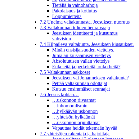
Tietäjiä ja vainoharhoja
Pakolaisuus ja kotiutus
Loppumietteitä
7.2 Unelma valtakunnasta. Jeesuksen nuoruus
7.3 Valtakunnan tulinen tienraivaaja
Jeesuksen identiteetti ja kutsumus
vahvistuu
7.4 Kilpaileva valtakunta. Jeesuksen kiusaukset.
Minän ensisijaisuuden viettelys.
Jumalan kiusaamisen viettelys
Absoluuttisen vallan viettelys
Enkeleitä ja perkeleitä, onko heitä?
7.5 Valtakunnan aakkoset
Jeesuksen vai Johanneksen valtakunta?
Pettää valtakunnan odottajat
Kutsuu ensimmäiset seuraajat
7.6 Jeesus kohtaa…
…uskonnon riivaamat
…inhomoralismin
…hylkäävän uskonnon
…yhteisön hylkäämät
…uskonnon orjuuttamat
Vapauttaa heidät tekemään hyvää
7.7 yhteisöjen rakentaja ja hajoittaja