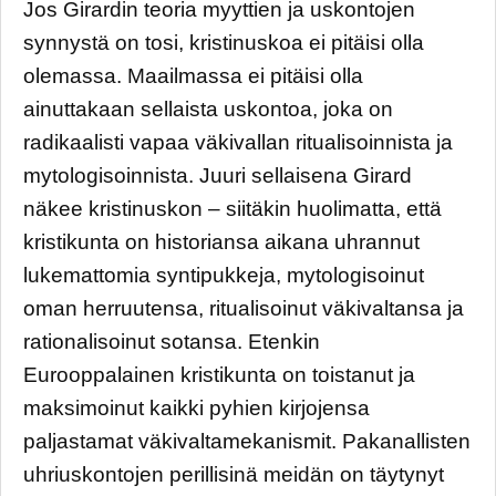
Jos Girardin teoria myyttien ja uskontojen
synnystä on tosi, kristinuskoa ei pitäisi olla
olemassa. Maailmassa ei pitäisi olla
ainuttakaan sellaista uskontoa, joka on
radikaalisti vapaa väkivallan ritualisoinnista ja
mytologisoinnista. Juuri sellaisena Girard
näkee kristinuskon – siitäkin huolimatta, että
kristikunta on historiansa aikana uhrannut
lukemattomia syntipukkeja, mytologisoinut
oman herruutensa, ritualisoinut väkivaltansa ja
rationalisoinut sotansa. Etenkin
Eurooppalainen kristikunta on toistanut ja
maksimoinut kaikki pyhien kirjojensa
paljastamat väkivaltamekanismit. Pakanallisten
uhriuskontojen perillisinä meidän on täytynyt