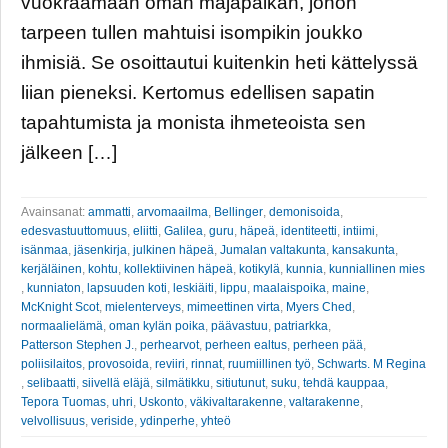
vuokraamaan oman majapaikan, johon
tarpeen tullen mahtuisi isompikin joukko
ihmisiä. Se osoittautui kuitenkin heti kättelyssä
liian pieneksi. Kertomus edellisen sapatin
tapahtumista ja monista ihmeteoista sen
jälkeen […]
Avainsanat:
ammatti
,
arvomaailma
,
Bellinger
,
demonisoida
,
edesvastuuttomuus
,
eliitti
,
Galilea
,
guru
,
häpeä
,
identiteetti
,
intiimi
,
isänmaa
,
jäsenkirja
,
julkinen häpeä
,
Jumalan valtakunta
,
kansakunta
,
kerjäläinen
,
kohtu
,
kollektiivinen häpeä
,
kotikylä
,
kunnia
,
kunniallinen mies
,
kunniaton
,
lapsuuden koti
,
leskiäiti
,
lippu
,
maalaispoika
,
maine
,
McKnight Scot
,
mielenterveys
,
mimeettinen virta
,
Myers Ched
,
normaalielämä
,
oman kylän poika
,
päävastuu
,
patriarkka
,
Patterson Stephen J.
,
perhearvot
,
perheen ealtus
,
perheen pää
,
poliisilaitos
,
provosoida
,
reviiri
,
rinnat
,
ruumiillinen työ
,
Schwarts. M Regina
,
selibaatti
,
siivellä eläjä
,
silmätikku
,
sitiutunut
,
suku
,
tehdä kauppaa
,
Tepora Tuomas
,
uhri
,
Uskonto
,
väkivaltarakenne
,
valtarakenne
,
velvollisuus
,
veriside
,
ydinperhe
,
yhteö