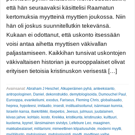
että hän seuraavaksi käsittelisi Raamatun
kertomuksia myytteinä myyttien joukossa. Niin
hän oli joskus suunnitellutkin tekevänsä.
Kukaan ei odottanut, että uskonto itsessään
voisi antaa aihetta myyttisen väkivallan
paljastamiseen. Kaikkihan tunsivat uskontojen
väkivaltaisen historian ja eurooppalaiset olivat
erityisen tietoisia kristinuskon verisestä […]
Avainsanat:
Abraham J Heschel
,
Alkuperäinen pyhä
,
anteeksianto
,
antropologinen
,
Daniel
,
dekonstruktio
,
demytologisoida
,
Dumouchel Paul
,
Eurooppa
,
evankeliumi
,
exodus
,
Fariseus
,
Fleming Chris
,
globalisaatio
,
heprea
,
hypoteesi
,
imitaatio
,
insesti
,
institualisoitunut
,
isänmaan kunnia
,
Israelin kansa
,
itsekritiikki
,
itsepetos
,
Jeesus
,
julmuus
,
juutalainen
,
kiivas jahve
,
kohtalo
,
kosto
,
Kreikka
,
kristikunta
,
kristinusko
,
kulttuuri
,
kuolema
,
kyynel
,
länsimainen sivistys
,
Lefebure Leo
,
maaginen
,
makkabealaiset
,
militarismi
,
mimeettinen kilpailusuhde
,
moderni myytti
,
myötätunto
,
mytologinen
,
mytologisointi
,
myytti
,
myyttinen valhe
,