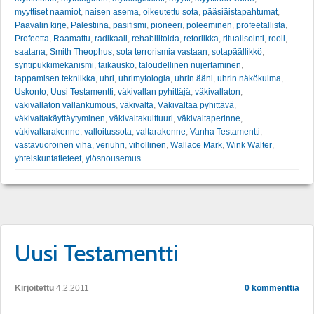
myyttiset naamiot
,
naisen asema
,
oikeutettu sota
,
pääsiäistapahtumat
,
Paavalin kirje
,
Palestiina
,
pasifismi
,
pioneeri
,
poleeminen
,
profeetallista
,
Profeetta
,
Raamattu
,
radikaali
,
rehabilitoida
,
retoriikka
,
ritualisointi
,
rooli
,
saatana
,
Smith Theophus
,
sota terrorismia vastaan
,
sotapäällikkö
,
syntipukkimekanismi
,
taikausko
,
taloudellinen nujertaminen
,
tappamisen tekniikka
,
uhri
,
uhrimytologia
,
uhrin ääni
,
uhrin näkökulma
,
Uskonto
,
Uusi Testamentti
,
väkivallan pyhittäjä
,
väkivallaton
,
väkivallaton vallankumous
,
väkivalta
,
Väkivaltaa pyhittävä
,
väkivaltakäyttäytyminen
,
väkivaltakulttuuri
,
väkivaltaperinne
,
väkivaltarakenne
,
valloitussota
,
valtarakenne
,
Vanha Testamentti
,
vastavuoroinen viha
,
veriuhri
,
vihollinen
,
Wallace Mark
,
Wink Walter
,
yhteiskuntatieteet
,
ylösnousemus
Uusi Testamentti
Kirjoitettu
4.2.2011
0 kommenttia