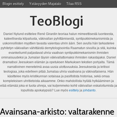
Blogin esittely
Ystävyyden Majatalo
Tilaa RSS
TeoBlogi
Daniel Nylund esittelee René Girardin teoriaa halun mimeettisestä luonteesta,
kateellisesta kilpailusta, väkivallan pyhittämisestä, syntipukkimekanismista ja
uskonnollisten myyttien tavasta vaientaa uhrin ääni. Sen avulla hän tarkastelee
pyhitetyn väkivallan vähittäistä demytologisointia Raamatun sivuilla ja sitä, kuinka
evankeliumit paljastavat uhria vaativan syntipukkimekanismin ihmisten
ominaisuudeksi ja Jumalan täysin väkivallattomaksi ihmisten rakastajaksi. Daniel
dramatisoi Jeesuksen elämän ja opetuksen Markuksen tekstien pohjalta. Tämä
narratiivinen menetelmä avaa uusia ulottuvuuksia Jeesuksesta ja kritisoi
teologiaa, joka edelleen pitää Jumalaa uhria vaativana ja väkivaltaisena. Hän
käsittelee myös kristikunnan sotaisaa ja pasifistista historiaa, sekä omaa
kompleksisen uhritietoista aikaamme. Onko mahdollista hylätä hylkääminen ja
elää elämää joka ei tuota uhreja, vai kuljemmeko kohti väkivallan eskaloitumista ja
lopullista apokalypsiä? Lue myös
esittely
ja
johdanto
.
Avainsana-arkisto:
valtarakenne