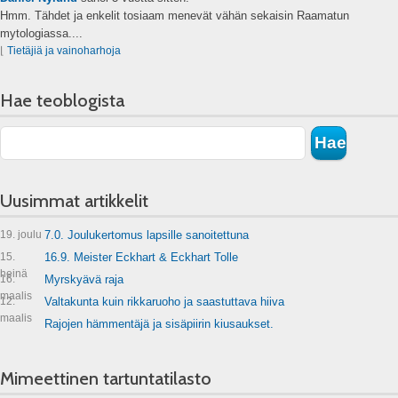
Hmm. Tähdet ja enkelit tosiaam menevät vähän sekaisin Raamatun
mytologiassa....
⌊
Tietäjiä ja vainoharhoja
Hae teoblogista
Uusimmat artikkelit
19. joulu
7.0. Joulukertomus lapsille sanoitettuna
15.
16.9. Meister Eckhart & Eckhart Tolle
heinä
16.
Myrskyävä raja
maalis
12.
Valtakunta kuin rikkaruoho ja saastuttava hiiva
maalis
Rajojen hämmentäjä ja sisäpiirin kiusaukset.
Mimeettinen tartuntatilasto