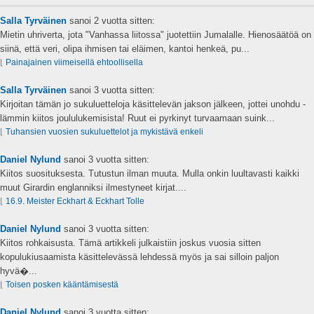
Salla Tyrväinen
sanoi
2 vuotta sitten:
Mietin uhriverta, jota "Vanhassa liitossa" juotettiin Jumalalle. Hienosäätöä on
siinä, että veri, olipa ihmisen tai eläimen, kantoi henkeä, pu...
⌊
Painajainen viimeisellä ehtoollisella
Salla Tyrväinen
sanoi
3 vuotta sitten:
Kirjoitan tämän jo sukuluetteloja käsittelevän jakson jälkeen, jottei unohdu -
lämmin kiitos joululukemisista! Ruut ei pyrkinyt turvaamaan suink...
⌊
Tuhansien vuosien sukuluettelot ja mykistävä enkeli
Daniel Nylund
sanoi
3 vuotta sitten:
Kiitos suosituksesta. Tutustun ilman muuta. Mulla onkin luultavasti kaikki
muut Girardin englanniksi ilmestyneet kirjat....
⌊
16.9. Meister Eckhart & Eckhart Tolle
Daniel Nylund
sanoi
3 vuotta sitten:
Kiitos rohkaisusta. Tämä artikkeli julkaistiin joskus vuosia sitten
kopulukiusaamista käsittelevässä lehdessä myös ja sai silloin paljon
hyvä�...
⌊
Toisen posken kääntämisestä
Daniel Nylund
sanoi
3 vuotta sitten: