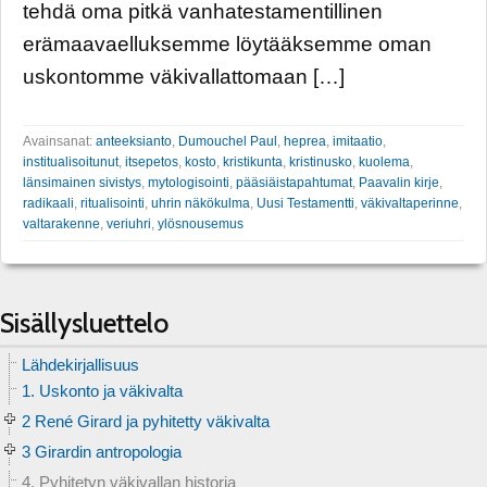
tehdä oma pitkä vanhatestamentillinen
erämaavaelluksemme löytääksemme oman
uskontomme väkivallattomaan […]
Avainsanat:
anteeksianto
,
Dumouchel Paul
,
heprea
,
imitaatio
,
institualisoitunut
,
itsepetos
,
kosto
,
kristikunta
,
kristinusko
,
kuolema
,
länsimainen sivistys
,
mytologisointi
,
pääsiäistapahtumat
,
Paavalin kirje
,
radikaali
,
ritualisointi
,
uhrin näkökulma
,
Uusi Testamentti
,
väkivaltaperinne
,
valtarakenne
,
veriuhri
,
ylösnousemus
Sisällysluettelo
Lähdekirjallisuus
1. Uskonto ja väkivalta
2 René Girard ja pyhitetty väkivalta
3 Girardin antropologia
4. Pyhitetyn väkivallan historia