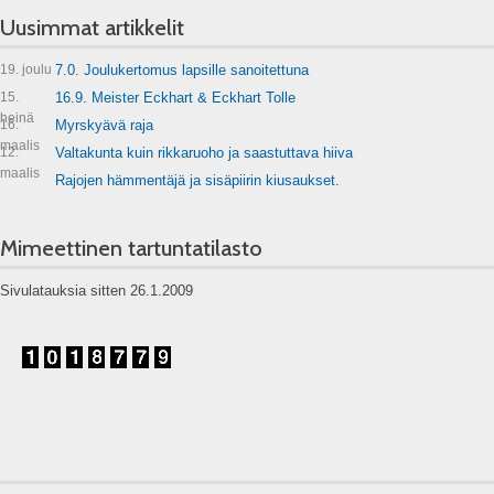
Uusimmat artikkelit
19. joulu
7.0. Joulukertomus lapsille sanoitettuna
15.
16.9. Meister Eckhart & Eckhart Tolle
heinä
16.
Myrskyävä raja
maalis
12.
Valtakunta kuin rikkaruoho ja saastuttava hiiva
maalis
Rajojen hämmentäjä ja sisäpiirin kiusaukset.
Mimeettinen tartuntatilasto
Sivulatauksia sitten 26.1.2009