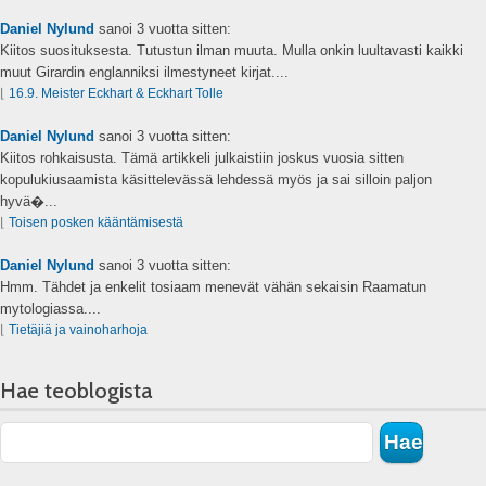
Daniel Nylund
sanoi
3 vuotta sitten:
Kiitos suosituksesta. Tutustun ilman muuta. Mulla onkin luultavasti kaikki
muut Girardin englanniksi ilmestyneet kirjat....
⌊
16.9. Meister Eckhart & Eckhart Tolle
Daniel Nylund
sanoi
3 vuotta sitten:
Kiitos rohkaisusta. Tämä artikkeli julkaistiin joskus vuosia sitten
kopulukiusaamista käsittelevässä lehdessä myös ja sai silloin paljon
hyvä�...
⌊
Toisen posken kääntämisestä
Daniel Nylund
sanoi
3 vuotta sitten:
Hmm. Tähdet ja enkelit tosiaam menevät vähän sekaisin Raamatun
mytologiassa....
⌊
Tietäjiä ja vainoharhoja
Hae teoblogista