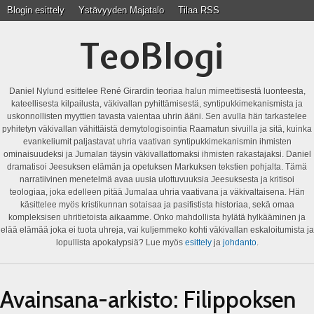
Blogin esittely
Ystävyyden Majatalo
Tilaa RSS
TeoBlogi
Daniel Nylund esittelee René Girardin teoriaa halun mimeettisestä luonteesta,
kateellisesta kilpailusta, väkivallan pyhittämisestä, syntipukkimekanismista ja
uskonnollisten myyttien tavasta vaientaa uhrin ääni. Sen avulla hän tarkastelee
pyhitetyn väkivallan vähittäistä demytologisointia Raamatun sivuilla ja sitä, kuinka
evankeliumit paljastavat uhria vaativan syntipukkimekanismin ihmisten
ominaisuudeksi ja Jumalan täysin väkivallattomaksi ihmisten rakastajaksi. Daniel
dramatisoi Jeesuksen elämän ja opetuksen Markuksen tekstien pohjalta. Tämä
narratiivinen menetelmä avaa uusia ulottuvuuksia Jeesuksesta ja kritisoi
teologiaa, joka edelleen pitää Jumalaa uhria vaativana ja väkivaltaisena. Hän
käsittelee myös kristikunnan sotaisaa ja pasifistista historiaa, sekä omaa
kompleksisen uhritietoista aikaamme. Onko mahdollista hylätä hylkääminen ja
elää elämää joka ei tuota uhreja, vai kuljemmeko kohti väkivallan eskaloitumista ja
lopullista apokalypsiä? Lue myös
esittely
ja
johdanto
.
Avainsana-arkisto:
Filippoksen