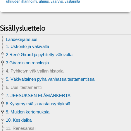
uhriuden ihannointi
,
uhrius
,
vääryys
,
vastarinta
Sisällysluettelo
Lähdekirjallisuus
1. Uskonto ja väkivalta
2 René Girard ja pyhitetty väkivalta
3 Girardin antropologia
4. Pyhitetyn väkivallan historia
5. Väkivaltainen pyhä vanhassa testamentissa
6. Uusi testamentti
7. JEESUKSEN ELÄMÄNKERTA
8 Kysymyksiä ja vastausyrityksiä
9. Muiden kertomuksia
10. Keskiaika
11. Renesanssi