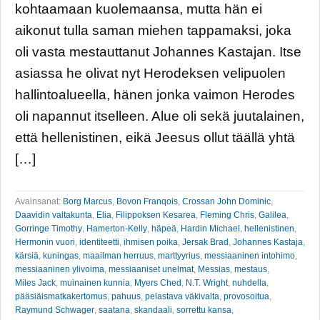
kohtaamaan kuolemaansa, mutta hän ei
aikonut tulla saman miehen tappamaksi, joka
oli vasta mestauttanut Johannes Kastajan. Itse
asiassa he olivat nyt Herodeksen velipuolen
hallintoalueella, hänen jonka vaimon Herodes
oli napannut itselleen. Alue oli sekä juutalainen,
että hellenistinen, eikä Jeesus ollut täällä yhtä
[…]
Avainsanat:
Borg Marcus
,
Bovon Franqois
,
Crossan John Dominic
,
Daavidin valtakunta
,
Elia
,
Filippoksen Kesarea
,
Fleming Chris
,
Galilea
,
Gorringe Timothy
,
Hamerton-Kelly
,
häpeä
,
Hardin Michael
,
hellenistinen
,
Hermonin vuori
,
identiteetti
,
ihmisen poika
,
Jersak Brad
,
Johannes Kastaja
,
kärsiä
,
kuningas
,
maailman herruus
,
marttyyrius
,
messiaaninen intohimo
,
messiaaninen ylivoima
,
messiaaniset unelmat
,
Messias
,
mestaus
,
Miles Jack
,
muinainen kunnia
,
Myers Ched
,
N.T. Wright
,
nuhdella
,
pääsiäismatkakertomus
,
pahuus
,
pelastava väkivalta
,
provosoitua
,
Raymund Schwager
,
saatana
,
skandaali
,
sorrettu kansa
,