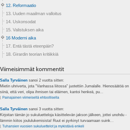
12. Reformaatio
13. Uuden maailman valloitus
14. Uskonsodat
15. Valistuksen aika
16 Moderni aika
17. Entä tästä eteenpäin?
18. Girardin teorian kritiikkiä
Viimeisimmät kommentit
Salla Tyrväinen
sanoi
2 vuotta sitten:
Mietin uhriverta, jota "Vanhassa liitossa" juotettiin Jumalalle. Hienosäätöä on
siinä, että veri, olipa ihmisen tai eläimen, kantoi henkeä, pu...
⌊
Painajainen viimeisellä ehtoollisella
Salla Tyrväinen
sanoi
3 vuotta sitten:
Kirjoitan tämän jo sukuluetteloja käsittelevän jakson jälkeen, jottei unohdu -
lämmin kiitos joululukemisista! Ruut ei pyrkinyt turvaamaan suink...
⌊
Tuhansien vuosien sukuluettelot ja mykistävä enkeli