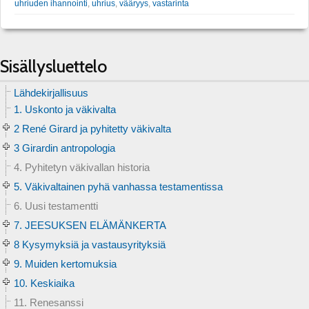
uhriuden ihannointi
,
uhrius
,
vääryys
,
vastarinta
Sisällysluettelo
Lähdekirjallisuus
1. Uskonto ja väkivalta
2 René Girard ja pyhitetty väkivalta
3 Girardin antropologia
4. Pyhitetyn väkivallan historia
5. Väkivaltainen pyhä vanhassa testamentissa
6. Uusi testamentti
7. JEESUKSEN ELÄMÄNKERTA
8 Kysymyksiä ja vastausyrityksiä
9. Muiden kertomuksia
10. Keskiaika
11. Renesanssi