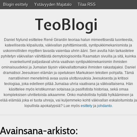
Blogin esittely
Ystävyyden Majatalo
Tilaa RSS
TeoBlogi
Daniel Nylund esittelee René Girardin teoriaa halun mimeettisestä luonteesta,
kateellisesta kilpailusta, väkivallan pyhittämisestä, syntipukkimekanismista ja
uskonnollisten myyttien tavasta vaientaa uhrin ääni. Sen avulla hän tarkastelee
pyhitetyn väkivallan vähittäistä demytologisointia Raamatun sivuilla ja sitä, kuinka
evankeliumit paljastavat uhria vaativan syntipukkimekanismin ihmisten
ominaisuudeksi ja Jumalan täysin väkivallattomaksi ihmisten rakastajaksi. Daniel
dramatisoi Jeesuksen elämän ja opetuksen Markuksen tekstien pohjalta. Tämä
narratiivinen menetelmä avaa uusia ulottuvuuksia Jeesuksesta ja kritisoi
teologiaa, joka edelleen pitää Jumalaa uhria vaativana ja väkivaltaisena. Hän
käsittelee myös kristikunnan sotaisaa ja pasifistista historiaa, sekä omaa
kompleksisen uhritietoista aikaamme. Onko mahdollista hylätä hylkääminen ja
elää elämää joka ei tuota uhreja, vai kuljemmeko kohti väkivallan eskaloitumista ja
lopullista apokalypsiä? Lue myös
esittely
ja
johdanto
.
Avainsana-arkisto: