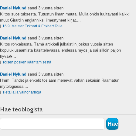
Daniel Nylund
sanoi
3 vuotta sitten:
Kiitos suosituksesta. Tutustun ilman muuta. Mulla onkin luultavasti kaikki
muut Girardin englanniksi ilmestyneet kirjat....
⌊
16.9. Meister Eckhart & Eckhart Tolle
Daniel Nylund
sanoi
3 vuotta sitten:
Kiitos rohkaisusta. Tämä artikkeli julkaistiin joskus vuosia sitten
kopulukiusaamista käsittelevässä lehdessä myös ja sai silloin paljon
hyvä�...
⌊
Toisen posken kääntämisestä
Daniel Nylund
sanoi
3 vuotta sitten:
Hmm. Tähdet ja enkelit tosiaam menevät vähän sekaisin Raamatun
mytologiassa....
⌊
Tietäjiä ja vainoharhoja
Hae teoblogista