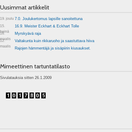
Uusimmat artikkelit
19. joulu
7.0. Joulukertomus lapsille sanoitettuna
15.
16.9. Meister Eckhart & Eckhart Tolle
heinä
16.
Myrskyävä raja
maalis
12.
Valtakunta kuin rikkaruoho ja saastuttava hiiva
maalis
Rajojen hämmentäjä ja sisäpiirin kiusaukset.
Mimeettinen tartuntatilasto
Sivulatauksia sitten 26.1.2009