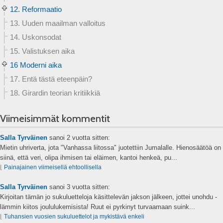
12. Reformaatio
13. Uuden maailman valloitus
14. Uskonsodat
15. Valistuksen aika
16 Moderni aika
17. Entä tästä eteenpäin?
18. Girardin teorian kritiikkiä
Viimeisimmät kommentit
Salla Tyrväinen
sanoi
2 vuotta sitten:
Mietin uhriverta, jota "Vanhassa liitossa" juotettiin Jumalalle. Hienosäätöä on
siinä, että veri, olipa ihmisen tai eläimen, kantoi henkeä, pu...
⌊
Painajainen viimeisellä ehtoollisella
Salla Tyrväinen
sanoi
3 vuotta sitten:
Kirjoitan tämän jo sukuluetteloja käsittelevän jakson jälkeen, jottei unohdu -
lämmin kiitos joululukemisista! Ruut ei pyrkinyt turvaamaan suink...
⌊
Tuhansien vuosien sukuluettelot ja mykistävä enkeli