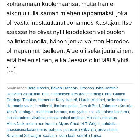
kohtaamaan kuolemaansa, mutta hän ei
aikonut tulla saman miehen tappamaksi, joka
oli vasta mestauttanut Johannes Kastajan. Itse
asiassa he olivat nyt Herodeksen velipuolen
hallintoalueella, hänen jonka vaimon Herodes
oli napannut itselleen. Alue oli sekä juutalainen,
että hellenistinen, eikä Jeesus ollut täällä yhtä
[…]
Avainsanat:
Borg Marcus
,
Bovon Franqois
,
Crossan John Dominic
,
Daavidin valtakunta
,
Elia
,
Filippoksen Kesarea
,
Fleming Chris
,
Galilea
,
Gorringe Timothy
,
Hamerton-Kelly
,
häpeä
,
Hardin Michael
,
hellenistinen
,
Hermonin vuori
,
identiteetti
,
ihmisen poika
,
Jersak Brad
,
Johannes Kastaja
,
kärsiä
,
kuningas
,
maailman herruus
,
marttyyrius
,
messiaaninen intohimo
,
messiaaninen ylivoima
,
messiaaniset unelmat
,
Messias
,
mestaus
,
Miles Jack
,
muinainen kunnia
,
Myers Ched
,
N.T. Wright
,
nuhdella
,
pääsiäismatkakertomus
,
pahuus
,
pelastava väkivalta
,
provosoitua
,
Raymund Schwager
,
saatana
,
skandaali
,
sorrettu kansa
,