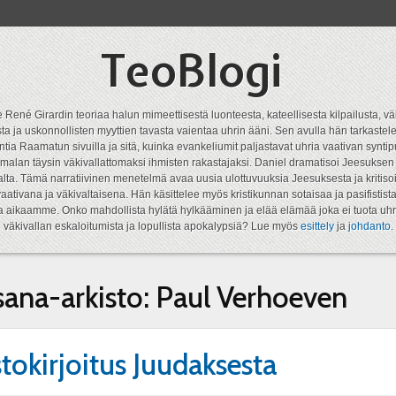
TeoBlogi
 René Girardin teoriaa halun mimeettisestä luonteesta, kateellisesta kilpailusta, vä
a ja uskonnollisten myyttien tavasta vaientaa uhrin ääni. Sen avulla hän tarkastele
ntia Raamatun sivuilla ja sitä, kuinka evankeliumit paljastavat uhria vaativan syn
malan täysin väkivallattomaksi ihmisten rakastajaksi. Daniel dramatisoi Jeesukse
lta. Tämä narratiivinen menetelmä avaa uusia ulottuvuuksia Jeesuksesta ja kritisoi
aativana ja väkivaltaisena. Hän käsittelee myös kristikunnan sotaisaa ja pasifistist
ta aikaamme. Onko mahdollista hylätä hylkääminen ja elää elämää joka ei tuota uhr
väkivallan eskaloitumista ja lopullista apokalypsiä? Lue myös
esittely
ja
johdanto
.
sana-arkisto:
Paul Verhoeven
tokirjoitus Juudaksesta