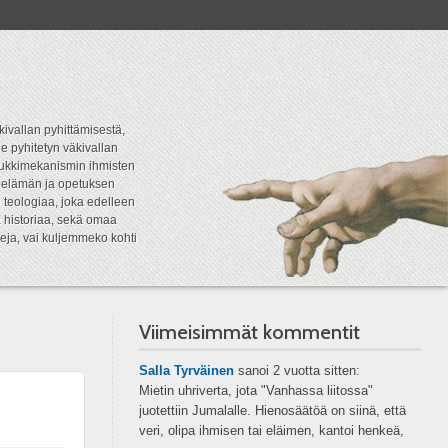
kivallan pyhittämisestä,
e pyhitetyn väkivallan
tipukkimekanismin ihmisten
n elämän ja opetuksen
 teologiaa, joka edelleen
a historiaa, sekä omaa
eja, vai kuljemmeko kohti
Viimeisimmät kommentit
Salla Tyrväinen
sanoi
2 vuotta sitten:
Mietin uhriverta, jota "Vanhassa liitossa"
juotettiin Jumalalle. Hienosäätöä on siinä, että
veri, olipa ihmisen tai eläimen, kantoi henkeä,