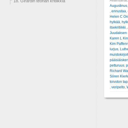
Avainsanat
18. Girardin teorian kritiikkiä
Augustinus
,
ennustaa
,
Helen C Or
hylkää
,
hylk
itsekritiikki
,
Juudaksen 
Karen L Ki
Kim Paffenr
lurjus
,
Luth
muistokirjoi
pääsiäiske
petturuus
,
p
Richard Wa
Sören Kier
toivoton ta
,
veripelto
,