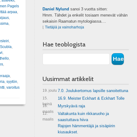
,
asteekit
,
inen Pagels
Daniel Nylund
sanoi
3 vuotta sitten:
ittää arpaa
,
Hmm. Tähdet ja enkelit tosiaam menevät vähän
uijaus
,
sekaisin Raamatun mytologiassa....
ssima
,
⌊
Tietäjiä ja vainoharhoja
sleiri
,
Hae teoblogista
 Scubla
,
vi
,
thello
,
os
,
eraaja
,
Uusimmat artikkelit
ria
,
syytön
,
tti
,
varoitus
19. joulu
7.0. Joulukertomus lapsille sanoitettuna
15.
16.9. Meister Eckhart & Eckhart Tolle
heinä
16.
Myrskyävä raja
maalis
12.
Valtakunta kuin rikkaruoho ja
maalis
saastuttava hiiva
Rajojen hämmentäjä ja sisäpiirin
kiusaukset.