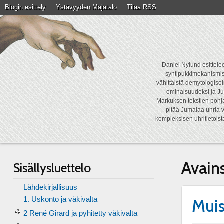
Blogin esittely
Ystävyyden Majatalo
Tilaa RSS
Daniel Nylund esittelee
syntipukkimekanismist
vähittäistä demytologisoi
ominaisuudeksi ja Ju
Markuksen tekstien pohja
pitää Jumalaa uhria v
kompleksisen uhritietois
Avain
Sisällysluettelo
Lähdekirjallisuus
1. Uskonto ja väkivalta
Muis
2 René Girard ja pyhitetty väkivalta