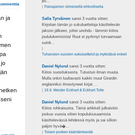
pu...
kommenttia
⌊
Painajainen viimeisellä ehtoollisella
n ja
Salla Tyrväinen
sanoi
3 vuotta sitten:
Kirjoitan tämän jo sukuluetteloja käsittelevän
jakson jälkeen, jottei unohdu - lämmin kiitos
n
joululukemisista! Ruut ei pyrkinyt turvaamaan
suink...
olmen
⌊
opa
Tuhansien vuosien sukuluettelot ja mykistävä enkeli
 jo
Daniel Nylund
sanoi
3 vuotta sitten:
jän
Kiitos suosituksesta. Tutustun ilman muuta.
Mulla onkin luultavasti kaikki muut Girardin
englanniksi ilmestyneet kirjat....
 hetken
⌊
16.9. Meister Eckhart & Eckhart Tolle
kseni
Daniel Nylund
sanoi
3 vuotta sitten:
Kiitos rohkaisusta. Tämä artikkeli julkaistiin
joskus vuosia sitten kopulukiusaamista
käsittelevässä lehdessä myös ja sai silloin
paljon hyvä�...
⌊
Toisen posken kääntämisestä