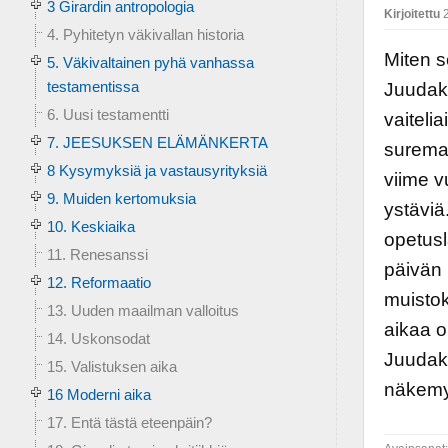
3 Girardin antropologia
Kirjoitettu
2
4. Pyhitetyn väkivallan historia
Miten s
5. Väkivaltainen pyhä vanhassa
testamentissa
Juudak
6. Uusi testamentti
vaiteli
7. JEESUKSEN ELÄMÄNKERTA
suremaa
8 Kysymyksiä ja vastausyrityksiä
viime v
9. Muiden kertomuksia
ystäviä
10. Keskiaika
opetusl
11. Renesanssi
päivän
12. Reformaatio
muistok
13. Uuden maailman valloitus
aikaa o
14. Uskonsodat
Juudaks
15. Valistuksen aika
näkemy
16 Moderni aika
17. Entä tästä eteenpäin?