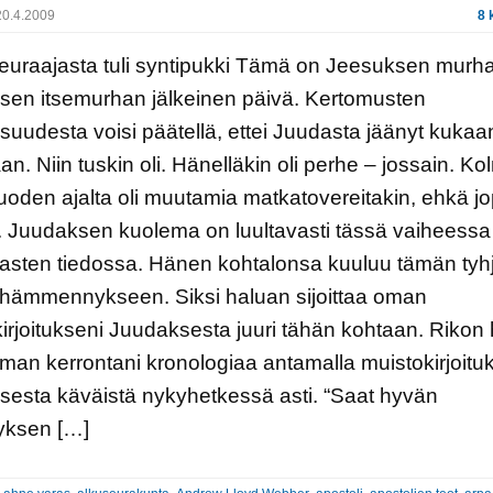
0.4.2009
8 
euraajasta tuli syntipukki Tämä on Jeesuksen murha
sen itsemurhan jälkeinen päivä. Kertomusten
aisuudesta voisi päätellä, ettei Juudasta jäänyt kukaa
n. Niin tuskin oli. Hänelläkin oli perhe – jossain. K
uoden ajalta oli muutamia matkatovereitakin, ehkä j
. Juudaksen kuolema on luultavasti tässä vaiheessa
asten tiedossa. Hänen kohtalonsa kuuluu tämän tyh
 hämmennykseen. Siksi haluan sijoittaa oman
irjoitukseni Juudaksesta juuri tähän kohtaan. Rikon
man kerrontani kronologiaa antamalla muistokirjoitu
esta käväistä nykyhetkessä asti. “Saat hyvän
ksen […]