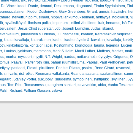
:
ahne varas
,
alkuseurakunta
,
Andrew Lloyd Webber
,
apostoli
,
apostolien teot
,
arpa
,
Da Vincin koodi
,
Dante
,
denaari
,
Desdemona
,
diagnoosi
,
Efraim Syyrialainen
,
Ela
eurooppalainen
,
Fjodor Dostojevski
,
Gary Greenberg
,
Girard
,
gnosis
,
häväistys
,
he
chhard
,
helvetti
,
hippimusikaali
,
hippivallankumouksellinen
,
hirttäytyä
,
holokaust
,
h
iö
,
hyväksikäyttö
,
ihmisen poika
,
imperiumi
,
Intiimi vihollinen
,
irak
,
Irenaeus
,
Isä Zo
Jerusalem
,
Jesus Chist superstar
,
Job
,
Joseph Lumpkin
,
Judas Iskariot
,
evankeliumi
,
juudaksen suudelma
,
Juudasmessu
,
kaanon
,
Karamazovin veljekset
,
ng
,
katala kavaltaja
,
kataraktinen
,
kauhu
,
kauhunäytelmä
,
kavaltaa
,
kavaltaja
,
keskity
oth
,
kirkkohistoria
,
kohtalon lapsi
,
Kostonhimo
,
kronologia
,
lauma
,
legenda
,
Lucien
er
,
Luukas
,
lynkkaus
,
mammona
,
Mark S Heim
,
Martti Luther
,
Matteus
,
Mattias
,
motii
tus
,
murha
,
mysteeri
,
myytti
,
N.T. Wright
,
nardus
,
noitavainot
,
nöyryytys
,
Origenes
,
O
rtomus
,
Paavali
,
Paffenroth Kim
,
pahan ruumiillistuma
,
Papias
,
Paul Verhoeven
,
pet
ettynyt patriootti
,
Pietari
,
pirullinen
,
Pontius Pilatus
,
psalmi
,
Rene Girard
,
revanssi
,
lsh
,
riivattu
,
ristiretket
,
Roomana valtakunta
,
Ruanda
,
saatana
,
saatanallinen
,
sane
kegaard
,
Stanley Porter
,
sukupolvi
,
suudelma
,
symbolinen
,
syntipukki
,
syyllinen
,
Syy
paus
,
Tom Rice
,
Tomasmessu
,
traaginen sankari
,
turvaverkko
,
uhka
,
Vanha Testamen
Walsh Richard
,
William Klassen
,
ystävä