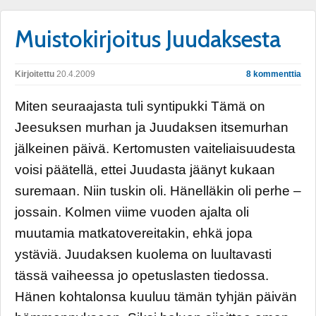
Muistokirjoitus Juudaksesta
Kirjoitettu
20.4.2009
8 kommenttia
Miten seuraajasta tuli syntipukki Tämä on
Jeesuksen murhan ja Juudaksen itsemurhan
jälkeinen päivä. Kertomusten vaiteliaisuudesta
voisi päätellä, ettei Juudasta jäänyt kukaan
suremaan. Niin tuskin oli. Hänelläkin oli perhe –
jossain. Kolmen viime vuoden ajalta oli
muutamia matkatovereitakin, ehkä jopa
ystäviä. Juudaksen kuolema on luultavasti
tässä vaiheessa jo opetuslasten tiedossa.
Hänen kohtalonsa kuuluu tämän tyhjän päivän