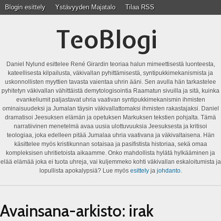
Blogin esittely
Ystävyyden Majatalo
Tilaa RSS
TeoBlogi
Daniel Nylund esittelee René Girardin teoriaa halun mimeettisestä luonteesta,
kateellisesta kilpailusta, väkivallan pyhittämisestä, syntipukkimekanismista ja
uskonnollisten myyttien tavasta vaientaa uhrin ääni. Sen avulla hän tarkastelee
pyhitetyn väkivallan vähittäistä demytologisointia Raamatun sivuilla ja sitä, kuinka
evankeliumit paljastavat uhria vaativan syntipukkimekanismin ihmisten
ominaisuudeksi ja Jumalan täysin väkivallattomaksi ihmisten rakastajaksi. Daniel
dramatisoi Jeesuksen elämän ja opetuksen Markuksen tekstien pohjalta. Tämä
narratiivinen menetelmä avaa uusia ulottuvuuksia Jeesuksesta ja kritisoi
teologiaa, joka edelleen pitää Jumalaa uhria vaativana ja väkivaltaisena. Hän
käsittelee myös kristikunnan sotaisaa ja pasifistista historiaa, sekä omaa
kompleksisen uhritietoista aikaamme. Onko mahdollista hylätä hylkääminen ja
elää elämää joka ei tuota uhreja, vai kuljemmeko kohti väkivallan eskaloitumista ja
lopullista apokalypsiä? Lue myös
esittely
ja
johdanto
.
Avainsana-arkisto:
irak