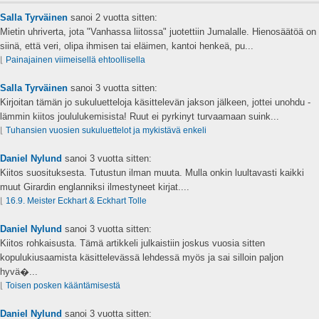
Salla Tyrväinen
sanoi
2 vuotta sitten:
Mietin uhriverta, jota "Vanhassa liitossa" juotettiin Jumalalle. Hienosäätöä on
siinä, että veri, olipa ihmisen tai eläimen, kantoi henkeä, pu...
⌊
Painajainen viimeisellä ehtoollisella
Salla Tyrväinen
sanoi
3 vuotta sitten:
Kirjoitan tämän jo sukuluetteloja käsittelevän jakson jälkeen, jottei unohdu -
lämmin kiitos joululukemisista! Ruut ei pyrkinyt turvaamaan suink...
⌊
Tuhansien vuosien sukuluettelot ja mykistävä enkeli
Daniel Nylund
sanoi
3 vuotta sitten:
Kiitos suosituksesta. Tutustun ilman muuta. Mulla onkin luultavasti kaikki
muut Girardin englanniksi ilmestyneet kirjat....
⌊
16.9. Meister Eckhart & Eckhart Tolle
Daniel Nylund
sanoi
3 vuotta sitten:
Kiitos rohkaisusta. Tämä artikkeli julkaistiin joskus vuosia sitten
kopulukiusaamista käsittelevässä lehdessä myös ja sai silloin paljon
hyvä�...
⌊
Toisen posken kääntämisestä
Daniel Nylund
sanoi
3 vuotta sitten: