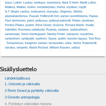
lurjus
,
Luther
,
Luukas
,
lynkkaus
,
mammona
,
Mark S Heim
,
Martti Luther
,
Matteus
,
Mattias
,
motiivi
,
muistokirjoitus
,
murha
,
mysteeri
,
myytti
,
N.T. Wright
,
nardus
,
noitavainot
,
nöyryytys
,
Origenes
,
Othello
,
pääsiäiskertomus
,
Paavali
,
Paffenroth Kim
,
pahan ruumiillistuma
,
Papias
,
Paul Verhoeven
,
petos
,
petturuus
,
pettynyt patriootti
,
Pietari
,
pirullinen
,
Pontius Pilatus
,
psalmi
,
Rene Girard
,
revanssi
,
Richard Walsh
,
riivattu
,
ristiretket
,
Roomana valtakunta
,
Ruanda
,
saatana
,
saatanallinen
,
saneeraaja
,
Sören Kierkegaard
,
Stanley Porter
,
sukupolvi
,
suudelma
,
symbolinen
,
syntipukki
,
syyllinen
,
Syyria
,
syytön
,
toivoton tapaus
,
Tom Rice
,
Tomasmessu
,
traaginen sankari
,
turvaverkko
,
uhka
,
Vanha Testamentti
,
varoitus
,
veripelto
,
Walsh Richard
,
William Klassen
,
ystävä
Sisällysluettelo
Lähdekirjallisuus
1. Uskonto ja väkivalta
2 René Girard ja pyhitetty väkivalta
3 Girardin antropologia
4. Pyhitetyn väkivallan historia