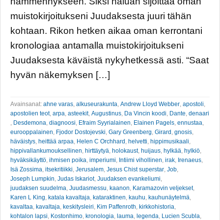
hämmennykseen. Siksi haluan sijoittaa oman
muistokirjoitukseni Juudaksesta juuri tähän
kohtaan. Rikon hetken aikaa oman kerrontani
kronologiaa antamalla muistokirjoitukseni
Juudaksesta käväistä nykyhetkessä asti. “Saat
hyvän näkemyksen […]
Avainsanat:
ahne varas
,
alkuseurakunta
,
Andrew Lloyd Webber
,
apostoli
,
apostolien teot
,
arpa
,
asteekit
,
Augustinus
,
Da Vincin koodi
,
Dante
,
denaari
,
Desdemona
,
diagnoosi
,
Efraim Syyrialainen
,
Elainen Pagels
,
ennustaa
,
eurooppalainen
,
Fjodor Dostojevski
,
Gary Greenberg
,
Girard
,
gnosis
,
häväistys
,
heittää arpaa
,
Helen C Orchhard
,
helvetti
,
hippimusikaali
,
hippivallankumouksellinen
,
hirttäytyä
,
holokaust
,
huijaus
,
hylkää
,
hylkiö
,
hyväksikäyttö
,
ihmisen poika
,
imperiumi
,
Intiimi vihollinen
,
irak
,
Irenaeus
,
Isä Zossima
,
itsekritiikki
,
Jerusalem
,
Jesus Chist superstar
,
Job
,
Joseph Lumpkin
,
Judas Iskariot
,
Juudaksen evankeliumi
,
juudaksen suudelma
,
Juudasmessu
,
kaanon
,
Karamazovin veljekset
,
Karen L King
,
katala kavaltaja
,
kataraktinen
,
kauhu
,
kauhunäytelmä
,
kavaltaa
,
kavaltaja
,
keskitysleiri
,
Kim Paffenroth
,
kirkkohistoria
,
kohtalon lapsi
,
Kostonhimo
,
kronologia
,
lauma
,
legenda
,
Lucien Scubla
,