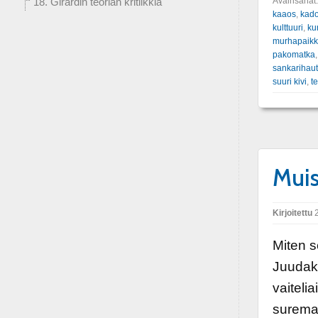
Avainsanat
18. Girardin teorian kritiikkiä
kaaos
,
kado
kulttuuri
,
ku
murhapaik
pakomatka
sankarihau
suuri kivi
,
t
Muis
Kirjoitettu
2
Miten s
Juudak
vaiteli
suremaa