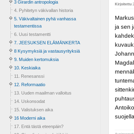
3 Girardin antropologia
Kirjoitettu
2
4. Pyhitetyn väkivallan historia
Markus
5. Väkivaltainen pyhä vanhassa
testamentissa
ja sen 
6. Uusi testamentti
kahdeks
7. JEESUKSEN ELÄMÄNKERTA
kuvauks
8 Kysymyksiä ja vastausyrityksiä
Johanne
9. Muiden kertomuksia
Magdala
10. Keskiaika
mennäks
11. Renesanssi
tuntema
12. Reformaatio
sittenk
13. Uuden maailman valloitus
puhtau
14. Uskonsodat
Antoik
15. Valistuksen aika
suojel
16 Moderni aika
17. Entä tästä eteenpäin?