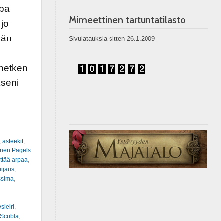
opa
Mimeettinen tartuntatilasto
 jo
jän
Sivulatauksia sitten 26.1.2009
 hetken
kseni
,
asteekit
,
inen Pagels
ittää arpaa
,
uijaus
,
ssima
,
sleiri
,
 Scubla
,