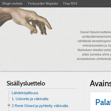
Blogin esittely
Ystävyyden Majatalo
Tilaa RSS
Daniel Nylund esittelee
syntipukkimekanismist
vähittäistä demytologisoi
ominaisuudeksi ja Ju
Markuksen tekstien pohja
pitää Jumalaa uhria v
kompleksisen uhritietois
Avain
Sisällysluettelo
Lähdekirjallisuus
1. Uskonto ja väkivalta
Pala
2 René Girard ja pyhitetty väkivalta