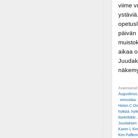
viime v
ystäviä
opetusl
päivän
muistok
aikaa o
Juudaks
näkemy
Avainsanat
Augustinus
,
ennustaa
,
Helen C Or
hylkää
,
hylk
itsekritiikki
,
Juudaksen 
Karen L Ki
Kim Paffenr