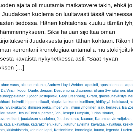
uoden ajalta oli muutamia matkatovereitakin, ehkä j
. Juudaksen kuolema on luultavasti tässä vaiheessa
asten tiedossa. Hänen kohtalonsa kuuluu tämän tyh
 hämmennykseen. Siksi haluan sijoittaa oman
irjoitukseni Juudaksesta juuri tähän kohtaan. Rikon
man kerrontani kronologiaa antamalla muistokirjoitu
esta käväistä nykyhetkessä asti. “Saat hyvän
ksen […]
:
ahne varas
,
alkuseurakunta
,
Andrew Lloyd Webber
,
apostoli
,
apostolien teot
,
arpa
,
Da Vincin koodi
,
Dante
,
denaari
,
Desdemona
,
diagnoosi
,
Efraim Syyrialainen
,
Ela
eurooppalainen
,
Fjodor Dostojevski
,
Gary Greenberg
,
Girard
,
gnosis
,
häväistys
,
he
chhard
,
helvetti
,
hippimusikaali
,
hippivallankumouksellinen
,
hirttäytyä
,
holokaust
,
h
iö
,
hyväksikäyttö
,
ihmisen poika
,
imperiumi
,
Intiimi vihollinen
,
irak
,
Irenaeus
,
Isä Zo
Jerusalem
,
Jesus Chist superstar
,
Job
,
Joseph Lumpkin
,
Judas Iskariot
,
evankeliumi
,
juudaksen suudelma
,
Juudasmessu
,
kaanon
,
Karamazovin veljekset
,
ng
,
katala kavaltaja
,
kataraktinen
,
kauhu
,
kauhunäytelmä
,
kavaltaa
,
kavaltaja
,
keskity
oth
,
kirkkohistoria
,
kohtalon lapsi
,
Kostonhimo
,
kronologia
,
lauma
,
legenda
,
Lucien