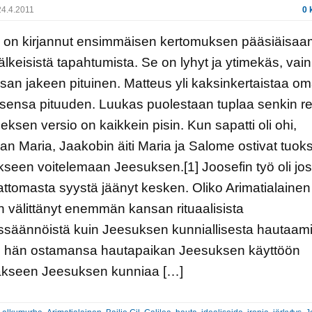
4.4.2011
0 
 on kirjannut ensimmäisen kertomuksen pääsiäisaa
jälkeisistä tapahtumista. Se on lyhyt ja ytimekäs, vain
an jakeen pituinen. Matteus yli kaksinkertaistaa o
ensa pituuden. Luukas puolestaan tuplaa senkin reil
ksen versio on kaikkein pisin. Kun sapatti oli ohi,
n Maria, Jaakobin äiti Maria ja Salome ostivat tuok
een voitelemaan Jeesuksen.[1] Joosefin työ oli jos
ttomasta syystä jäänyt kesken. Oliko Arimatialainen
in välittänyt enemmän kansan rituaalisista
ssäännöistä kuin Jeesuksen kunniallisesta hautaam
o hän ostamansa hautapaikan Jeesuksen käyttöön
lakseen Jeesuksen kunniaa […]