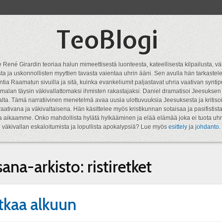
TeoBlogi
 René Girardin teoriaa halun mimeettisestä luonteesta, kateellisesta kilpailusta, vä
a ja uskonnollisten myyttien tavasta vaientaa uhrin ääni. Sen avulla hän tarkastele
ntia Raamatun sivuilla ja sitä, kuinka evankeliumit paljastavat uhria vaativan syn
malan täysin väkivallattomaksi ihmisten rakastajaksi. Daniel dramatisoi Jeesukse
lta. Tämä narratiivinen menetelmä avaa uusia ulottuvuuksia Jeesuksesta ja kritisoi
aativana ja väkivaltaisena. Hän käsittelee myös kristikunnan sotaisaa ja pasifistist
ta aikaamme. Onko mahdollista hylätä hylkääminen ja elää elämää joka ei tuota uhr
väkivallan eskaloitumista ja lopullista apokalypsiä? Lue myös
esittely
ja
johdanto
.
sana-arkisto:
ristiretket
tkaa alkuun