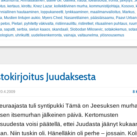
:
alkumurha
,
Arimatialainen
,
Bailie Gil
,
Galilea
,
hauta
,
idealisoida
,
ironia
,
järkytys
,
J
tus
,
kertaus
,
kirottu
,
Knez Lazar
,
kollektiivinen murha
,
kommunistijohtaja
,
Kosovo
,
nniallinen hautaaminen
,
loppukaneetti
,
lynkkaaminen
,
maailmanvalloitus
,
Markus
,
ka
,
Mustien lintujen aukio
,
Myers Ched
,
Nasaretilainen
,
pääsiäisaamu
,
Paavi Urbanu
,
petos
,
Pietari
,
pyhitetty väkivalta
,
ristiinnaulittu
,
ristiretket
,
rituaalinen puhtaus
,
ruum
ta
,
sapatti
,
serbia
,
sielun kaaos
,
skandaali
,
Slobodan Milosevic
,
sotakokemus
,
sota
eologium
,
uhrikultti
,
uudelleenkerronta
,
vainaja
,
valtaunelma
,
ylösnousemus
tokirjoitus Juudaksesta
0.4.2009
8 
euraajasta tuli syntipukki Tämä on Jeesuksen murha
sen itsemurhan jälkeinen päivä. Kertomusten
aisuudesta voisi päätellä, ettei Juudasta jäänyt kukaa
n. Niin tuskin oli. Hänelläkin oli perhe – jossain. K