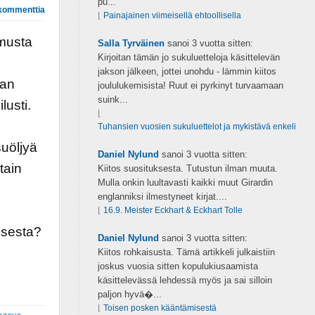
pu...
kommenttia
⌊
Painajainen viimeisellä ehtoollisella
musta
Salla Tyrväinen
sanoi
3 vuotta sitten:
Kirjoitan tämän jo sukuluetteloja käsittelevän
jakson jälkeen, jottei unohdu - lämmin kiitos
man
joululukemisista! Ruut ei pyrkinyt turvaamaan
suink...
usti.
⌊
Tuhansien vuosien sukuluettelot ja mykistävä enkeli
suöljyä
Daniel Nylund
sanoi
3 vuotta sitten:
tain
Kiitos suosituksesta. Tutustun ilman muuta.
Mulla onkin luultavasti kaikki muut Girardin
englanniksi ilmestyneet kirjat....
⌊
16.9. Meister Eckhart & Eckhart Tolle
isesta?
Daniel Nylund
sanoi
3 vuotta sitten:
Kiitos rohkaisusta. Tämä artikkeli julkaistiin
joskus vuosia sitten kopulukiusaamista
käsittelevässä lehdessä myös ja sai silloin
paljon hyvä�...
⌊
Toisen posken kääntämisestä