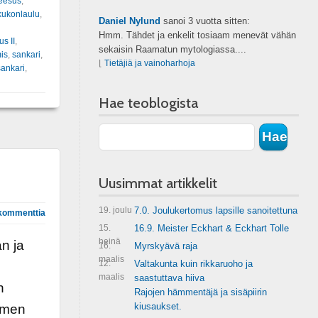
eesus
,
kukonlaulu
,
Daniel Nylund
sanoi
3 vuotta sitten:
Hmm. Tähdet ja enkelit tosiaam menevät vähän
s II
,
sekaisin Raamatun mytologiassa....
is
,
sankari
,
⌊
Tietäjiä ja vainoharhoja
sankari
,
Hae teoblogista
Uusimmat artikkelit
19. joulu
7.0. Joulukertomus lapsille sanoitettuna
kommenttia
15.
16.9. Meister Eckhart & Eckhart Tolle
heinä
n ja
16.
Myrskyävä raja
maalis
12.
Valtakunta kuin rikkaruoho ja
maalis
saastuttava hiiva
n
Rajojen hämmentäjä ja sisäpiirin
kiusaukset.
olmen