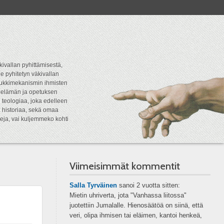
kivallan pyhittämisestä,
e pyhitetyn väkivallan
tipukkimekanismin ihmisten
n elämän ja opetuksen
 teologiaa, joka edelleen
a historiaa, sekä omaa
eja, vai kuljemmeko kohti
Viimeisimmät kommentit
Salla Tyrväinen
sanoi
2 vuotta sitten:
Mietin uhriverta, jota "Vanhassa liitossa"
juotettiin Jumalalle. Hienosäätöä on siinä, että
veri, olipa ihmisen tai eläimen, kantoi henkeä,