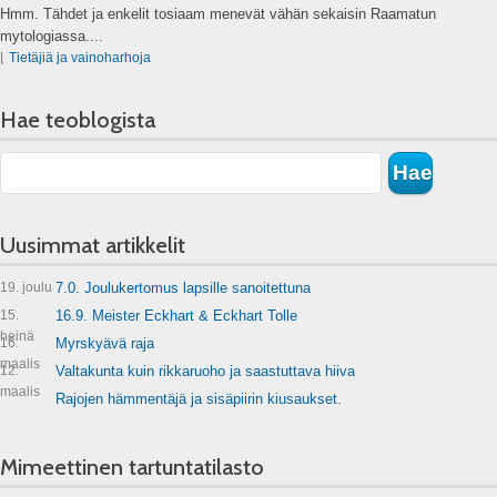
Hmm. Tähdet ja enkelit tosiaam menevät vähän sekaisin Raamatun
mytologiassa....
⌊
Tietäjiä ja vainoharhoja
Hae teoblogista
Uusimmat artikkelit
19. joulu
7.0. Joulukertomus lapsille sanoitettuna
15.
16.9. Meister Eckhart & Eckhart Tolle
heinä
16.
Myrskyävä raja
maalis
12.
Valtakunta kuin rikkaruoho ja saastuttava hiiva
maalis
Rajojen hämmentäjä ja sisäpiirin kiusaukset.
Mimeettinen tartuntatilasto