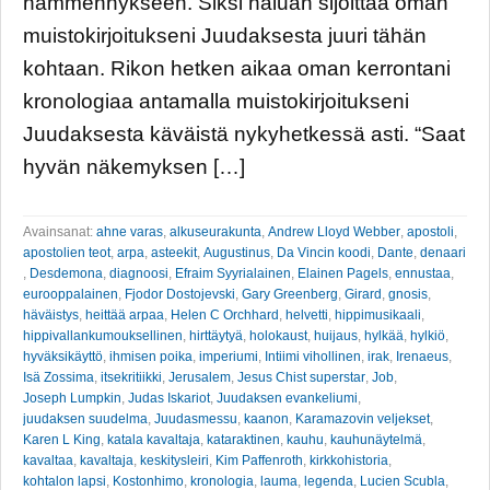
hämmennykseen. Siksi haluan sijoittaa oman
muistokirjoitukseni Juudaksesta juuri tähän
kohtaan. Rikon hetken aikaa oman kerrontani
kronologiaa antamalla muistokirjoitukseni
Juudaksesta käväistä nykyhetkessä asti. “Saat
hyvän näkemyksen […]
Avainsanat:
ahne varas
,
alkuseurakunta
,
Andrew Lloyd Webber
,
apostoli
,
apostolien teot
,
arpa
,
asteekit
,
Augustinus
,
Da Vincin koodi
,
Dante
,
denaari
,
Desdemona
,
diagnoosi
,
Efraim Syyrialainen
,
Elainen Pagels
,
ennustaa
,
eurooppalainen
,
Fjodor Dostojevski
,
Gary Greenberg
,
Girard
,
gnosis
,
häväistys
,
heittää arpaa
,
Helen C Orchhard
,
helvetti
,
hippimusikaali
,
hippivallankumouksellinen
,
hirttäytyä
,
holokaust
,
huijaus
,
hylkää
,
hylkiö
,
hyväksikäyttö
,
ihmisen poika
,
imperiumi
,
Intiimi vihollinen
,
irak
,
Irenaeus
,
Isä Zossima
,
itsekritiikki
,
Jerusalem
,
Jesus Chist superstar
,
Job
,
Joseph Lumpkin
,
Judas Iskariot
,
Juudaksen evankeliumi
,
juudaksen suudelma
,
Juudasmessu
,
kaanon
,
Karamazovin veljekset
,
Karen L King
,
katala kavaltaja
,
kataraktinen
,
kauhu
,
kauhunäytelmä
,
kavaltaa
,
kavaltaja
,
keskitysleiri
,
Kim Paffenroth
,
kirkkohistoria
,
kohtalon lapsi
,
Kostonhimo
,
kronologia
,
lauma
,
legenda
,
Lucien Scubla
,