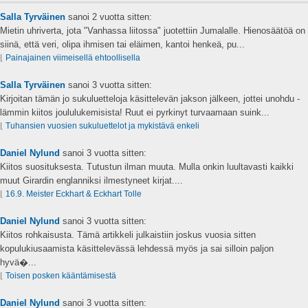
Salla Tyrväinen
sanoi
2 vuotta sitten:
Mietin uhriverta, jota "Vanhassa liitossa" juotettiin Jumalalle. Hienosäätöä on
siinä, että veri, olipa ihmisen tai eläimen, kantoi henkeä, pu...
⌊
Painajainen viimeisellä ehtoollisella
Salla Tyrväinen
sanoi
3 vuotta sitten:
Kirjoitan tämän jo sukuluetteloja käsittelevän jakson jälkeen, jottei unohdu -
lämmin kiitos joululukemisista! Ruut ei pyrkinyt turvaamaan suink...
⌊
Tuhansien vuosien sukuluettelot ja mykistävä enkeli
Daniel Nylund
sanoi
3 vuotta sitten:
Kiitos suosituksesta. Tutustun ilman muuta. Mulla onkin luultavasti kaikki
muut Girardin englanniksi ilmestyneet kirjat....
⌊
16.9. Meister Eckhart & Eckhart Tolle
Daniel Nylund
sanoi
3 vuotta sitten:
Kiitos rohkaisusta. Tämä artikkeli julkaistiin joskus vuosia sitten
kopulukiusaamista käsittelevässä lehdessä myös ja sai silloin paljon
hyvä�...
⌊
Toisen posken kääntämisestä
Daniel Nylund
sanoi
3 vuotta sitten: