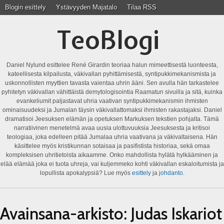
Blogin esittely
Ystävyyden Majatalo
Tilaa RSS
TeoBlogi
Daniel Nylund esittelee René Girardin teoriaa halun mimeettisestä luonteesta,
kateellisesta kilpailusta, väkivallan pyhittämisestä, syntipukkimekanismista ja
uskonnollisten myyttien tavasta vaientaa uhrin ääni. Sen avulla hän tarkastelee
pyhitetyn väkivallan vähittäistä demytologisointia Raamatun sivuilla ja sitä, kuinka
evankeliumit paljastavat uhria vaativan syntipukkimekanismin ihmisten
ominaisuudeksi ja Jumalan täysin väkivallattomaksi ihmisten rakastajaksi. Daniel
dramatisoi Jeesuksen elämän ja opetuksen Markuksen tekstien pohjalta. Tämä
narratiivinen menetelmä avaa uusia ulottuvuuksia Jeesuksesta ja kritisoi
teologiaa, joka edelleen pitää Jumalaa uhria vaativana ja väkivaltaisena. Hän
käsittelee myös kristikunnan sotaisaa ja pasifistista historiaa, sekä omaa
kompleksisen uhritietoista aikaamme. Onko mahdollista hylätä hylkääminen ja
elää elämää joka ei tuota uhreja, vai kuljemmeko kohti väkivallan eskaloitumista ja
lopullista apokalypsiä? Lue myös
esittely
ja
johdanto
.
Avainsana-arkisto:
Judas Iskariot