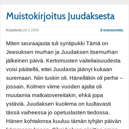
Muistokirjoitus Juudaksesta
Kirjoitettu
20.4.2009
8 kommenttia
Miten seuraajasta tuli syntipukki Tämä on
Jeesuksen murhan ja Juudaksen itsemurhan
jälkeinen päivä. Kertomusten vaiteliaisuudesta
voisi päätellä, ettei Juudasta jäänyt kukaan
suremaan. Niin tuskin oli. Hänelläkin oli perhe –
jossain. Kolmen viime vuoden ajalta oli
muutamia matkatovereitakin, ehkä jopa
ystäviä. Juudaksen kuolema on luultavasti
tässä vaiheessa jo opetuslasten tiedossa.
Hänen kohtalonsa kuuluu tämän tyhjän päivän