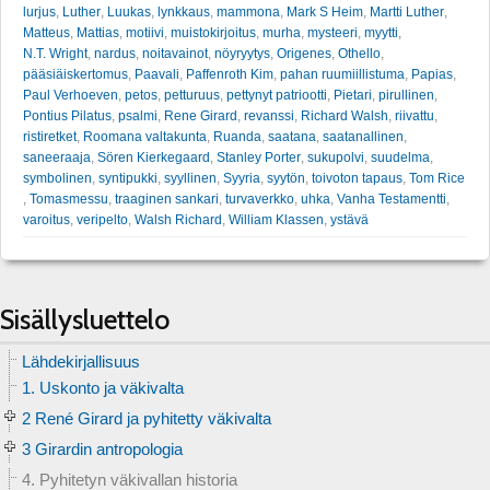
lurjus
,
Luther
,
Luukas
,
lynkkaus
,
mammona
,
Mark S Heim
,
Martti Luther
,
Matteus
,
Mattias
,
motiivi
,
muistokirjoitus
,
murha
,
mysteeri
,
myytti
,
N.T. Wright
,
nardus
,
noitavainot
,
nöyryytys
,
Origenes
,
Othello
,
pääsiäiskertomus
,
Paavali
,
Paffenroth Kim
,
pahan ruumiillistuma
,
Papias
,
Paul Verhoeven
,
petos
,
petturuus
,
pettynyt patriootti
,
Pietari
,
pirullinen
,
Pontius Pilatus
,
psalmi
,
Rene Girard
,
revanssi
,
Richard Walsh
,
riivattu
,
ristiretket
,
Roomana valtakunta
,
Ruanda
,
saatana
,
saatanallinen
,
saneeraaja
,
Sören Kierkegaard
,
Stanley Porter
,
sukupolvi
,
suudelma
,
symbolinen
,
syntipukki
,
syyllinen
,
Syyria
,
syytön
,
toivoton tapaus
,
Tom Rice
,
Tomasmessu
,
traaginen sankari
,
turvaverkko
,
uhka
,
Vanha Testamentti
,
varoitus
,
veripelto
,
Walsh Richard
,
William Klassen
,
ystävä
Sisällysluettelo
Lähdekirjallisuus
1. Uskonto ja väkivalta
2 René Girard ja pyhitetty väkivalta
3 Girardin antropologia
4. Pyhitetyn väkivallan historia