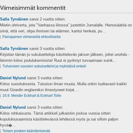
Viimeisimmät kommentit
Salla Tyrväinen
sanoi
2 vuotta sitten:
Mietin uhriverta, jota "Vanhassa liitossa" juotettiin Jumalalle. Hienosäätöä on
siinä, että veri, olipa ihmisen tai eläimen, kantoi henkeä, pu...
⌊
Painajainen viimeisellä ehtoollisella
Salla Tyrväinen
sanoi
3 vuotta sitten:
Kirjoitan tämän jo sukuluetteloja käsittelevän jakson jälkeen, jottei unohdu -
lämmin kiitos joululukemisista! Ruut ei pyrkinyt turvaamaan suink...
⌊
Tuhansien vuosien sukuluettelot ja mykistävä enkeli
Daniel Nylund
sanoi
3 vuotta sitten:
Kiitos suosituksesta. Tutustun ilman muuta. Mulla onkin luultavasti kaikki
muut Girardin englanniksi ilmestyneet kirjat....
⌊
16.9. Meister Eckhart & Eckhart Tolle
Daniel Nylund
sanoi
3 vuotta sitten:
Kiitos rohkaisusta. Tämä artikkeli julkaistiin joskus vuosia sitten
kopulukiusaamista käsittelevässä lehdessä myös ja sai silloin paljon
hyvä�...
⌊
Toisen posken kääntämisestä