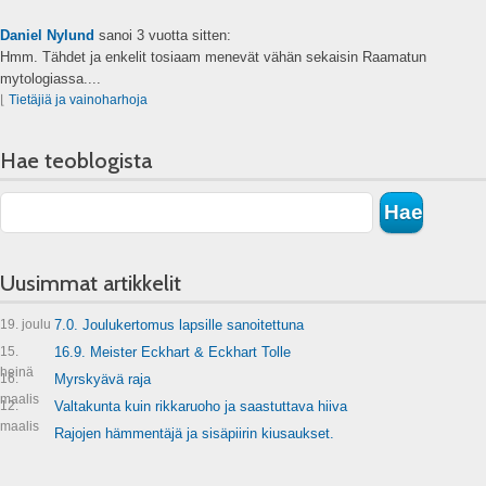
Daniel Nylund
sanoi
3 vuotta sitten:
Hmm. Tähdet ja enkelit tosiaam menevät vähän sekaisin Raamatun
mytologiassa....
⌊
Tietäjiä ja vainoharhoja
Hae teoblogista
Uusimmat artikkelit
19. joulu
7.0. Joulukertomus lapsille sanoitettuna
15.
16.9. Meister Eckhart & Eckhart Tolle
heinä
16.
Myrskyävä raja
maalis
12.
Valtakunta kuin rikkaruoho ja saastuttava hiiva
maalis
Rajojen hämmentäjä ja sisäpiirin kiusaukset.