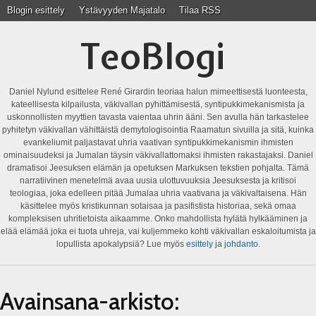
Blogin esittely
Ystävyyden Majatalo
Tilaa RSS
TeoBlogi
Daniel Nylund esittelee René Girardin teoriaa halun mimeettisestä luonteesta,
kateellisesta kilpailusta, väkivallan pyhittämisestä, syntipukkimekanismista ja
uskonnollisten myyttien tavasta vaientaa uhrin ääni. Sen avulla hän tarkastelee
pyhitetyn väkivallan vähittäistä demytologisointia Raamatun sivuilla ja sitä, kuinka
evankeliumit paljastavat uhria vaativan syntipukkimekanismin ihmisten
ominaisuudeksi ja Jumalan täysin väkivallattomaksi ihmisten rakastajaksi. Daniel
dramatisoi Jeesuksen elämän ja opetuksen Markuksen tekstien pohjalta. Tämä
narratiivinen menetelmä avaa uusia ulottuvuuksia Jeesuksesta ja kritisoi
teologiaa, joka edelleen pitää Jumalaa uhria vaativana ja väkivaltaisena. Hän
käsittelee myös kristikunnan sotaisaa ja pasifistista historiaa, sekä omaa
kompleksisen uhritietoista aikaamme. Onko mahdollista hylätä hylkääminen ja
elää elämää joka ei tuota uhreja, vai kuljemmeko kohti väkivallan eskaloitumista ja
lopullista apokalypsiä? Lue myös
esittely
ja
johdanto
.
Avainsana-arkisto: