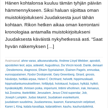
Hänen kohtalonsa kuuluu tämän tyhjän päivän
hämmennykseen. Siksi haluan sijoittaa oman
muistokirjoitukseni Juudaksesta juuri tähän
kohtaan. Rikon hetken aikaa oman kerrontani
kronologiaa antamalla muistokirjoitukseni
Juudaksesta käväistä nykyhetkessä asti. “Saat
hyvän näkemyksen […]
Avainsanat:
ahne varas
,
alkuseurakunta
,
Andrew Lloyd Webber
,
apostoli
,
apostolien teot
,
arpa
,
asteekit
,
Augustinus
,
Da Vincin koodi
,
Dante
,
denaari
,
Desdemona
,
diagnoosi
,
Efraim Syyrialainen
,
Elainen Pagels
,
ennustaa
,
eurooppalainen
,
Fjodor Dostojevski
,
Gary Greenberg
,
Girard
,
gnosis
,
häväistys
,
heittää arpaa
,
Helen C Orchhard
,
helvetti
,
hippimusikaali
,
hippivallankumouksellinen
,
hirttäytyä
,
holokaust
,
huijaus
,
hylkää
,
hylkiö
,
hyväksikäyttö
,
ihmisen poika
,
imperiumi
,
Intiimi vihollinen
,
irak
,
Irenaeus
,
Isä Zossima
,
itsekritiikki
,
Jerusalem
,
Jesus Chist superstar
,
Job
,
Joseph Lumpkin
,
Judas Iskariot
,
Juudaksen evankeliumi
,
juudaksen suudelma
,
Juudasmessu
,
kaanon
,
Karamazovin veljekset
,
Karen L King
,
katala kavaltaja
,
kataraktinen
,
kauhu
,
kauhunäytelmä
,