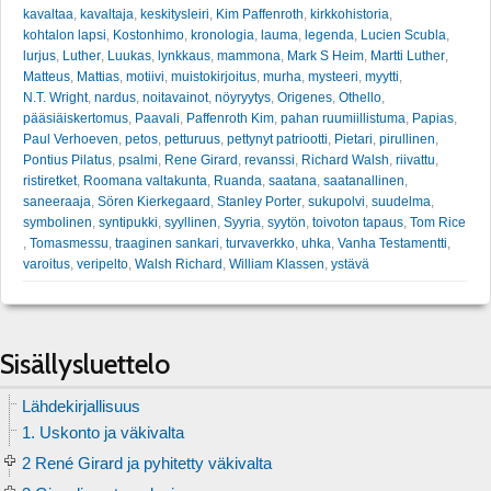
kavaltaa
,
kavaltaja
,
keskitysleiri
,
Kim Paffenroth
,
kirkkohistoria
,
kohtalon lapsi
,
Kostonhimo
,
kronologia
,
lauma
,
legenda
,
Lucien Scubla
,
lurjus
,
Luther
,
Luukas
,
lynkkaus
,
mammona
,
Mark S Heim
,
Martti Luther
,
Matteus
,
Mattias
,
motiivi
,
muistokirjoitus
,
murha
,
mysteeri
,
myytti
,
N.T. Wright
,
nardus
,
noitavainot
,
nöyryytys
,
Origenes
,
Othello
,
pääsiäiskertomus
,
Paavali
,
Paffenroth Kim
,
pahan ruumiillistuma
,
Papias
,
Paul Verhoeven
,
petos
,
petturuus
,
pettynyt patriootti
,
Pietari
,
pirullinen
,
Pontius Pilatus
,
psalmi
,
Rene Girard
,
revanssi
,
Richard Walsh
,
riivattu
,
ristiretket
,
Roomana valtakunta
,
Ruanda
,
saatana
,
saatanallinen
,
saneeraaja
,
Sören Kierkegaard
,
Stanley Porter
,
sukupolvi
,
suudelma
,
symbolinen
,
syntipukki
,
syyllinen
,
Syyria
,
syytön
,
toivoton tapaus
,
Tom Rice
,
Tomasmessu
,
traaginen sankari
,
turvaverkko
,
uhka
,
Vanha Testamentti
,
varoitus
,
veripelto
,
Walsh Richard
,
William Klassen
,
ystävä
Sisällysluettelo
Lähdekirjallisuus
1. Uskonto ja väkivalta
2 René Girard ja pyhitetty väkivalta