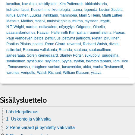
kavaltaa
,
kavaltaja
,
keskitysleiri
,
Kim Paffenroth
,
kirkkohistoria
,
kohtalon lapsi
,
Kostonhimo
,
kronologia
,
lauma
,
legenda
,
Lucien Scubla
,
lurjus
,
Luther
,
Luukas
,
lynkkaus
,
mammona
,
Mark S Heim
,
Martti Luther
,
Matteus
,
Mattias
,
motiivi
,
muistokirjoitus
,
murha
,
mysteeri
,
myytti
,
N.T. Wright
,
nardus
,
noitavainot
,
nöyryytys
,
Origenes
,
Othello
,
pääsiäiskertomus
,
Paavali
,
Paffenroth Kim
,
pahan ruumiillistuma
,
Papias
,
Paul Verhoeven
,
petos
,
petturuus
,
pettynyt patriootti
,
Pietari
,
pirullinen
,
Pontius Pilatus
,
psalmi
,
Rene Girard
,
revanssi
,
Richard Walsh
,
riivattu
,
ristiretket
,
Roomana valtakunta
,
Ruanda
,
saatana
,
saatanallinen
,
saneeraaja
,
Sören Kierkegaard
,
Stanley Porter
,
sukupolvi
,
suudelma
,
symbolinen
,
syntipukki
,
syyllinen
,
Syyria
,
syytön
,
toivoton tapaus
,
Tom Rice
,
Tomasmessu
,
traaginen sankari
,
turvaverkko
,
uhka
,
Vanha Testamentti
,
varoitus
,
veripelto
,
Walsh Richard
,
William Klassen
,
ystävä
Sisällysluettelo
Lähdekirjallisuus
1. Uskonto ja väkivalta
2 René Girard ja pyhitetty väkivalta