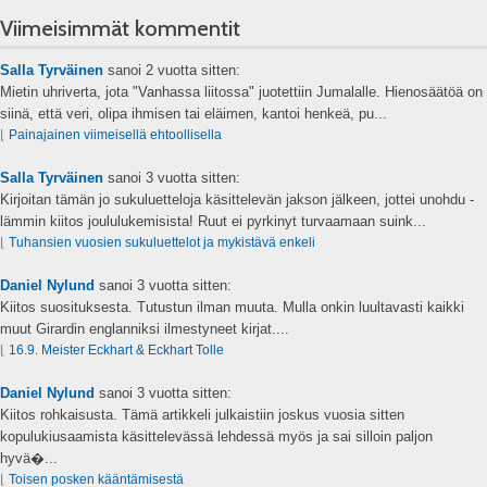
Viimeisimmät kommentit
Salla Tyrväinen
sanoi
2 vuotta sitten:
Mietin uhriverta, jota "Vanhassa liitossa" juotettiin Jumalalle. Hienosäätöä on
siinä, että veri, olipa ihmisen tai eläimen, kantoi henkeä, pu...
⌊
Painajainen viimeisellä ehtoollisella
Salla Tyrväinen
sanoi
3 vuotta sitten:
Kirjoitan tämän jo sukuluetteloja käsittelevän jakson jälkeen, jottei unohdu -
lämmin kiitos joululukemisista! Ruut ei pyrkinyt turvaamaan suink...
⌊
Tuhansien vuosien sukuluettelot ja mykistävä enkeli
Daniel Nylund
sanoi
3 vuotta sitten:
Kiitos suosituksesta. Tutustun ilman muuta. Mulla onkin luultavasti kaikki
muut Girardin englanniksi ilmestyneet kirjat....
⌊
16.9. Meister Eckhart & Eckhart Tolle
Daniel Nylund
sanoi
3 vuotta sitten:
Kiitos rohkaisusta. Tämä artikkeli julkaistiin joskus vuosia sitten
kopulukiusaamista käsittelevässä lehdessä myös ja sai silloin paljon
hyvä�...
⌊
Toisen posken kääntämisestä