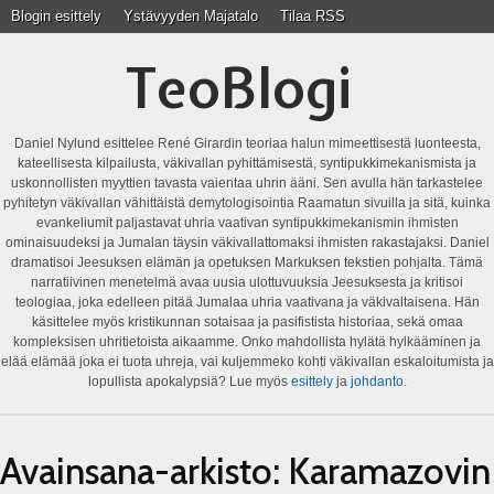
Blogin esittely
Ystävyyden Majatalo
Tilaa RSS
TeoBlogi
Daniel Nylund esittelee René Girardin teoriaa halun mimeettisestä luonteesta,
kateellisesta kilpailusta, väkivallan pyhittämisestä, syntipukkimekanismista ja
uskonnollisten myyttien tavasta vaientaa uhrin ääni. Sen avulla hän tarkastelee
pyhitetyn väkivallan vähittäistä demytologisointia Raamatun sivuilla ja sitä, kuinka
evankeliumit paljastavat uhria vaativan syntipukkimekanismin ihmisten
ominaisuudeksi ja Jumalan täysin väkivallattomaksi ihmisten rakastajaksi. Daniel
dramatisoi Jeesuksen elämän ja opetuksen Markuksen tekstien pohjalta. Tämä
narratiivinen menetelmä avaa uusia ulottuvuuksia Jeesuksesta ja kritisoi
teologiaa, joka edelleen pitää Jumalaa uhria vaativana ja väkivaltaisena. Hän
käsittelee myös kristikunnan sotaisaa ja pasifistista historiaa, sekä omaa
kompleksisen uhritietoista aikaamme. Onko mahdollista hylätä hylkääminen ja
elää elämää joka ei tuota uhreja, vai kuljemmeko kohti väkivallan eskaloitumista ja
lopullista apokalypsiä? Lue myös
esittely
ja
johdanto
.
Avainsana-arkisto:
Karamazovin