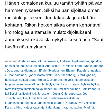
Hänen kohtalonsa kuuluu tämän tyhjän päivän
hämmennykseen. Siksi haluan sijoittaa oman
muistokirjoitukseni Juudaksesta juuri tähän
kohtaan. Rikon hetken aikaa oman kerrontani
kronologiaa antamalla muistokirjoitukseni
Juudaksesta käväistä nykyhetkessä asti. “Saat
hyvän näkemyksen […]
Avainsanat:
ahne varas
,
alkuseurakunta
,
Andrew Lloyd Webber
,
apostoli
,
apostolien teot
,
arpa
,
asteekit
,
Augustinus
,
Da Vincin koodi
,
Dante
,
denaari
,
Desdemona
,
diagnoosi
,
Efraim Syyrialainen
,
Elainen Pagels
,
ennustaa
,
eurooppalainen
,
Fjodor Dostojevski
,
Gary Greenberg
,
Girard
,
gnosis
,
häväistys
,
heittää arpaa
,
Helen C Orchhard
,
helvetti
,
hippimusikaali
,
hippivallankumouksellinen
,
hirttäytyä
,
holokaust
,
huijaus
,
hylkää
,
hylkiö
,
hyväksikäyttö
,
ihmisen poika
,
imperiumi
,
Intiimi vihollinen
,
irak
,
Irenaeus
,
Isä Zossima
,
itsekritiikki
,
Jerusalem
,
Jesus Chist superstar
,
Job
,
Joseph Lumpkin
,
Judas Iskariot
,
Juudaksen evankeliumi
,
juudaksen suudelma
,
Juudasmessu
,
kaanon
,
Karamazovin veljekset
,
Karen L King
,
katala kavaltaja
,
kataraktinen
,
kauhu
,
kauhunäytelmä
,