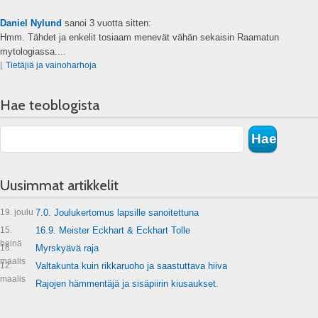
Daniel Nylund
sanoi
3 vuotta sitten:
Hmm. Tähdet ja enkelit tosiaam menevät vähän sekaisin Raamatun
mytologiassa....
⌊
Tietäjiä ja vainoharhoja
Hae teoblogista
Uusimmat artikkelit
19. joulu
7.0. Joulukertomus lapsille sanoitettuna
15.
16.9. Meister Eckhart & Eckhart Tolle
heinä
16.
Myrskyävä raja
maalis
12.
Valtakunta kuin rikkaruoho ja saastuttava hiiva
maalis
Rajojen hämmentäjä ja sisäpiirin kiusaukset.