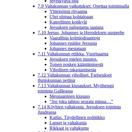
Myrskyävä raja
7.9 Valtakunnan vaikutukset. Opettaa toiminnalla
Yhteisönsä riivaama
Uhri uhmaa kohtaloaan
Kateellinen kotikylä
Jeesuksen paljastama saatana
7.10 Jeesus, Johannes ja Herodeksen uusperhe
Vaarallisia kolmiodraamoja
Johannes epäilee Jeesusta
Johannes mestataan
7.11 Valtakunnan etiikka. Vuorisaarna
Jeesuksen mielen muutos.
Toisen posken kääntämisestä
Vihollisen rakastamisesta
7.12 Valtakunnan viholliset. Fariseukset
ihmiskunnan peilinä
7.13 Valtakunnan kiusaukset. Myöhempi
toiminta Galileassa
Messiaaninen kiusaus
”Jos joku tahtoo seurata minua…”
7.14 Köyhien valtakunta. Jeesuksen toiminta
Juudeassa
Kaifas. Täydellinen poliitikko
Lapset ja valtakunta
Rikkaat ja valtakunta