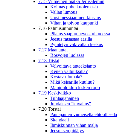
7.15 Viimeinen matka Jerusalemiin
Kolmas puhe kuolemasta
Vallan lumous
Uusi messiaaninen kiusaus
Vihan ja toivon kaupunki
7.16 Palmusunnuntai
Pilatus saapuu hevoskulkueessa
Jeesus ratsastaa aasilla
Pyhitetyn väkivallan keskus
7.17 Maanantai
Rosvojen luolassa
7.18 Tiistai
Velvoittava anteeksianto
Kenen valtuuksilla?
Kostava Jumala?
Mikä keisarille kuuluu?
Manipuloidun lesken ropo
7.19 Keskiviikko
Tuhlaajanainen
Juudaksen ”kavallus”
7.20 Torstai
Painajainen viimeisellä ehtoollisella
Skandaali
Ihmiskunnan vihan malja
Jeesuksen pidätys