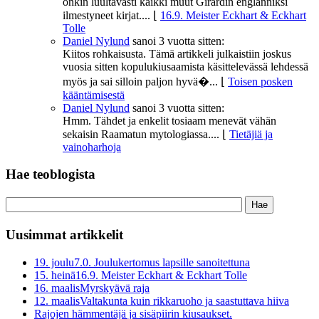
onkin luultavasti kaikki muut Girardin englanniksi
ilmestyneet kirjat....
⌊
16.9. Meister Eckhart & Eckhart
Tolle
Daniel Nylund
sanoi
3 vuotta sitten:
Kiitos rohkaisusta. Tämä artikkeli julkaistiin joskus
vuosia sitten kopulukiusaamista käsittelevässä lehdessä
myös ja sai silloin paljon hyvä�...
⌊
Toisen posken
kääntämisestä
Daniel Nylund
sanoi
3 vuotta sitten:
Hmm. Tähdet ja enkelit tosiaam menevät vähän
sekaisin Raamatun mytologiassa....
⌊
Tietäjiä ja
vainoharhoja
Hae teoblogista
Uusimmat artikkelit
19. joulu
7.0. Joulukertomus lapsille sanoitettuna
15. heinä
16.9. Meister Eckhart & Eckhart Tolle
16. maalis
Myrskyävä raja
12. maalis
Valtakunta kuin rikkaruoho ja saastuttava hiiva
Rajojen hämmentäjä ja sisäpiirin kiusaukset.