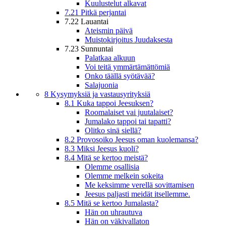
Kuulustelut alkavat
7.21 Pitkä perjantai
7.22 Lauantai
Ateismin päivä
Muistokirjoitus Juudaksesta
7.23 Sunnuntai
Palatkaa alkuun
Voi teitä ymmärtämättömiä
Onko täällä syötävää?
Salajuonia
8 Kysymyksiä ja vastausyrityksiä
8.1 Kuka tappoi Jeesuksen?
Roomalaiset vai juutalaiset?
Jumalako tappoi tai tapatti?
Olitko sinä siellä?
8.2 Provosoiko Jeesus oman kuolemansa?
8.3 Miksi Jeesus kuoli?
8.4 Mitä se kertoo meistä?
Olemme osallisia
Olemme melkein sokeita
Me keksimme verellä sovittamisen
Jeesus paljasti meidät itsellemme.
8.5 Mitä se kertoo Jumalasta?
Hän on uhrautuva
Hän on väkivallaton