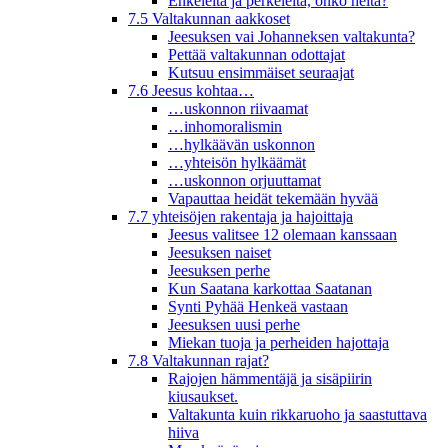
Enkeleitä ja perkeleitä, onko heitä?
7.5 Valtakunnan aakkoset
Jeesuksen vai Johanneksen valtakunta?
Pettää valtakunnan odottajat
Kutsuu ensimmäiset seuraajat
7.6 Jeesus kohtaa…
…uskonnon riivaamat
…inhomoralismin
…hylkäävän uskonnon
…yhteisön hylkäämät
…uskonnon orjuuttamat
Vapauttaa heidät tekemään hyvää
7.7 yhteisöjen rakentaja ja hajoittaja
Jeesus valitsee 12 olemaan kanssaan
Jeesuksen naiset
Jeesuksen perhe
Kun Saatana karkottaa Saatanan
Synti Pyhää Henkeä vastaan
Jeesuksen uusi perhe
Miekan tuoja ja perheiden hajottaja
7.8 Valtakunnan rajat?
Rajojen hämmentäjä ja sisäpiirin
kiusaukset.
Valtakunta kuin rikkaruoho ja saastuttava
hiiva