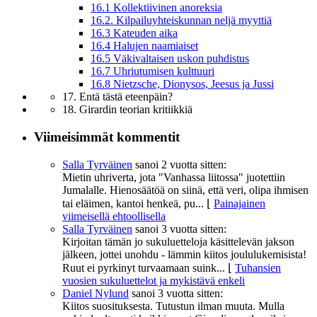
16.1 Kollektiivinen anoreksia
16.2. Kilpailuyhteiskunnan neljä myyttiä
16.3 Kateuden aika
16.4 Halujen naamiaiset
16.5 Väkivaltaisen uskon puhdistus
16.7 Uhriutumisen kulttuuri
16.8 Nietzsche, Dionysos, Jeesus ja Jussi
17. Entä tästä eteenpäin?
18. Girardin teorian kritiikkiä
Viimeisimmät kommentit
Salla Tyrväinen
sanoi
2 vuotta sitten:
Mietin uhriverta, jota "Vanhassa liitossa" juotettiin
Jumalalle. Hienosäätöä on siinä, että veri, olipa ihmisen
tai eläimen, kantoi henkeä, pu...
⌊
Painajainen
viimeisellä ehtoollisella
Salla Tyrväinen
sanoi
3 vuotta sitten:
Kirjoitan tämän jo sukuluetteloja käsittelevän jakson
jälkeen, jottei unohdu - lämmin kiitos joululukemisista!
Ruut ei pyrkinyt turvaamaan suink...
⌊
Tuhansien
vuosien sukuluettelot ja mykistävä enkeli
Daniel Nylund
sanoi
3 vuotta sitten:
Kiitos suosituksesta. Tutustun ilman muuta. Mulla