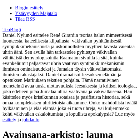
Blogin esittely
Ystävyyden Majatalo
Tilaa RSS
TeoBlogi
Daniel Nylund esittelee René Girardin teoriaa halun mimeettisestä
luonteesta, kateellisesta kilpailusta, väkivallan pyhittämisestä,
syntipukkimekanismista ja uskonnollisten myyttien tavasta vaientaa
uhrin ääni. Sen avulla hän tarkastelee pyhitetyn väkivallan
vähittäistä demytologisointia Raamatun sivuilla ja sitä, kuinka
evankeliumit paljastavat uhria vaativan syntipukkimekanismin
ihmisten ominaisuudeksi ja Jumalan täysin väkivallattomaksi
ihmisten rakastajaksi. Daniel dramatisoi Jeesuksen elämän ja
opetuksen Markuksen tekstien pohjalta. Tämä narratiivinen
menetelmä avaa uusia ulottuvuuksia Jeesuksesta ja kritisoi teologiaa,
joka edelleen pitää Jumalaa uhria vaativana ja väkivaltaisena. Hän
käsittelee myös kristikunnan sotaisaa ja pasifistista historiaa, sekä
omaa kompleksisen uhritietoista aikaamme. Onko mahdollista hylätä
hylkääminen ja elää elämää joka ei tuota uhreja, vai kuljemmeko
kohti väkivallan eskaloitumista ja lopullista apokalypsiä? Lue myös
esittely
ja
johdanto
.
Avainsana-arkisto:
lauma