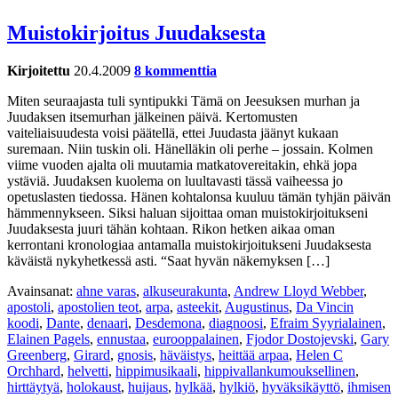
Muistokirjoitus Juudaksesta
Kirjoitettu
20.4.2009
8 kommenttia
Miten seuraajasta tuli syntipukki Tämä on Jeesuksen murhan ja
Juudaksen itsemurhan jälkeinen päivä. Kertomusten
vaiteliaisuudesta voisi päätellä, ettei Juudasta jäänyt kukaan
suremaan. Niin tuskin oli. Hänelläkin oli perhe – jossain. Kolmen
viime vuoden ajalta oli muutamia matkatovereitakin, ehkä jopa
ystäviä. Juudaksen kuolema on luultavasti tässä vaiheessa jo
opetuslasten tiedossa. Hänen kohtalonsa kuuluu tämän tyhjän päivän
hämmennykseen. Siksi haluan sijoittaa oman muistokirjoitukseni
Juudaksesta juuri tähän kohtaan. Rikon hetken aikaa oman
kerrontani kronologiaa antamalla muistokirjoitukseni Juudaksesta
käväistä nykyhetkessä asti. “Saat hyvän näkemyksen […]
Avainsanat:
ahne varas
,
alkuseurakunta
,
Andrew Lloyd Webber
,
apostoli
,
apostolien teot
,
arpa
,
asteekit
,
Augustinus
,
Da Vincin
koodi
,
Dante
,
denaari
,
Desdemona
,
diagnoosi
,
Efraim Syyrialainen
,
Elainen Pagels
,
ennustaa
,
eurooppalainen
,
Fjodor Dostojevski
,
Gary
Greenberg
,
Girard
,
gnosis
,
häväistys
,
heittää arpaa
,
Helen C
Orchhard
,
helvetti
,
hippimusikaali
,
hippivallankumouksellinen
,
hirttäytyä
,
holokaust
,
huijaus
,
hylkää
,
hylkiö
,
hyväksikäyttö
,
ihmisen