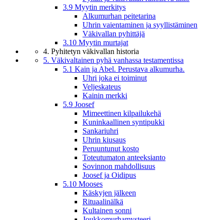
3.9 Myytin merkitys
Alkumurhan peitetarina
Uhrin vaientaminen ja syyllistäminen
Väkivallan pyhittäjä
3.10 Myytin murtajat
4. Pyhitetyn väkivallan historia
5. Väkivaltainen pyhä vanhassa testamentissa
5.1 Kain ja Abel. Perustava alkumurha.
Uhri joka ei toiminut
Veljeskateus
Kainin merkki
5.9 Joosef
Mimeettinen kilpailukehä
Kuninkaallinen syntipukki
Sankariuhri
Uhrin kiusaus
Peruuntunut kosto
Toteutumaton anteeksianto
Sovinnon mahdollisuus
Joosef ja Oidipus
5.10 Mooses
Käskyjen jälkeen
Rituaalinälkä
Kultainen sonni
Joukkomurhamysteeri