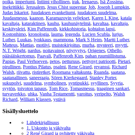
poika
,
imperiumi
,
Intiimi vihollinen
,
irak
,
Irenaeus
,
Isä Zossima
,
itsekritiikki
,
Jerusalem
,
Jesus Chist superstar
,
Job
,
Joseph Lumpkin
,
Judas Iskariot
,
Juudaksen evankeliumi
,
juudaksen suudelma
,
Juudasmessu
,
kaanon
,
Karamazovin veljekset
,
Karen L King
,
katala
kavaltaja
,
kataraktinen
,
kauhu
,
kauhunäytelmä
,
kavaltaa
,
kavaltaja
,
keskitysleiri
,
Kim Paffenroth
,
kirkkohistoria
,
kohtalon lapsi
,
Kostonhimo
,
kronologia
,
lauma
,
legenda
,
Lucien Scubla
,
lurjus
,
Luther
,
Luukas
,
lynkkaus
,
mammona
,
Mark S Heim
,
Martti Luther
,
Matteus
,
Mattias
,
motiivi
,
muistokirjoitus
,
murha
,
mysteeri
,
myytti
,
N.T. Wright
,
nardus
,
noitavainot
,
nöyryytys
,
Origenes
,
Othello
,
pääsiäiskertomus
,
Paavali
,
Paffenroth Kim
,
pahan ruumiillistuma
,
Papias
,
Paul Verhoeven
,
petos
,
petturuus
,
pettynyt patriootti
,
Pietari
,
pirullinen
,
Pontius Pilatus
,
psalmi
,
Rene Girard
,
revanssi
,
Richard
Walsh
,
riivattu
,
ristiretket
,
Roomana valtakunta
,
Ruanda
,
saatana
,
saatanallinen
,
saneeraaja
,
Sören Kierkegaard
,
Stanley Porter
,
sukupolvi
,
suudelma
,
symbolinen
,
syntipukki
,
syyllinen
,
Syyria
,
syytön
,
toivoton tapaus
,
Tom Rice
,
Tomasmessu
,
traaginen sankari
,
turvaverkko
,
uhka
,
Vanha Testamentti
,
varoitus
,
veripelto
,
Walsh
Richard
,
William Klassen
,
ystävä
Sisällysluettelo
Lähdekirjallisuus
1. Uskonto ja väkivalta
2 René Girard ja pyhitetty väkivalta