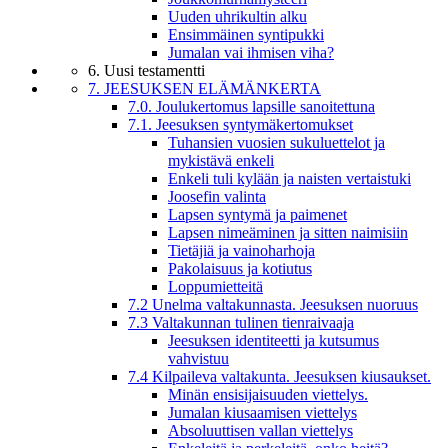
Uuden uhrikultin alku
Ensimmäinen syntipukki
Jumalan vai ihmisen viha?
6. Uusi testamentti
7. JEESUKSEN ELÄMÄNKERTA
7.0. Joulukertomus lapsille sanoitettuna
7.1. Jeesuksen syntymäkertomukset
Tuhansien vuosien sukuluettelot ja
mykistävä enkeli
Enkeli tuli kylään ja naisten vertaistuki
Joosefin valinta
Lapsen syntymä ja paimenet
Lapsen nimeäminen ja sitten naimisiin
Tietäjiä ja vainoharhoja
Pakolaisuus ja kotiutus
Loppumietteitä
7.2 Unelma valtakunnasta. Jeesuksen nuoruus
7.3 Valtakunnan tulinen tienraivaaja
Jeesuksen identiteetti ja kutsumus
vahvistuu
7.4 Kilpaileva valtakunta. Jeesuksen kiusaukset.
Minän ensisijaisuuden viettelys.
Jumalan kiusaamisen viettelys
Absoluuttisen vallan viettelys