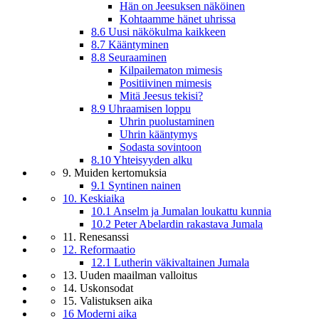
Hän on Jeesuksen näköinen
Kohtaamme hänet uhrissa
8.6 Uusi näkökulma kaikkeen
8.7 Kääntyminen
8.8 Seuraaminen
Kilpailematon mimesis
Positiivinen mimesis
Mitä Jeesus tekisi?
8.9 Uhraamisen loppu
Uhrin puolustaminen
Uhrin kääntymys
Sodasta sovintoon
8.10 Yhteisyyden alku
9. Muiden kertomuksia
9.1 Syntinen nainen
10. Keskiaika
10.1 Anselm ja Jumalan loukattu kunnia
10.2 Peter Abelardin rakastava Jumala
11. Renesanssi
12. Reformaatio
12.1 Lutherin väkivaltainen Jumala
13. Uuden maailman valloitus
14. Uskonsodat
15. Valistuksen aika
16 Moderni aika