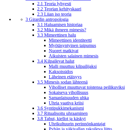
2.1 Teoria lyhyesti
2.2 Teorian kehityskaari
2.3 Liian iso teoria
3 Girardin antropologia
3.1 Haluamisen historiaa
3.2 Mikä ihmeen mimesis?
3.3 Mimeettinen halu
Mimeettinen identiteetti
Myötäsyntyinen taipumus
Nuoret matkivat
Aikuisten salainen mimesis
3.4 Kilpailevat halut
Malli muuttuu kilpailijaksi
Kaksoissidos
Läheinen etäisyys
3.5 Mimesis sodan lähteenä
Viholliset muuttuvat toistensa peilikuviksi
Sokaiseva vihollisuus
Samanlaisuuden uhka
Uhria vaativa kriisi
3.6 Syntipukkimekanismi
3.7 Ritualisoitu uhraaminen
3.8 Tabut, kiellot ja käskyt
Uhrikultuurin perinnönkantajat
Pyhän ja väkivallan rakoileva liitto