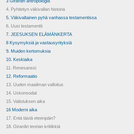
3 Girardin antropologia
4. Pyhitetyn väkivallan historia
5. Väkivaltainen pyhä vanhassa testamentissa
6. Uusi testamentti
7. JEESUKSEN ELÄMÄNKERTA
8 Kysymyksiä ja vastausyrityksiä
9. Muiden kertomuksia
10. Keskiaika
11. Renesanssi
12. Reformaatio
13. Uuden maailman valloitus
14. Uskonsodat
15. Valistuksen aika
16 Moderni aika
17. Entä tästä eteenpäin?
18. Girardin teorian kritiikkiä