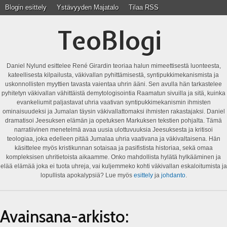
Blogin esittely
Ystävyyden Majatalo
Tilaa RSS
TeoBlogi
Daniel Nylund esittelee René Girardin teoriaa halun mimeettisestä luonteesta,
kateellisesta kilpailusta, väkivallan pyhittämisestä, syntipukkimekanismista ja
uskonnollisten myyttien tavasta vaientaa uhrin ääni. Sen avulla hän tarkastelee
pyhitetyn väkivallan vähittäistä demytologisointia Raamatun sivuilla ja sitä, kuinka
evankeliumit paljastavat uhria vaativan syntipukkimekanismin ihmisten
ominaisuudeksi ja Jumalan täysin väkivallattomaksi ihmisten rakastajaksi. Daniel
dramatisoi Jeesuksen elämän ja opetuksen Markuksen tekstien pohjalta. Tämä
narratiivinen menetelmä avaa uusia ulottuvuuksia Jeesuksesta ja kritisoi
teologiaa, joka edelleen pitää Jumalaa uhria vaativana ja väkivaltaisena. Hän
käsittelee myös kristikunnan sotaisaa ja pasifistista historiaa, sekä omaa
kompleksisen uhritietoista aikaamme. Onko mahdollista hylätä hylkääminen ja
elää elämää joka ei tuota uhreja, vai kuljemmeko kohti väkivallan eskaloitumista ja
lopullista apokalypsiä? Lue myös
esittely
ja
johdanto
.
Avainsana-arkisto: