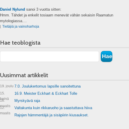
Daniel Nylund
sanoi
3 vuotta sitten:
Hmm. Tähdet ja enkelit tosiaam menevät vähän sekaisin Raamatun
mytologiassa....
⌊
Tietäjiä ja vainoharhoja
Hae teoblogista
Uusimmat artikkelit
19. joulu
7.0. Joulukertomus lapsille sanoitettuna
15.
16.9. Meister Eckhart & Eckhart Tolle
heinä
16.
Myrskyävä raja
maalis
12.
Valtakunta kuin rikkaruoho ja saastuttava hiiva
maalis
Rajojen hämmentäjä ja sisäpiirin kiusaukset.