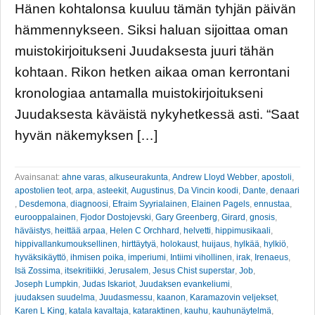
Hänen kohtalonsa kuuluu tämän tyhjän päivän
hämmennykseen. Siksi haluan sijoittaa oman
muistokirjoitukseni Juudaksesta juuri tähän
kohtaan. Rikon hetken aikaa oman kerrontani
kronologiaa antamalla muistokirjoitukseni
Juudaksesta käväistä nykyhetkessä asti. “Saat
hyvän näkemyksen […]
Avainsanat:
ahne varas
,
alkuseurakunta
,
Andrew Lloyd Webber
,
apostoli
,
apostolien teot
,
arpa
,
asteekit
,
Augustinus
,
Da Vincin koodi
,
Dante
,
denaari
,
Desdemona
,
diagnoosi
,
Efraim Syyrialainen
,
Elainen Pagels
,
ennustaa
,
eurooppalainen
,
Fjodor Dostojevski
,
Gary Greenberg
,
Girard
,
gnosis
,
häväistys
,
heittää arpaa
,
Helen C Orchhard
,
helvetti
,
hippimusikaali
,
hippivallankumouksellinen
,
hirttäytyä
,
holokaust
,
huijaus
,
hylkää
,
hylkiö
,
hyväksikäyttö
,
ihmisen poika
,
imperiumi
,
Intiimi vihollinen
,
irak
,
Irenaeus
,
Isä Zossima
,
itsekritiikki
,
Jerusalem
,
Jesus Chist superstar
,
Job
,
Joseph Lumpkin
,
Judas Iskariot
,
Juudaksen evankeliumi
,
juudaksen suudelma
,
Juudasmessu
,
kaanon
,
Karamazovin veljekset
,
Karen L King
,
katala kavaltaja
,
kataraktinen
,
kauhu
,
kauhunäytelmä
,