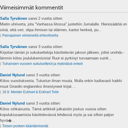
Viimeisimmät kommentit
Salla Tyrväinen
sanoi
2 vuotta sitten:
Mietin uhriverta, jota "Vanhassa liitossa" juotettiin Jumalalle. Hienosäätöä on
siinä, että veri, olipa ihmisen tai eläimen, kantoi henkeä, pu...
⌊
Painajainen viimeisellä ehtoollisella
Salla Tyrväinen
sanoi
3 vuotta sitten:
Kirjoitan tämän jo sukuluetteloja käsittelevän jakson jälkeen, jottei unohdu -
lämmin kiitos joululukemisista! Ruut ei pyrkinyt turvaamaan suink...
⌊
Tuhansien vuosien sukuluettelot ja mykistävä enkeli
Daniel Nylund
sanoi
3 vuotta sitten:
Kiitos suosituksesta. Tutustun ilman muuta. Mulla onkin luultavasti kaikki
muut Girardin englanniksi ilmestyneet kirjat....
⌊
16.9. Meister Eckhart & Eckhart Tolle
Daniel Nylund
sanoi
3 vuotta sitten:
Kiitos rohkaisusta. Tämä artikkeli julkaistiin joskus vuosia sitten
kopulukiusaamista käsittelevässä lehdessä myös ja sai silloin paljon
hyvä�...
⌊
Toisen posken kääntämisestä