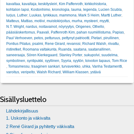
kavaltaa
,
kavaltaja
,
keskitysleiri
,
Kim Paffenroth
,
kirkkohistoria
,
kohtalon lapsi
,
Kostonhimo
,
kronologia
,
lauma
,
legenda
,
Lucien Scubla
,
lurjus
,
Luther
,
Luukas
,
lynkkaus
,
mammona
,
Mark S Heim
,
Martti Luther
,
Matteus
,
Mattias
,
motiivi
,
muistokirjoitus
,
murha
,
mysteeri
,
myytti
,
N.T. Wright
,
nardus
,
noitavainot
,
nöyryytys
,
Origenes
,
Othello
,
pääsiäiskertomus
,
Paavali
,
Paffenroth Kim
,
pahan ruumiillistuma
,
Papias
,
Paul Verhoeven
,
petos
,
petturuus
,
pettynyt patriootti
,
Pietari
,
pirullinen
,
Pontius Pilatus
,
psalmi
,
Rene Girard
,
revanssi
,
Richard Walsh
,
riivattu
,
ristiretket
,
Roomana valtakunta
,
Ruanda
,
saatana
,
saatanallinen
,
saneeraaja
,
Sören Kierkegaard
,
Stanley Porter
,
sukupolvi
,
suudelma
,
symbolinen
,
syntipukki
,
syyllinen
,
Syyria
,
syytön
,
toivoton tapaus
,
Tom Rice
,
Tomasmessu
,
traaginen sankari
,
turvaverkko
,
uhka
,
Vanha Testamentti
,
varoitus
,
veripelto
,
Walsh Richard
,
William Klassen
,
ystävä
Sisällysluettelo
Lähdekirjallisuus
1. Uskonto ja väkivalta
2 René Girard ja pyhitetty väkivalta