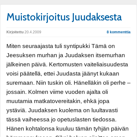
Muistokirjoitus Juudaksesta
Kirjoitettu
20.4.2009
8 kommenttia
Miten seuraajasta tuli syntipukki Tämä on
Jeesuksen murhan ja Juudaksen itsemurhan
jälkeinen päivä. Kertomusten vaiteliaisuudesta
voisi päätellä, ettei Juudasta jäänyt kukaan
suremaan. Niin tuskin oli. Hänelläkin oli perhe –
jossain. Kolmen viime vuoden ajalta oli
muutamia matkatovereitakin, ehkä jopa
ystäviä. Juudaksen kuolema on luultavasti
tässä vaiheessa jo opetuslasten tiedossa.
Hänen kohtalonsa kuuluu tämän tyhjän päivän