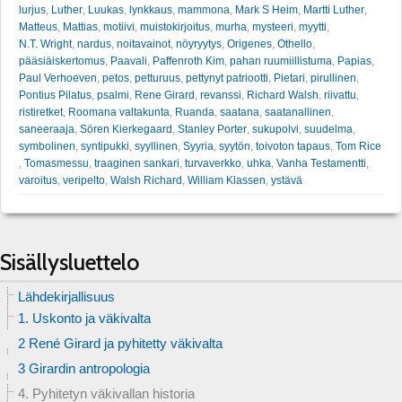
lurjus
,
Luther
,
Luukas
,
lynkkaus
,
mammona
,
Mark S Heim
,
Martti Luther
,
Matteus
,
Mattias
,
motiivi
,
muistokirjoitus
,
murha
,
mysteeri
,
myytti
,
N.T. Wright
,
nardus
,
noitavainot
,
nöyryytys
,
Origenes
,
Othello
,
pääsiäiskertomus
,
Paavali
,
Paffenroth Kim
,
pahan ruumiillistuma
,
Papias
,
Paul Verhoeven
,
petos
,
petturuus
,
pettynyt patriootti
,
Pietari
,
pirullinen
,
Pontius Pilatus
,
psalmi
,
Rene Girard
,
revanssi
,
Richard Walsh
,
riivattu
,
ristiretket
,
Roomana valtakunta
,
Ruanda
,
saatana
,
saatanallinen
,
saneeraaja
,
Sören Kierkegaard
,
Stanley Porter
,
sukupolvi
,
suudelma
,
symbolinen
,
syntipukki
,
syyllinen
,
Syyria
,
syytön
,
toivoton tapaus
,
Tom Rice
,
Tomasmessu
,
traaginen sankari
,
turvaverkko
,
uhka
,
Vanha Testamentti
,
varoitus
,
veripelto
,
Walsh Richard
,
William Klassen
,
ystävä
Sisällysluettelo
Lähdekirjallisuus
1. Uskonto ja väkivalta
2 René Girard ja pyhitetty väkivalta
3 Girardin antropologia
4. Pyhitetyn väkivallan historia