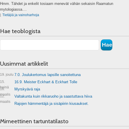
Hmm. Tähdet ja enkelit tosiaam menevät vähän sekaisin Raamatun
mytologiassa....
⌊
Tietäjiä ja vainoharhoja
Hae teoblogista
Uusimmat artikkelit
19. joulu
7.0. Joulukertomus lapsille sanoitettuna
15.
16.9. Meister Eckhart & Eckhart Tolle
heinä
16.
Myrskyävä raja
maalis
12.
Valtakunta kuin rikkaruoho ja saastuttava hiiva
maalis
Rajojen hämmentäjä ja sisäpiirin kiusaukset.
Mimeettinen tartuntatilasto