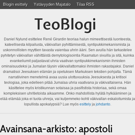
Blogin esittely
Ystävyyden Majatalo
Tilaa RSS
TeoBlogi
Daniel Nylund esittelee René Girardin teoriaa halun mimeettisestä luonteesta,
kateellisesta kilpailusta, väkivallan pyhittämisestä, syntipukkimekanismista ja
uskonnollisten myyttien tavasta vaientaa uhrin ääni. Sen avulla hän tarkastelee
pyhitetyn väkivallan vähittäistä demytologisointia Raamatun sivuilla ja sitä, kuinka
evankeliumit paljastavat uhria vaativan syntipukkimekanismin ihmisten
ominaisuudeksi ja Jumalan täysin väkivallattomaksi ihmisten rakastajaksi. Daniel
dramatisoi Jeesuksen elämän ja opetuksen Markuksen tekstien pohjalta. Tämä
narratiivinen menetelmä avaa uusia ulottuvuuksia Jeesuksesta ja kritisoi
teologiaa, joka edelleen pitää Jumalaa uhria vaativana ja väkivaltaisena. Hän
käsittelee myös kristikunnan sotaisaa ja pasifistista historiaa, sekä omaa
kompleksisen uhritietoista aikaamme. Onko mahdollista hylätä hylkääminen ja
elää elämää joka ei tuota uhreja, vai kuljemmeko kohti väkivallan eskaloitumista ja
lopullista apokalypsiä? Lue myös
esittely
ja
johdanto
.
Avainsana-arkisto:
apostoli