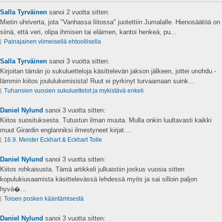
Salla Tyrväinen
sanoi
2 vuotta sitten:
Mietin uhriverta, jota "Vanhassa liitossa" juotettiin Jumalalle. Hienosäätöä on
siinä, että veri, olipa ihmisen tai eläimen, kantoi henkeä, pu...
⌊
Painajainen viimeisellä ehtoollisella
Salla Tyrväinen
sanoi
3 vuotta sitten:
Kirjoitan tämän jo sukuluetteloja käsittelevän jakson jälkeen, jottei unohdu -
lämmin kiitos joululukemisista! Ruut ei pyrkinyt turvaamaan suink...
⌊
Tuhansien vuosien sukuluettelot ja mykistävä enkeli
Daniel Nylund
sanoi
3 vuotta sitten:
Kiitos suosituksesta. Tutustun ilman muuta. Mulla onkin luultavasti kaikki
muut Girardin englanniksi ilmestyneet kirjat....
⌊
16.9. Meister Eckhart & Eckhart Tolle
Daniel Nylund
sanoi
3 vuotta sitten:
Kiitos rohkaisusta. Tämä artikkeli julkaistiin joskus vuosia sitten
kopulukiusaamista käsittelevässä lehdessä myös ja sai silloin paljon
hyvä�...
⌊
Toisen posken kääntämisestä
Daniel Nylund
sanoi
3 vuotta sitten: