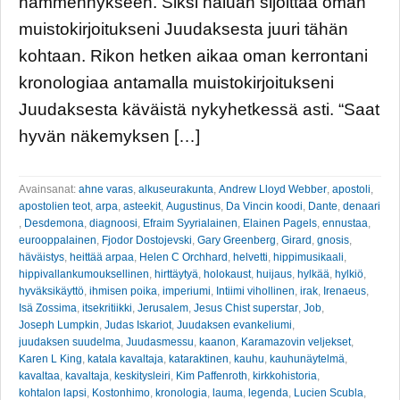
hämmennykseen. Siksi haluan sijoittaa oman
muistokirjoitukseni Juudaksesta juuri tähän
kohtaan. Rikon hetken aikaa oman kerrontani
kronologiaa antamalla muistokirjoitukseni
Juudaksesta käväistä nykyhetkessä asti. “Saat
hyvän näkemyksen […]
Avainsanat:
ahne varas
,
alkuseurakunta
,
Andrew Lloyd Webber
,
apostoli
,
apostolien teot
,
arpa
,
asteekit
,
Augustinus
,
Da Vincin koodi
,
Dante
,
denaari
,
Desdemona
,
diagnoosi
,
Efraim Syyrialainen
,
Elainen Pagels
,
ennustaa
,
eurooppalainen
,
Fjodor Dostojevski
,
Gary Greenberg
,
Girard
,
gnosis
,
häväistys
,
heittää arpaa
,
Helen C Orchhard
,
helvetti
,
hippimusikaali
,
hippivallankumouksellinen
,
hirttäytyä
,
holokaust
,
huijaus
,
hylkää
,
hylkiö
,
hyväksikäyttö
,
ihmisen poika
,
imperiumi
,
Intiimi vihollinen
,
irak
,
Irenaeus
,
Isä Zossima
,
itsekritiikki
,
Jerusalem
,
Jesus Chist superstar
,
Job
,
Joseph Lumpkin
,
Judas Iskariot
,
Juudaksen evankeliumi
,
juudaksen suudelma
,
Juudasmessu
,
kaanon
,
Karamazovin veljekset
,
Karen L King
,
katala kavaltaja
,
kataraktinen
,
kauhu
,
kauhunäytelmä
,
kavaltaa
,
kavaltaja
,
keskitysleiri
,
Kim Paffenroth
,
kirkkohistoria
,
kohtalon lapsi
,
Kostonhimo
,
kronologia
,
lauma
,
legenda
,
Lucien Scubla
,