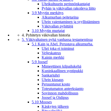
Uhrikultuurin perinnönkantajat
Pyhän ja väkivallan rakoileva liitto
3.9 Myytin merkitys
Alkumurhan peitetarina
Uhrin vaientaminen ja syyllistäminen
Väkivallan pyhittäjä
3.10 Myytin murtajat
4. Pyhitetyn väkivallan historia
5. Väkivaltainen pyhä vanhassa testamentissa
5.1 Kain ja Abel. Perustava alkumurha.
Uhri joka ei toiminut
Veljeskateus
Kainin merkki
5.9 Joosef
Mimeettinen kilpailukehä
Kuninkaallinen syntipukki
Sankariuhri
Uhrin kiusaus
Peruuntunut kosto
Toteutumaton anteeksianto
Sovinnon mahdollisuus
Joosef ja Oidipus
5.10 Mooses
Käskyjen jälkeen
Rituaalinälkä