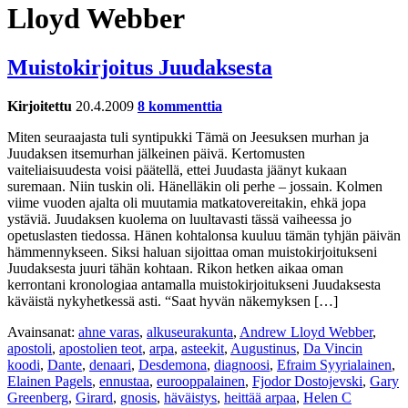
Lloyd Webber
Muistokirjoitus Juudaksesta
Kirjoitettu
20.4.2009
8 kommenttia
Miten seuraajasta tuli syntipukki Tämä on Jeesuksen murhan ja
Juudaksen itsemurhan jälkeinen päivä. Kertomusten
vaiteliaisuudesta voisi päätellä, ettei Juudasta jäänyt kukaan
suremaan. Niin tuskin oli. Hänelläkin oli perhe – jossain. Kolmen
viime vuoden ajalta oli muutamia matkatovereitakin, ehkä jopa
ystäviä. Juudaksen kuolema on luultavasti tässä vaiheessa jo
opetuslasten tiedossa. Hänen kohtalonsa kuuluu tämän tyhjän päivän
hämmennykseen. Siksi haluan sijoittaa oman muistokirjoitukseni
Juudaksesta juuri tähän kohtaan. Rikon hetken aikaa oman
kerrontani kronologiaa antamalla muistokirjoitukseni Juudaksesta
käväistä nykyhetkessä asti. “Saat hyvän näkemyksen […]
Avainsanat:
ahne varas
,
alkuseurakunta
,
Andrew Lloyd Webber
,
apostoli
,
apostolien teot
,
arpa
,
asteekit
,
Augustinus
,
Da Vincin
koodi
,
Dante
,
denaari
,
Desdemona
,
diagnoosi
,
Efraim Syyrialainen
,
Elainen Pagels
,
ennustaa
,
eurooppalainen
,
Fjodor Dostojevski
,
Gary
Greenberg
,
Girard
,
gnosis
,
häväistys
,
heittää arpaa
,
Helen C