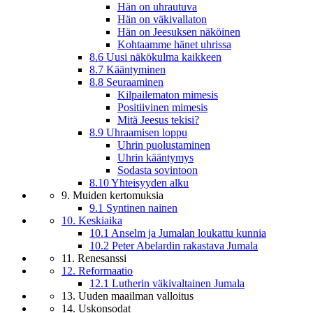
Hän on uhrautuva
Hän on väkivallaton
Hän on Jeesuksen näköinen
Kohtaamme hänet uhrissa
8.6 Uusi näkökulma kaikkeen
8.7 Kääntyminen
8.8 Seuraaminen
Kilpailematon mimesis
Positiivinen mimesis
Mitä Jeesus tekisi?
8.9 Uhraamisen loppu
Uhrin puolustaminen
Uhrin kääntymys
Sodasta sovintoon
8.10 Yhteisyyden alku
9. Muiden kertomuksia
9.1 Syntinen nainen
10. Keskiaika
10.1 Anselm ja Jumalan loukattu kunnia
10.2 Peter Abelardin rakastava Jumala
11. Renesanssi
12. Reformaatio
12.1 Lutherin väkivaltainen Jumala
13. Uuden maailman valloitus
14. Uskonsodat