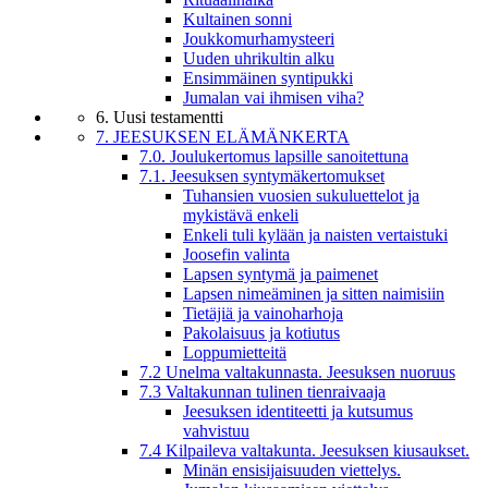
Kultainen sonni
Joukkomurhamysteeri
Uuden uhrikultin alku
Ensimmäinen syntipukki
Jumalan vai ihmisen viha?
6. Uusi testamentti
7. JEESUKSEN ELÄMÄNKERTA
7.0. Joulukertomus lapsille sanoitettuna
7.1. Jeesuksen syntymäkertomukset
Tuhansien vuosien sukuluettelot ja
mykistävä enkeli
Enkeli tuli kylään ja naisten vertaistuki
Joosefin valinta
Lapsen syntymä ja paimenet
Lapsen nimeäminen ja sitten naimisiin
Tietäjiä ja vainoharhoja
Pakolaisuus ja kotiutus
Loppumietteitä
7.2 Unelma valtakunnasta. Jeesuksen nuoruus
7.3 Valtakunnan tulinen tienraivaaja
Jeesuksen identiteetti ja kutsumus
vahvistuu
7.4 Kilpaileva valtakunta. Jeesuksen kiusaukset.
Minän ensisijaisuuden viettelys.