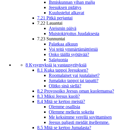
Ihmiskunnan vihan malja
Jeesuksen pidätys
Kuulustelut alkavat
7.21 Pitkä perjantai
7.22 Lauantai
Ateismin päivä
Muistokirjoitus Juudaksesta
7.23 Sunnuntai
Palatkaa alkuun
Voi teitä ymmärtämättömiä
Onko täällä syötävää?
Salajuonia
8 Kysymyksiä ja vastausyrityksiä
8.1 Kuka tappoi Jeesuksen?
Roomalaiset vai juutalaiset?
Jumalako tappoi tai tapatti?
Olitko sinä siellä?
8.2 Provosoiko Jeesus oman kuolemansa?
8.3 Miksi Jeesus kuoli?
8.4 Mitä se kertoo meistä?
Olemme osallisia
Olemme melkein sokeita
Me keksimme verellä sovittamisen
Jeesus paljasti meidät itsellemme.
8.5 Mitä se kertoo Jumalasta?