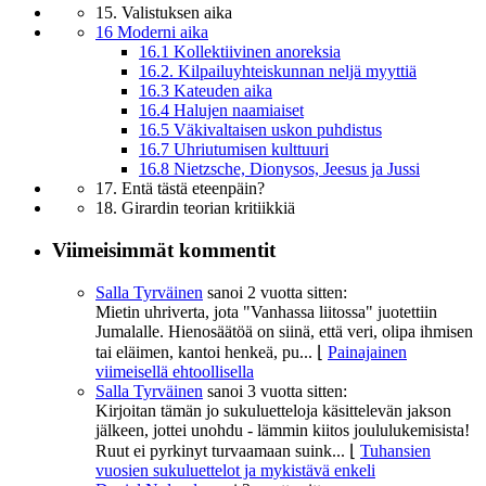
15. Valistuksen aika
16 Moderni aika
16.1 Kollektiivinen anoreksia
16.2. Kilpailuyhteiskunnan neljä myyttiä
16.3 Kateuden aika
16.4 Halujen naamiaiset
16.5 Väkivaltaisen uskon puhdistus
16.7 Uhriutumisen kulttuuri
16.8 Nietzsche, Dionysos, Jeesus ja Jussi
17. Entä tästä eteenpäin?
18. Girardin teorian kritiikkiä
Viimeisimmät kommentit
Salla Tyrväinen
sanoi
2 vuotta sitten:
Mietin uhriverta, jota "Vanhassa liitossa" juotettiin
Jumalalle. Hienosäätöä on siinä, että veri, olipa ihmisen
tai eläimen, kantoi henkeä, pu...
⌊
Painajainen
viimeisellä ehtoollisella
Salla Tyrväinen
sanoi
3 vuotta sitten:
Kirjoitan tämän jo sukuluetteloja käsittelevän jakson
jälkeen, jottei unohdu - lämmin kiitos joululukemisista!
Ruut ei pyrkinyt turvaamaan suink...
⌊
Tuhansien
vuosien sukuluettelot ja mykistävä enkeli