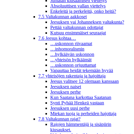
Jumalan kiusaamisen viettelys
Absoluuttisen vallan viettelys
Enkeleitä ja perkeleitä, onko heitä?
7.5 Valtakunnan aakkoset
Jeesuksen vai Johanneksen valtakunta?
Pettää valtakunnan odottajat
Kutsuu ensimmäiset seuraajat
7.6 Jeesus kohtaa…
…uskonnon riivaamat
…inhomoralismin
…hylkäävän uskonnon
…yhteisön hylkäämät
…uskonnon orjuuttamat
Vapauttaa heidät tekemään hyvää
7.7 yhteisöjen rakentaja ja hajoittaja
Jeesus valitsee 12 olemaan kanssaan
Jeesuksen naiset
Jeesuksen perhe
Kun Saatana karkottaa Saatanan
Synti Pyhää Henkeä vastaan
Jeesuksen uusi perhe
Miekan tuoja ja perheiden hajottaja
7.8 Valtakunnan rajat?
Rajojen hämmentäjä ja sisäpiirin
kiusaukset.