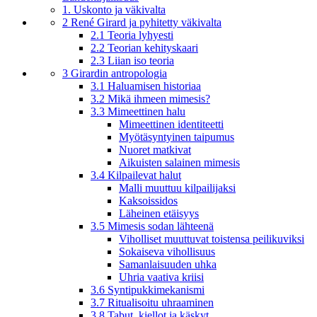
1. Uskonto ja väkivalta
2 René Girard ja pyhitetty väkivalta
2.1 Teoria lyhyesti
2.2 Teorian kehityskaari
2.3 Liian iso teoria
3 Girardin antropologia
3.1 Haluamisen historiaa
3.2 Mikä ihmeen mimesis?
3.3 Mimeettinen halu
Mimeettinen identiteetti
Myötäsyntyinen taipumus
Nuoret matkivat
Aikuisten salainen mimesis
3.4 Kilpailevat halut
Malli muuttuu kilpailijaksi
Kaksoissidos
Läheinen etäisyys
3.5 Mimesis sodan lähteenä
Viholliset muuttuvat toistensa peilikuviksi
Sokaiseva vihollisuus
Samanlaisuuden uhka
Uhria vaativa kriisi
3.6 Syntipukkimekanismi
3.7 Ritualisoitu uhraaminen
3.8 Tabut, kiellot ja käskyt