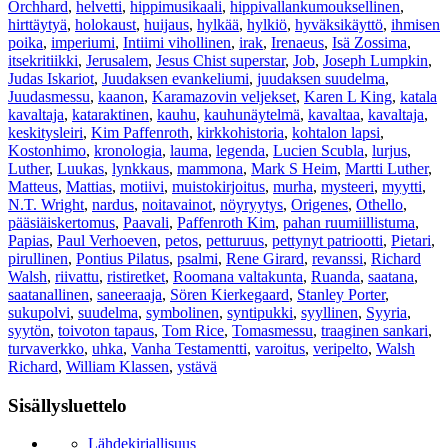
Orchhard
,
helvetti
,
hippimusikaali
,
hippivallankumouksellinen
,
hirttäytyä
,
holokaust
,
huijaus
,
hylkää
,
hylkiö
,
hyväksikäyttö
,
ihmisen
poika
,
imperiumi
,
Intiimi vihollinen
,
irak
,
Irenaeus
,
Isä Zossima
,
itsekritiikki
,
Jerusalem
,
Jesus Chist superstar
,
Job
,
Joseph Lumpkin
,
Judas Iskariot
,
Juudaksen evankeliumi
,
juudaksen suudelma
,
Juudasmessu
,
kaanon
,
Karamazovin veljekset
,
Karen L King
,
katala
kavaltaja
,
kataraktinen
,
kauhu
,
kauhunäytelmä
,
kavaltaa
,
kavaltaja
,
keskitysleiri
,
Kim Paffenroth
,
kirkkohistoria
,
kohtalon lapsi
,
Kostonhimo
,
kronologia
,
lauma
,
legenda
,
Lucien Scubla
,
lurjus
,
Luther
,
Luukas
,
lynkkaus
,
mammona
,
Mark S Heim
,
Martti Luther
,
Matteus
,
Mattias
,
motiivi
,
muistokirjoitus
,
murha
,
mysteeri
,
myytti
,
N.T. Wright
,
nardus
,
noitavainot
,
nöyryytys
,
Origenes
,
Othello
,
pääsiäiskertomus
,
Paavali
,
Paffenroth Kim
,
pahan ruumiillistuma
,
Papias
,
Paul Verhoeven
,
petos
,
petturuus
,
pettynyt patriootti
,
Pietari
,
pirullinen
,
Pontius Pilatus
,
psalmi
,
Rene Girard
,
revanssi
,
Richard
Walsh
,
riivattu
,
ristiretket
,
Roomana valtakunta
,
Ruanda
,
saatana
,
saatanallinen
,
saneeraaja
,
Sören Kierkegaard
,
Stanley Porter
,
sukupolvi
,
suudelma
,
symbolinen
,
syntipukki
,
syyllinen
,
Syyria
,
syytön
,
toivoton tapaus
,
Tom Rice
,
Tomasmessu
,
traaginen sankari
,
turvaverkko
,
uhka
,
Vanha Testamentti
,
varoitus
,
veripelto
,
Walsh
Richard
,
William Klassen
,
ystävä
Sisällysluettelo
Lähdekirjallisuus