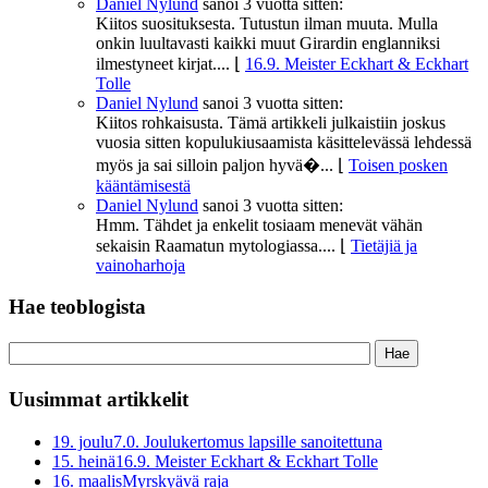
Daniel Nylund
sanoi
3 vuotta sitten:
Kiitos suosituksesta. Tutustun ilman muuta. Mulla
onkin luultavasti kaikki muut Girardin englanniksi
ilmestyneet kirjat....
⌊
16.9. Meister Eckhart & Eckhart
Tolle
Daniel Nylund
sanoi
3 vuotta sitten:
Kiitos rohkaisusta. Tämä artikkeli julkaistiin joskus
vuosia sitten kopulukiusaamista käsittelevässä lehdessä
myös ja sai silloin paljon hyvä�...
⌊
Toisen posken
kääntämisestä
Daniel Nylund
sanoi
3 vuotta sitten:
Hmm. Tähdet ja enkelit tosiaam menevät vähän
sekaisin Raamatun mytologiassa....
⌊
Tietäjiä ja
vainoharhoja
Hae teoblogista
Uusimmat artikkelit
19. joulu
7.0. Joulukertomus lapsille sanoitettuna
15. heinä
16.9. Meister Eckhart & Eckhart Tolle
16. maalis
Myrskyävä raja