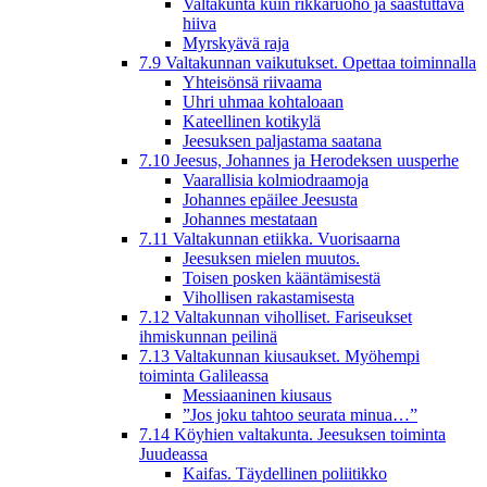
Valtakunta kuin rikkaruoho ja saastuttava
hiiva
Myrskyävä raja
7.9 Valtakunnan vaikutukset. Opettaa toiminnalla
Yhteisönsä riivaama
Uhri uhmaa kohtaloaan
Kateellinen kotikylä
Jeesuksen paljastama saatana
7.10 Jeesus, Johannes ja Herodeksen uusperhe
Vaarallisia kolmiodraamoja
Johannes epäilee Jeesusta
Johannes mestataan
7.11 Valtakunnan etiikka. Vuorisaarna
Jeesuksen mielen muutos.
Toisen posken kääntämisestä
Vihollisen rakastamisesta
7.12 Valtakunnan viholliset. Fariseukset
ihmiskunnan peilinä
7.13 Valtakunnan kiusaukset. Myöhempi
toiminta Galileassa
Messiaaninen kiusaus
”Jos joku tahtoo seurata minua…”
7.14 Köyhien valtakunta. Jeesuksen toiminta
Juudeassa
Kaifas. Täydellinen poliitikko