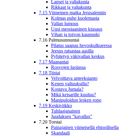
Lapset ja valtakunta
Rikkaat ja valtakunta
7.15 Viimeinen matka Jerusalemiin
Kolmas puhe kuolemasta
Vallan lumous
Uusi messiaaninen kiusaus
Vihan ja toivon kaupunki
7.16 Palmusunnuntai
Pilatus saapuu hevoskulkueessa
Jeesus ratsastaa aasilla
Pyhitetyn väkivallan keskus
7.17 Maanantai
Rosvojen luolassa
7.18 Tiistai
Velvoittava anteeksianto
Kenen valtuuksilla?
Kostava Jumala?
Mikä keisarille kuuluu?
Manipuloidun lesken ropo
7.19 Keskiviikko
Tuhlaajanainen
Juudaksen ”kavallus”
7.20 Torstai
Painajainen viimeisellä ehtoollisella
Skandaali