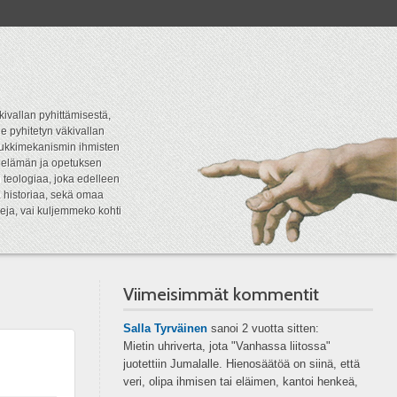
kivallan pyhittämisestä,
e pyhitetyn väkivallan
tipukkimekanismin ihmisten
n elämän ja opetuksen
 teologiaa, joka edelleen
a historiaa, sekä omaa
eja, vai kuljemmeko kohti
Viimeisimmät kommentit
Salla Tyrväinen
sanoi
2 vuotta sitten:
Mietin uhriverta, jota "Vanhassa liitossa"
juotettiin Jumalalle. Hienosäätöä on siinä, että
veri, olipa ihmisen tai eläimen, kantoi henkeä,