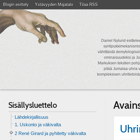
Blogin esittely
Ystävyyden Majatalo
Tilaa RSS
Daniel Nylund esittelee
syntipukkimekanismist
vähittäistä demytologisoi
ominaisuudeksi ja Ju
Markuksen tekstien pohja
pitää Jumalaa uhria v
kompleksisen uhritietois
Avain
Sisällysluettelo
Lähdekirjallisuus
1. Uskonto ja väkivalta
Uhri
2 René Girard ja pyhitetty väkivalta