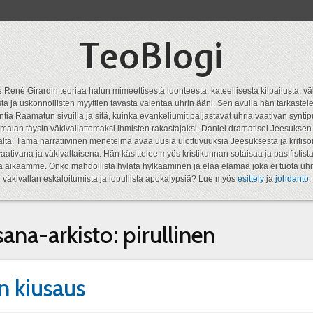
TeoBlogi
 René Girardin teoriaa halun mimeettisestä luonteesta, kateellisesta kilpailusta, vä
a ja uskonnollisten myyttien tavasta vaientaa uhrin ääni. Sen avulla hän tarkastele
ntia Raamatun sivuilla ja sitä, kuinka evankeliumit paljastavat uhria vaativan syn
malan täysin väkivallattomaksi ihmisten rakastajaksi. Daniel dramatisoi Jeesukse
lta. Tämä narratiivinen menetelmä avaa uusia ulottuvuuksia Jeesuksesta ja kritisoi
aativana ja väkivaltaisena. Hän käsittelee myös kristikunnan sotaisaa ja pasifistist
ta aikaamme. Onko mahdollista hylätä hylkääminen ja elää elämää joka ei tuota uhr
väkivallan eskaloitumista ja lopullista apokalypsiä? Lue myös
esittely
ja
johdanto
.
sana-arkisto:
pirullinen
n kiusaus