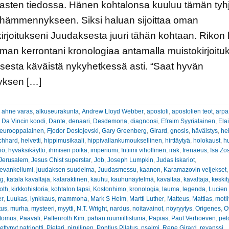
asten tiedossa. Hänen kohtalonsa kuuluu tämän tyh
 hämmennykseen. Siksi haluan sijoittaa oman
irjoitukseni Juudaksesta juuri tähän kohtaan. Rikon
man kerrontani kronologiaa antamalla muistokirjoitu
esta käväistä nykyhetkessä asti. “Saat hyvän
ksen […]
:
ahne varas
,
alkuseurakunta
,
Andrew Lloyd Webber
,
apostoli
,
apostolien teot
,
arpa
,
Da Vincin koodi
,
Dante
,
denaari
,
Desdemona
,
diagnoosi
,
Efraim Syyrialainen
,
Ela
eurooppalainen
,
Fjodor Dostojevski
,
Gary Greenberg
,
Girard
,
gnosis
,
häväistys
,
he
chhard
,
helvetti
,
hippimusikaali
,
hippivallankumouksellinen
,
hirttäytyä
,
holokaust
,
h
iö
,
hyväksikäyttö
,
ihmisen poika
,
imperiumi
,
Intiimi vihollinen
,
irak
,
Irenaeus
,
Isä Zo
Jerusalem
,
Jesus Chist superstar
,
Job
,
Joseph Lumpkin
,
Judas Iskariot
,
evankeliumi
,
juudaksen suudelma
,
Juudasmessu
,
kaanon
,
Karamazovin veljekset
,
ng
,
katala kavaltaja
,
kataraktinen
,
kauhu
,
kauhunäytelmä
,
kavaltaa
,
kavaltaja
,
keskity
oth
,
kirkkohistoria
,
kohtalon lapsi
,
Kostonhimo
,
kronologia
,
lauma
,
legenda
,
Lucien
er
,
Luukas
,
lynkkaus
,
mammona
,
Mark S Heim
,
Martti Luther
,
Matteus
,
Mattias
,
motii
tus
,
murha
,
mysteeri
,
myytti
,
N.T. Wright
,
nardus
,
noitavainot
,
nöyryytys
,
Origenes
,
O
rtomus
,
Paavali
,
Paffenroth Kim
,
pahan ruumiillistuma
,
Papias
,
Paul Verhoeven
,
pet
ettynyt patriootti
,
Pietari
,
pirullinen
,
Pontius Pilatus
,
psalmi
,
Rene Girard
,
revanssi
,