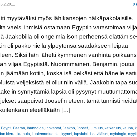
6.2.2011
0 
riitti myytäväksi myös lähikansojen nälkäpakolaisille.
lta vaelsi ihmisiä ostamaan Egyptin varastoimaa vilja
ä Jaakobilla oli ongelmia ison perheensä elättämise
n oli pakko niellä ylpeytensä saadakseen leipää
leen. Siksi hän lähetti kymmenen vanhinta poikaan
n viljaa Egyptistä. Nuorimmainen, Benjamin, joutui
in jäämään kotiin, koska isä pelkäsi että hänelle satt
Muista veljeksistä ei ollut niin väliä. Jaakobin tapa su
akelin synnyttämiä lapsia oli pysynyt muuttumattom
jekset saapuivat Joosefin eteen, tämä tunnisti heidät
kuitenkaan eleelläkään […]
:
Egypti
,
Faarao
,
ihannoida
,
ihokarvat
,
Jaakob
,
Joosef
,
julmuus
,
katkeruus
,
kauna
,
k
ton kierre
,
krapula
,
kuolemantuomio
,
kyynel
,
lapsiuhri
,
Leeviläiset
,
mytologia
,
myytt