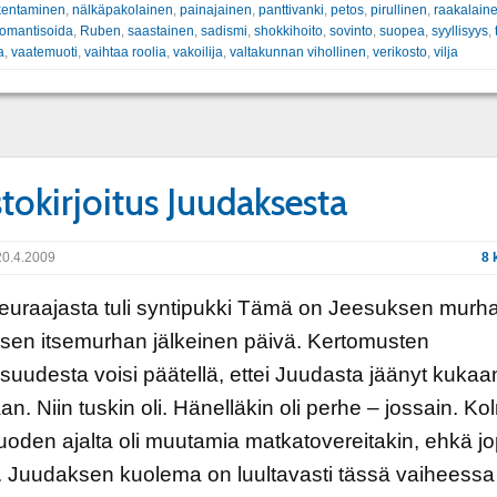
akentaminen
,
nälkäpakolainen
,
painajainen
,
panttivanki
,
petos
,
pirullinen
,
raakalain
romantisoida
,
Ruben
,
saastainen
,
sadismi
,
shokkihoito
,
sovinto
,
suopea
,
syyllisyys
,
a
,
vaatemuoti
,
vaihtaa roolia
,
vakoilija
,
valtakunnan vihollinen
,
verikosto
,
vilja
tokirjoitus Juudaksesta
0.4.2009
8 
euraajasta tuli syntipukki Tämä on Jeesuksen murha
sen itsemurhan jälkeinen päivä. Kertomusten
aisuudesta voisi päätellä, ettei Juudasta jäänyt kukaa
n. Niin tuskin oli. Hänelläkin oli perhe – jossain. K
uoden ajalta oli muutamia matkatovereitakin, ehkä j
. Juudaksen kuolema on luultavasti tässä vaiheessa