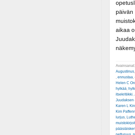
opetusl
päivän
muistok
aikaa o
Juudaks
näkemy
Avainsanat
Augustinus
,
ennustaa
,
Helen C Or
hylkää
,
hylk
itsekritiikki
,
Juudaksen 
Karen L Ki
Kim Paffenr
lurjus
,
Luth
muistokirjoi
pääsiäiske
petturuus
,
p