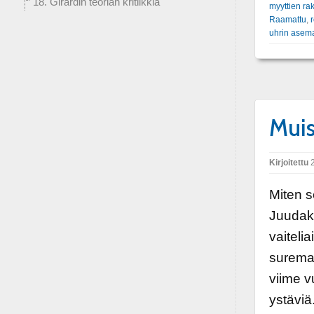
18. Girardin teorian kritiikkiä
myyttien r
Raamattu
,
uhrin asem
Muis
Kirjoitettu
2
Miten s
Juudak
vaiteli
suremaa
viime v
ystäviä