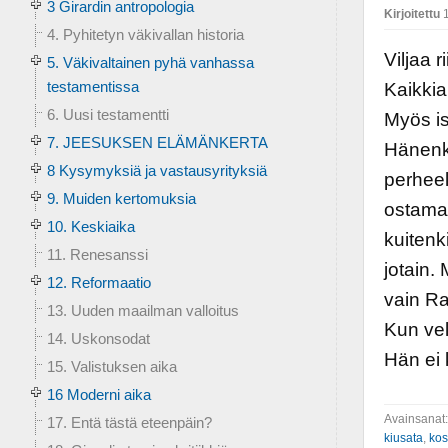
3 Girardin antropologia
Kirjoitettu
1
4. Pyhitetyn väkivallan historia
Viljaa 
5. Väkivaltainen pyhä vanhassa
testamentissa
Kaikkia
6. Uusi testamentti
Myös is
7. JEESUKSEN ELÄMÄNKERTA
Hänenki
8 Kysymyksiä ja vastausyrityksiä
perheel
9. Muiden kertomuksia
ostamaa
10. Keskiaika
kuitenk
11. Renesanssi
jotain. 
12. Reformaatio
vain Ra
13. Uuden maailman valloitus
Kun vel
14. Uskonsodat
Hän ei 
15. Valistuksen aika
16 Moderni aika
Avainsanat
17. Entä tästä eteenpäin?
kiusata
,
kos