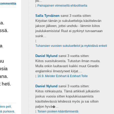
pu...
kommenttia
⌊
Painajainen viimeisellä ehtoollisella
Salla Tyrväinen
sanoi
3 vuotta sitten:
Kirjoitan tämän jo sukuluetteloja käsittelevän
a.
jakson jälkeen, jottei unohdu - lämmin kiitos
ssä.
joululukemisista! Ruut ei pyrkinyt turvaamaan
suink...
⌊
sa
Tuhansien vuosien sukuluettelot ja mykistävä enkeli
Daniel Nylund
sanoi
3 vuotta sitten:
uu
Kiitos suosituksesta. Tutustun ilman muuta.
Mulla onkin luultavasti kaikki muut Girardin
osia
englanniksi ilmestyneet kirjat....
ana.
⌊
16.9. Meister Eckhart & Eckhart Tolle
 heti.
Daniel Nylund
sanoi
3 vuotta sitten:
Kiitos rohkaisusta. Tämä artikkeli julkaistiin
joskus vuosia sitten kopulukiusaamista
käsittelevässä lehdessä myös ja sai silloin
paljon hyvä�...
iero peli
,
iä purkava
,
⌊
Toisen posken kääntämisestä