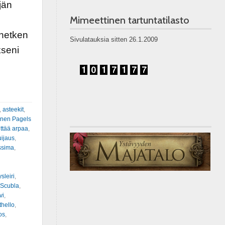
jän
Mimeettinen tartuntatilasto
 hetken
Sivulatauksia sitten 26.1.2009
kseni
,
asteekit
,
inen Pagels
ittää arpaa
,
uijaus
,
ssima
,
sleiri
,
 Scubla
,
vi
,
thello
,
os
,