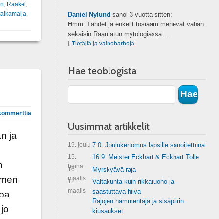
en
,
Raakel
,
taikamalja
,
Daniel Nylund
sanoi
3 vuotta sitten:
Hmm. Tähdet ja enkelit tosiaam menevät vähän
sekaisin Raamatun mytologiassa....
⌊
Tietäjiä ja vainoharhoja
Hae teoblogista
kommenttia
Uusimmat artikkelit
n ja
19. joulu
7.0. Joulukertomus lapsille sanoitettuna
15.
16.9. Meister Eckhart & Eckhart Tolle
n
heinä
16.
Myrskyävä raja
olmen
maalis
12.
Valtakunta kuin rikkaruoho ja
maalis
saastuttava hiiva
opa
Rajojen hämmentäjä ja sisäpiirin
 jo
kiusaukset.