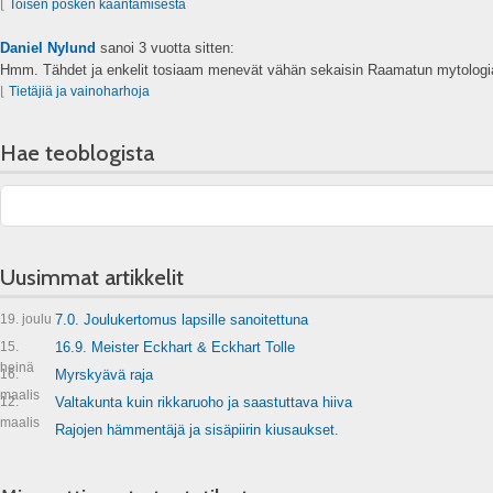
⌊
Toisen posken kääntämisestä
Daniel Nylund
sanoi
3 vuotta sitten:
Hmm. Tähdet ja enkelit tosiaam menevät vähän sekaisin Raamatun mytologia
⌊
Tietäjiä ja vainoharhoja
Hae teoblogista
Uusimmat artikkelit
19. joulu
7.0. Joulukertomus lapsille sanoitettuna
15.
16.9. Meister Eckhart & Eckhart Tolle
heinä
16.
Myrskyävä raja
maalis
12.
Valtakunta kuin rikkaruoho ja saastuttava hiiva
maalis
Rajojen hämmentäjä ja sisäpiirin kiusaukset.