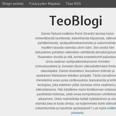
Blogin esittely
Ystävyyden Majatalo
Tilaa RSS
TeoBlogi
Daniel Nylund esittelee René Girardin teoriaa halun
mimeettisestä luonteesta, kateellisesta kilpailusta, väkiva
pyhittämisestä, syntipukkimekanismista ja uskonnollist
myyttien tavasta vaientaa uhrin ääni. Sen avulla hän
tarkastelee pyhitetyn väkivallan vähittäistä demytologisoin
Raamatun sivuilla ja sitä, kuinka evankeliumit paljastav
uhria vaativan syntipukkimekanismin ihmisten
ominaisuudeksi ja Jumalan täysin väkivallattomaksi ihmis
rakastajaksi. Daniel dramatisoi Jeesuksen elämän ja
opetuksen Markuksen tekstien pohjalta. Tämä narratiivi
menetelmä avaa uusia ulottuvuuksia Jeesuksesta ja kriti
teologiaa, joka edelleen pitää Jumalaa uhria vaativana 
väkivaltaisena. Hän käsittelee myös kristikunnan sotaisaa
pasifistista historiaa, sekä omaa kompleksisen uhritietois
aikaamme. Onko mahdollista hylätä hylkääminen ja elä
elämää joka ei tuota uhreja, vai kuljemmeko kohti väkival
eskaloitumista ja lopullista apokalypsiä? Lue myös
esittel
johdanto
.