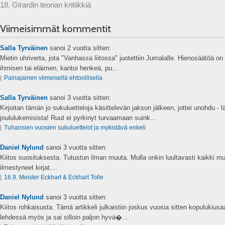
18. Girardin teorian kritiikkiä
Viimeisimmät kommentit
Salla Tyrväinen
sanoi
2 vuotta sitten:
Mietin uhriverta, jota "Vanhassa liitossa" juotettiin Jumalalle. Hienosäätöä on s
ihmisen tai eläimen, kantoi henkeä, pu...
⌊
Painajainen viimeisellä ehtoollisella
Salla Tyrväinen
sanoi
3 vuotta sitten:
Kirjoitan tämän jo sukuluetteloja käsittelevän jakson jälkeen, jottei unohdu - 
joululukemisista! Ruut ei pyrkinyt turvaamaan suink...
⌊
Tuhansien vuosien sukuluettelot ja mykistävä enkeli
Daniel Nylund
sanoi
3 vuotta sitten:
Kiitos suosituksesta. Tutustun ilman muuta. Mulla onkin luultavasti kaikki mu
ilmestyneet kirjat....
⌊
16.9. Meister Eckhart & Eckhart Tolle
Daniel Nylund
sanoi
3 vuotta sitten:
Kiitos rohkaisusta. Tämä artikkeli julkaistiin joskus vuosia sitten kopulukius
lehdessä myös ja sai silloin paljon hyvä�...