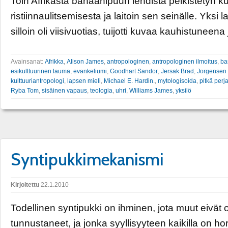
Toin Afrikasta banaanipuun lehdistä pelkistetyn k
ristiinnaulitsemisesta ja laitoin sen seinälle. Yksi l
silloin oli viisivuotias, tuijotti kuvaa kauhistuneena
Avainsanat:
Afrikka
,
Alison James
,
antropologinen
,
antropologinen ilmoitus
,
ba
esikulttuurinen lauma
,
evankeliumi
,
Goodhart Sandor
,
Jersak Brad
,
Jorgensen
kulttuuriantropologi
,
lapsen mieli
,
Michael E. Hardin.
,
mytologisoida
,
pitkä perj
Ryba Tom
,
sisäinen vapaus
,
teologia
,
uhri
,
Williams James
,
yksilö
Syntipukkimekanismi
Kirjoitettu
22.1.2010
Todellinen syntipukki on ihminen, jota muut eivät o
tunnustaneet, ja jonka syyllisyyteen kaikilla on h