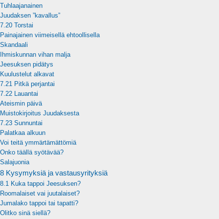
Tuhlaajanainen
Juudaksen ”kavallus”
7.20 Torstai
Painajainen viimeisellä ehtoollisella
Skandaali
Ihmiskunnan vihan malja
Jeesuksen pidätys
Kuulustelut alkavat
7.21 Pitkä perjantai
7.22 Lauantai
Ateismin päivä
Muistokirjoitus Juudaksesta
7.23 Sunnuntai
Palatkaa alkuun
Voi teitä ymmärtämättömiä
Onko täällä syötävää?
Salajuonia
8 Kysymyksiä ja vastausyrityksiä
8.1 Kuka tappoi Jeesuksen?
Roomalaiset vai juutalaiset?
Jumalako tappoi tai tapatti?
Olitko sinä siellä?