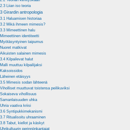
2.3 Liian iso teoria
3 Girardin antropologia
3.1 Haluamisen historiaa
3.2 Mikä ihmeen mimesis?
3.3 Mimeettinen halu
Mimeettinen identiteetti
Myötäsyntyinen taipumus
Nuoret matkivat
Aikuisten salainen mimesis
3.4 Kilpailevat halut
Malli muuttuu kilpailijaksi
Kaksoissidos
Läheinen etäisyys
3.5 Mimesis sodan lähteenä
Viholliset muuttuvat toistensa peilikuviksi
Sokaiseva vihollisuus
Samanlaisuuden uhka
Uhria vaativa kriisi
3.6 Syntipukkimekanismi
3.7 Ritualisoitu uhraaminen
3.8 Tabut, kiellot ja käskyt
Uhrikultuurin perinnönkantajat