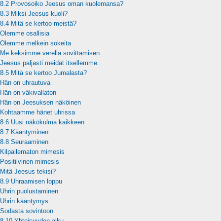
8.2 Provosoiko Jeesus oman kuolemansa?
8.3 Miksi Jeesus kuoli?
8.4 Mitä se kertoo meistä?
Olemme osallisia
Olemme melkein sokeita
Me keksimme verellä sovittamisen
Jeesus paljasti meidät itsellemme.
8.5 Mitä se kertoo Jumalasta?
Hän on uhrautuva
Hän on väkivallaton
Hän on Jeesuksen näköinen
Kohtaamme hänet uhrissa
8.6 Uusi näkökulma kaikkeen
8.7 Kääntyminen
8.8 Seuraaminen
Kilpailematon mimesis
Positiivinen mimesis
Mitä Jeesus tekisi?
8.9 Uhraamisen loppu
Uhrin puolustaminen
Uhrin kääntymys
Sodasta sovintoon
8.10 Yhteisyyden alku