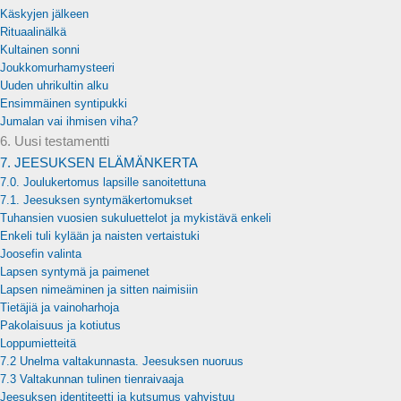
Käskyjen jälkeen
Rituaalinälkä
Kultainen sonni
Joukkomurhamysteeri
Uuden uhrikultin alku
Ensimmäinen syntipukki
Jumalan vai ihmisen viha?
6. Uusi testamentti
7. JEESUKSEN ELÄMÄNKERTA
7.0. Joulukertomus lapsille sanoitettuna
7.1. Jeesuksen syntymäkertomukset
Tuhansien vuosien sukuluettelot ja mykistävä enkeli
Enkeli tuli kylään ja naisten vertaistuki
Joosefin valinta
Lapsen syntymä ja paimenet
Lapsen nimeäminen ja sitten naimisiin
Tietäjiä ja vainoharhoja
Pakolaisuus ja kotiutus
Loppumietteitä
7.2 Unelma valtakunnasta. Jeesuksen nuoruus
7.3 Valtakunnan tulinen tienraivaaja
Jeesuksen identiteetti ja kutsumus vahvistuu