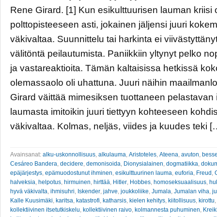
Rene Girard. [1] Kun esikulttuurisen lauman kriisi 
polttopisteeseen asti, jokainen jäljensi juuri kok
väkivaltaa. Suunnittelu tai harkinta ei viivästyttäny
välitöntä peilautumista. Paniikkiin yltynyt pelko nop
ja vastareaktioita. Tämän kaltaisissa hetkissä ko
olemassaolo oli uhattuna. Juuri näihin maailmanlo
Girard väittää mimesiksen tuottaneen pelastavan
laumasta imitoikin juuri tiettyyn kohteeseen kohdi
väkivaltaa. Kolmas, neljäs, viides ja kuudes teki [
Avainsanat:
alku-uskonnollisuus
,
alkulauma
,
Aristoteles
,
Ateena
,
avuton
,
besse
Cesáreo Bandera
,
decidere
,
demonisoida
,
Dionysialainen
,
dogmatiikka
,
dokum
epäjärjestys
,
epämuodostunut ihminen
,
esikulttuurinen lauma
,
euforia
,
Freud
,
G
halveksia
,
helpotus
,
hirmuinen
,
hirttää
,
Hitler
,
Hobbes
,
homoseksuaalisuus
,
hu
hyvä väkivalta
,
ihmisuhri
,
Iskender
,
jahve
,
joukkoliike
,
Jumala
,
Jumalan viha
,
j
Kalle Kuusimäki
,
karitsa
,
katastrofi
,
katharsis
,
kielen kehitys
,
kiitollisuus
,
kirottu
kollektiivinen itsetutkiskelu
,
kollektiivinen raivo
,
kolmannesta puhuminen
,
Krei