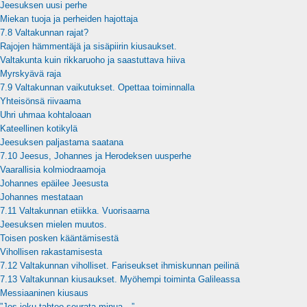
Jeesuksen uusi perhe
Miekan tuoja ja perheiden hajottaja
7.8 Valtakunnan rajat?
Rajojen hämmentäjä ja sisäpiirin kiusaukset.
Valtakunta kuin rikkaruoho ja saastuttava hiiva
Myrskyävä raja
7.9 Valtakunnan vaikutukset. Opettaa toiminnalla
Yhteisönsä riivaama
Uhri uhmaa kohtaloaan
Kateellinen kotikylä
Jeesuksen paljastama saatana
7.10 Jeesus, Johannes ja Herodeksen uusperhe
Vaarallisia kolmiodraamoja
Johannes epäilee Jeesusta
Johannes mestataan
7.11 Valtakunnan etiikka. Vuorisaarna
Jeesuksen mielen muutos.
Toisen posken kääntämisestä
Vihollisen rakastamisesta
7.12 Valtakunnan viholliset. Fariseukset ihmiskunnan peilinä
7.13 Valtakunnan kiusaukset. Myöhempi toiminta Galileassa
Messiaaninen kiusaus
”Jos joku tahtoo seurata minua…”