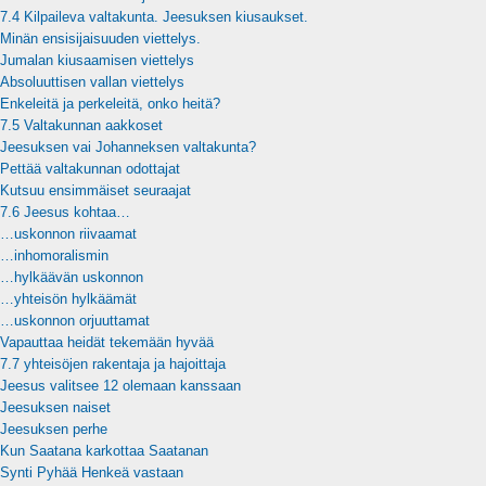
7.4 Kilpaileva valtakunta. Jeesuksen kiusaukset.
Minän ensisijaisuuden viettelys.
Jumalan kiusaamisen viettelys
Absoluuttisen vallan viettelys
Enkeleitä ja perkeleitä, onko heitä?
7.5 Valtakunnan aakkoset
Jeesuksen vai Johanneksen valtakunta?
Pettää valtakunnan odottajat
Kutsuu ensimmäiset seuraajat
7.6 Jeesus kohtaa…
…uskonnon riivaamat
…inhomoralismin
…hylkäävän uskonnon
…yhteisön hylkäämät
…uskonnon orjuuttamat
Vapauttaa heidät tekemään hyvää
7.7 yhteisöjen rakentaja ja hajoittaja
Jeesus valitsee 12 olemaan kanssaan
Jeesuksen naiset
Jeesuksen perhe
Kun Saatana karkottaa Saatanan
Synti Pyhää Henkeä vastaan