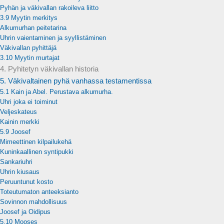
Pyhän ja väkivallan rakoileva liitto
3.9 Myytin merkitys
Alkumurhan peitetarina
Uhrin vaientaminen ja syyllistäminen
Väkivallan pyhittäjä
3.10 Myytin murtajat
4. Pyhitetyn väkivallan historia
5. Väkivaltainen pyhä vanhassa testamentissa
5.1 Kain ja Abel. Perustava alkumurha.
Uhri joka ei toiminut
Veljeskateus
Kainin merkki
5.9 Joosef
Mimeettinen kilpailukehä
Kuninkaallinen syntipukki
Sankariuhri
Uhrin kiusaus
Peruuntunut kosto
Toteutumaton anteeksianto
Sovinnon mahdollisuus
Joosef ja Oidipus
5.10 Mooses