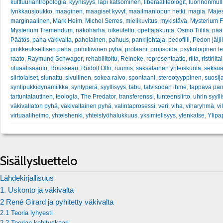
kulttuuriantropologia
,
kyynisyys
,
läpi katsominen
,
liberaaliteologit
,
luonnonmull
lynkkausjoukko
,
maaginen
,
maagiset kyvyt
,
maailmanlopun hetki
,
magia
,
Majes
marginaalinen
,
Mark Heim
,
Michel Serres
,
mielikuvitus
,
mykistävä
,
Mysterium 
Mysterium Tremendum
,
näköharha
,
oikeutettu
,
opettajakunta
,
Osmo Tiililä
,
pää
Päätös
,
paha väkivalta
,
paholainen
,
pahuus
,
pankijohtaja
,
pedofiili
,
Pedon jäljil
poikkeuksellisen paha
,
primitiivinen pyhä
,
profaani
,
projisoida
,
psykologinen te
raato
,
Raymund Schwager
,
rehabilitoitu
,
Reineke
,
representaatio
,
riita
,
ristiriit
rituaalisääntö
,
Rousseau
,
Rudolf Otto
,
ruumis
,
saksalainen yhteiskunta
,
seksua
siirtolaiset
,
siunattu
,
sivullinen
,
sokea raivo
,
spontaani
,
stereotyyppinen
,
suosij
syntipukkidynamiikka
,
syntyperä
,
syyllisyys
,
tabu
,
talvisodan ihme
,
tappava pani
tartuntatautinen
,
teologia
,
The Predator
,
transferenssi
,
tunteensiirto
,
uhrin syyll
väkivallaton pyhä
,
väkivaltainen pyhä
,
valintaprosessi
,
veri
,
viha
,
viharyhmä
,
vi
virtuaaliheimo
,
yhteishenki
,
yhteistyöhalukkuus
,
yksimielisyys
,
ylenkatse
,
Ylipa
Sisällysluettelo
Lähdekirjallisuus
1. Uskonto ja väkivalta
2 René Girard ja pyhitetty väkivalta
2.1 Teoria lyhyesti
2.2 Teorian kehityskaari