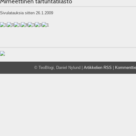
Mimeettinen tartuntatilasto
Sivulatauksia sitten 26.1.2009
© TeoBlogi, Daniel Nylund |
Artikkelien RSS
|
Kommentti