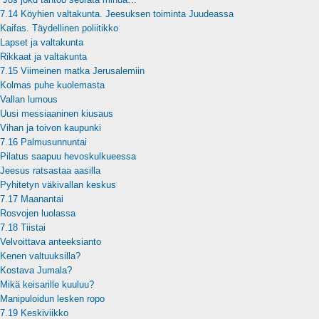
7.14 Köyhien valtakunta. Jeesuksen toiminta Juudeassa
Kaifas. Täydellinen poliitikko
Lapset ja valtakunta
Rikkaat ja valtakunta
7.15 Viimeinen matka Jerusalemiin
Kolmas puhe kuolemasta
Vallan lumous
Uusi messiaaninen kiusaus
Vihan ja toivon kaupunki
7.16 Palmusunnuntai
Pilatus saapuu hevoskulkueessa
Jeesus ratsastaa aasilla
Pyhitetyn väkivallan keskus
7.17 Maanantai
Rosvojen luolassa
7.18 Tiistai
Velvoittava anteeksianto
Kenen valtuuksilla?
Kostava Jumala?
Mikä keisarille kuuluu?
Manipuloidun lesken ropo
7.19 Keskiviikko