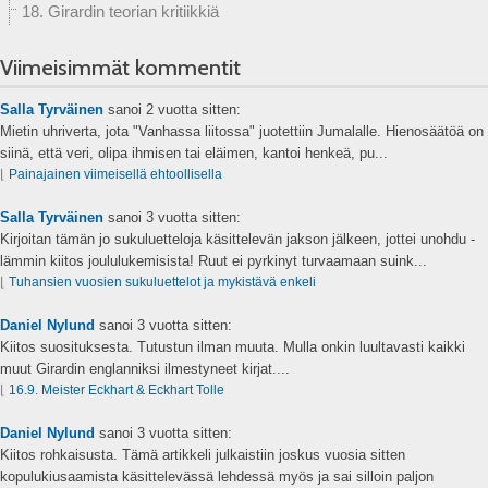
18. Girardin teorian kritiikkiä
Viimeisimmät kommentit
Salla Tyrväinen
sanoi
2 vuotta sitten:
Mietin uhriverta, jota "Vanhassa liitossa" juotettiin Jumalalle. Hienosäätöä on
siinä, että veri, olipa ihmisen tai eläimen, kantoi henkeä, pu...
⌊
Painajainen viimeisellä ehtoollisella
Salla Tyrväinen
sanoi
3 vuotta sitten:
Kirjoitan tämän jo sukuluetteloja käsittelevän jakson jälkeen, jottei unohdu -
lämmin kiitos joululukemisista! Ruut ei pyrkinyt turvaamaan suink...
⌊
Tuhansien vuosien sukuluettelot ja mykistävä enkeli
Daniel Nylund
sanoi
3 vuotta sitten:
Kiitos suosituksesta. Tutustun ilman muuta. Mulla onkin luultavasti kaikki
muut Girardin englanniksi ilmestyneet kirjat....
⌊
16.9. Meister Eckhart & Eckhart Tolle
Daniel Nylund
sanoi
3 vuotta sitten:
Kiitos rohkaisusta. Tämä artikkeli julkaistiin joskus vuosia sitten
kopulukiusaamista käsittelevässä lehdessä myös ja sai silloin paljon