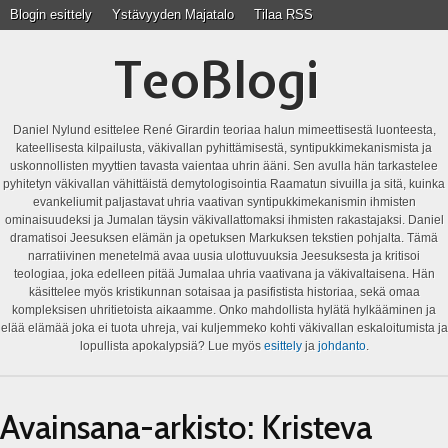
Blogin esittely
Ystävyyden Majatalo
Tilaa RSS
TeoBlogi
Daniel Nylund esittelee René Girardin teoriaa halun mimeettisestä luonteesta,
kateellisesta kilpailusta, väkivallan pyhittämisestä, syntipukkimekanismista ja
uskonnollisten myyttien tavasta vaientaa uhrin ääni. Sen avulla hän tarkastelee
pyhitetyn väkivallan vähittäistä demytologisointia Raamatun sivuilla ja sitä, kuinka
evankeliumit paljastavat uhria vaativan syntipukkimekanismin ihmisten
ominaisuudeksi ja Jumalan täysin väkivallattomaksi ihmisten rakastajaksi. Daniel
dramatisoi Jeesuksen elämän ja opetuksen Markuksen tekstien pohjalta. Tämä
narratiivinen menetelmä avaa uusia ulottuvuuksia Jeesuksesta ja kritisoi
teologiaa, joka edelleen pitää Jumalaa uhria vaativana ja väkivaltaisena. Hän
käsittelee myös kristikunnan sotaisaa ja pasifistista historiaa, sekä omaa
kompleksisen uhritietoista aikaamme. Onko mahdollista hylätä hylkääminen ja
elää elämää joka ei tuota uhreja, vai kuljemmeko kohti väkivallan eskaloitumista ja
lopullista apokalypsiä? Lue myös
esittely
ja
johdanto
.
Avainsana-arkisto:
Kristeva