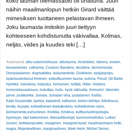
koko lauman olemassaolo oli uhattuna. Juuri
näihin maailmanlopun hetkiin Girard väittää
mimesiksen tuottaneen pelastavan ihmeen.
Joku laumasta imitoikin juuri tiettyyn
kohteeseen kohdistunutta väkivaltaa. Kolmas,
neljäs, viides ja kuudes teki […]
Avainsanat:
alku-uskonnollisuus
,
alkulauma
,
Aristoteles
,
Ateena
,
avuton
,
besserwisser
,
catharma
,
Cesáreo Bandera
,
decidere
,
demonisoida
,
Dionysialainen
,
dogmatiikka
,
dokumentoitu
,
Durkheim
,
epäjärjestys
,
epämuodostunut ihminen
,
esikulttuurinen lauma
,
euforia
,
Freud
,
Gil Bailie
,
häirikkö
,
halveksia
,
helpotus
,
hirmuinen
,
hirttää
,
Hitler
,
Hobbes
,
homoseksuaalisuus
,
hukuttaa
,
hullu
,
hyvä väkivalta
,
ihmisuhri
,
Iskender
,
jahve
,
joukkoliike
,
Jumala
,
Jumalan viha
,
juutalainen
,
Kaifas
,
Kalle Kuusimäki
,
karitsa
,
katastrofi
,
katharsis
,
kielen kehitys
,
kiitollisuus
,
kirottu
,
kiusata
,
kollektiivinen itsetutkiskelu
,
kollektiivinen raivo
,
kolmannesta puhuminen
,
Kreikka
,
Kristeva
,
kulttuuriantropologia
,
kyynisyys
,
läpi katsominen
,
liberaaliteologit
,
luonnonmullistus
,
Luther
,
luuseri
,
lynkkausjoukko
,
maaginen
,
maagiset kyvyt
,
maailmanlopun hetki
,
magia
,
Majesteettinen
,
marginaalinen
,
Mark Heim
,
Michel Serres
,