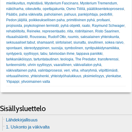
mielikuvitus
,
mykistävä
,
Mysterium Fascinans
,
Mysterium Tremendum
,
näköharha
,
oikeutettu
,
opettajakunta
,
Osmo Tiililä
,
päätöksentekoprosessi
,
Päätös
,
paha väkivalta
,
paholainen
,
pahuus
,
pankijohtaja
,
pedofiili
,
Pedon jäljillä
,
poikkeuksellisen paha
,
primitiivinen pyhä
,
profaani
,
projisoida
,
psykologinen termistö
,
pyhä objekti
,
raato
,
Raymund Schwager
,
rehabilitoitu
,
Reineke
,
representaatio
,
riita
,
ristiriitainen
,
Risto Saarinen
,
rituaalisääntö
,
Rousseau
,
Rudolf Otto
,
ruumis
,
saksalainen yhteiskunta
,
seksuaaliset tabut
,
shamaanit
,
siirtolaiset
,
siunattu
,
sivullinen
,
sokea raivo
,
spontaani
,
stereotyyppinen
,
suosija
,
symbolinen
,
syntipukkidynamiikka
,
syntyperä
,
syyllisyys
,
tabu
,
talvisodan ihme
,
tappava paniikki
,
tarkkanäköisyys
,
tartuntatautinen
,
teologia
,
The Predator
,
transferenssi
,
tunteensiirto
,
uhrin syyllisyys
,
vaarallinen
,
väkivallaton pyhä
,
väkivaltainen pyhä
,
valintaprosessi
,
veri
,
viha
,
viharyhmä
,
vilpittömästi
,
virtuaaliheimo
,
yhteishenki
,
yhteistyöhalukkuus
,
yksimielisyys
,
ylenkatse
,
Ylipappi
,
ylivoimainen valta
Sisällysluettelo
Lähdekirjallisuus
1. Uskonto ja väkivalta