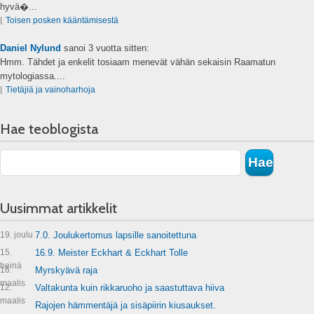
hyvä�...
⌊
Toisen posken kääntämisestä
Daniel Nylund
sanoi
3 vuotta sitten:
Hmm. Tähdet ja enkelit tosiaam menevät vähän sekaisin Raamatun
mytologiassa....
⌊
Tietäjiä ja vainoharhoja
Hae teoblogista
Uusimmat artikkelit
19. joulu
7.0. Joulukertomus lapsille sanoitettuna
15.
16.9. Meister Eckhart & Eckhart Tolle
heinä
16.
Myrskyävä raja
maalis
12.
Valtakunta kuin rikkaruoho ja saastuttava hiiva
maalis
Rajojen hämmentäjä ja sisäpiirin kiusaukset.