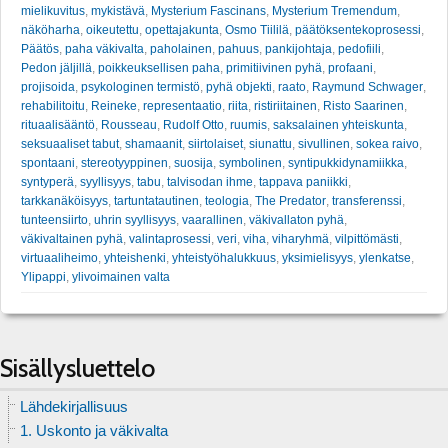
mielikuvitus
,
mykistävä
,
Mysterium Fascinans
,
Mysterium Tremendum
,
näköharha
,
oikeutettu
,
opettajakunta
,
Osmo Tiililä
,
päätöksentekoprosessi
,
Päätös
,
paha väkivalta
,
paholainen
,
pahuus
,
pankijohtaja
,
pedofiili
,
Pedon jäljillä
,
poikkeuksellisen paha
,
primitiivinen pyhä
,
profaani
,
projisoida
,
psykologinen termistö
,
pyhä objekti
,
raato
,
Raymund Schwager
,
rehabilitoitu
,
Reineke
,
representaatio
,
riita
,
ristiriitainen
,
Risto Saarinen
,
rituaalisääntö
,
Rousseau
,
Rudolf Otto
,
ruumis
,
saksalainen yhteiskunta
,
seksuaaliset tabut
,
shamaanit
,
siirtolaiset
,
siunattu
,
sivullinen
,
sokea raivo
,
spontaani
,
stereotyyppinen
,
suosija
,
symbolinen
,
syntipukkidynamiikka
,
syntyperä
,
syyllisyys
,
tabu
,
talvisodan ihme
,
tappava paniikki
,
tarkkanäköisyys
,
tartuntatautinen
,
teologia
,
The Predator
,
transferenssi
,
tunteensiirto
,
uhrin syyllisyys
,
vaarallinen
,
väkivallaton pyhä
,
väkivaltainen pyhä
,
valintaprosessi
,
veri
,
viha
,
viharyhmä
,
vilpittömästi
,
virtuaaliheimo
,
yhteishenki
,
yhteistyöhalukkuus
,
yksimielisyys
,
ylenkatse
,
Ylipappi
,
ylivoimainen valta
Sisällysluettelo
Lähdekirjallisuus
1. Uskonto ja väkivalta