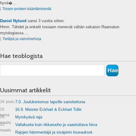
hyvä�...
⌊
Toisen posken kääntämisestä
Daniel Nylund
sanoi
3 vuotta sitten:
Hmm. Tähdet ja enkelit tosiaam menevät vähän sekaisin Raamatun
mytologiassa....
⌊
Tietäjiä ja vainoharhoja
Hae teoblogista
Uusimmat artikkelit
19. joulu
7.0. Joulukertomus lapsille sanoitettuna
15.
16.9. Meister Eckhart & Eckhart Tolle
heinä
16.
Myrskyävä raja
maalis
12.
Valtakunta kuin rikkaruoho ja saastuttava hiiva
maalis
Rajojen hämmentäjä ja sisäpiirin kiusaukset.