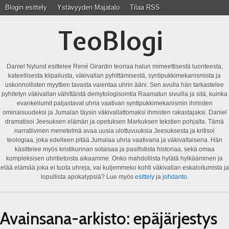
Blogin esittely
Ystävyyden Majatalo
Tilaa RSS
TeoBlogi
Daniel Nylund esittelee René Girardin teoriaa halun mimeettisestä luonteesta,
kateellisesta kilpailusta, väkivallan pyhittämisestä, syntipukkimekanismista ja
uskonnollisten myyttien tavasta vaientaa uhrin ääni. Sen avulla hän tarkastelee
pyhitetyn väkivallan vähittäistä demytologisointia Raamatun sivuilla ja sitä, kuinka
evankeliumit paljastavat uhria vaativan syntipukkimekanismin ihmisten
ominaisuudeksi ja Jumalan täysin väkivallattomaksi ihmisten rakastajaksi. Daniel
dramatisoi Jeesuksen elämän ja opetuksen Markuksen tekstien pohjalta. Tämä
narratiivinen menetelmä avaa uusia ulottuvuuksia Jeesuksesta ja kritisoi
teologiaa, joka edelleen pitää Jumalaa uhria vaativana ja väkivaltaisena. Hän
käsittelee myös kristikunnan sotaisaa ja pasifistista historiaa, sekä omaa
kompleksisen uhritietoista aikaamme. Onko mahdollista hylätä hylkääminen ja
elää elämää joka ei tuota uhreja, vai kuljemmeko kohti väkivallan eskaloitumista ja
lopullista apokalypsiä? Lue myös
esittely
ja
johdanto
.
Avainsana-arkisto:
epäjärjestys