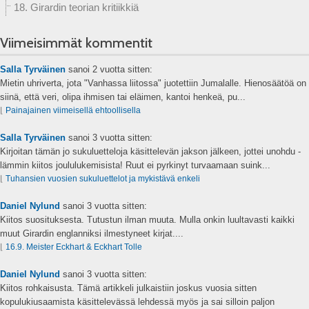
18. Girardin teorian kritiikkiä
Viimeisimmät kommentit
Salla Tyrväinen
sanoi
2 vuotta sitten:
Mietin uhriverta, jota "Vanhassa liitossa" juotettiin Jumalalle. Hienosäätöä on
siinä, että veri, olipa ihmisen tai eläimen, kantoi henkeä, pu...
⌊
Painajainen viimeisellä ehtoollisella
Salla Tyrväinen
sanoi
3 vuotta sitten:
Kirjoitan tämän jo sukuluetteloja käsittelevän jakson jälkeen, jottei unohdu -
lämmin kiitos joululukemisista! Ruut ei pyrkinyt turvaamaan suink...
⌊
Tuhansien vuosien sukuluettelot ja mykistävä enkeli
Daniel Nylund
sanoi
3 vuotta sitten:
Kiitos suosituksesta. Tutustun ilman muuta. Mulla onkin luultavasti kaikki
muut Girardin englanniksi ilmestyneet kirjat....
⌊
16.9. Meister Eckhart & Eckhart Tolle
Daniel Nylund
sanoi
3 vuotta sitten:
Kiitos rohkaisusta. Tämä artikkeli julkaistiin joskus vuosia sitten
kopulukiusaamista käsittelevässä lehdessä myös ja sai silloin paljon