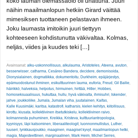
koko lauman olemassaolo oli uhattuna. Juuri
näihin maailmanlopun hetkiin Girard väittää
mimesiksen tuottaneen pelastavan ihmeen.
Joku laumasta imitoikin juuri tiettyyn
kohteeseen kohdistunutta väkivaltaa. Kolmas,
neljäs, viides ja kuudes teki […]
Avainsanat:
alku-uskonnollisuus
,
alkulauma
,
Aristoteles
,
Ateena
,
avuton
,
besserwisser
,
catharma
,
Cesáreo Bandera
,
decidere
,
demonisoida
,
Dionysialainen
,
dogmatiikka
,
dokumentoitu
,
Durkheim
,
epäjärjestys
,
epämuodostunut ihminen
,
esikulttuurinen lauma
,
euforia
,
Freud
,
Gil Bailie
,
häirikkö
,
halveksia
,
helpotus
,
hirmuinen
,
hirttää
,
Hitler
,
Hobbes
,
homoseksuaalisuus
,
hukuttaa
,
hullu
,
hyvä väkivalta
,
ihmisuhri
,
Iskender
,
jahve
,
joukkoliike
,
Jumala
,
Jumalan viha
,
juutalainen
,
Kaifas
,
Kalle Kuusimäki
,
karitsa
,
katastrofi
,
katharsis
,
kielen kehitys
,
kiitollisuus
,
kirottu
,
kiusata
,
kollektiivinen itsetutkiskelu
,
kollektiivinen raivo
,
kolmannesta puhuminen
,
Kreikka
,
Kristeva
,
kulttuuriantropologia
,
kyynisyys
,
läpi katsominen
,
liberaaliteologit
,
luonnonmullistus
,
Luther
,
luuseri
,
lynkkausjoukko
,
maaginen
,
maagiset kyvyt
,
maailmanlopun hetki
,
magia
,
Majesteettinen
,
marginaalinen
,
Mark Heim
,
Michel Serres
,