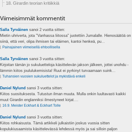
18. Girardin teorian kritiikkiä
Viimeisimmät kommentit
Salla Tyrväinen
sanoi
2 vuotta sitten:
Mietin uhriverta, jota "Vanhassa liitossa" juotettiin Jumalalle. Hienosäätöä on
siinä, että veri, olipa ihmisen tai eläimen, kantoi henkeä, pu...
⌊
Painajainen viimeisellä ehtoollisella
Salla Tyrväinen
sanoi
3 vuotta sitten:
Kirjoitan tämän jo sukuluetteloja käsittelevän jakson jälkeen, jottei unohdu -
lämmin kiitos joululukemisista! Ruut ei pyrkinyt turvaamaan suink...
⌊
Tuhansien vuosien sukuluettelot ja mykistävä enkeli
Daniel Nylund
sanoi
3 vuotta sitten:
Kiitos suosituksesta. Tutustun ilman muuta. Mulla onkin luultavasti kaikki
muut Girardin englanniksi ilmestyneet kirjat....
⌊
16.9. Meister Eckhart & Eckhart Tolle
Daniel Nylund
sanoi
3 vuotta sitten:
Kiitos rohkaisusta. Tämä artikkeli julkaistiin joskus vuosia sitten
kopulukiusaamista käsittelevässä lehdessä myös ja sai silloin paljon