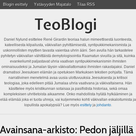
Blogin esittely
Ystävyyden Majatalo
Tilaa RSS
TeoBlogi
Daniel Nylund esittelee René Girardin teoriaa halun mimeettisestä luonteesta,
kateellisesta kilpailusta, väkivallan pyhittämisestä, syntipukkimekanismista ja
uskonnollisten myyttien tavasta vaientaa uhrin ääni. Sen avulla hän tarkastelee
pyhitetyn väkivallan vähittäistä demytologisointia Raamatun sivuilla ja sitä, kuinka
evankeliumit paljastavat uhria vaativan syntipukkimekanismin ihmisten
ominaisuudeksi ja Jumalan täysin väkivallattomaksi ihmisten rakastajaksi. Daniel
dramatisoi Jeesuksen elämän ja opetuksen Markuksen tekstien pohjalta. Tämä
narratiivinen menetelmä avaa uusia ulottuvuuksia Jeesuksesta ja kritisoi
teologiaa, joka edelleen pitää Jumalaa uhria vaativana ja väkivaltaisena. Hän
käsittelee myös kristikunnan sotaisaa ja pasifistista historiaa, sekä omaa
kompleksisen uhritietoista aikaamme. Onko mahdollista hylätä hylkääminen ja
elää elämää joka ei tuota uhreja, vai kuljemmeko kohti väkivallan eskaloitumista ja
lopullista apokalypsiä? Lue myös
esittely
ja
johdanto
.
Avainsana-arkisto:
Pedon jäljillä