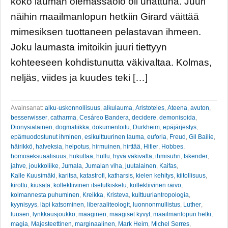
koko lauman olemassaolo oli uhattuna. Juuri
näihin maailmanlopun hetkiin Girard väittää
mimesiksen tuottaneen pelastavan ihmeen.
Joku laumasta imitoikin juuri tiettyyn
kohteeseen kohdistunutta väkivaltaa. Kolmas,
neljäs, viides ja kuudes teki […]
Avainsanat:
alku-uskonnollisuus
,
alkulauma
,
Aristoteles
,
Ateena
,
avuton
,
besserwisser
,
catharma
,
Cesáreo Bandera
,
decidere
,
demonisoida
,
Dionysialainen
,
dogmatiikka
,
dokumentoitu
,
Durkheim
,
epäjärjestys
,
epämuodostunut ihminen
,
esikulttuurinen lauma
,
euforia
,
Freud
,
Gil Bailie
,
häirikkö
,
halveksia
,
helpotus
,
hirmuinen
,
hirttää
,
Hitler
,
Hobbes
,
homoseksuaalisuus
,
hukuttaa
,
hullu
,
hyvä väkivalta
,
ihmisuhri
,
Iskender
,
jahve
,
joukkoliike
,
Jumala
,
Jumalan viha
,
juutalainen
,
Kaifas
,
Kalle Kuusimäki
,
karitsa
,
katastrofi
,
katharsis
,
kielen kehitys
,
kiitollisuus
,
kirottu
,
kiusata
,
kollektiivinen itsetutkiskelu
,
kollektiivinen raivo
,
kolmannesta puhuminen
,
Kreikka
,
Kristeva
,
kulttuuriantropologia
,
kyynisyys
,
läpi katsominen
,
liberaaliteologit
,
luonnonmullistus
,
Luther
,
luuseri
,
lynkkausjoukko
,
maaginen
,
maagiset kyvyt
,
maailmanlopun hetki
,
magia
,
Majesteettinen
,
marginaalinen
,
Mark Heim
,
Michel Serres
,