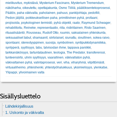
mielikuvitus
,
mykistävä
,
Mysterium Fascinans
,
Mysterium Tremendum
,
näköharha
,
oikeutettu
,
opettajakunta
,
Osmo Tiililä
,
päätöksentekoprosessi
,
Päätös
,
paha väkivalta
,
paholainen
,
pahuus
,
pankijohtaja
,
pedofiili
,
Pedon jäljillä
,
poikkeuksellisen paha
,
primitiivinen pyhä
,
profaani
,
projisoida
,
psykologinen termistö
,
pyhä objekti
,
raato
,
Raymund Schwager
,
rehabilitoitu
,
Reineke
,
representaatio
,
riita
,
ristiriitainen
,
Risto Saarinen
,
rituaalisääntö
,
Rousseau
,
Rudolf Otto
,
ruumis
,
saksalainen yhteiskunta
,
seksuaaliset tabut
,
shamaanit
,
siirtolaiset
,
siunattu
,
sivullinen
,
sokea raivo
,
spontaani
,
stereotyyppinen
,
suosija
,
symbolinen
,
syntipukkidynamiikka
,
syntyperä
,
syyllisyys
,
tabu
,
talvisodan ihme
,
tappava paniikki
,
tarkkanäköisyys
,
tartuntatautinen
,
teologia
,
The Predator
,
transferenssi
,
tunteensiirto
,
uhrin syyllisyys
,
vaarallinen
,
väkivallaton pyhä
,
väkivaltainen pyhä
,
valintaprosessi
,
veri
,
viha
,
viharyhmä
,
vilpittömästi
,
virtuaaliheimo
,
yhteishenki
,
yhteistyöhalukkuus
,
yksimielisyys
,
ylenkatse
,
Ylipappi
,
ylivoimainen valta
Sisällysluettelo
Lähdekirjallisuus
1. Uskonto ja väkivalta