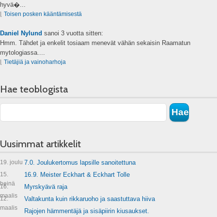
hyvä�...
⌊
Toisen posken kääntämisestä
Daniel Nylund
sanoi
3 vuotta sitten:
Hmm. Tähdet ja enkelit tosiaam menevät vähän sekaisin Raamatun
mytologiassa....
⌊
Tietäjiä ja vainoharhoja
Hae teoblogista
Uusimmat artikkelit
19. joulu
7.0. Joulukertomus lapsille sanoitettuna
15.
16.9. Meister Eckhart & Eckhart Tolle
heinä
16.
Myrskyävä raja
maalis
12.
Valtakunta kuin rikkaruoho ja saastuttava hiiva
maalis
Rajojen hämmentäjä ja sisäpiirin kiusaukset.