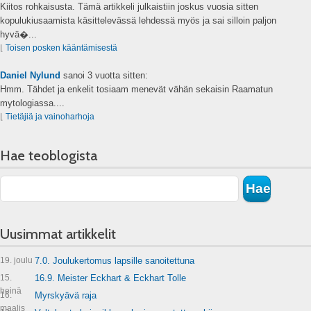
Kiitos rohkaisusta. Tämä artikkeli julkaistiin joskus vuosia sitten
kopulukiusaamista käsittelevässä lehdessä myös ja sai silloin paljon
hyvä�...
⌊
Toisen posken kääntämisestä
Daniel Nylund
sanoi
3 vuotta sitten:
Hmm. Tähdet ja enkelit tosiaam menevät vähän sekaisin Raamatun
mytologiassa....
⌊
Tietäjiä ja vainoharhoja
Hae teoblogista
Uusimmat artikkelit
19. joulu
7.0. Joulukertomus lapsille sanoitettuna
15.
16.9. Meister Eckhart & Eckhart Tolle
heinä
16.
Myrskyävä raja
maalis