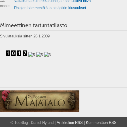
12.
Valtakunta kuin rikkaruoho ja saastuttava hiiva
maalis
Rajojen hämmentäjä ja sisäpiirin kiusaukset.
Mimeettinen tartuntatilasto
Sivulatauksia sitten 26.1.2009
© TeoBlogi, Daniel Nylund |
Artikkelien RSS
|
Kommenttien RSS