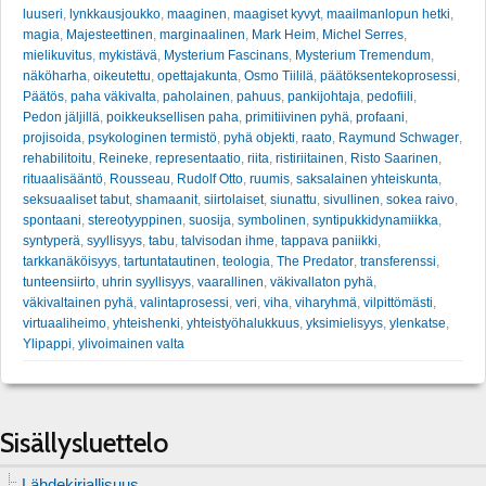
luuseri
,
lynkkausjoukko
,
maaginen
,
maagiset kyvyt
,
maailmanlopun hetki
,
magia
,
Majesteettinen
,
marginaalinen
,
Mark Heim
,
Michel Serres
,
mielikuvitus
,
mykistävä
,
Mysterium Fascinans
,
Mysterium Tremendum
,
näköharha
,
oikeutettu
,
opettajakunta
,
Osmo Tiililä
,
päätöksentekoprosessi
,
Päätös
,
paha väkivalta
,
paholainen
,
pahuus
,
pankijohtaja
,
pedofiili
,
Pedon jäljillä
,
poikkeuksellisen paha
,
primitiivinen pyhä
,
profaani
,
projisoida
,
psykologinen termistö
,
pyhä objekti
,
raato
,
Raymund Schwager
,
rehabilitoitu
,
Reineke
,
representaatio
,
riita
,
ristiriitainen
,
Risto Saarinen
,
rituaalisääntö
,
Rousseau
,
Rudolf Otto
,
ruumis
,
saksalainen yhteiskunta
,
seksuaaliset tabut
,
shamaanit
,
siirtolaiset
,
siunattu
,
sivullinen
,
sokea raivo
,
spontaani
,
stereotyyppinen
,
suosija
,
symbolinen
,
syntipukkidynamiikka
,
syntyperä
,
syyllisyys
,
tabu
,
talvisodan ihme
,
tappava paniikki
,
tarkkanäköisyys
,
tartuntatautinen
,
teologia
,
The Predator
,
transferenssi
,
tunteensiirto
,
uhrin syyllisyys
,
vaarallinen
,
väkivallaton pyhä
,
väkivaltainen pyhä
,
valintaprosessi
,
veri
,
viha
,
viharyhmä
,
vilpittömästi
,
virtuaaliheimo
,
yhteishenki
,
yhteistyöhalukkuus
,
yksimielisyys
,
ylenkatse
,
Ylipappi
,
ylivoimainen valta
Sisällysluettelo
Lähdekirjallisuus