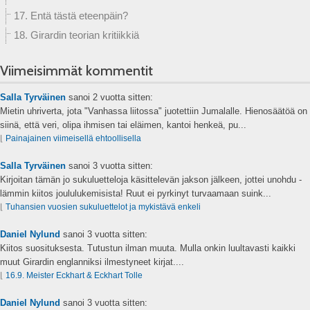
17. Entä tästä eteenpäin?
18. Girardin teorian kritiikkiä
Viimeisimmät kommentit
Salla Tyrväinen
sanoi
2 vuotta sitten:
Mietin uhriverta, jota "Vanhassa liitossa" juotettiin Jumalalle. Hienosäätöä on
siinä, että veri, olipa ihmisen tai eläimen, kantoi henkeä, pu...
⌊
Painajainen viimeisellä ehtoollisella
Salla Tyrväinen
sanoi
3 vuotta sitten:
Kirjoitan tämän jo sukuluetteloja käsittelevän jakson jälkeen, jottei unohdu -
lämmin kiitos joululukemisista! Ruut ei pyrkinyt turvaamaan suink...
⌊
Tuhansien vuosien sukuluettelot ja mykistävä enkeli
Daniel Nylund
sanoi
3 vuotta sitten:
Kiitos suosituksesta. Tutustun ilman muuta. Mulla onkin luultavasti kaikki
muut Girardin englanniksi ilmestyneet kirjat....
⌊
16.9. Meister Eckhart & Eckhart Tolle
Daniel Nylund
sanoi
3 vuotta sitten: