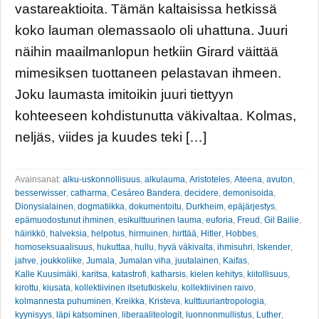
vastareaktioita. Tämän kaltaisissa hetkissä
koko lauman olemassaolo oli uhattuna. Juuri
näihin maailmanlopun hetkiin Girard väittää
mimesiksen tuottaneen pelastavan ihmeen.
Joku laumasta imitoikin juuri tiettyyn
kohteeseen kohdistunutta väkivaltaa. Kolmas,
neljäs, viides ja kuudes teki […]
Avainsanat:
alku-uskonnollisuus
,
alkulauma
,
Aristoteles
,
Ateena
,
avuton
,
besserwisser
,
catharma
,
Cesáreo Bandera
,
decidere
,
demonisoida
,
Dionysialainen
,
dogmatiikka
,
dokumentoitu
,
Durkheim
,
epäjärjestys
,
epämuodostunut ihminen
,
esikulttuurinen lauma
,
euforia
,
Freud
,
Gil Bailie
,
häirikkö
,
halveksia
,
helpotus
,
hirmuinen
,
hirttää
,
Hitler
,
Hobbes
,
homoseksuaalisuus
,
hukuttaa
,
hullu
,
hyvä väkivalta
,
ihmisuhri
,
Iskender
,
jahve
,
joukkoliike
,
Jumala
,
Jumalan viha
,
juutalainen
,
Kaifas
,
Kalle Kuusimäki
,
karitsa
,
katastrofi
,
katharsis
,
kielen kehitys
,
kiitollisuus
,
kirottu
,
kiusata
,
kollektiivinen itsetutkiskelu
,
kollektiivinen raivo
,
kolmannesta puhuminen
,
Kreikka
,
Kristeva
,
kulttuuriantropologia
,
kyynisyys
,
läpi katsominen
,
liberaaliteologit
,
luonnonmullistus
,
Luther
,