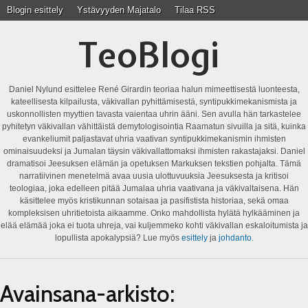
Blogin esittely
Ystävyyden Majatalo
Tilaa RSS
TeoBlogi
Daniel Nylund esittelee René Girardin teoriaa halun mimeettisestä luonteesta,
kateellisesta kilpailusta, väkivallan pyhittämisestä, syntipukkimekanismista ja
uskonnollisten myyttien tavasta vaientaa uhrin ääni. Sen avulla hän tarkastelee
pyhitetyn väkivallan vähittäistä demytologisointia Raamatun sivuilla ja sitä, kuinka
evankeliumit paljastavat uhria vaativan syntipukkimekanismin ihmisten
ominaisuudeksi ja Jumalan täysin väkivallattomaksi ihmisten rakastajaksi. Daniel
dramatisoi Jeesuksen elämän ja opetuksen Markuksen tekstien pohjalta. Tämä
narratiivinen menetelmä avaa uusia ulottuvuuksia Jeesuksesta ja kritisoi
teologiaa, joka edelleen pitää Jumalaa uhria vaativana ja väkivaltaisena. Hän
käsittelee myös kristikunnan sotaisaa ja pasifistista historiaa, sekä omaa
kompleksisen uhritietoista aikaamme. Onko mahdollista hylätä hylkääminen ja
elää elämää joka ei tuota uhreja, vai kuljemmeko kohti väkivallan eskaloitumista ja
lopullista apokalypsiä? Lue myös
esittely
ja
johdanto
.
Avainsana-arkisto: