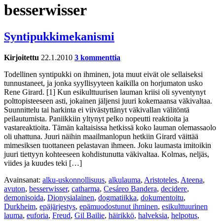
besserwisser
Syntipukkimekanismi
Kirjoitettu
22.1.2010
3 kommenttia
Todellinen syntipukki on ihminen, jota muut eivät ole sellaiseksi
tunnustaneet, ja jonka syyllisyyteen kaikilla on horjumaton usko
Rene Girard. [1] Kun esikulttuurisen lauman kriisi oli syventynyt
polttopisteeseen asti, jokainen jäljensi juuri kokemaansa väkivaltaa.
Suunnittelu tai harkinta ei viivästyttänyt väkivallan välitöntä
peilautumista. Paniikkiin yltynyt pelko nopeutti reaktioita ja
vastareaktioita. Tämän kaltaisissa hetkissä koko lauman olemassaolo
oli uhattuna. Juuri näihin maailmanlopun hetkiin Girard väittää
mimesiksen tuottaneen pelastavan ihmeen. Joku laumasta imitoikin
juuri tiettyyn kohteeseen kohdistunutta väkivaltaa. Kolmas, neljäs,
viides ja kuudes teki […]
Avainsanat:
alku-uskonnollisuus
,
alkulauma
,
Aristoteles
,
Ateena
,
avuton
,
besserwisser
,
catharma
,
Cesáreo Bandera
,
decidere
,
demonisoida
,
Dionysialainen
,
dogmatiikka
,
dokumentoitu
,
Durkheim
,
epäjärjestys
,
epämuodostunut ihminen
,
esikulttuurinen
lauma
,
euforia
,
Freud
,
Gil Bailie
,
häirikkö
,
halveksia
,
helpotus
,