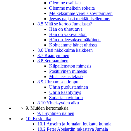
Olemme osallisia
Olemme melkein sokeita
Me keksimme verellä sovittamisen
Jeesus paljasti meidät itsellemme.
8.5 Mitä se kertoo Jumalasta?
Hän on uhrautuva
Hän on väkivallaton
Hän on Jeesuksen näköinen
Kohtaamme hänet uhrissa
8.6 Uusi näkökulma kaikkeen
8.7 Kääntyminen
8.8 Seuraaminen
Kilpailematon mimesis
Positiivinen mimesis
Mitä Jeesus tekisi?
8.9 Uhraamisen loppu
Uhrin puolustaminen
Uhrin kääntymys
Sodasta sovintoon
8.10 Yhteisyyden alku
9. Muiden kertomuksia
9.1 Syntinen nainen
10. Keskiaika
10.1 Anselm ja Jumalan loukattu kunnia
10.2 Peter Abelardin rakastava Jumala