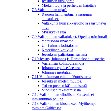
Jeesuksen uusi perhe
Miekan tuoja ja perheiden hajottaja
7.8 Valtakunnan rajat?
Rajojen hämmentäjä ja sisäpiirin
kiusaukset.
Valtakunta kuin rikkaruoho ja saastuttava
hiiva
Myrskyävä raja
7.9 Valtakunnan vaikutukset. Opettaa toiminnalla
Yhteisönsä riivaama
Uhri uhmaa kohtaloaan
Kateellinen kotikylä
Jeesuksen paljastama saatana
7.10 Jeesus, Johannes ja Herodeksen uusperhe
Vaarallisia kolmiodraamoja
Johannes epäilee Jeesusta
Johannes mestataan
7.11 Valtakunnan etiikka. Vuorisaarna
Jeesuksen mielen muutos.
Toisen posken kääntämisestä
Vihollisen rakastamisesta
7.12 Valtakunnan viholliset. Fariseukset
ihmiskunnan peilinä
7.13 Valtakunnan kiusaukset. Myöhempi
toiminta Galileassa