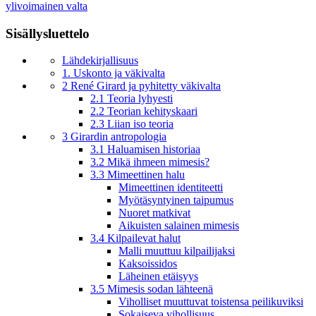
ylivoimainen valta
Sisällysluettelo
Lähdekirjallisuus
1. Uskonto ja väkivalta
2 René Girard ja pyhitetty väkivalta
2.1 Teoria lyhyesti
2.2 Teorian kehityskaari
2.3 Liian iso teoria
3 Girardin antropologia
3.1 Haluamisen historiaa
3.2 Mikä ihmeen mimesis?
3.3 Mimeettinen halu
Mimeettinen identiteetti
Myötäsyntyinen taipumus
Nuoret matkivat
Aikuisten salainen mimesis
3.4 Kilpailevat halut
Malli muuttuu kilpailijaksi
Kaksoissidos
Läheinen etäisyys
3.5 Mimesis sodan lähteenä
Viholliset muuttuvat toistensa peilikuviksi
Sokaiseva vihollisuus