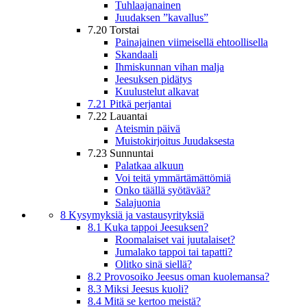
Tuhlaajanainen
Juudaksen ”kavallus”
7.20 Torstai
Painajainen viimeisellä ehtoollisella
Skandaali
Ihmiskunnan vihan malja
Jeesuksen pidätys
Kuulustelut alkavat
7.21 Pitkä perjantai
7.22 Lauantai
Ateismin päivä
Muistokirjoitus Juudaksesta
7.23 Sunnuntai
Palatkaa alkuun
Voi teitä ymmärtämättömiä
Onko täällä syötävää?
Salajuonia
8 Kysymyksiä ja vastausyrityksiä
8.1 Kuka tappoi Jeesuksen?
Roomalaiset vai juutalaiset?
Jumalako tappoi tai tapatti?
Olitko sinä siellä?
8.2 Provosoiko Jeesus oman kuolemansa?
8.3 Miksi Jeesus kuoli?
8.4 Mitä se kertoo meistä?