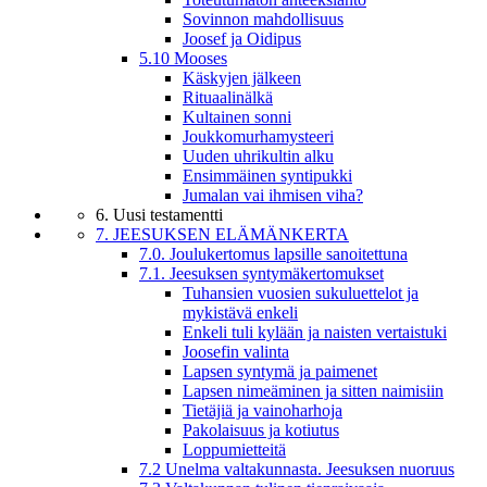
Sovinnon mahdollisuus
Joosef ja Oidipus
5.10 Mooses
Käskyjen jälkeen
Rituaalinälkä
Kultainen sonni
Joukkomurhamysteeri
Uuden uhrikultin alku
Ensimmäinen syntipukki
Jumalan vai ihmisen viha?
6. Uusi testamentti
7. JEESUKSEN ELÄMÄNKERTA
7.0. Joulukertomus lapsille sanoitettuna
7.1. Jeesuksen syntymäkertomukset
Tuhansien vuosien sukuluettelot ja
mykistävä enkeli
Enkeli tuli kylään ja naisten vertaistuki
Joosefin valinta
Lapsen syntymä ja paimenet
Lapsen nimeäminen ja sitten naimisiin
Tietäjiä ja vainoharhoja
Pakolaisuus ja kotiutus
Loppumietteitä
7.2 Unelma valtakunnasta. Jeesuksen nuoruus