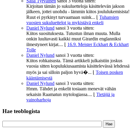
Salla Tyrväinen
sanoi
3 vuotta sitten:
Kirjoitan tämän jo sukuluetteloja käsittelevän jakson
jälkeen, jottei unohdu - lämmin kiitos joululukemisista!
Ruut ei pyrkinyt turvaamaan suink...
⌊
Tuhansien
vuosien sukuluettelot ja mykistävä enkeli
Daniel Nylund
sanoi
3 vuotta sitten:
Kiitos suosituksesta. Tutustun ilman muuta. Mulla
onkin luultavasti kaikki muut Girardin englanniksi
ilmestyneet kirjat....
⌊
16.9. Meister Eckhart & Eckhart
Tolle
Daniel Nylund
sanoi
3 vuotta sitten:
Kiitos rohkaisusta. Tämä artikkeli julkaistiin joskus
vuosia sitten kopulukiusaamista käsittelevässä lehdessä
myös ja sai silloin paljon hyvä�...
⌊
Toisen posken
kääntämisestä
Daniel Nylund
sanoi
3 vuotta sitten:
Hmm. Tähdet ja enkelit tosiaam menevät vähän
sekaisin Raamatun mytologiassa....
⌊
Tietäjiä ja
vainoharhoja
Hae teoblogista