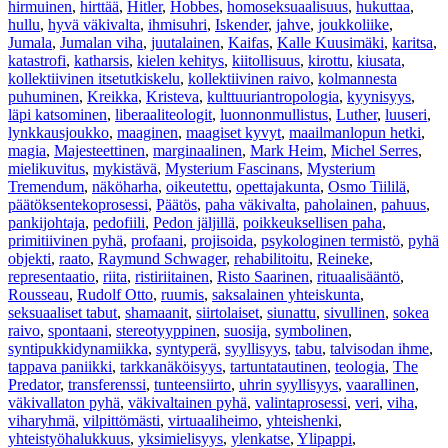
hirmuinen
,
hirttää
,
Hitler
,
Hobbes
,
homoseksuaalisuus
,
hukuttaa
,
hullu
,
hyvä väkivalta
,
ihmisuhri
,
Iskender
,
jahve
,
joukkoliike
,
Jumala
,
Jumalan viha
,
juutalainen
,
Kaifas
,
Kalle Kuusimäki
,
karitsa
,
katastrofi
,
katharsis
,
kielen kehitys
,
kiitollisuus
,
kirottu
,
kiusata
,
kollektiivinen itsetutkiskelu
,
kollektiivinen raivo
,
kolmannesta
puhuminen
,
Kreikka
,
Kristeva
,
kulttuuriantropologia
,
kyynisyys
,
läpi katsominen
,
liberaaliteologit
,
luonnonmullistus
,
Luther
,
luuseri
,
lynkkausjoukko
,
maaginen
,
maagiset kyvyt
,
maailmanlopun hetki
,
magia
,
Majesteettinen
,
marginaalinen
,
Mark Heim
,
Michel Serres
,
mielikuvitus
,
mykistävä
,
Mysterium Fascinans
,
Mysterium
Tremendum
,
näköharha
,
oikeutettu
,
opettajakunta
,
Osmo Tiililä
,
päätöksentekoprosessi
,
Päätös
,
paha väkivalta
,
paholainen
,
pahuus
,
pankijohtaja
,
pedofiili
,
Pedon jäljillä
,
poikkeuksellisen paha
,
primitiivinen pyhä
,
profaani
,
projisoida
,
psykologinen termistö
,
pyhä
objekti
,
raato
,
Raymund Schwager
,
rehabilitoitu
,
Reineke
,
representaatio
,
riita
,
ristiriitainen
,
Risto Saarinen
,
rituaalisääntö
,
Rousseau
,
Rudolf Otto
,
ruumis
,
saksalainen yhteiskunta
,
seksuaaliset tabut
,
shamaanit
,
siirtolaiset
,
siunattu
,
sivullinen
,
sokea
raivo
,
spontaani
,
stereotyyppinen
,
suosija
,
symbolinen
,
syntipukkidynamiikka
,
syntyperä
,
syyllisyys
,
tabu
,
talvisodan ihme
,
tappava paniikki
,
tarkkanäköisyys
,
tartuntatautinen
,
teologia
,
The
Predator
,
transferenssi
,
tunteensiirto
,
uhrin syyllisyys
,
vaarallinen
,
väkivallaton pyhä
,
väkivaltainen pyhä
,
valintaprosessi
,
veri
,
viha
,
viharyhmä
,
vilpittömästi
,
virtuaaliheimo
,
yhteishenki
,
yhteistyöhalukkuus
,
yksimielisyys
,
ylenkatse
,
Ylipappi
,