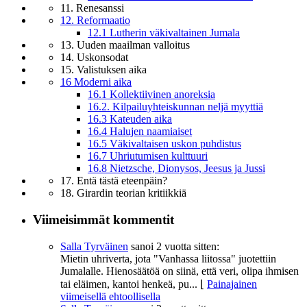
11. Renesanssi
12. Reformaatio
12.1 Lutherin väkivaltainen Jumala
13. Uuden maailman valloitus
14. Uskonsodat
15. Valistuksen aika
16 Moderni aika
16.1 Kollektiivinen anoreksia
16.2. Kilpailuyhteiskunnan neljä myyttiä
16.3 Kateuden aika
16.4 Halujen naamiaiset
16.5 Väkivaltaisen uskon puhdistus
16.7 Uhriutumisen kulttuuri
16.8 Nietzsche, Dionysos, Jeesus ja Jussi
17. Entä tästä eteenpäin?
18. Girardin teorian kritiikkiä
Viimeisimmät kommentit
Salla Tyrväinen
sanoi
2 vuotta sitten:
Mietin uhriverta, jota "Vanhassa liitossa" juotettiin
Jumalalle. Hienosäätöä on siinä, että veri, olipa ihmisen
tai eläimen, kantoi henkeä, pu...
⌊
Painajainen
viimeisellä ehtoollisella