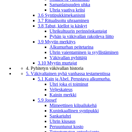
Samanlaisuuden uhka
Uhria vaativa kriisi
3.6 Syntipukkimekanismi
3.7 Ritualisoitu uhraaminen
3.8 Tabut, kiellot ja käskyt
Uhrikultuurin perinnönkantajat
Pyhän ja väkivallan rakoileva liitto
3.9 Myytin merkitys
Alkumurhan peitetarina
Uhrin vaientaminen ja syyllistäminen
Väkivallan pyhittäjä
3.10 Myytin murtajat
4. Pyhitetyn väkivallan historia
5. Väkivaltainen pyhä vanhassa testamentissa
5.1 Kain ja Abel. Perustava alkumurha.
Uhri joka ei toiminut
Veljeskateus
Kainin merkki
5.9 Joosef
Mimeettinen kilpailukehä
Kuninkaallinen syntipukki
Sankariuhri
Uhrin kiusaus
Peruuntunut kosto
Toteutumaton anteeksianto