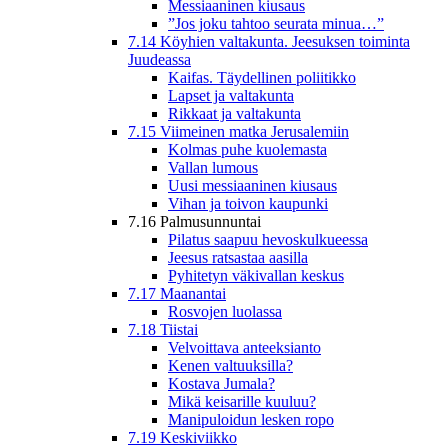
Messiaaninen kiusaus
”Jos joku tahtoo seurata minua…”
7.14 Köyhien valtakunta. Jeesuksen toiminta
Juudeassa
Kaifas. Täydellinen poliitikko
Lapset ja valtakunta
Rikkaat ja valtakunta
7.15 Viimeinen matka Jerusalemiin
Kolmas puhe kuolemasta
Vallan lumous
Uusi messiaaninen kiusaus
Vihan ja toivon kaupunki
7.16 Palmusunnuntai
Pilatus saapuu hevoskulkueessa
Jeesus ratsastaa aasilla
Pyhitetyn väkivallan keskus
7.17 Maanantai
Rosvojen luolassa
7.18 Tiistai
Velvoittava anteeksianto
Kenen valtuuksilla?
Kostava Jumala?
Mikä keisarille kuuluu?
Manipuloidun lesken ropo
7.19 Keskiviikko