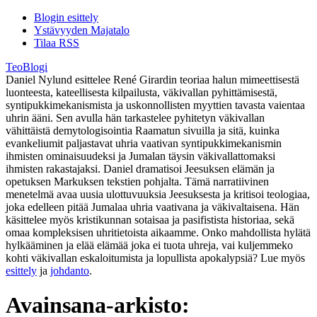
Blogin esittely
Ystävyyden Majatalo
Tilaa RSS
TeoBlogi
Daniel Nylund esittelee René Girardin teoriaa halun mimeettisestä
luonteesta, kateellisesta kilpailusta, väkivallan pyhittämisestä,
syntipukkimekanismista ja uskonnollisten myyttien tavasta vaientaa
uhrin ääni. Sen avulla hän tarkastelee pyhitetyn väkivallan
vähittäistä demytologisointia Raamatun sivuilla ja sitä, kuinka
evankeliumit paljastavat uhria vaativan syntipukkimekanismin
ihmisten ominaisuudeksi ja Jumalan täysin väkivallattomaksi
ihmisten rakastajaksi. Daniel dramatisoi Jeesuksen elämän ja
opetuksen Markuksen tekstien pohjalta. Tämä narratiivinen
menetelmä avaa uusia ulottuvuuksia Jeesuksesta ja kritisoi teologiaa,
joka edelleen pitää Jumalaa uhria vaativana ja väkivaltaisena. Hän
käsittelee myös kristikunnan sotaisaa ja pasifistista historiaa, sekä
omaa kompleksisen uhritietoista aikaamme. Onko mahdollista hylätä
hylkääminen ja elää elämää joka ei tuota uhreja, vai kuljemmeko
kohti väkivallan eskaloitumista ja lopullista apokalypsiä? Lue myös
esittely
ja
johdanto
.
Avainsana-arkisto: