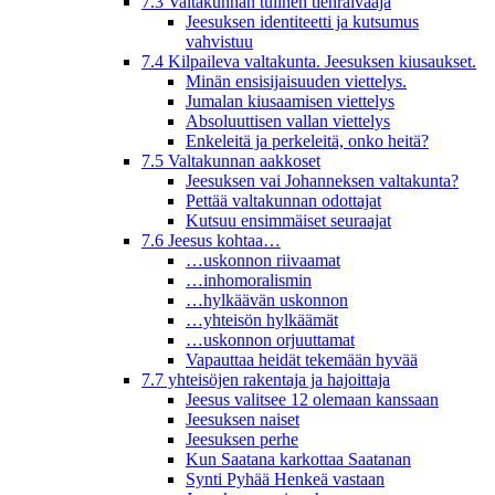
7.3 Valtakunnan tulinen tienraivaaja
Jeesuksen identiteetti ja kutsumus
vahvistuu
7.4 Kilpaileva valtakunta. Jeesuksen kiusaukset.
Minän ensisijaisuuden viettelys.
Jumalan kiusaamisen viettelys
Absoluuttisen vallan viettelys
Enkeleitä ja perkeleitä, onko heitä?
7.5 Valtakunnan aakkoset
Jeesuksen vai Johanneksen valtakunta?
Pettää valtakunnan odottajat
Kutsuu ensimmäiset seuraajat
7.6 Jeesus kohtaa…
…uskonnon riivaamat
…inhomoralismin
…hylkäävän uskonnon
…yhteisön hylkäämät
…uskonnon orjuuttamat
Vapauttaa heidät tekemään hyvää
7.7 yhteisöjen rakentaja ja hajoittaja
Jeesus valitsee 12 olemaan kanssaan
Jeesuksen naiset
Jeesuksen perhe
Kun Saatana karkottaa Saatanan
Synti Pyhää Henkeä vastaan