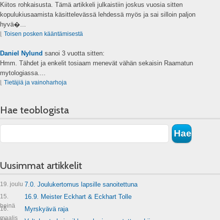
Kiitos rohkaisusta. Tämä artikkeli julkaistiin joskus vuosia sitten
kopulukiusaamista käsittelevässä lehdessä myös ja sai silloin paljon
hyvä�...
⌊
Toisen posken kääntämisestä
Daniel Nylund
sanoi
3 vuotta sitten:
Hmm. Tähdet ja enkelit tosiaam menevät vähän sekaisin Raamatun
mytologiassa....
⌊
Tietäjiä ja vainoharhoja
Hae teoblogista
Uusimmat artikkelit
19. joulu
7.0. Joulukertomus lapsille sanoitettuna
15.
16.9. Meister Eckhart & Eckhart Tolle
heinä
16.
Myrskyävä raja
maalis