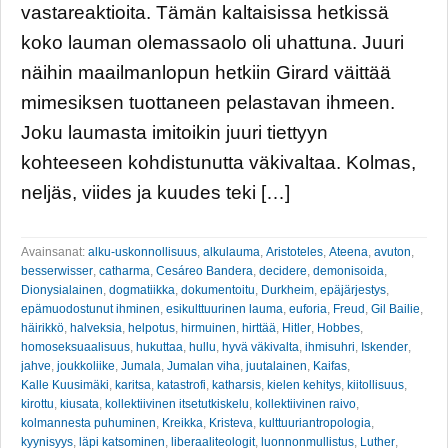
vastareaktioita. Tämän kaltaisissa hetkissä
koko lauman olemassaolo oli uhattuna. Juuri
näihin maailmanlopun hetkiin Girard väittää
mimesiksen tuottaneen pelastavan ihmeen.
Joku laumasta imitoikin juuri tiettyyn
kohteeseen kohdistunutta väkivaltaa. Kolmas,
neljäs, viides ja kuudes teki […]
Avainsanat:
alku-uskonnollisuus
,
alkulauma
,
Aristoteles
,
Ateena
,
avuton
,
besserwisser
,
catharma
,
Cesáreo Bandera
,
decidere
,
demonisoida
,
Dionysialainen
,
dogmatiikka
,
dokumentoitu
,
Durkheim
,
epäjärjestys
,
epämuodostunut ihminen
,
esikulttuurinen lauma
,
euforia
,
Freud
,
Gil Bailie
,
häirikkö
,
halveksia
,
helpotus
,
hirmuinen
,
hirttää
,
Hitler
,
Hobbes
,
homoseksuaalisuus
,
hukuttaa
,
hullu
,
hyvä väkivalta
,
ihmisuhri
,
Iskender
,
jahve
,
joukkoliike
,
Jumala
,
Jumalan viha
,
juutalainen
,
Kaifas
,
Kalle Kuusimäki
,
karitsa
,
katastrofi
,
katharsis
,
kielen kehitys
,
kiitollisuus
,
kirottu
,
kiusata
,
kollektiivinen itsetutkiskelu
,
kollektiivinen raivo
,
kolmannesta puhuminen
,
Kreikka
,
Kristeva
,
kulttuuriantropologia
,
kyynisyys
,
läpi katsominen
,
liberaaliteologit
,
luonnonmullistus
,
Luther
,