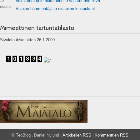
12.
Valtakunta kuin rikkaruoho ja saastuttava hiiva
maalis
Rajojen hämmentäjä ja sisäpiirin kiusaukset.
Mimeettinen tartuntatilasto
Sivulatauksia sitten 26.1.2009
© TeoBlogi, Daniel Nylund |
Artikkelien RSS
|
Kommenttien RSS