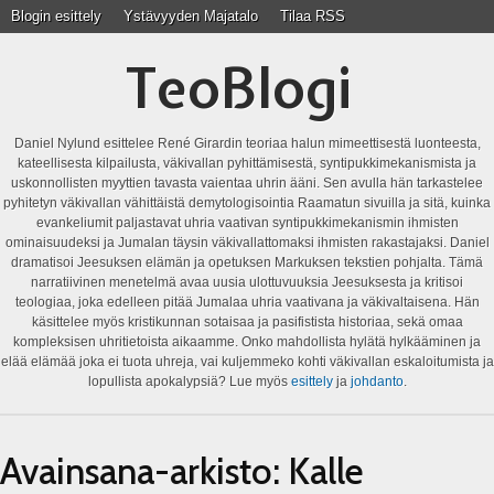
Blogin esittely
Ystävyyden Majatalo
Tilaa RSS
TeoBlogi
Daniel Nylund esittelee René Girardin teoriaa halun mimeettisestä luonteesta,
kateellisesta kilpailusta, väkivallan pyhittämisestä, syntipukkimekanismista ja
uskonnollisten myyttien tavasta vaientaa uhrin ääni. Sen avulla hän tarkastelee
pyhitetyn väkivallan vähittäistä demytologisointia Raamatun sivuilla ja sitä, kuinka
evankeliumit paljastavat uhria vaativan syntipukkimekanismin ihmisten
ominaisuudeksi ja Jumalan täysin väkivallattomaksi ihmisten rakastajaksi. Daniel
dramatisoi Jeesuksen elämän ja opetuksen Markuksen tekstien pohjalta. Tämä
narratiivinen menetelmä avaa uusia ulottuvuuksia Jeesuksesta ja kritisoi
teologiaa, joka edelleen pitää Jumalaa uhria vaativana ja väkivaltaisena. Hän
käsittelee myös kristikunnan sotaisaa ja pasifistista historiaa, sekä omaa
kompleksisen uhritietoista aikaamme. Onko mahdollista hylätä hylkääminen ja
elää elämää joka ei tuota uhreja, vai kuljemmeko kohti väkivallan eskaloitumista ja
lopullista apokalypsiä? Lue myös
esittely
ja
johdanto
.
Avainsana-arkisto:
Kalle