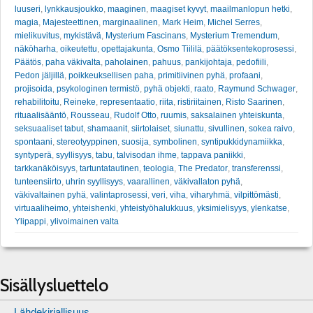
luuseri
,
lynkkausjoukko
,
maaginen
,
maagiset kyvyt
,
maailmanlopun hetki
,
magia
,
Majesteettinen
,
marginaalinen
,
Mark Heim
,
Michel Serres
,
mielikuvitus
,
mykistävä
,
Mysterium Fascinans
,
Mysterium Tremendum
,
näköharha
,
oikeutettu
,
opettajakunta
,
Osmo Tiililä
,
päätöksentekoprosessi
,
Päätös
,
paha väkivalta
,
paholainen
,
pahuus
,
pankijohtaja
,
pedofiili
,
Pedon jäljillä
,
poikkeuksellisen paha
,
primitiivinen pyhä
,
profaani
,
projisoida
,
psykologinen termistö
,
pyhä objekti
,
raato
,
Raymund Schwager
,
rehabilitoitu
,
Reineke
,
representaatio
,
riita
,
ristiriitainen
,
Risto Saarinen
,
rituaalisääntö
,
Rousseau
,
Rudolf Otto
,
ruumis
,
saksalainen yhteiskunta
,
seksuaaliset tabut
,
shamaanit
,
siirtolaiset
,
siunattu
,
sivullinen
,
sokea raivo
,
spontaani
,
stereotyyppinen
,
suosija
,
symbolinen
,
syntipukkidynamiikka
,
syntyperä
,
syyllisyys
,
tabu
,
talvisodan ihme
,
tappava paniikki
,
tarkkanäköisyys
,
tartuntatautinen
,
teologia
,
The Predator
,
transferenssi
,
tunteensiirto
,
uhrin syyllisyys
,
vaarallinen
,
väkivallaton pyhä
,
väkivaltainen pyhä
,
valintaprosessi
,
veri
,
viha
,
viharyhmä
,
vilpittömästi
,
virtuaaliheimo
,
yhteishenki
,
yhteistyöhalukkuus
,
yksimielisyys
,
ylenkatse
,
Ylipappi
,
ylivoimainen valta
Sisällysluettelo
Lähdekirjallisuus