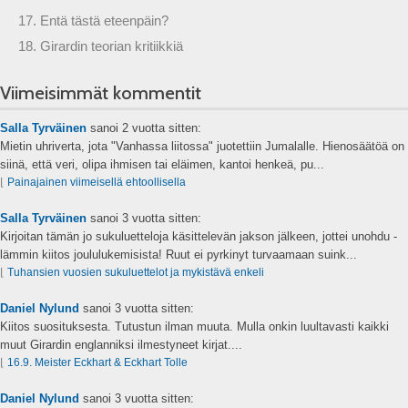
17. Entä tästä eteenpäin?
18. Girardin teorian kritiikkiä
Viimeisimmät kommentit
Salla Tyrväinen
sanoi
2 vuotta sitten:
Mietin uhriverta, jota "Vanhassa liitossa" juotettiin Jumalalle. Hienosäätöä on
siinä, että veri, olipa ihmisen tai eläimen, kantoi henkeä, pu...
⌊
Painajainen viimeisellä ehtoollisella
Salla Tyrväinen
sanoi
3 vuotta sitten:
Kirjoitan tämän jo sukuluetteloja käsittelevän jakson jälkeen, jottei unohdu -
lämmin kiitos joululukemisista! Ruut ei pyrkinyt turvaamaan suink...
⌊
Tuhansien vuosien sukuluettelot ja mykistävä enkeli
Daniel Nylund
sanoi
3 vuotta sitten:
Kiitos suosituksesta. Tutustun ilman muuta. Mulla onkin luultavasti kaikki
muut Girardin englanniksi ilmestyneet kirjat....
⌊
16.9. Meister Eckhart & Eckhart Tolle
Daniel Nylund
sanoi
3 vuotta sitten: