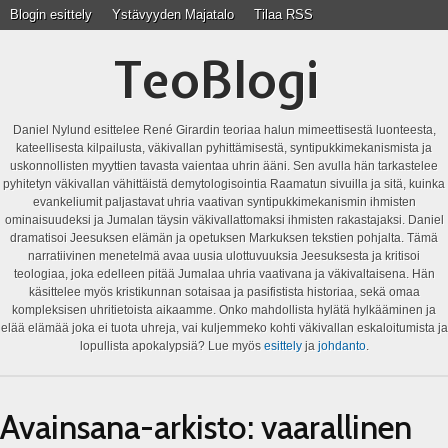
Blogin esittely
Ystävyyden Majatalo
Tilaa RSS
TeoBlogi
Daniel Nylund esittelee René Girardin teoriaa halun mimeettisestä luonteesta,
kateellisesta kilpailusta, väkivallan pyhittämisestä, syntipukkimekanismista ja
uskonnollisten myyttien tavasta vaientaa uhrin ääni. Sen avulla hän tarkastelee
pyhitetyn väkivallan vähittäistä demytologisointia Raamatun sivuilla ja sitä, kuinka
evankeliumit paljastavat uhria vaativan syntipukkimekanismin ihmisten
ominaisuudeksi ja Jumalan täysin väkivallattomaksi ihmisten rakastajaksi. Daniel
dramatisoi Jeesuksen elämän ja opetuksen Markuksen tekstien pohjalta. Tämä
narratiivinen menetelmä avaa uusia ulottuvuuksia Jeesuksesta ja kritisoi
teologiaa, joka edelleen pitää Jumalaa uhria vaativana ja väkivaltaisena. Hän
käsittelee myös kristikunnan sotaisaa ja pasifistista historiaa, sekä omaa
kompleksisen uhritietoista aikaamme. Onko mahdollista hylätä hylkääminen ja
elää elämää joka ei tuota uhreja, vai kuljemmeko kohti väkivallan eskaloitumista ja
lopullista apokalypsiä? Lue myös
esittely
ja
johdanto
.
Avainsana-arkisto:
vaarallinen