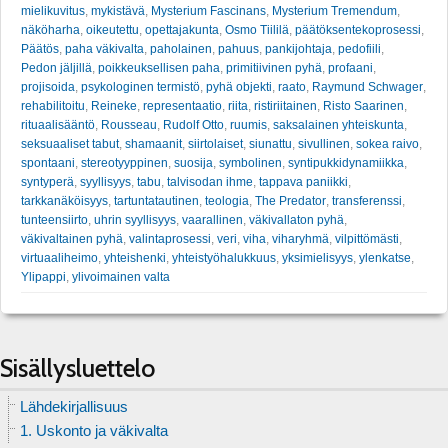
mielikuvitus
,
mykistävä
,
Mysterium Fascinans
,
Mysterium Tremendum
,
näköharha
,
oikeutettu
,
opettajakunta
,
Osmo Tiililä
,
päätöksentekoprosessi
,
Päätös
,
paha väkivalta
,
paholainen
,
pahuus
,
pankijohtaja
,
pedofiili
,
Pedon jäljillä
,
poikkeuksellisen paha
,
primitiivinen pyhä
,
profaani
,
projisoida
,
psykologinen termistö
,
pyhä objekti
,
raato
,
Raymund Schwager
,
rehabilitoitu
,
Reineke
,
representaatio
,
riita
,
ristiriitainen
,
Risto Saarinen
,
rituaalisääntö
,
Rousseau
,
Rudolf Otto
,
ruumis
,
saksalainen yhteiskunta
,
seksuaaliset tabut
,
shamaanit
,
siirtolaiset
,
siunattu
,
sivullinen
,
sokea raivo
,
spontaani
,
stereotyyppinen
,
suosija
,
symbolinen
,
syntipukkidynamiikka
,
syntyperä
,
syyllisyys
,
tabu
,
talvisodan ihme
,
tappava paniikki
,
tarkkanäköisyys
,
tartuntatautinen
,
teologia
,
The Predator
,
transferenssi
,
tunteensiirto
,
uhrin syyllisyys
,
vaarallinen
,
väkivallaton pyhä
,
väkivaltainen pyhä
,
valintaprosessi
,
veri
,
viha
,
viharyhmä
,
vilpittömästi
,
virtuaaliheimo
,
yhteishenki
,
yhteistyöhalukkuus
,
yksimielisyys
,
ylenkatse
,
Ylipappi
,
ylivoimainen valta
Sisällysluettelo
Lähdekirjallisuus
1. Uskonto ja väkivalta