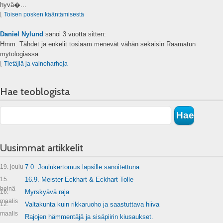
hyvä�...
⌊
Toisen posken kääntämisestä
Daniel Nylund
sanoi
3 vuotta sitten:
Hmm. Tähdet ja enkelit tosiaam menevät vähän sekaisin Raamatun
mytologiassa....
⌊
Tietäjiä ja vainoharhoja
Hae teoblogista
Uusimmat artikkelit
19. joulu
7.0. Joulukertomus lapsille sanoitettuna
15.
16.9. Meister Eckhart & Eckhart Tolle
heinä
16.
Myrskyävä raja
maalis
12.
Valtakunta kuin rikkaruoho ja saastuttava hiiva
maalis
Rajojen hämmentäjä ja sisäpiirin kiusaukset.