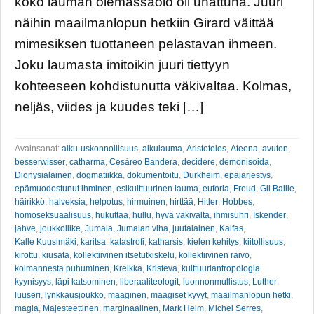
koko lauman olemassaolo oli uhattuna. Juuri
näihin maailmanlopun hetkiin Girard väittää
mimesiksen tuottaneen pelastavan ihmeen.
Joku laumasta imitoikin juuri tiettyyn
kohteeseen kohdistunutta väkivaltaa. Kolmas,
neljäs, viides ja kuudes teki […]
Avainsanat:
alku-uskonnollisuus
,
alkulauma
,
Aristoteles
,
Ateena
,
avuton
,
besserwisser
,
catharma
,
Cesáreo Bandera
,
decidere
,
demonisoida
,
Dionysialainen
,
dogmatiikka
,
dokumentoitu
,
Durkheim
,
epäjärjestys
,
epämuodostunut ihminen
,
esikulttuurinen lauma
,
euforia
,
Freud
,
Gil Bailie
,
häirikkö
,
halveksia
,
helpotus
,
hirmuinen
,
hirttää
,
Hitler
,
Hobbes
,
homoseksuaalisuus
,
hukuttaa
,
hullu
,
hyvä väkivalta
,
ihmisuhri
,
Iskender
,
jahve
,
joukkoliike
,
Jumala
,
Jumalan viha
,
juutalainen
,
Kaifas
,
Kalle Kuusimäki
,
karitsa
,
katastrofi
,
katharsis
,
kielen kehitys
,
kiitollisuus
,
kirottu
,
kiusata
,
kollektiivinen itsetutkiskelu
,
kollektiivinen raivo
,
kolmannesta puhuminen
,
Kreikka
,
Kristeva
,
kulttuuriantropologia
,
kyynisyys
,
läpi katsominen
,
liberaaliteologit
,
luonnonmullistus
,
Luther
,
luuseri
,
lynkkausjoukko
,
maaginen
,
maagiset kyvyt
,
maailmanlopun hetki
,
magia
,
Majesteettinen
,
marginaalinen
,
Mark Heim
,
Michel Serres
,