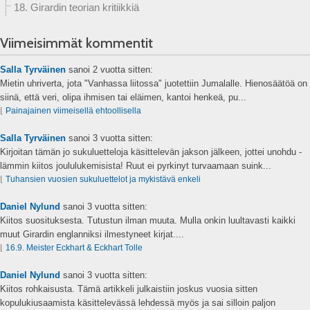
18. Girardin teorian kritiikkiä
Viimeisimmät kommentit
Salla Tyrväinen
sanoi
2 vuotta sitten:
Mietin uhriverta, jota "Vanhassa liitossa" juotettiin Jumalalle. Hienosäätöä on
siinä, että veri, olipa ihmisen tai eläimen, kantoi henkeä, pu...
⌊
Painajainen viimeisellä ehtoollisella
Salla Tyrväinen
sanoi
3 vuotta sitten:
Kirjoitan tämän jo sukuluetteloja käsittelevän jakson jälkeen, jottei unohdu -
lämmin kiitos joululukemisista! Ruut ei pyrkinyt turvaamaan suink...
⌊
Tuhansien vuosien sukuluettelot ja mykistävä enkeli
Daniel Nylund
sanoi
3 vuotta sitten:
Kiitos suosituksesta. Tutustun ilman muuta. Mulla onkin luultavasti kaikki
muut Girardin englanniksi ilmestyneet kirjat....
⌊
16.9. Meister Eckhart & Eckhart Tolle
Daniel Nylund
sanoi
3 vuotta sitten:
Kiitos rohkaisusta. Tämä artikkeli julkaistiin joskus vuosia sitten
kopulukiusaamista käsittelevässä lehdessä myös ja sai silloin paljon