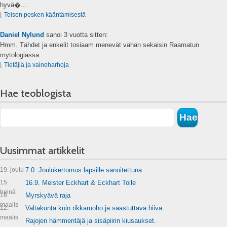
hyvä�...
⌊
Toisen posken kääntämisestä
Daniel Nylund
sanoi
3 vuotta sitten:
Hmm. Tähdet ja enkelit tosiaam menevät vähän sekaisin Raamatun
mytologiassa....
⌊
Tietäjiä ja vainoharhoja
Hae teoblogista
Uusimmat artikkelit
19. joulu
7.0. Joulukertomus lapsille sanoitettuna
15.
16.9. Meister Eckhart & Eckhart Tolle
heinä
16.
Myrskyävä raja
maalis
12.
Valtakunta kuin rikkaruoho ja saastuttava hiiva
maalis
Rajojen hämmentäjä ja sisäpiirin kiusaukset.