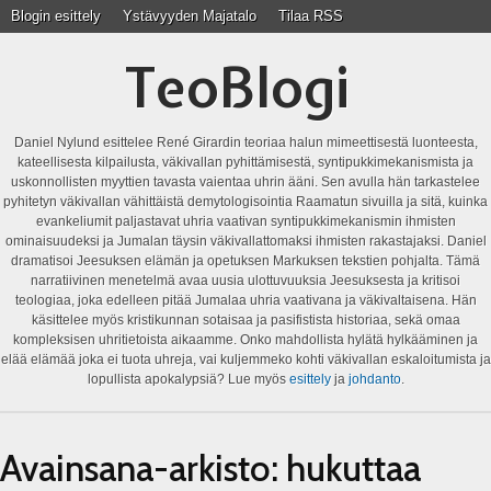
Blogin esittely
Ystävyyden Majatalo
Tilaa RSS
TeoBlogi
Daniel Nylund esittelee René Girardin teoriaa halun mimeettisestä luonteesta,
kateellisesta kilpailusta, väkivallan pyhittämisestä, syntipukkimekanismista ja
uskonnollisten myyttien tavasta vaientaa uhrin ääni. Sen avulla hän tarkastelee
pyhitetyn väkivallan vähittäistä demytologisointia Raamatun sivuilla ja sitä, kuinka
evankeliumit paljastavat uhria vaativan syntipukkimekanismin ihmisten
ominaisuudeksi ja Jumalan täysin väkivallattomaksi ihmisten rakastajaksi. Daniel
dramatisoi Jeesuksen elämän ja opetuksen Markuksen tekstien pohjalta. Tämä
narratiivinen menetelmä avaa uusia ulottuvuuksia Jeesuksesta ja kritisoi
teologiaa, joka edelleen pitää Jumalaa uhria vaativana ja väkivaltaisena. Hän
käsittelee myös kristikunnan sotaisaa ja pasifistista historiaa, sekä omaa
kompleksisen uhritietoista aikaamme. Onko mahdollista hylätä hylkääminen ja
elää elämää joka ei tuota uhreja, vai kuljemmeko kohti väkivallan eskaloitumista ja
lopullista apokalypsiä? Lue myös
esittely
ja
johdanto
.
Avainsana-arkisto:
hukuttaa