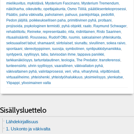
mielikuvitus
,
mykistävä
,
Mysterium Fascinans
,
Mysterium Tremendum
,
näköharha
,
oikeutettu
,
opettajakunta
,
Osmo Tiililä
,
päätöksentekoprosessi
,
Päätös
,
paha väkivalta
,
paholainen
,
pahuus
,
pankijohtaja
,
pedofiili
,
Pedon jäljillä
,
poikkeuksellisen paha
,
primitiivinen pyhä
,
profaani
,
projisoida
,
psykologinen termistö
,
pyhä objekti
,
raato
,
Raymund Schwager
,
rehabilitoitu
,
Reineke
,
representaatio
,
riita
,
ristiriitainen
,
Risto Saarinen
,
rituaalisääntö
,
Rousseau
,
Rudolf Otto
,
ruumis
,
saksalainen yhteiskunta
,
seksuaaliset tabut
,
shamaanit
,
siirtolaiset
,
siunattu
,
sivullinen
,
sokea raivo
,
spontaani
,
stereotyyppinen
,
suosija
,
symbolinen
,
syntipukkidynamiikka
,
syntyperä
,
syyllisyys
,
tabu
,
talvisodan ihme
,
tappava paniikki
,
tarkkanäköisyys
,
tartuntatautinen
,
teologia
,
The Predator
,
transferenssi
,
tunteensiirto
,
uhrin syyllisyys
,
vaarallinen
,
väkivallaton pyhä
,
väkivaltainen pyhä
,
valintaprosessi
,
veri
,
viha
,
viharyhmä
,
vilpittömästi
,
virtuaaliheimo
,
yhteishenki
,
yhteistyöhalukkuus
,
yksimielisyys
,
ylenkatse
,
Ylipappi
,
ylivoimainen valta
Sisällysluettelo
Lähdekirjallisuus
1. Uskonto ja väkivalta