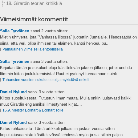
18. Girardin teorian kritiikkiä
Viimeisimmät kommentit
Salla Tyrväinen
sanoi
2 vuotta sitten:
Mietin uhriverta, jota "Vanhassa liitossa" juotettiin Jumalalle. Hienosäätöä on
siinä, että veri, olipa ihmisen tai eläimen, kantoi henkeä, pu...
⌊
Painajainen viimeisellä ehtoollisella
Salla Tyrväinen
sanoi
3 vuotta sitten:
Kirjoitan tämän jo sukuluetteloja käsittelevän jakson jälkeen, jottei unohdu -
lämmin kiitos joululukemisista! Ruut ei pyrkinyt turvaamaan suink...
⌊
Tuhansien vuosien sukuluettelot ja mykistävä enkeli
Daniel Nylund
sanoi
3 vuotta sitten:
Kiitos suosituksesta. Tutustun ilman muuta. Mulla onkin luultavasti kaikki
muut Girardin englanniksi ilmestyneet kirjat....
⌊
16.9. Meister Eckhart & Eckhart Tolle
Daniel Nylund
sanoi
3 vuotta sitten:
Kiitos rohkaisusta. Tämä artikkeli julkaistiin joskus vuosia sitten
kopulukiusaamista käsittelevässä lehdessä myös ja sai silloin paljon