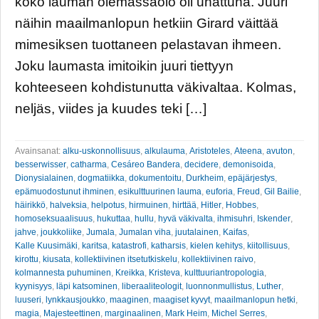
koko lauman olemassaolo oli uhattuna. Juuri
näihin maailmanlopun hetkiin Girard väittää
mimesiksen tuottaneen pelastavan ihmeen.
Joku laumasta imitoikin juuri tiettyyn
kohteeseen kohdistunutta väkivaltaa. Kolmas,
neljäs, viides ja kuudes teki […]
Avainsanat:
alku-uskonnollisuus
,
alkulauma
,
Aristoteles
,
Ateena
,
avuton
,
besserwisser
,
catharma
,
Cesáreo Bandera
,
decidere
,
demonisoida
,
Dionysialainen
,
dogmatiikka
,
dokumentoitu
,
Durkheim
,
epäjärjestys
,
epämuodostunut ihminen
,
esikulttuurinen lauma
,
euforia
,
Freud
,
Gil Bailie
,
häirikkö
,
halveksia
,
helpotus
,
hirmuinen
,
hirttää
,
Hitler
,
Hobbes
,
homoseksuaalisuus
,
hukuttaa
,
hullu
,
hyvä väkivalta
,
ihmisuhri
,
Iskender
,
jahve
,
joukkoliike
,
Jumala
,
Jumalan viha
,
juutalainen
,
Kaifas
,
Kalle Kuusimäki
,
karitsa
,
katastrofi
,
katharsis
,
kielen kehitys
,
kiitollisuus
,
kirottu
,
kiusata
,
kollektiivinen itsetutkiskelu
,
kollektiivinen raivo
,
kolmannesta puhuminen
,
Kreikka
,
Kristeva
,
kulttuuriantropologia
,
kyynisyys
,
läpi katsominen
,
liberaaliteologit
,
luonnonmullistus
,
Luther
,
luuseri
,
lynkkausjoukko
,
maaginen
,
maagiset kyvyt
,
maailmanlopun hetki
,
magia
,
Majesteettinen
,
marginaalinen
,
Mark Heim
,
Michel Serres
,