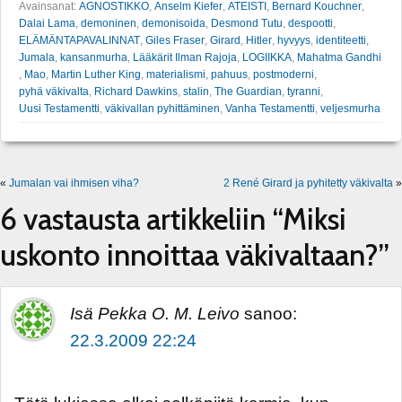
Avainsanat:
AGNOSTIKKO
,
Anselm Kiefer
,
ATEISTI
,
Bernard Kouchner
,
Dalai Lama
,
demoninen
,
demonisoida
,
Desmond Tutu
,
despootti
,
ELÄMÄNTAPAVALINNAT
,
Giles Fraser
,
Girard
,
Hitler
,
hyvyys
,
identiteetti
,
Jumala
,
kansanmurha
,
Lääkärit Ilman Rajoja
,
LOGIIKKA
,
Mahatma Gandhi
,
Mao
,
Martin Luther King
,
materialismi
,
pahuus
,
postmoderni
,
pyhä väkivalta
,
Richard Dawkins
,
stalin
,
The Guardian
,
tyranni
,
Uusi Testamentti
,
väkivallan pyhittäminen
,
Vanha Testamentti
,
veljesmurha
«
Jumalan vai ihmisen viha?
2 René Girard ja pyhitetty väkivalta
»
6 vastausta artikkeliin “Miksi
uskonto innoittaa väkivaltaan?”
Isä Pekka O. M. Leivo
sanoo:
22.3.2009 22:24