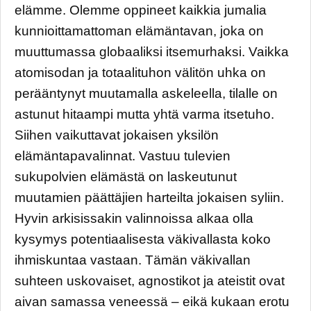
elämme. Olemme oppineet kaikkia jumalia
kunnioittamattoman elämäntavan, joka on
muuttumassa globaaliksi itsemurhaksi. Vaikka
atomisodan ja totaalituhon välitön uhka on
perääntynyt muutamalla askeleella, tilalle on
astunut hitaampi mutta yhtä varma itsetuho.
Siihen vaikuttavat jokaisen yksilön
elämäntapavalinnat. Vastuu tulevien
sukupolvien elämästä on laskeutunut
muutamien päättäjien harteilta jokaisen syliin.
Hyvin arkisissakin valinnoissa alkaa olla
kysymys potentiaalisesta väkivallasta koko
ihmiskuntaa vastaan. Tämän väkivallan
suhteen uskovaiset, agnostikot ja ateistit ovat
aivan samassa veneessä – eikä kukaan erotu