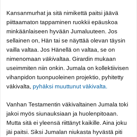
Kansanmurhat ja sitä nimikettä paitsi jäävä
piittaamaton tappaminen ruokkii epäuskoa
minkäänlaiseen hyvään Jumaluuteen. Jos
sellainen on, Hän tai se näyttää olevan täysin
vailla valtaa. Jos Hänellä on valtaa, se on
nimenomaan
väki
valtaa. Girardin mukaan
useimmiten niin onkin. Jumala on kollektiivisen
vihanpidon tuonpuoleinen projektio, pyhitetty
väkivalta,
pyhäksi muuttunut väkivalta.
Vanhan Testamentin väkivaltainen Jumala toki
jakoi myös siunauksiaan ja huolenpitoaan.
Mutta sitä ei yleensä riittänyt kaikille. Aina joku
jäi paitsi. Siksi Jumalan niukasta hyvästä piti