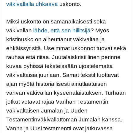
väkivallalla uhkaava
uskonto.
Miksi uskonto on samanaikaisesti sekä
väkivallan
lähde, että sen hillitsijä
? Myös
kristinusko on aiheuttanut väkivaltaa ja
ehkäissyt sitä. Useimmat uskonnot tuovat sekä
rauhaa että riitaa. Juutalaiskristillinen perinne
kuvaa pyhissä teksteissään ujostelematta
väkivaltaisia juuriaan. Samat tekstit tuottavat
ajan myötä historiallisesti ainutlaatuisen
vahvan väkivallan kyseenalaistuksen. Turhaan
jotkut vetävät rajaa Vanhan Testamentin
väkivaltaisen Jumalan ja Uuden
Testamentinväkivallattoman Jumalan kanssa.
Vanha ja Uusi testamentti ovat jatkuvassa