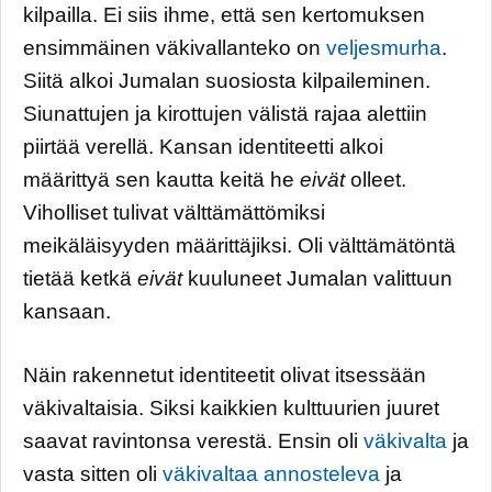
kilpailla. Ei siis ihme, että sen kertomuksen
ensimmäinen väkivallanteko on
veljesmurha
.
Siitä alkoi Jumalan suosiosta kilpaileminen.
Siunattujen ja kirottujen välistä rajaa alettiin
piirtää verellä. Kansan identiteetti alkoi
määrittyä sen kautta keitä he
eivät
olleet.
Viholliset tulivat välttämättömiksi
meikäläisyyden määrittäjiksi. Oli välttämätöntä
tietää ketkä
eivät
kuuluneet Jumalan valittuun
kansaan.
Näin rakennetut identiteetit olivat itsessään
väkivaltaisia. Siksi kaikkien kulttuurien juuret
saavat ravintonsa verestä. Ensin oli
väkivalta
ja
vasta sitten oli
väkivaltaa annosteleva
ja