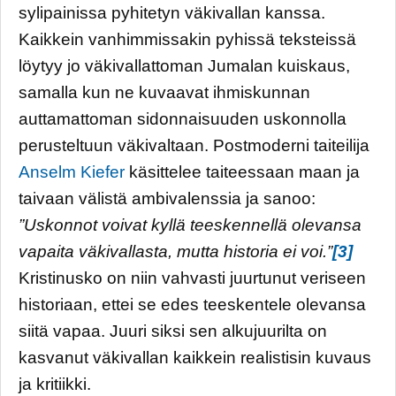
sylipainissa pyhitetyn väkivallan kanssa.
Kaikkein vanhimmissakin pyhissä teksteissä
löytyy jo väkivallattoman Jumalan kuiskaus,
samalla kun ne kuvaavat ihmiskunnan
auttamattoman sidonnaisuuden uskonnolla
perusteltuun väkivaltaan. Postmoderni taiteilija
Anselm Kiefer
käsittelee taiteessaan maan ja
taivaan välistä ambivalenssia ja sanoo:
”Uskonnot voivat kyllä teeskennellä olevansa
vapaita väkivallasta, mutta historia ei voi.”
[3]
Kristinusko on niin vahvasti juurtunut veriseen
historiaan, ettei se edes teeskentele olevansa
siitä vapaa. Juuri siksi sen alkujuurilta on
kasvanut väkivallan kaikkein realistisin kuvaus
ja kritiikki.