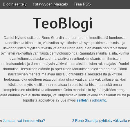
Blogin esittely
Ystävyyden Majatalo
Tilaa RSS
TeoBlogi
Daniel Nylund esittelee René Girardin teoriaa halun mimeettisestä luonteesta,
kateellisesta kilpailusta, väkivallan pyhittämisestä, syntipukkimekanismista ja
uskonnollisten myyttien tavasta vaientaa uhrin ääni. Sen avulla hän tarkastelee
pyhitetyn väkivallan vähittäistä demytologisointia Raamatun sivuilla ja sitä, kuinka
evankeliumit paljastavat uhria vaativan syntipukkimekanismin ihmisten
ominaisuudeksi ja Jumalan täysin väkivallattomaksi ihmisten rakastajaksi. Daniel
dramatisoi Jeesuksen elämän ja opetuksen Markuksen tekstien pohjalta. Tämä
narratiivinen menetelmä avaa uusia ulottuvuuksia Jeesuksesta ja kritisoi
teologiaa, joka edelleen pitää Jumalaa uhria vaativana ja väkivaltaisena. Hän
käsittelee myös kristikunnan sotaisaa ja pasifistista historiaa, sekä omaa
kompleksisen uhritietoista aikaamme. Onko mahdollista hylätä hylkääminen ja
elää elämää joka ei tuota uhreja, vai kuljemmeko kohti väkivallan eskaloitumista ja
lopullista apokalypsiä? Lue myös
esittely
ja
johdanto
.
«
Jumalan vai ihmisen viha?
2 René Girard ja pyhitetty väkivalta
»