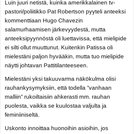
Luin juuri netistä, kuinka amerikkalainen tv-
pastori/poliitikko Pat Robertson pyyteli anteeksi
kommenttiaan Hugo Chavezin
salamurhaamisen järkevyydestä, mutta
anteeksipyynnöstä oli luettavissa, että mielipide
ei silti ollut muuttunut. Kuitenkin Patissa oli
mielestäni paljon hyvääkin, mutta tuo mielipide
näytti johtavan Pattitilanteeseen.
Mielestäni yksi takuuvarma näkökulma olisi
rauhankysymyksiin, että todella ”vanhaan
malliin” rukoiltaisiin ahkerasti mm. rauhan
puolesta, vaikka se kuulostaa valjulta ja
feminiiniseltä.
Uskonto innoittaa huonoihin asioihin, jos