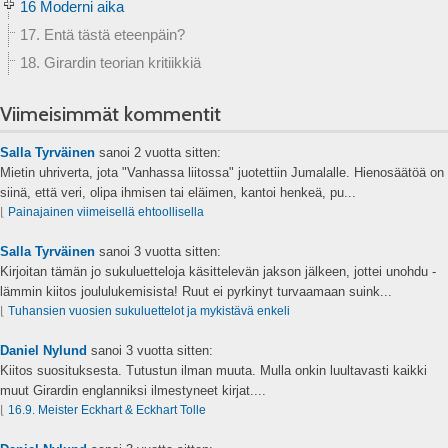
16 Moderni aika
17. Entä tästä eteenpäin?
18. Girardin teorian kritiikkiä
Viimeisimmät kommentit
Salla Tyrväinen
sanoi
2 vuotta sitten:
Mietin uhriverta, jota "Vanhassa liitossa" juotettiin Jumalalle. Hienosäätöä on
siinä, että veri, olipa ihmisen tai eläimen, kantoi henkeä, pu...
⌊
Painajainen viimeisellä ehtoollisella
Salla Tyrväinen
sanoi
3 vuotta sitten:
Kirjoitan tämän jo sukuluetteloja käsittelevän jakson jälkeen, jottei unohdu -
lämmin kiitos joululukemisista! Ruut ei pyrkinyt turvaamaan suink...
⌊
Tuhansien vuosien sukuluettelot ja mykistävä enkeli
Daniel Nylund
sanoi
3 vuotta sitten:
Kiitos suosituksesta. Tutustun ilman muuta. Mulla onkin luultavasti kaikki
muut Girardin englanniksi ilmestyneet kirjat....
⌊
16.9. Meister Eckhart & Eckhart Tolle