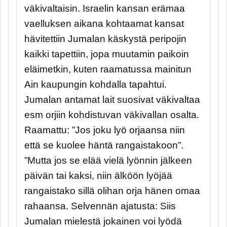
väkivaltaisin. Israelin kansan erämaa
vaelluksen aikana kohtaamat kansat
hävitettiin Jumalan käskystä peripojin
kaikki tapettiin, jopa muutamin paikoin
eläimetkin, kuten raamatussa mainitun
Ain kaupungin kohdalla tapahtui.
Jumalan antamat lait suosivat väkivaltaa
esm orjiin kohdistuvan väkivallan osalta.
Raamattu: ”Jos joku lyö orjaansa niin
että se kuolee häntä rangaistakoon”.
”Mutta jos se elää vielä lyönnin jälkeen
päivän tai kaksi, niin älköön lyöjää
rangaistako sillä olihan orja hänen omaa
rahaansa. Selvennän ajatusta: Siis
Jumalan mielestä jokainen voi lyödä