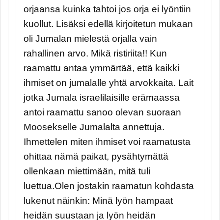
orjaansa kuinka tahtoi jos orja ei lyöntiin
kuollut. Lisäksi edellä kirjoitetun mukaan
oli Jumalan mielestä orjalla vain
rahallinen arvo. Mikä ristiriita!! Kun
raamattu antaa ymmärtää, että kaikki
ihmiset on jumalalle yhtä arvokkaita. Lait
jotka Jumala israelilaisille erämaassa
antoi raamattu sanoo olevan suoraan
Moosekselle Jumalalta annettuja.
Ihmettelen miten ihmiset voi raamatusta
ohittaa nämä paikat, pysähtymättä
ollenkaan miettimään, mitä tuli
luettua.Olen jostakin raamatun kohdasta
lukenut näinkin: Minä lyön hampaat
heidän suustaan ja lyön heidän