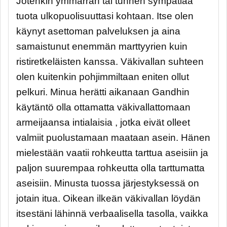
Jotenkin ymmärrän tai tunnen sympatiaa
tuota ulkopuolisuuttasi kohtaan. Itse olen
käynyt asettoman palveluksen ja aina
samaistunut enemmän marttyyrien kuin
ristiretkeläisten kanssa. Väkivallan suhteen
olen kuitenkin pohjimmiltaan eniten ollut
pelkuri. Minua herätti aikanaan Gandhin
käytäntö olla ottamatta väkivallattomaan
armeijaansa intialaisia , jotka eivät olleet
valmiit puolustamaan maataan asein. Hänen
mielestään vaatii rohkeutta tarttua aseisiin ja
paljon suurempaa rohkeutta olla tarttumatta
aseisiin. Minusta tuossa järjestyksessä on
jotain itua. Oikean ilkeän väkivallan löydän
itsestäni lähinnä verbaalisella tasolla, vaikka