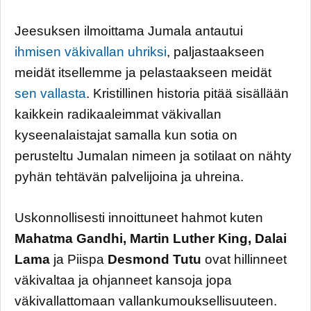
Jeesuksen ilmoittama Jumala antautui
ihmisen väkivallan uhriksi
, paljastaakseen
meidät itsellemme ja pelastaakseen meidät
sen vallasta
. Kristillinen historia pitää sisällään
kaikkein radikaaleimmat väkivallan
kyseenalaistajat samalla kun sotia on
perusteltu Jumalan nimeen ja sotilaat on nähty
pyhän tehtävän palvelijoina ja uhreina.
Uskonnollisesti innoittuneet hahmot kuten
Mahatma Gandhi, Martin Luther King, Dalai
Lama
ja Piispa
Desmond Tutu
ovat hillinneet
väkivaltaa ja ohjanneet kansoja jopa
väkivallattomaan vallankumouksellisuuteen.