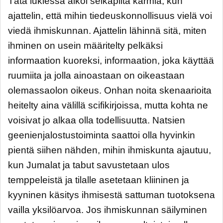
Tätä lukiessa alkoi selkäpiitä karmia, kun
ajattelin, että mihin tiedeuskonnollisuus vielä voi
viedä ihmiskunnan. Ajattelin lähinnä sitä, miten
ihminen on usein määritelty pelkäksi
informaation kuoreksi, informaation, joka käyttää
ruumiita ja jolla ainoastaan on oikeastaan
olemassaolon oikeus. Onhan noita skenaarioita
heitelty aina välillä scifikirjoissa, mutta kohta ne
voisivat jo alkaa olla todellisuutta. Natsien
geenienjalostustoiminta saattoi olla hyvinkin
pientä siihen nähden, mihin ihmiskunta ajautuu,
kun Jumalat ja tabut savustetaan ulos
temppeleistä ja tilalle asetetaan kliininen ja
kyyninen käsitys ihmisestä sattuman tuotoksena
vailla yksilöarvoa. Jos ihmiskunnan säilyminen