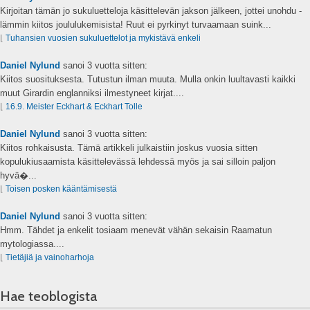
Kirjoitan tämän jo sukuluetteloja käsittelevän jakson jälkeen, jottei unohdu -
lämmin kiitos joululukemisista! Ruut ei pyrkinyt turvaamaan suink...
⌊
Tuhansien vuosien sukuluettelot ja mykistävä enkeli
Daniel Nylund
sanoi
3 vuotta sitten:
Kiitos suosituksesta. Tutustun ilman muuta. Mulla onkin luultavasti kaikki
muut Girardin englanniksi ilmestyneet kirjat....
⌊
16.9. Meister Eckhart & Eckhart Tolle
Daniel Nylund
sanoi
3 vuotta sitten:
Kiitos rohkaisusta. Tämä artikkeli julkaistiin joskus vuosia sitten
kopulukiusaamista käsittelevässä lehdessä myös ja sai silloin paljon
hyvä�...
⌊
Toisen posken kääntämisestä
Daniel Nylund
sanoi
3 vuotta sitten:
Hmm. Tähdet ja enkelit tosiaam menevät vähän sekaisin Raamatun
mytologiassa....
⌊
Tietäjiä ja vainoharhoja
Hae teoblogista