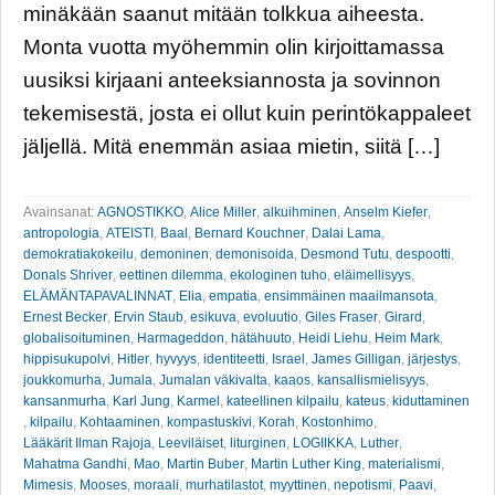
minäkään saanut mitään tolkkua aiheesta.
Monta vuotta myöhemmin olin kirjoittamassa
uusiksi kirjaani anteeksiannosta ja sovinnon
tekemisestä, josta ei ollut kuin perintökappaleet
jäljellä. Mitä enemmän asiaa mietin, siitä […]
Avainsanat:
AGNOSTIKKO
,
Alice Miller
,
alkuihminen
,
Anselm Kiefer
,
antropologia
,
ATEISTI
,
Baal
,
Bernard Kouchner
,
Dalai Lama
,
demokratiakokeilu
,
demoninen
,
demonisoida
,
Desmond Tutu
,
despootti
,
Donals Shriver
,
eettinen dilemma
,
ekologinen tuho
,
eläimellisyys
,
ELÄMÄNTAPAVALINNAT
,
Elia
,
empatia
,
ensimmäinen maailmansota
,
Ernest Becker
,
Ervin Staub
,
esikuva
,
evoluutio
,
Giles Fraser
,
Girard
,
globalisoituminen
,
Harmageddon
,
hätähuuto
,
Heidi Liehu
,
Heim Mark
,
hippisukupolvi
,
Hitler
,
hyvyys
,
identiteetti
,
Israel
,
James Gilligan
,
järjestys
,
joukkomurha
,
Jumala
,
Jumalan väkivalta
,
kaaos
,
kansallismielisyys
,
kansanmurha
,
Karl Jung
,
Karmel
,
kateellinen kilpailu
,
kateus
,
kiduttaminen
,
kilpailu
,
Kohtaaminen
,
kompastuskivi
,
Korah
,
Kostonhimo
,
Lääkärit Ilman Rajoja
,
Leeviläiset
,
liturginen
,
LOGIIKKA
,
Luther
,
Mahatma Gandhi
,
Mao
,
Martin Buber
,
Martin Luther King
,
materialismi
,
Mimesis
,
Mooses
,
moraali
,
murhatilastot
,
myyttinen
,
nepotismi
,
Paavi
,