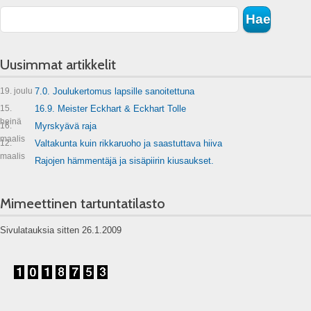
Uusimmat artikkelit
19. joulu
7.0. Joulukertomus lapsille sanoitettuna
15.
16.9. Meister Eckhart & Eckhart Tolle
heinä
16.
Myrskyävä raja
maalis
12.
Valtakunta kuin rikkaruoho ja saastuttava hiiva
maalis
Rajojen hämmentäjä ja sisäpiirin kiusaukset.
Mimeettinen tartuntatilasto
Sivulatauksia sitten 26.1.2009