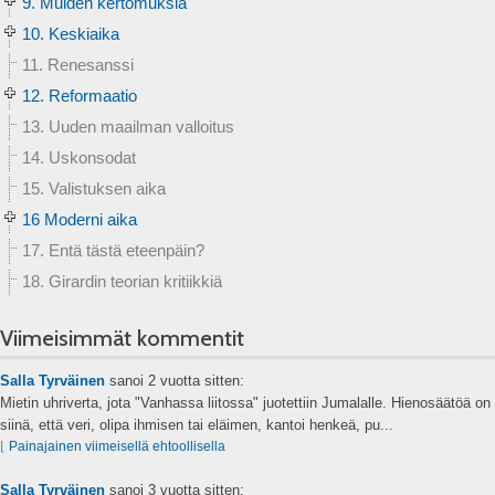
9. Muiden kertomuksia
10. Keskiaika
11. Renesanssi
12. Reformaatio
13. Uuden maailman valloitus
14. Uskonsodat
15. Valistuksen aika
16 Moderni aika
17. Entä tästä eteenpäin?
18. Girardin teorian kritiikkiä
Viimeisimmät kommentit
Salla Tyrväinen
sanoi
2 vuotta sitten:
Mietin uhriverta, jota "Vanhassa liitossa" juotettiin Jumalalle. Hienosäätöä on
siinä, että veri, olipa ihmisen tai eläimen, kantoi henkeä, pu...
⌊
Painajainen viimeisellä ehtoollisella
Salla Tyrväinen
sanoi
3 vuotta sitten: