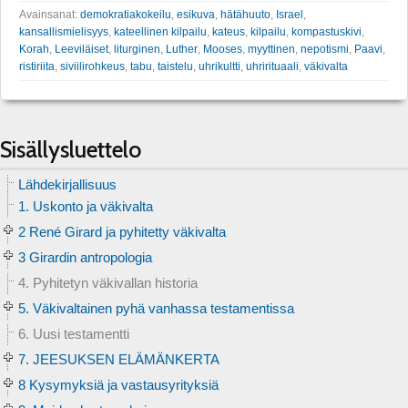
Avainsanat:
demokratiakokeilu
,
esikuva
,
hätähuuto
,
Israel
,
kansallismielisyys
,
kateellinen kilpailu
,
kateus
,
kilpailu
,
kompastuskivi
,
Korah
,
Leeviläiset
,
liturginen
,
Luther
,
Mooses
,
myyttinen
,
nepotismi
,
Paavi
,
ristiriita
,
siviilirohkeus
,
tabu
,
taistelu
,
uhrikultti
,
uhrirituaali
,
väkivalta
Sisällysluettelo
Lähdekirjallisuus
1. Uskonto ja väkivalta
2 René Girard ja pyhitetty väkivalta
3 Girardin antropologia
4. Pyhitetyn väkivallan historia
5. Väkivaltainen pyhä vanhassa testamentissa
6. Uusi testamentti
7. JEESUKSEN ELÄMÄNKERTA
8 Kysymyksiä ja vastausyrityksiä