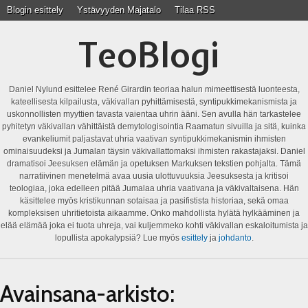
Blogin esittely
Ystävyyden Majatalo
Tilaa RSS
TeoBlogi
Daniel Nylund esittelee René Girardin teoriaa halun mimeettisestä luonteesta,
kateellisesta kilpailusta, väkivallan pyhittämisestä, syntipukkimekanismista ja
uskonnollisten myyttien tavasta vaientaa uhrin ääni. Sen avulla hän tarkastelee
pyhitetyn väkivallan vähittäistä demytologisointia Raamatun sivuilla ja sitä, kuinka
evankeliumit paljastavat uhria vaativan syntipukkimekanismin ihmisten
ominaisuudeksi ja Jumalan täysin väkivallattomaksi ihmisten rakastajaksi. Daniel
dramatisoi Jeesuksen elämän ja opetuksen Markuksen tekstien pohjalta. Tämä
narratiivinen menetelmä avaa uusia ulottuvuuksia Jeesuksesta ja kritisoi
teologiaa, joka edelleen pitää Jumalaa uhria vaativana ja väkivaltaisena. Hän
käsittelee myös kristikunnan sotaisaa ja pasifistista historiaa, sekä omaa
kompleksisen uhritietoista aikaamme. Onko mahdollista hylätä hylkääminen ja
elää elämää joka ei tuota uhreja, vai kuljemmeko kohti väkivallan eskaloitumista ja
lopullista apokalypsiä? Lue myös
esittely
ja
johdanto
.
Avainsana-arkisto: