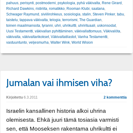
pahuus
,
perisynti
,
postmoderni
,
psykologia
,
pyhä väkivalta
,
Rene Girard
,
Richard Dawkins
,
ristiriita
,
romatikko
,
Rooman Klubi
,
saatana
,
Schwager Raymund
,
siviilirohkeus
,
sosiologia
,
stalin
,
Steven Pinker
,
tabu
,
taistelu
,
tappava väkivalta
,
telogia
,
terrorismi
,
The Guardian
,
toinen maailmansota
,
tyranni
,
uhri
,
uhrikultti
,
uhrirituaali
,
uskonsodat
,
Uusi Testamentti
,
väkivallan pyhittäminen
,
väkivallattomuus
,
Väkivalöta
,
väkivalta
,
väkivaltarikokset
,
Väkivaltatilastot
,
Vanha Testamentti
,
vastuuntunto
,
veljesmurha
,
Walter Wink
,
World Wision
Jumalan vai ihmisen viha?
Kirjoitettu
6.3.2011
2 kommenttia
Israelin kansallinen historia alkoi uhrina
olemisesta. Ehkä juuri tämä tosiasia varmisti
sen, että Mooseksen rakentama uhrikultti ei