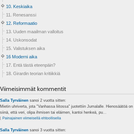
10. Keskiaika
11. Renesanssi
12. Reformaatio
13. Uuden maailman valloitus
14. Uskonsodat
15. Valistuksen aika
16 Moderni aika
17. Entä tästä eteenpäin?
18. Girardin teorian kritiikkiä
Viimeisimmät kommentit
Salla Tyrväinen
sanoi
2 vuotta sitten:
Mietin uhriverta, jota "Vanhassa liitossa" juotettiin Jumalalle. Hienosäätöä on
siinä, että veri, olipa ihmisen tai eläimen, kantoi henkeä, pu...
⌊
Painajainen viimeisellä ehtoollisella
Salla Tyrväinen
sanoi
3 vuotta sitten: