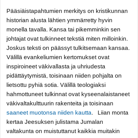
Pääsiäistapahtumien merkitys on kristikunnan
historian alusta lähtien ymmärretty hyvin
monella tavalla. Kansa tai pikemminkin sen
johtajat ovat tulkinneet tekstiä miten milloinkin.
Joskus teksti on päässyt tulkitsemaan kansaa.
Välillä evankeliumien kertomukset ovat
inspiroineet väkivallasta ja uhriudesta
pidättäytymistä, toisinaan niiden pohjalta on
lietsottu pyhiä sotia. Välillä teologiaksi
hahmottuneet tulkinnat ovat kyseenalaistaneet
väkivaltakulttuurin rakenteita ja toisinaan
saaneet muotonsa niiden kautta
. Liian monta
kertaa Jeesuksen julistama Jumalan
valtakunta on muistuttanut kaikkia muitakin