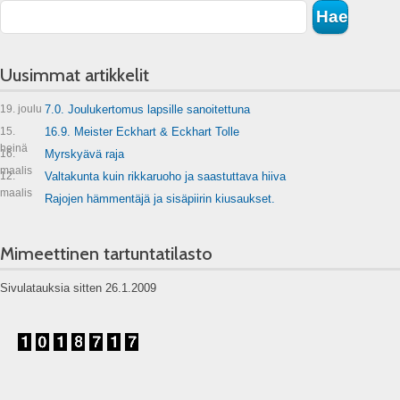
Uusimmat artikkelit
19. joulu
7.0. Joulukertomus lapsille sanoitettuna
15.
16.9. Meister Eckhart & Eckhart Tolle
heinä
16.
Myrskyävä raja
maalis
12.
Valtakunta kuin rikkaruoho ja saastuttava hiiva
maalis
Rajojen hämmentäjä ja sisäpiirin kiusaukset.
Mimeettinen tartuntatilasto
Sivulatauksia sitten 26.1.2009