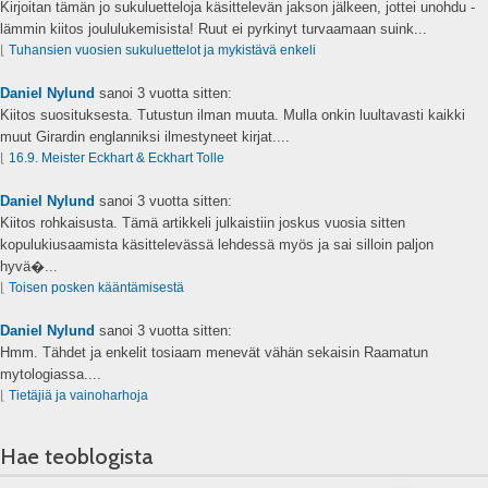
Kirjoitan tämän jo sukuluetteloja käsittelevän jakson jälkeen, jottei unohdu -
lämmin kiitos joululukemisista! Ruut ei pyrkinyt turvaamaan suink...
⌊
Tuhansien vuosien sukuluettelot ja mykistävä enkeli
Daniel Nylund
sanoi
3 vuotta sitten:
Kiitos suosituksesta. Tutustun ilman muuta. Mulla onkin luultavasti kaikki
muut Girardin englanniksi ilmestyneet kirjat....
⌊
16.9. Meister Eckhart & Eckhart Tolle
Daniel Nylund
sanoi
3 vuotta sitten:
Kiitos rohkaisusta. Tämä artikkeli julkaistiin joskus vuosia sitten
kopulukiusaamista käsittelevässä lehdessä myös ja sai silloin paljon
hyvä�...
⌊
Toisen posken kääntämisestä
Daniel Nylund
sanoi
3 vuotta sitten:
Hmm. Tähdet ja enkelit tosiaam menevät vähän sekaisin Raamatun
mytologiassa....
⌊
Tietäjiä ja vainoharhoja
Hae teoblogista