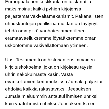
Eurooppalainen kristikunta on toistanut ja
maksimoinut kaikki pyhien kirjojensa
paljastamat väkivaltamekanismit. Pakanallisten
uhriuskontojen perillisinä meidän on täytynyt
tehdä oma pitkä vanhatestamentillinen
erämaavaelluksemme löytääksemme oman
uskontomme väkivallattomaan ytimeen.
Uusi Testamentti on historian ensimmäinen
kirjoituskokoelma, joka on kirjoitettu täysin
uhrin näkökulmasta käsin. Vasta
evankeliumien kertomuksissa Jumala paljastui
ehdoitta kaikkia rakastavaksi. Jeesuksen
Jumala mieluummin antautui ihmisen uhriksi
kuin vaati ihmistä uhriksi. Jeesuksen Isä ei