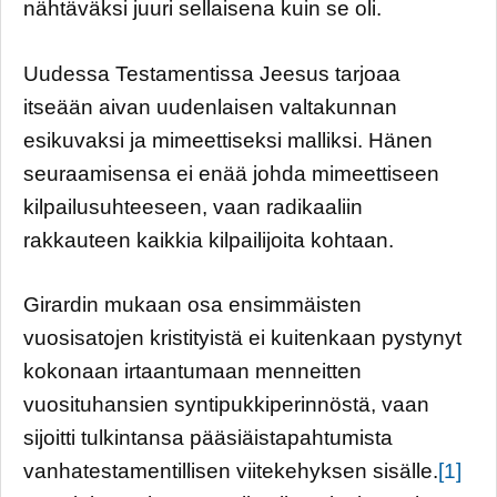
nähtäväksi juuri sellaisena kuin se oli.
Uudessa Testamentissa Jeesus tarjoaa
itseään aivan uudenlaisen valtakunnan
esikuvaksi ja mimeettiseksi malliksi. Hänen
seuraamisensa ei enää johda mimeettiseen
kilpailusuhteeseen, vaan radikaaliin
rakkauteen kaikkia kilpailijoita kohtaan.
Girardin mukaan osa ensimmäisten
vuosisatojen kristityistä ei kuitenkaan pystynyt
kokonaan irtaantumaan menneitten
vuosituhansien syntipukkiperinnöstä, vaan
sijoitti tulkintansa pääsiäistapahtumista
vanhatestamentillisen viitekehyksen sisälle.
[1]