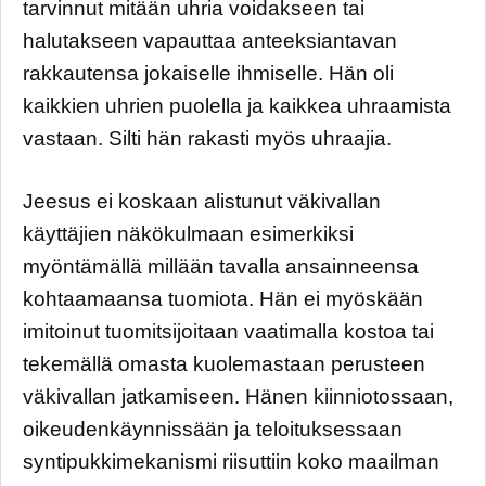
tarvinnut mitään uhria voidakseen tai
halutakseen vapauttaa anteeksiantavan
rakkautensa jokaiselle ihmiselle. Hän oli
kaikkien uhrien puolella ja kaikkea uhraamista
vastaan. Silti hän rakasti myös uhraajia.
Jeesus ei koskaan alistunut väkivallan
käyttäjien näkökulmaan esimerkiksi
myöntämällä millään tavalla ansainneensa
kohtaamaansa tuomiota. Hän ei myöskään
imitoinut tuomitsijoitaan vaatimalla kostoa tai
tekemällä omasta kuolemastaan perusteen
väkivallan jatkamiseen. Hänen kiinniotossaan,
oikeudenkäynnissään ja teloituksessaan
syntipukkimekanismi riisuttiin koko maailman