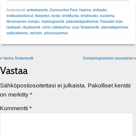
Avainsanat:
anteeksianto
,
Dumouchel Paul
,
heprea
,
imitaatio
,
institualisoitunut
,
itsepetos
,
kosto
,
kristikunta
,
kristinusko
,
kuolema
,
länsimainen sivistys
,
mytologisointi
,
pääsiäistapahtumat
,
Paavalin kirje
,
radikaali
,
ritualisointi
,
uhrin näkökulma
,
Uusi Testamentti
,
väkivaltaperinne
,
valtarakenne
,
veriuhri
,
ylösnousemus
«
Vanha Testamentti
Demytologisoinnin seuraukset
»
Vastaa
Sähköpostiosoitettasi ei julkaista.
Pakolliset kentät
on merkitty
*
Kommentti
*