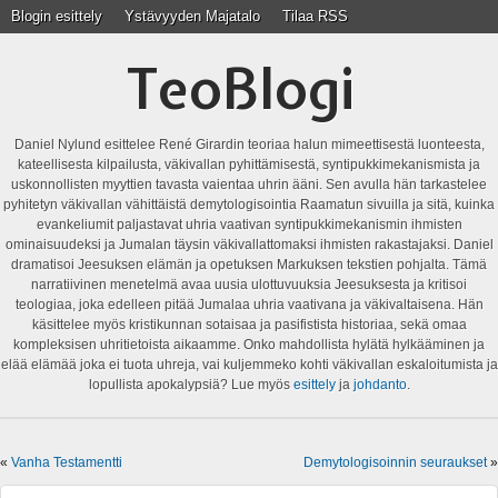
Blogin esittely
Ystävyyden Majatalo
Tilaa RSS
TeoBlogi
Daniel Nylund esittelee René Girardin teoriaa halun mimeettisestä luonteesta,
kateellisesta kilpailusta, väkivallan pyhittämisestä, syntipukkimekanismista ja
uskonnollisten myyttien tavasta vaientaa uhrin ääni. Sen avulla hän tarkastelee
pyhitetyn väkivallan vähittäistä demytologisointia Raamatun sivuilla ja sitä, kuinka
evankeliumit paljastavat uhria vaativan syntipukkimekanismin ihmisten
ominaisuudeksi ja Jumalan täysin väkivallattomaksi ihmisten rakastajaksi. Daniel
dramatisoi Jeesuksen elämän ja opetuksen Markuksen tekstien pohjalta. Tämä
narratiivinen menetelmä avaa uusia ulottuvuuksia Jeesuksesta ja kritisoi
teologiaa, joka edelleen pitää Jumalaa uhria vaativana ja väkivaltaisena. Hän
käsittelee myös kristikunnan sotaisaa ja pasifistista historiaa, sekä omaa
kompleksisen uhritietoista aikaamme. Onko mahdollista hylätä hylkääminen ja
elää elämää joka ei tuota uhreja, vai kuljemmeko kohti väkivallan eskaloitumista ja
lopullista apokalypsiä? Lue myös
esittely
ja
johdanto
.
«
Vanha Testamentti
Demytologisoinnin seuraukset
»