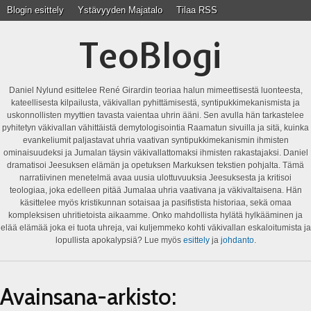
Blogin esittely
Ystävyyden Majatalo
Tilaa RSS
TeoBlogi
Daniel Nylund esittelee René Girardin teoriaa halun mimeettisestä luonteesta,
kateellisesta kilpailusta, väkivallan pyhittämisestä, syntipukkimekanismista ja
uskonnollisten myyttien tavasta vaientaa uhrin ääni. Sen avulla hän tarkastelee
pyhitetyn väkivallan vähittäistä demytologisointia Raamatun sivuilla ja sitä, kuinka
evankeliumit paljastavat uhria vaativan syntipukkimekanismin ihmisten
ominaisuudeksi ja Jumalan täysin väkivallattomaksi ihmisten rakastajaksi. Daniel
dramatisoi Jeesuksen elämän ja opetuksen Markuksen tekstien pohjalta. Tämä
narratiivinen menetelmä avaa uusia ulottuvuuksia Jeesuksesta ja kritisoi
teologiaa, joka edelleen pitää Jumalaa uhria vaativana ja väkivaltaisena. Hän
käsittelee myös kristikunnan sotaisaa ja pasifistista historiaa, sekä omaa
kompleksisen uhritietoista aikaamme. Onko mahdollista hylätä hylkääminen ja
elää elämää joka ei tuota uhreja, vai kuljemmeko kohti väkivallan eskaloitumista ja
lopullista apokalypsiä? Lue myös
esittely
ja
johdanto
.
Avainsana-arkisto: