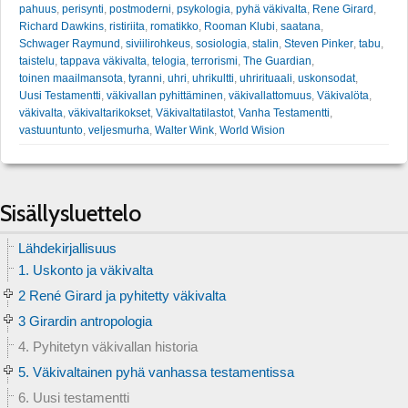
pahuus
,
perisynti
,
postmoderni
,
psykologia
,
pyhä väkivalta
,
Rene Girard
,
Richard Dawkins
,
ristiriita
,
romatikko
,
Rooman Klubi
,
saatana
,
Schwager Raymund
,
siviilirohkeus
,
sosiologia
,
stalin
,
Steven Pinker
,
tabu
,
taistelu
,
tappava väkivalta
,
telogia
,
terrorismi
,
The Guardian
,
toinen maailmansota
,
tyranni
,
uhri
,
uhrikultti
,
uhrirituaali
,
uskonsodat
,
Uusi Testamentti
,
väkivallan pyhittäminen
,
väkivallattomuus
,
Väkivalöta
,
väkivalta
,
väkivaltarikokset
,
Väkivaltatilastot
,
Vanha Testamentti
,
vastuuntunto
,
veljesmurha
,
Walter Wink
,
World Wision
Sisällysluettelo
Lähdekirjallisuus
1. Uskonto ja väkivalta
2 René Girard ja pyhitetty väkivalta
3 Girardin antropologia
4. Pyhitetyn väkivallan historia
5. Väkivaltainen pyhä vanhassa testamentissa
6. Uusi testamentti