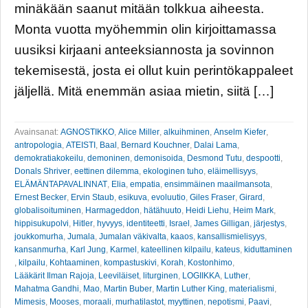
minäkään saanut mitään tolkkua aiheesta.
Monta vuotta myöhemmin olin kirjoittamassa
uusiksi kirjaani anteeksiannosta ja sovinnon
tekemisestä, josta ei ollut kuin perintökappaleet
jäljellä. Mitä enemmän asiaa mietin, siitä […]
Avainsanat:
AGNOSTIKKO
,
Alice Miller
,
alkuihminen
,
Anselm Kiefer
,
antropologia
,
ATEISTI
,
Baal
,
Bernard Kouchner
,
Dalai Lama
,
demokratiakokeilu
,
demoninen
,
demonisoida
,
Desmond Tutu
,
despootti
,
Donals Shriver
,
eettinen dilemma
,
ekologinen tuho
,
eläimellisyys
,
ELÄMÄNTAPAVALINNAT
,
Elia
,
empatia
,
ensimmäinen maailmansota
,
Ernest Becker
,
Ervin Staub
,
esikuva
,
evoluutio
,
Giles Fraser
,
Girard
,
globalisoituminen
,
Harmageddon
,
hätähuuto
,
Heidi Liehu
,
Heim Mark
,
hippisukupolvi
,
Hitler
,
hyvyys
,
identiteetti
,
Israel
,
James Gilligan
,
järjestys
,
joukkomurha
,
Jumala
,
Jumalan väkivalta
,
kaaos
,
kansallismielisyys
,
kansanmurha
,
Karl Jung
,
Karmel
,
kateellinen kilpailu
,
kateus
,
kiduttaminen
,
kilpailu
,
Kohtaaminen
,
kompastuskivi
,
Korah
,
Kostonhimo
,
Lääkärit Ilman Rajoja
,
Leeviläiset
,
liturginen
,
LOGIIKKA
,
Luther
,
Mahatma Gandhi
,
Mao
,
Martin Buber
,
Martin Luther King
,
materialismi
,
Mimesis
,
Mooses
,
moraali
,
murhatilastot
,
myyttinen
,
nepotismi
,
Paavi
,