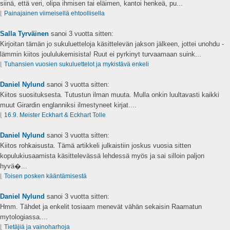
siinä, että veri, olipa ihmisen tai eläimen, kantoi henkeä, pu...
⌊
Painajainen viimeisellä ehtoollisella
Salla Tyrväinen
sanoi
3 vuotta sitten:
Kirjoitan tämän jo sukuluetteloja käsittelevän jakson jälkeen, jottei unohdu -
lämmin kiitos joululukemisista! Ruut ei pyrkinyt turvaamaan suink...
⌊
Tuhansien vuosien sukuluettelot ja mykistävä enkeli
Daniel Nylund
sanoi
3 vuotta sitten:
Kiitos suosituksesta. Tutustun ilman muuta. Mulla onkin luultavasti kaikki
muut Girardin englanniksi ilmestyneet kirjat....
⌊
16.9. Meister Eckhart & Eckhart Tolle
Daniel Nylund
sanoi
3 vuotta sitten:
Kiitos rohkaisusta. Tämä artikkeli julkaistiin joskus vuosia sitten
kopulukiusaamista käsittelevässä lehdessä myös ja sai silloin paljon
hyvä�...
⌊
Toisen posken kääntämisestä
Daniel Nylund
sanoi
3 vuotta sitten:
Hmm. Tähdet ja enkelit tosiaam menevät vähän sekaisin Raamatun
mytologiassa....
⌊
Tietäjiä ja vainoharhoja