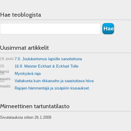
Hae teoblogista
Uusimmat artikkelit
19. joulu
7.0. Joulukertomus lapsille sanoitettuna
15.
16.9. Meister Eckhart & Eckhart Tolle
heinä
16.
Myrskyävä raja
maalis
12.
Valtakunta kuin rikkaruoho ja saastuttava hiiva
maalis
Rajojen hämmentäjä ja sisäpiirin kiusaukset.
Mimeettinen tartuntatilasto
Sivulatauksia sitten 26.1.2009