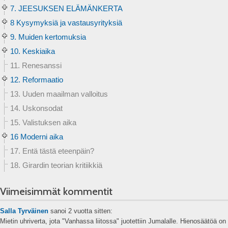
7. JEESUKSEN ELÄMÄNKERTA
8 Kysymyksiä ja vastausyrityksiä
9. Muiden kertomuksia
10. Keskiaika
11. Renesanssi
12. Reformaatio
13. Uuden maailman valloitus
14. Uskonsodat
15. Valistuksen aika
16 Moderni aika
17. Entä tästä eteenpäin?
18. Girardin teorian kritiikkiä
Viimeisimmät kommentit
Salla Tyrväinen
sanoi
2 vuotta sitten:
Mietin uhriverta, jota "Vanhassa liitossa" juotettiin Jumalalle. Hienosäätöä on