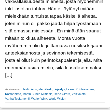
väkivaltaisuudesta mieheltä, josta myöhemmin
tuli filosofian tohtori. Hän ei löytänyt mitään
mielekkään tuntuista tapaa käsitellä aihetta,
joten minun oli pakko jäädä hiljaa työstämään
sitä omassa mielessäni. En minäkään saanut
mitään tolkkua aiheesta. Monta vuotta
myöhemmin olin kirjoittamassa uusiksi kirjaani
anteeksiannosta ja sovinnon tekemisestä,
josta ei ollut kuin perintökappaleet jäljellä. Mitä
enemmän asiaa mietin, siitä kiusallisemmaksi
[…]
Avainsanat:
Heidi Liehu
,
identiteetti
,
järjestys
,
kaaos
,
Kohtaaminen
,
Kostonhimo
,
Martin Buber
,
Mimesis
,
Rene Girard
,
Väkivalöta
,
Vanha Testamentti
,
Walter Wink
,
World Wision