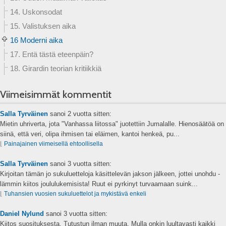
14. Uskonsodat
15. Valistuksen aika
16 Moderni aika
17. Entä tästä eteenpäin?
18. Girardin teorian kritiikkiä
Viimeisimmät kommentit
Salla Tyrväinen
sanoi
2 vuotta sitten:
Mietin uhriverta, jota "Vanhassa liitossa" juotettiin Jumalalle. Hienosäätöä on
siinä, että veri, olipa ihmisen tai eläimen, kantoi henkeä, pu...
⌊
Painajainen viimeisellä ehtoollisella
Salla Tyrväinen
sanoi
3 vuotta sitten:
Kirjoitan tämän jo sukuluetteloja käsittelevän jakson jälkeen, jottei unohdu -
lämmin kiitos joululukemisista! Ruut ei pyrkinyt turvaamaan suink...
⌊
Tuhansien vuosien sukuluettelot ja mykistävä enkeli
Daniel Nylund
sanoi
3 vuotta sitten:
Kiitos suosituksesta. Tutustun ilman muuta. Mulla onkin luultavasti kaikki