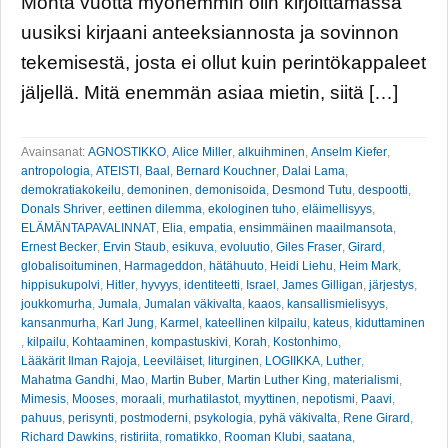
Monta vuotta myöhemmin olin kirjoittamassa
uusiksi kirjaani anteeksiannosta ja sovinnon
tekemisestä, josta ei ollut kuin perintökappaleet
jäljellä. Mitä enemmän asiaa mietin, siitä […]
Avainsanat:
AGNOSTIKKO
,
Alice Miller
,
alkuihminen
,
Anselm Kiefer
,
antropologia
,
ATEISTI
,
Baal
,
Bernard Kouchner
,
Dalai Lama
,
demokratiakokeilu
,
demoninen
,
demonisoida
,
Desmond Tutu
,
despootti
,
Donals Shriver
,
eettinen dilemma
,
ekologinen tuho
,
eläimellisyys
,
ELÄMÄNTAPAVALINNAT
,
Elia
,
empatia
,
ensimmäinen maailmansota
,
Ernest Becker
,
Ervin Staub
,
esikuva
,
evoluutio
,
Giles Fraser
,
Girard
,
globalisoituminen
,
Harmageddon
,
hätähuuto
,
Heidi Liehu
,
Heim Mark
,
hippisukupolvi
,
Hitler
,
hyvyys
,
identiteetti
,
Israel
,
James Gilligan
,
järjestys
,
joukkomurha
,
Jumala
,
Jumalan väkivalta
,
kaaos
,
kansallismielisyys
,
kansanmurha
,
Karl Jung
,
Karmel
,
kateellinen kilpailu
,
kateus
,
kiduttaminen
,
kilpailu
,
Kohtaaminen
,
kompastuskivi
,
Korah
,
Kostonhimo
,
Lääkärit Ilman Rajoja
,
Leeviläiset
,
liturginen
,
LOGIIKKA
,
Luther
,
Mahatma Gandhi
,
Mao
,
Martin Buber
,
Martin Luther King
,
materialismi
,
Mimesis
,
Mooses
,
moraali
,
murhatilastot
,
myyttinen
,
nepotismi
,
Paavi
,
pahuus
,
perisynti
,
postmoderni
,
psykologia
,
pyhä väkivalta
,
Rene Girard
,
Richard Dawkins
,
ristiriita
,
romatikko
,
Rooman Klubi
,
saatana
,