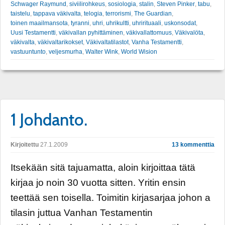
Schwager Raymund
,
siviilirohkeus
,
sosiologia
,
stalin
,
Steven Pinker
,
tabu
,
taistelu
,
tappava väkivalta
,
telogia
,
terrorismi
,
The Guardian
,
toinen maailmansota
,
tyranni
,
uhri
,
uhrikultti
,
uhrirituaali
,
uskonsodat
,
Uusi Testamentti
,
väkivallan pyhittäminen
,
väkivallattomuus
,
Väkivalöta
,
väkivalta
,
väkivaltarikokset
,
Väkivaltatilastot
,
Vanha Testamentti
,
vastuuntunto
,
veljesmurha
,
Walter Wink
,
World Wision
1 Johdanto.
Kirjoitettu
27.1.2009
13 kommenttia
Itsekään sitä tajuamatta, aloin kirjoittaa tätä
kirjaa jo noin 30 vuotta sitten. Yritin ensin
teettää sen toisella. Toimitin kirjasarjaa johon a
tilasin juttua Vanhan Testamentin