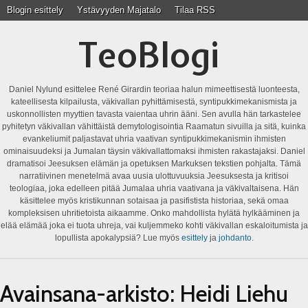
Blogin esittely
Ystävyyden Majatalo
Tilaa RSS
TeoBlogi
Daniel Nylund esittelee René Girardin teoriaa halun mimeettisestä luonteesta,
kateellisesta kilpailusta, väkivallan pyhittämisestä, syntipukkimekanismista ja
uskonnollisten myyttien tavasta vaientaa uhrin ääni. Sen avulla hän tarkastelee
pyhitetyn väkivallan vähittäistä demytologisointia Raamatun sivuilla ja sitä, kuinka
evankeliumit paljastavat uhria vaativan syntipukkimekanismin ihmisten
ominaisuudeksi ja Jumalan täysin väkivallattomaksi ihmisten rakastajaksi. Daniel
dramatisoi Jeesuksen elämän ja opetuksen Markuksen tekstien pohjalta. Tämä
narratiivinen menetelmä avaa uusia ulottuvuuksia Jeesuksesta ja kritisoi
teologiaa, joka edelleen pitää Jumalaa uhria vaativana ja väkivaltaisena. Hän
käsittelee myös kristikunnan sotaisaa ja pasifistista historiaa, sekä omaa
kompleksisen uhritietoista aikaamme. Onko mahdollista hylätä hylkääminen ja
elää elämää joka ei tuota uhreja, vai kuljemmeko kohti väkivallan eskaloitumista ja
lopullista apokalypsiä? Lue myös
esittely
ja
johdanto
.
Avainsana-arkisto:
Heidi Liehu