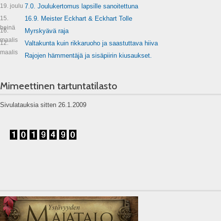
19. joulu
7.0. Joulukertomus lapsille sanoitettuna
15.
16.9. Meister Eckhart & Eckhart Tolle
heinä
16.
Myrskyävä raja
maalis
12.
Valtakunta kuin rikkaruoho ja saastuttava hiiva
maalis
Rajojen hämmentäjä ja sisäpiirin kiusaukset.
Mimeettinen tartuntatilasto
Sivulatauksia sitten 26.1.2009