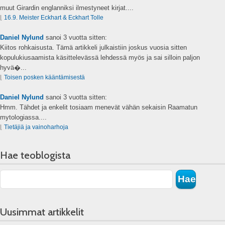
muut Girardin englanniksi ilmestyneet kirjat....
⌊
16.9. Meister Eckhart & Eckhart Tolle
Daniel Nylund
sanoi
3 vuotta sitten:
Kiitos rohkaisusta. Tämä artikkeli julkaistiin joskus vuosia sitten
kopulukiusaamista käsittelevässä lehdessä myös ja sai silloin paljon
hyvä�...
⌊
Toisen posken kääntämisestä
Daniel Nylund
sanoi
3 vuotta sitten:
Hmm. Tähdet ja enkelit tosiaam menevät vähän sekaisin Raamatun
mytologiassa....
⌊
Tietäjiä ja vainoharhoja
Hae teoblogista
Uusimmat artikkelit