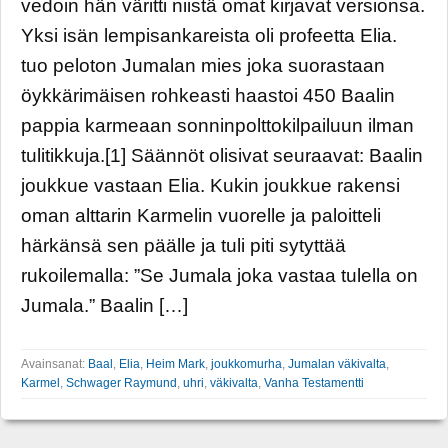
vedoin hän väritti niistä omat kirjavat versionsa.
Yksi isän lempisankareista oli profeetta Elia.
tuo peloton Jumalan mies joka suorastaan
öykkärimäisen rohkeasti haastoi 450 Baalin
pappia karmeaan sonninpolttokilpailuun ilman
tulitikkuja.[1] Säännöt olisivat seuraavat: Baalin
joukkue vastaan Elia. Kukin joukkue rakensi
oman alttarin Karmelin vuorelle ja paloitteli
härkänsä sen päälle ja tuli piti sytyttää
rukoilemalla: ”Se Jumala joka vastaa tulella on
Jumala.” Baalin […]
Avainsanat:
Baal
,
Elia
,
Heim Mark
,
joukkomurha
,
Jumalan väkivalta
,
Karmel
,
Schwager Raymund
,
uhri
,
väkivalta
,
Vanha Testamentti