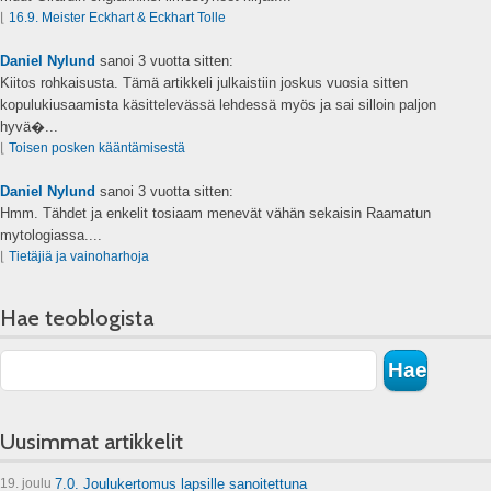
⌊
16.9. Meister Eckhart & Eckhart Tolle
Daniel Nylund
sanoi
3 vuotta sitten:
Kiitos rohkaisusta. Tämä artikkeli julkaistiin joskus vuosia sitten
kopulukiusaamista käsittelevässä lehdessä myös ja sai silloin paljon
hyvä�...
⌊
Toisen posken kääntämisestä
Daniel Nylund
sanoi
3 vuotta sitten:
Hmm. Tähdet ja enkelit tosiaam menevät vähän sekaisin Raamatun
mytologiassa....
⌊
Tietäjiä ja vainoharhoja
Hae teoblogista
Uusimmat artikkelit
19. joulu
7.0. Joulukertomus lapsille sanoitettuna