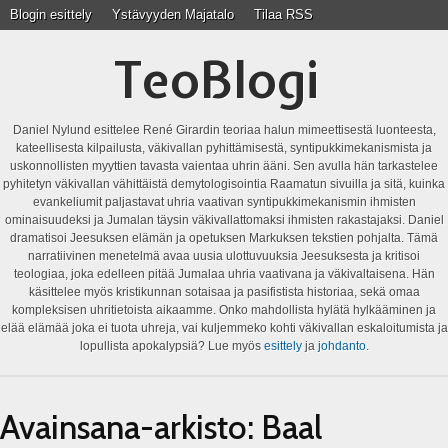
Blogin esittely
Ystävyyden Majatalo
Tilaa RSS
TeoBlogi
Daniel Nylund esittelee René Girardin teoriaa halun mimeettisestä luonteesta,
kateellisesta kilpailusta, väkivallan pyhittämisestä, syntipukkimekanismista ja
uskonnollisten myyttien tavasta vaientaa uhrin ääni. Sen avulla hän tarkastelee
pyhitetyn väkivallan vähittäistä demytologisointia Raamatun sivuilla ja sitä, kuinka
evankeliumit paljastavat uhria vaativan syntipukkimekanismin ihmisten
ominaisuudeksi ja Jumalan täysin väkivallattomaksi ihmisten rakastajaksi. Daniel
dramatisoi Jeesuksen elämän ja opetuksen Markuksen tekstien pohjalta. Tämä
narratiivinen menetelmä avaa uusia ulottuvuuksia Jeesuksesta ja kritisoi
teologiaa, joka edelleen pitää Jumalaa uhria vaativana ja väkivaltaisena. Hän
käsittelee myös kristikunnan sotaisaa ja pasifistista historiaa, sekä omaa
kompleksisen uhritietoista aikaamme. Onko mahdollista hylätä hylkääminen ja
elää elämää joka ei tuota uhreja, vai kuljemmeko kohti väkivallan eskaloitumista ja
lopullista apokalypsiä? Lue myös
esittely
ja
johdanto
.
Avainsana-arkisto:
Baal