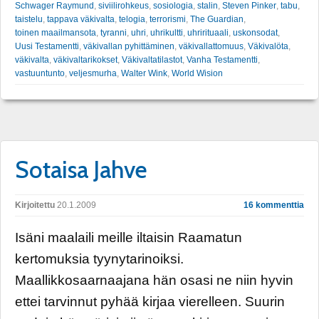
Schwager Raymund
,
siviilirohkeus
,
sosiologia
,
stalin
,
Steven Pinker
,
tabu
,
taistelu
,
tappava väkivalta
,
telogia
,
terrorismi
,
The Guardian
,
toinen maailmansota
,
tyranni
,
uhri
,
uhrikultti
,
uhrirituaali
,
uskonsodat
,
Uusi Testamentti
,
väkivallan pyhittäminen
,
väkivallattomuus
,
Väkivalöta
,
väkivalta
,
väkivaltarikokset
,
Väkivaltatilastot
,
Vanha Testamentti
,
vastuuntunto
,
veljesmurha
,
Walter Wink
,
World Wision
Sotaisa Jahve
Kirjoitettu
20.1.2009
16 kommenttia
Isäni maalaili meille iltaisin Raamatun
kertomuksia tyynytarinoiksi.
Maallikkosaarnaajana hän osasi ne niin hyvin
ettei tarvinnut pyhää kirjaa vierelleen. Suurin