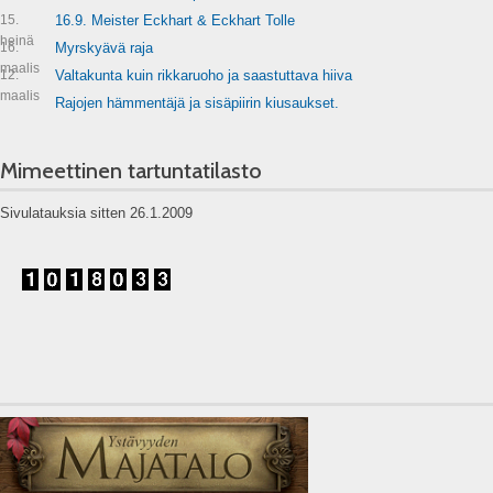
15.
16.9. Meister Eckhart & Eckhart Tolle
heinä
16.
Myrskyävä raja
maalis
12.
Valtakunta kuin rikkaruoho ja saastuttava hiiva
maalis
Rajojen hämmentäjä ja sisäpiirin kiusaukset.
Mimeettinen tartuntatilasto
Sivulatauksia sitten 26.1.2009