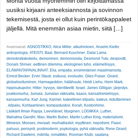
Monta vuotta myöhemmin olin kirjoittamassa
uusiksi kirjaani anteeksiannosta ja sovinnon
tekemisestä, josta ei ollut kuin perintökappaleet
jäljellä. Mitä enemmän asiaa mietin, siitä […]
Avainsanat:
AGNOSTIKKO
,
Alice Miller
,
alkuihminen
,
Anselm Kiefer
,
antropologia
,
ATEISTI
,
Baal
,
Bernard Kouchner
,
Dalai Lama
,
demokratiakokeilu
,
demoninen
,
demonisoida
,
Desmond Tutu
,
despootti
,
Donals Shriver
,
eettinen dilemma
,
ekologinen tuho
,
eläimellisyys
,
ELÄMÄNTAPAVALINNAT
,
Elia
,
empatia
,
ensimmäinen maailmansota
,
Ernest Becker
,
Ervin Staub
,
esikuva
,
evoluutio
,
Giles Fraser
,
Girard
,
globalisoituminen
,
Harmageddon
,
hätähuuto
,
Heidi Liehu
,
Heim Mark
,
hippisukupolvi
,
Hitler
,
hyvyys
,
identiteetti
,
Israel
,
James Gilligan
,
järjestys
,
joukkomurha
,
Jumala
,
Jumalan väkivalta
,
kaaos
,
kansallismielisyys
,
kansanmurha
,
Karl Jung
,
Karmel
,
kateellinen kilpailu
,
kateus
,
kiduttaminen
,
kilpailu
,
Kohtaaminen
,
kompastuskivi
,
Korah
,
Kostonhimo
,
Lääkärit Ilman Rajoja
,
Leeviläiset
,
liturginen
,
LOGIIKKA
,
Luther
,
Mahatma Gandhi
,
Mao
,
Martin Buber
,
Martin Luther King
,
materialismi
,
Mimesis
,
Mooses
,
moraali
,
murhatilastot
,
myyttinen
,
nepotismi
,
Paavi
,
pahuus
,
perisynti
,
postmoderni
,
psykologia
,
pyhä väkivalta
,
Rene Girard
,
Richard Dawkins
,
ristiriita
,
romatikko
,
Rooman Klubi
,
saatana
,