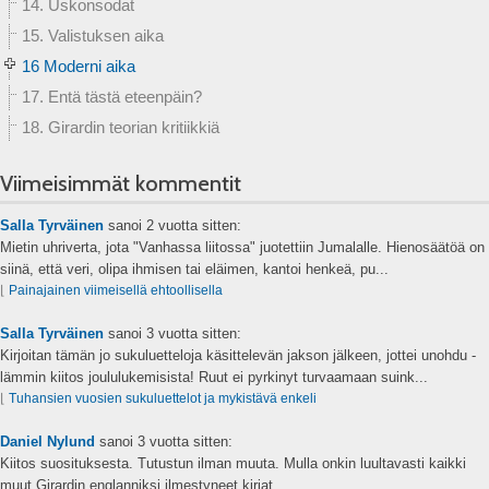
14. Uskonsodat
15. Valistuksen aika
16 Moderni aika
17. Entä tästä eteenpäin?
18. Girardin teorian kritiikkiä
Viimeisimmät kommentit
Salla Tyrväinen
sanoi
2 vuotta sitten:
Mietin uhriverta, jota "Vanhassa liitossa" juotettiin Jumalalle. Hienosäätöä on
siinä, että veri, olipa ihmisen tai eläimen, kantoi henkeä, pu...
⌊
Painajainen viimeisellä ehtoollisella
Salla Tyrväinen
sanoi
3 vuotta sitten:
Kirjoitan tämän jo sukuluetteloja käsittelevän jakson jälkeen, jottei unohdu -
lämmin kiitos joululukemisista! Ruut ei pyrkinyt turvaamaan suink...
⌊
Tuhansien vuosien sukuluettelot ja mykistävä enkeli
Daniel Nylund
sanoi
3 vuotta sitten:
Kiitos suosituksesta. Tutustun ilman muuta. Mulla onkin luultavasti kaikki
muut Girardin englanniksi ilmestyneet kirjat....