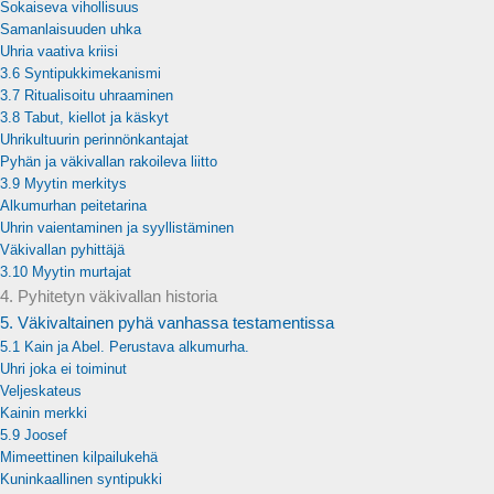
Sokaiseva vihollisuus
Samanlaisuuden uhka
Uhria vaativa kriisi
3.6 Syntipukkimekanismi
3.7 Ritualisoitu uhraaminen
3.8 Tabut, kiellot ja käskyt
Uhrikultuurin perinnönkantajat
Pyhän ja väkivallan rakoileva liitto
3.9 Myytin merkitys
Alkumurhan peitetarina
Uhrin vaientaminen ja syyllistäminen
Väkivallan pyhittäjä
3.10 Myytin murtajat
4. Pyhitetyn väkivallan historia
5. Väkivaltainen pyhä vanhassa testamentissa
5.1 Kain ja Abel. Perustava alkumurha.
Uhri joka ei toiminut
Veljeskateus
Kainin merkki
5.9 Joosef
Mimeettinen kilpailukehä
Kuninkaallinen syntipukki