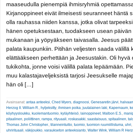
maaseudulla pienempiä ihmisryhmiä opettamassa
Kirjanoppineet eivät ilmeisesti seuranneet häntä 
olla rauhassa niiden kanssa, jotka olivat tarpeeksi
hänen opetuksestaan, tuodakseen usean päivän
mukanaan ja yöpyäkseen taivasalla. Jeesus päätt
palata kaupunkiin. Pitihän veljesten saada välillä 
elättääkseen perhettään ja Jeesustakin. Oli hyvä 
tukikohta, jonne voisi välillä palata lepäämään. Piet
muu kalastajaveljeksistä tarjosi Jeesukselle maja
hän oli […]
Avainsanat:
antaa anteeksi
,
Ched Myers
,
diagnoosi
,
Genesaretin järvi
,
halvaan
Herzog II. William R.
,
hyljeksitty
,
ihmisen poika
,
juutalainen laki
,
Kapernaum
,
k
köyhyysloukku
,
kuolemantuomio
,
kyläyhteisö
,
lainoppineet
,
Malbon E.S.
,
manip
pitaalinen
,
poliittinen
,
rampa
,
rityuaali
,
roskasakki
,
saastaisuus
,
spitaalinen
,
tal
Thomas John Christopher.
,
tilanneintuitio
,
tuomio
,
tuomion ruumiillistuma
,
uhri
,
uhrirituaali
,
väkijoukko
,
varaukseton anteeksianto
,
Walter Wink
,
William R Her