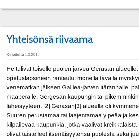
Yhteisönsä riivaama
Kirjoitettu
1.3.2012
He tulivat toiselle puolen järveä Gerasan alueelle.
opetuslapsineen rantautui monella tavalla myrsky
venematkan jälkeen Galilea-järven itärannalle, pak
maaperälle, Gergesan kaupungin tai pikemminkin
läheisyyteen. [2] Gerasan[3] alueella oli kymmene
Suuren perustamaa tai laajentamaa ylpeää ja ke
kilpailevaa kaupunkia, jotka vaalivat kreikkalaista 
olivat taistelleet itsenäisyytensä puolesta sekä juu