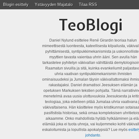
Blogin esittely
Ystävyyden Majatalo
Tilaa RSS
TeoBlogi
Daniel Nylund esittelee René Girardin teoriaa halun
mimeettisestä luonteesta, kateellisesta kilpailusta, väkiva
pyhittämisestä, syntipukkimekanismista ja uskonnollist
myyttien tavasta vaientaa uhrin ääni. Sen avulla hän
tarkastelee pyhitetyn väkivallan vähittäistä demytologisoin
Raamatun sivuilla ja sitä, kuinka evankeliumit paljastav
uhria vaativan syntipukkimekanismin ihmisten
ominaisuudeksi ja Jumalan täysin väkivallattomaksi ihmis
rakastajaksi. Daniel dramatisoi Jeesuksen elämän ja
opetuksen Markuksen tekstien pohjalta. Tämä narratiivi
menetelmä avaa uusia ulottuvuuksia Jeesuksesta ja kriti
teologiaa, joka edelleen pitää Jumalaa uhria vaativana 
väkivaltaisena. Hän käsittelee myös kristikunnan sotaisaa
pasifistista historiaa, sekä omaa kompleksisen uhritietois
aikaamme. Onko mahdollista hylätä hylkääminen ja elä
elämää joka ei tuota uhreja, vai kuljemmeko kohti väkival
eskaloitumista ja lopullista apokalypsiä? Lue myös
esittel
johdanto
.