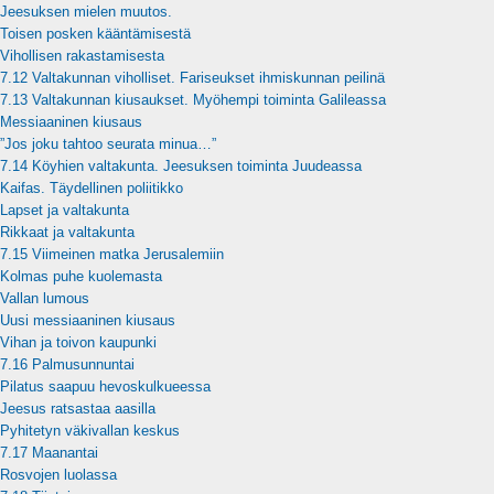
Jeesuksen mielen muutos.
Toisen posken kääntämisestä
Vihollisen rakastamisesta
7.12 Valtakunnan viholliset. Fariseukset ihmiskunnan peilinä
7.13 Valtakunnan kiusaukset. Myöhempi toiminta Galileassa
Messiaaninen kiusaus
”Jos joku tahtoo seurata minua…”
7.14 Köyhien valtakunta. Jeesuksen toiminta Juudeassa
Kaifas. Täydellinen poliitikko
Lapset ja valtakunta
Rikkaat ja valtakunta
7.15 Viimeinen matka Jerusalemiin
Kolmas puhe kuolemasta
Vallan lumous
Uusi messiaaninen kiusaus
Vihan ja toivon kaupunki
7.16 Palmusunnuntai
Pilatus saapuu hevoskulkueessa
Jeesus ratsastaa aasilla
Pyhitetyn väkivallan keskus
7.17 Maanantai
Rosvojen luolassa