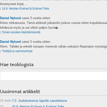
ilmestyneet kirjat....
⌊
16.9. Meister Eckhart & Eckhart Tolle
Daniel Nylund
sanoi
3 vuotta sitten:
Kiitos rohkaisusta. Tämä artikkeli julkaistiin joskus vuosia sitten kopulukius
lehdessä myös ja sai silloin paljon hyvä�...
⌊
Toisen posken kääntämisestä
Daniel Nylund
sanoi
3 vuotta sitten:
Hmm. Tähdet ja enkelit tosiaam menevät vähän sekaisin Raamatun mytologia
⌊
Tietäjiä ja vainoharhoja
Hae teoblogista
Uusimmat artikkelit
19. joulu
7.0. Joulukertomus lapsille sanoitettuna
15.
16.9. Meister Eckhart & Eckhart Tolle