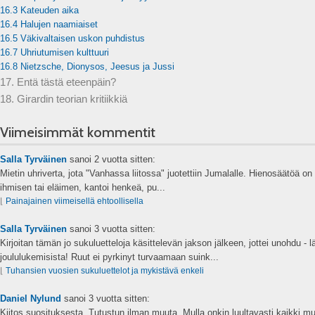
16.3 Kateuden aika
16.4 Halujen naamiaiset
16.5 Väkivaltaisen uskon puhdistus
16.7 Uhriutumisen kulttuuri
16.8 Nietzsche, Dionysos, Jeesus ja Jussi
17. Entä tästä eteenpäin?
18. Girardin teorian kritiikkiä
Viimeisimmät kommentit
Salla Tyrväinen
sanoi
2 vuotta sitten:
Mietin uhriverta, jota "Vanhassa liitossa" juotettiin Jumalalle. Hienosäätöä on s
ihmisen tai eläimen, kantoi henkeä, pu...
⌊
Painajainen viimeisellä ehtoollisella
Salla Tyrväinen
sanoi
3 vuotta sitten:
Kirjoitan tämän jo sukuluetteloja käsittelevän jakson jälkeen, jottei unohdu - 
joululukemisista! Ruut ei pyrkinyt turvaamaan suink...
⌊
Tuhansien vuosien sukuluettelot ja mykistävä enkeli
Daniel Nylund
sanoi
3 vuotta sitten:
Kiitos suosituksesta. Tutustun ilman muuta. Mulla onkin luultavasti kaikki mu