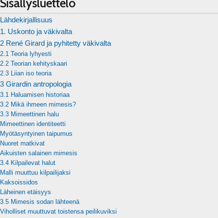
Sisällysluettelo
Lähdekirjallisuus
1. Uskonto ja väkivalta
2 René Girard ja pyhitetty väkivalta
2.1 Teoria lyhyesti
2.2 Teorian kehityskaari
2.3 Liian iso teoria
3 Girardin antropologia
3.1 Haluamisen historiaa
3.2 Mikä ihmeen mimesis?
3.3 Mimeettinen halu
Mimeettinen identiteetti
Myötäsyntyinen taipumus
Nuoret matkivat
Aikuisten salainen mimesis
3.4 Kilpailevat halut
Malli muuttuu kilpailijaksi
Kaksoissidos
Läheinen etäisyys
3.5 Mimesis sodan lähteenä
Viholliset muuttuvat toistensa peilikuviksi