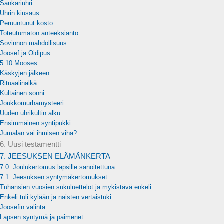
Sankariuhri
Uhrin kiusaus
Peruuntunut kosto
Toteutumaton anteeksianto
Sovinnon mahdollisuus
Joosef ja Oidipus
5.10 Mooses
Käskyjen jälkeen
Rituaalinälkä
Kultainen sonni
Joukkomurhamysteeri
Uuden uhrikultin alku
Ensimmäinen syntipukki
Jumalan vai ihmisen viha?
6. Uusi testamentti
7. JEESUKSEN ELÄMÄNKERTA
7.0. Joulukertomus lapsille sanoitettuna
7.1. Jeesuksen syntymäkertomukset
Tuhansien vuosien sukuluettelot ja mykistävä enkeli
Enkeli tuli kylään ja naisten vertaistuki
Joosefin valinta
Lapsen syntymä ja paimenet