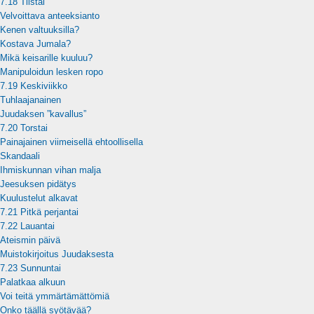
7.18 Tiistai
Velvoittava anteeksianto
Kenen valtuuksilla?
Kostava Jumala?
Mikä keisarille kuuluu?
Manipuloidun lesken ropo
7.19 Keskiviikko
Tuhlaajanainen
Juudaksen ”kavallus”
7.20 Torstai
Painajainen viimeisellä ehtoollisella
Skandaali
Ihmiskunnan vihan malja
Jeesuksen pidätys
Kuulustelut alkavat
7.21 Pitkä perjantai
7.22 Lauantai
Ateismin päivä
Muistokirjoitus Juudaksesta
7.23 Sunnuntai
Palatkaa alkuun
Voi teitä ymmärtämättömiä
Onko täällä syötävää?