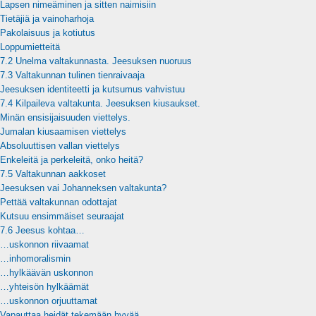
Lapsen nimeäminen ja sitten naimisiin
Tietäjiä ja vainoharhoja
Pakolaisuus ja kotiutus
Loppumietteitä
7.2 Unelma valtakunnasta. Jeesuksen nuoruus
7.3 Valtakunnan tulinen tienraivaaja
Jeesuksen identiteetti ja kutsumus vahvistuu
7.4 Kilpaileva valtakunta. Jeesuksen kiusaukset.
Minän ensisijaisuuden viettelys.
Jumalan kiusaamisen viettelys
Absoluuttisen vallan viettelys
Enkeleitä ja perkeleitä, onko heitä?
7.5 Valtakunnan aakkoset
Jeesuksen vai Johanneksen valtakunta?
Pettää valtakunnan odottajat
Kutsuu ensimmäiset seuraajat
7.6 Jeesus kohtaa…
…uskonnon riivaamat
…inhomoralismin
…hylkäävän uskonnon
…yhteisön hylkäämät
…uskonnon orjuuttamat
Vapauttaa heidät tekemään hyvää