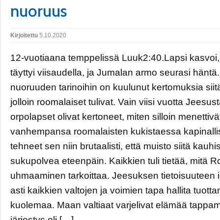
nuoruus
Kirjoitettu
5.10.2020
12-vuotiaana temppelissä Luuk2:40.Lapsi kasvoi, 
täyttyi viisaudella, ja Jumalan armo seurasi hänt
nuoruuden tarinoihin on kuulunut kertomuksia siit
jolloin roomalaiset tulivat. Vain viisi vuotta Jees
orpolapset olivat kertoneet, miten silloin menettivä
vanhempansa roomalaisten kukistaessa kapinallis
tehneet sen niin brutaalisti, että muisto siitä kauhi
sukupolvea eteenpäin. Kaikkien tuli tietää, mitä
uhmaaminen tarkoittaa. Jeesuksen tietoisuuteen i
asti kaikkien valtojen ja voimien tapa hallita tuotta
kuolemaa. Maan valtiaat varjelivat elämää tappama
järjestys oli […]