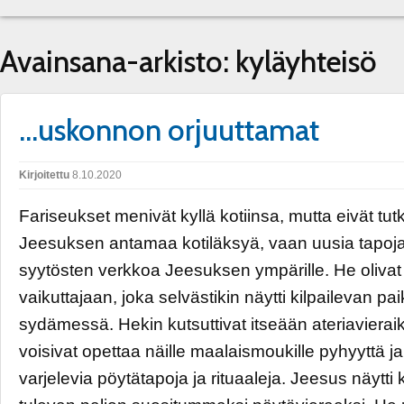
Avainsana-arkisto:
kyläyhteisö
…uskonnon orjuuttamat
Kirjoitettu
8.10.2020
Fariseukset menivät kyllä kotiinsa, mutta eivät tu
Jeesuksen antamaa kotiläksyä, vaan uusia tapoj
syytösten verkkoa Jeesuksen ympärille. He oliva
vaikuttajaan, joka selvästikin näytti kilpailevan p
sydämessä. Hekin kutsuttivat itseään ateriavieraiks
voisivat opettaa näille maalaismoukille pyhyyttä j
varjelevia pöytätapoja ja rituaaleja. Jeesus näytti 