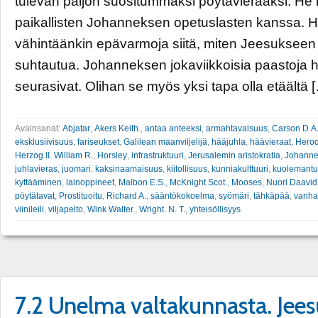
tulevan paljon suositummaksi pöytävieraaksi. He 
paikallisten Johanneksen opetuslasten kanssa. He
vähintäänkin epävarmoja siitä, miten Jeesukseen p
suhtautua. Johanneksen jokaviikkoisia paastoja h
seurasivat. Olihan se myös yksi tapa olla etäältä 
Avainsanat:
Abjatar
,
Akers Keith.
,
antaa anteeksi
,
armahtavaisuus
,
Carson D.A
eksklusiivisuus
,
fariseukset
,
Galilean maanviljelijä
,
hääjuhla
,
häävieraat
,
Herod
Herzog II. William R.
,
Horsley
,
infrastruktuuri
,
Jerusalemin aristokratia
,
Johanne
juhlavieras
,
juomari
,
kaksinaamaisuus
,
kiitollisuus
,
kunniakulttuuri
,
kuolemant
kyttääminen
,
lainoppineet
,
Malbon E.S.
,
McKnight Scot.
,
Mooses
,
Nuori Daavid
pöytätavat
,
Prostituoitu
,
Richard A.
,
sääntökokoelma
,
syömäri
,
tähkäpää
,
vanha 
viinileili
,
viljapelto
,
Wink Walter.
,
Wright. N. T.
,
yhteisöllisyys
7.2 Unelma valtakunnasta. Jee