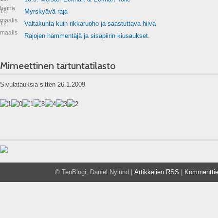
heinä
16.
Myrskyävä raja
maalis
12.
Valtakunta kuin rikkaruoho ja saastuttava hiiva
maalis
Rajojen hämmentäjä ja sisäpiirin kiusaukset.
Mimeettinen tartuntatilasto
Sivulatauksia sitten 26.1.2009
© TeoBlogi, Daniel Nylund |
Artikkelien RSS
|
Kommentti