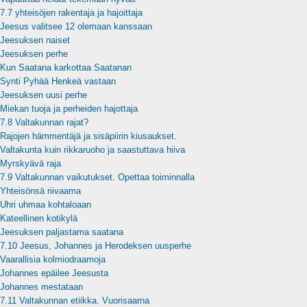
7.7 yhteisöjen rakentaja ja hajoittaja
Jeesus valitsee 12 olemaan kanssaan
Jeesuksen naiset
Jeesuksen perhe
Kun Saatana karkottaa Saatanan
Synti Pyhää Henkeä vastaan
Jeesuksen uusi perhe
Miekan tuoja ja perheiden hajottaja
7.8 Valtakunnan rajat?
Rajojen hämmentäjä ja sisäpiirin kiusaukset.
Valtakunta kuin rikkaruoho ja saastuttava hiiva
Myrskyävä raja
7.9 Valtakunnan vaikutukset. Opettaa toiminnalla
Yhteisönsä riivaama
Uhri uhmaa kohtaloaan
Kateellinen kotikylä
Jeesuksen paljastama saatana
7.10 Jeesus, Johannes ja Herodeksen uusperhe
Vaarallisia kolmiodraamoja
Johannes epäilee Jeesusta
Johannes mestataan
7.11 Valtakunnan etiikka. Vuorisaarna