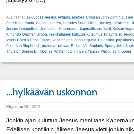
Avainsanat:
12-vuotias Jeesus
,
Antipas
,
aramea
,
Crossan John Dominic.
,
Faar
Fredriksen Paula
,
Galilea
,
heprea
,
Herodes Suuri
,
Hillel
,
Horsley
,
identiteetti
,
J
Jeesus temppelissä
,
Jerusalem
,
Kapernaum
,
kapinallisuus
,
kasti
,
Keisari Augus
Kimondo Stephen Simon
,
Kreikkalainen kulttuuri
,
kutsumus
,
kyläyhteisö
,
legio
Myers Ched & Enns Elaine
,
Nasaret
,
orja
,
pääsiäisjuhla
,
Palestiina
,
papillinen 
Patterson Stephen J.
,
profeetat
,
rahvas
,
Richard A.
,
Sepforis
,
Spong John Shelb
Thurston Bonnie B.
,
Tiberias
,
Witherington III Ben
,
Yancey Philip.
,
Yom Kippur
…hylkäävän uskonnon
Kirjoitettu
28.1.2016
Jonkin ajan kuluttua Jeesus meni taas Kapernaumi
Edellisen konfliktin jälkeen Jeesus vietti jonkin ai