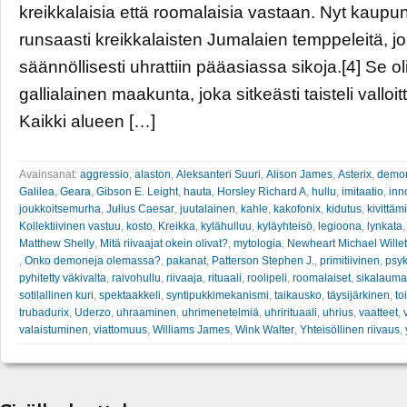
kreikkalaisia että roomalaisia vastaan. Nyt kaupun
runsaasti kreikkalaisten Jumalaien temppeleitä, jo
säännöllisesti uhrattiin pääasiassa sikoja.[4] Se ol
gallialainen maakunta, joka sitkeästi taisteli valloit
Kaikki alueen […]
Avainsanat:
aggressio
,
alaston
,
Aleksanteri Suuri
,
Alison James
,
Asterix
,
demo
Galilea
,
Geara
,
Gibson E. Leight
,
hauta
,
Horsley Richard A
,
hullu
,
imitaatio
,
inn
joukkoitsemurha
,
Julius Caesar
,
juutalainen
,
kahle
,
kakofonix
,
kidutus
,
kivittäm
Kollektiivinen vastuu
,
kosto
,
Kreikka
,
kylähulluu
,
kyläyhteisö
,
legioona
,
lynkata
Matthew Shelly
,
Mitä riivaajat okein olivat?
,
mytologia
,
Newheart Michael Willet
,
Onko demoneja olemassa?
,
pakanat
,
Patterson Stephen J.
,
primitiivinen
,
psyk
pyhitetty väkivalta
,
raivohullu
,
riivaaja
,
rituaali
,
roolipeli
,
roomalaiset
,
sikalauma
sotilallinen kuri
,
spektaakkeli
,
syntipukkimekanismi
,
taikausko
,
täysijärkinen
,
to
trubadurix
,
Uderzo
,
uhraaminen
,
uhrimenetelmiä
,
uhrirituaali
,
uhrius
,
vaatteet
,
valaistuminen
,
viattomuus
,
Williams James
,
Wink Walter
,
Yhteisöllinen riivaus
,