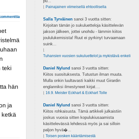
pu...
⌊
Painajainen viimeisellä ehtoollisella
kommenttia
Salla Tyrväinen
sanoi
3 vuotta sitten:
Kirjoitan tämän jo sukuluetteloja käsittelevän
net
jakson jälkeen, jottei unohdu - lämmin kiitos
joululukemisista! Ruut ei pyrkinyt turvaamaan
vistelmä
suink...
rauhaan
⌊
Tuhansien vuosien sukuluettelot ja mykistävä enkeli
en
 teki
Daniel Nylund
sanoi
3 vuotta sitten:
Kiitos suosituksesta. Tutustun ilman muuta.
n
Mulla onkin luultavasti kaikki muut Girardin
tta hän
englanniksi ilmestyneet kirjat....
⌊
16.9. Meister Eckhart & Eckhart Tolle
on ja
Daniel Nylund
sanoi
3 vuotta sitten:
Kiitos rohkaisusta. Tämä artikkeli julkaistiin
, ketkä
joskus vuosia sitten kopulukiusaamista
käsittelevässä lehdessä myös ja sai silloin
paljon hyvä�...
⌊
Toisen posken kääntämisestä