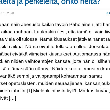
leitä ja perkeleitä, onko heitä?
3.10.2020
0 
uaan näin Jeesusta kaikin tavoin Paholainen jätti hä
n aikaa rauhaan. Luukaskin tiesi, että tämä oli vain tii
mitä vielä oli tulossa. Nämä kiusaukset jättivät hänet 
ksikin aikaa. Nämä eivät todellakaan olleet Jeesuks
iset eivätkä viimeiset kiusaukset. Autiomaassa hän
ikkien niiden vaihtoehtojen kanssa, joita hän oli siihe
sä elämässään nähnyt. Näiden koettelemusten kau
selvänäköisempi ja valppaampi kohtaamaan samat
set opetuslasten, muiden seuraajiensa, kansanjouk
ijoiden taholta.[1] Mielenkiintoista kyllä, Markus kuvaa
ivät […]