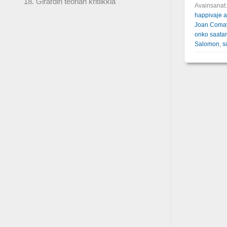
18. Girardin teorian kritiikkiä
Avainsanat
happivaje a
Joan Comay
onko saatan
Salomon
,
s