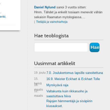
,
Daniel Nylund
sanoi
3 vuotta sitten:
u
,
Hmm. Tähdet ja enkelit tosiaam menevät vähän
enki
,
sekaisin Raamatun mytologiassa....
⌊
Tietäjiä ja vainoharhoja
Hae teoblogista
Uusimmat artikkelit
19. joulu
7.0. Joulukertomus lapsille sanoitettuna
15.
16.9. Meister Eckhart & Eckhart Tolle
heinä
16.
Myrskyävä raja
maalis
12.
Valtakunta kuin rikkaruoho ja
maalis
saastuttava hiiva
Rajojen hämmentäjä ja sisäpiirin
kiusaukset.