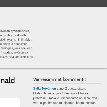
kivallan pyhittämisestä,
e pyhitetyn väkivallan
tipukkimekanismin ihmisten
n elämän ja opetuksen
 teologiaa, joka edelleen
a historiaa, sekä omaa
eja, vai kuljemmeko kohti
nald
Viimeisimmät kommentit
Salla Tyrväinen
sanoi
2 vuotta sitten:
Mietin uhriverta, jota "Vanhassa liitossa"
juotettiin Jumalalle. Hienosäätöä on siinä, että
veri, olipa ihmisen tai eläimen, kantoi henkeä,