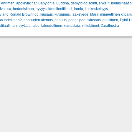
:
Ahriman
,
apokryfikirjat
,
Babylonia
,
Buddha
,
demytologisointi
,
enkelit
,
hallusinaatio
ivoissa
,
hedonistinen
,
hyvyys
,
identiteettikriisi
,
ironia
,
itsekeskeisyys
,
 and Ronald Brownrigg
,
kiusaus
,
kutsumus
,
lääketiede
,
Mara
,
mimeettinen kilpail
a todellinen?
,
pahuuden olemus
,
pahuus
,
pedot
,
peruskiusaus
,
poliittinen
,
Pyhä H
otilaallinen
,
syyttäjä
,
tabu
,
taloudellinen
,
vastustaja
,
villieläimet
,
Zarathustra