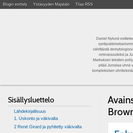
Blogin esittely
Ystävyyden Majatalo
Tilaa RSS
Daniel Nylund esittelee
syntipukkimekanismist
vähittäistä demytologisoi
ominaisuudeksi ja Ju
Markuksen tekstien pohja
pitää Jumalaa uhria v
kompleksisen uhritietois
Avain
Sisällysluettelo
Brown
Lähdekirjallisuus
1. Uskonto ja väkivalta
2 René Girard ja pyhitetty väkivalta