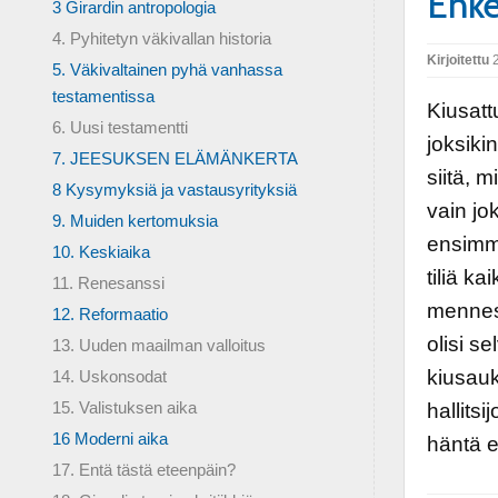
Enke
3 Girardin antropologia
4. Pyhitetyn väkivallan historia
Kirjoitettu
2
5. Väkivaltainen pyhä vanhassa
testamentissa
Kiusatt
6. Uusi testamentti
joksiki
7. JEESUKSEN ELÄMÄNKERTA
siitä, 
8 Kysymyksiä ja vastausyrityksiä
vain jo
9. Muiden kertomuksia
ensimmä
10. Keskiaika
tiliä ka
11. Renesanssi
mennes
12. Reformaatio
olisi 
13. Uuden maailman valloitus
kiusauk
14. Uskonsodat
15. Valistuksen aika
hallits
16 Moderni aika
häntä e
17. Entä tästä eteenpäin?