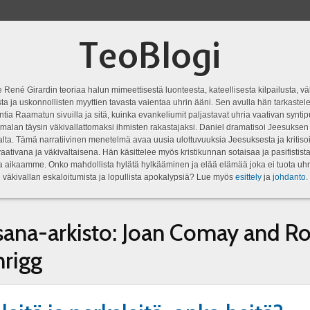
TeoBlogi
 René Girardin teoriaa halun mimeettisestä luonteesta, kateellisesta kilpailusta, vä
a ja uskonnollisten myyttien tavasta vaientaa uhrin ääni. Sen avulla hän tarkastele
ntia Raamatun sivuilla ja sitä, kuinka evankeliumit paljastavat uhria vaativan syn
malan täysin väkivallattomaksi ihmisten rakastajaksi. Daniel dramatisoi Jeesukse
lta. Tämä narratiivinen menetelmä avaa uusia ulottuvuuksia Jeesuksesta ja kritisoi
aativana ja väkivaltaisena. Hän käsittelee myös kristikunnan sotaisaa ja pasifistist
ta aikaamme. Onko mahdollista hylätä hylkääminen ja elää elämää joka ei tuota uhr
väkivallan eskaloitumista ja lopullista apokalypsiä? Lue myös
esittely
ja
johdanto
.
sana-arkisto:
Joan Comay and Ro
rigg