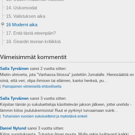
14. Uskonsodat
15. Valistuksen aika
16 Moderni aika
17. Entä tästä eteenpäin?
18. Girardin teorian kritiikkiä
Viimeisimmät kommentit
Salla Tyrväinen
sanoi
2 vuotta sitten:
Mietin uhriverta, jota "Vanhassa liitossa" juotettiin Jumalalle. Hienosäätöä on
siinä, että veri, olipa ihmisen tai eläimen, kantoi henkeä, pu...
⌊
Painajainen viimeisellä ehtoollisella
Salla Tyrväinen
sanoi
3 vuotta sitten:
Kirjoitan tämän jo sukuluetteloja käsittelevän jakson jälkeen, jottei unohdu -
lämmin kiitos joululukemisista! Ruut ei pyrkinyt turvaamaan suink...
⌊
Tuhansien vuosien sukuluettelot ja mykistävä enkeli
Daniel Nylund
sanoi
3 vuotta sitten:
Kiitos suosituksesta. Tutustun ilman muuta. Mulla onkin luultavasti kaikki