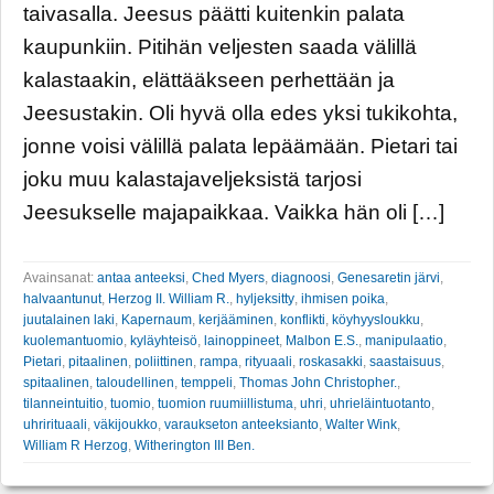
taivasalla. Jeesus päätti kuitenkin palata
kaupunkiin. Pitihän veljesten saada välillä
kalastaakin, elättääkseen perhettään ja
Jeesustakin. Oli hyvä olla edes yksi tukikohta,
jonne voisi välillä palata lepäämään. Pietari tai
joku muu kalastajaveljeksistä tarjosi
Jeesukselle majapaikkaa. Vaikka hän oli […]
Avainsanat:
antaa anteeksi
,
Ched Myers
,
diagnoosi
,
Genesaretin järvi
,
halvaantunut
,
Herzog II. William R.
,
hyljeksitty
,
ihmisen poika
,
juutalainen laki
,
Kapernaum
,
kerjääminen
,
konflikti
,
köyhyysloukku
,
kuolemantuomio
,
kyläyhteisö
,
lainoppineet
,
Malbon E.S.
,
manipulaatio
,
Pietari
,
pitaalinen
,
poliittinen
,
rampa
,
rityuaali
,
roskasakki
,
saastaisuus
,
spitaalinen
,
taloudellinen
,
temppeli
,
Thomas John Christopher.
,
tilanneintuitio
,
tuomio
,
tuomion ruumiillistuma
,
uhri
,
uhrieläintuotanto
,
uhrirituaali
,
väkijoukko
,
varaukseton anteeksianto
,
Walter Wink
,
William R Herzog
,
Witherington III Ben.