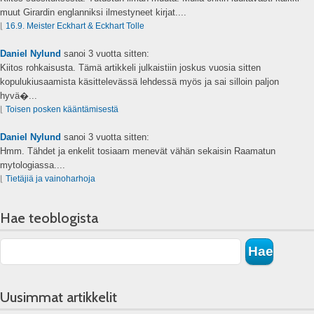
muut Girardin englanniksi ilmestyneet kirjat....
⌊
16.9. Meister Eckhart & Eckhart Tolle
Daniel Nylund
sanoi
3 vuotta sitten:
Kiitos rohkaisusta. Tämä artikkeli julkaistiin joskus vuosia sitten
kopulukiusaamista käsittelevässä lehdessä myös ja sai silloin paljon
hyvä�...
⌊
Toisen posken kääntämisestä
Daniel Nylund
sanoi
3 vuotta sitten:
Hmm. Tähdet ja enkelit tosiaam menevät vähän sekaisin Raamatun
mytologiassa....
⌊
Tietäjiä ja vainoharhoja
Hae teoblogista
Uusimmat artikkelit