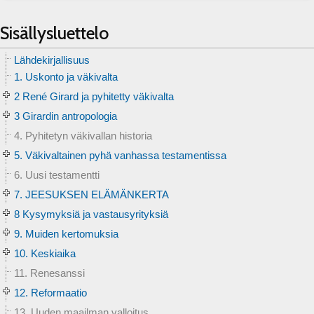
Sisällysluettelo
Lähdekirjallisuus
1. Uskonto ja väkivalta
2 René Girard ja pyhitetty väkivalta
3 Girardin antropologia
4. Pyhitetyn väkivallan historia
5. Väkivaltainen pyhä vanhassa testamentissa
6. Uusi testamentti
7. JEESUKSEN ELÄMÄNKERTA
8 Kysymyksiä ja vastausyrityksiä
9. Muiden kertomuksia
10. Keskiaika
11. Renesanssi
12. Reformaatio
13. Uuden maailman valloitus