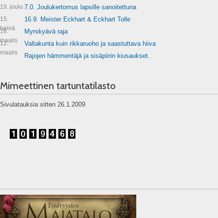
19. joulu
7.0. Joulukertomus lapsille sanoitettuna
15.
16.9. Meister Eckhart & Eckhart Tolle
heinä
16.
Myrskyävä raja
maalis
12.
Valtakunta kuin rikkaruoho ja saastuttava hiiva
maalis
Rajojen hämmentäjä ja sisäpiirin kiusaukset.
Mimeettinen tartuntatilasto
Sivulatauksia sitten 26.1.2009