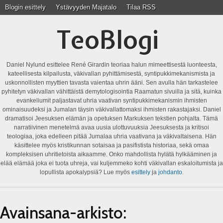
Blogin esittely
Ystävyyden Majatalo
Tilaa RSS
TeoBlogi
Daniel Nylund esittelee René Girardin teoriaa halun mimeettisestä luonteesta,
kateellisesta kilpailusta, väkivallan pyhittämisestä, syntipukkimekanismista ja
uskonnollisten myyttien tavasta vaientaa uhrin ääni. Sen avulla hän tarkastelee
pyhitetyn väkivallan vähittäistä demytologisointia Raamatun sivuilla ja sitä, kuinka
evankeliumit paljastavat uhria vaativan syntipukkimekanismin ihmisten
ominaisuudeksi ja Jumalan täysin väkivallattomaksi ihmisten rakastajaksi. Daniel
dramatisoi Jeesuksen elämän ja opetuksen Markuksen tekstien pohjalta. Tämä
narratiivinen menetelmä avaa uusia ulottuvuuksia Jeesuksesta ja kritisoi
teologiaa, joka edelleen pitää Jumalaa uhria vaativana ja väkivaltaisena. Hän
käsittelee myös kristikunnan sotaisaa ja pasifistista historiaa, sekä omaa
kompleksisen uhritietoista aikaamme. Onko mahdollista hylätä hylkääminen ja
elää elämää joka ei tuota uhreja, vai kuljemmeko kohti väkivallan eskaloitumista ja
lopullista apokalypsiä? Lue myös
esittely
ja
johdanto
.
Avainsana-arkisto: