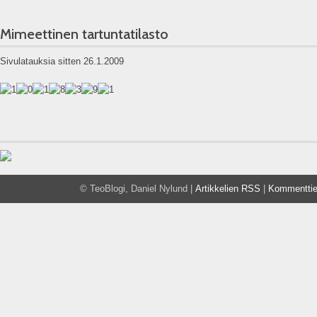
Mimeettinen tartuntatilasto
Sivulatauksia sitten 26.1.2009
© TeoBlogi, Daniel Nylund |
Artikkelien RSS
|
Kommentti