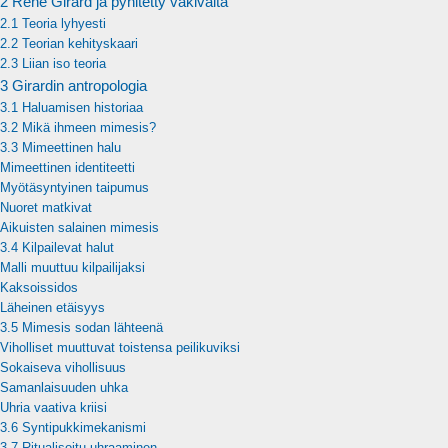
2 René Girard ja pyhitetty väkivalta
2.1 Teoria lyhyesti
2.2 Teorian kehityskaari
2.3 Liian iso teoria
3 Girardin antropologia
3.1 Haluamisen historiaa
3.2 Mikä ihmeen mimesis?
3.3 Mimeettinen halu
Mimeettinen identiteetti
Myötäsyntyinen taipumus
Nuoret matkivat
Aikuisten salainen mimesis
3.4 Kilpailevat halut
Malli muuttuu kilpailijaksi
Kaksoissidos
Läheinen etäisyys
3.5 Mimesis sodan lähteenä
Viholliset muuttuvat toistensa peilikuviksi
Sokaiseva vihollisuus
Samanlaisuuden uhka
Uhria vaativa kriisi
3.6 Syntipukkimekanismi
3.7 Ritualisoitu uhraaminen