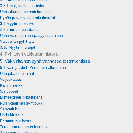
3.8 Tabut, kiellot ja käskyt
Uhrikultuurin perinnönkantajat
Pyhän ja väkivallan rakoileva liitto
3.9 Myytin merkitys
Alkumurhan peitetarina
Uhrin vaientaminen ja syyllistäminen
Väkivallan pyhittäjä
3.10 Myytin murtajat
4. Pyhitetyn väkivallan historia
5. Väkivaltainen pyhä vanhassa testamentissa
5.1 Kain ja Abel. Perustava alkumurha.
Uhri joka ei toiminut
Veljeskateus
Kainin merkki
5.9 Joosef
Mimeettinen kilpailukehä
Kuninkaallinen syntipukki
Sankariuhri
Uhrin kiusaus
Peruuntunut kosto
Toteutumaton anteeksianto
Sovinnon mahdollisuus