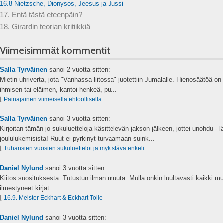
16.8 Nietzsche, Dionysos, Jeesus ja Jussi
17. Entä tästä eteenpäin?
18. Girardin teorian kritiikkiä
Viimeisimmät kommentit
Salla Tyrväinen
sanoi
2 vuotta sitten:
Mietin uhriverta, jota "Vanhassa liitossa" juotettiin Jumalalle. Hienosäätöä on s
ihmisen tai eläimen, kantoi henkeä, pu...
⌊
Painajainen viimeisellä ehtoollisella
Salla Tyrväinen
sanoi
3 vuotta sitten:
Kirjoitan tämän jo sukuluetteloja käsittelevän jakson jälkeen, jottei unohdu - 
joululukemisista! Ruut ei pyrkinyt turvaamaan suink...
⌊
Tuhansien vuosien sukuluettelot ja mykistävä enkeli
Daniel Nylund
sanoi
3 vuotta sitten:
Kiitos suosituksesta. Tutustun ilman muuta. Mulla onkin luultavasti kaikki mu
ilmestyneet kirjat....
⌊
16.9. Meister Eckhart & Eckhart Tolle
Daniel Nylund
sanoi
3 vuotta sitten: