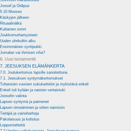
Joosef ja Oidipus
5.10 Mooses
Käskyjen jälkeen
Rituaalinälkä
Kultainen sonni
Joukkomurhamysteeri
Uuden uhrikultin alku
Ensimmäinen syntipukki
Jumalan vai ihmisen viha?
6. Uusi testamentti
7. JEESUKSEN ELÄMÄNKERTA
7.0. Joulukertomus lapsille sanoitettuna
7.1. Jeesuksen syntymäkertomukset
Tuhansien vuosien sukuluettelot ja mykistävä enkeli
Enkeli tuli kylään ja naisten vertaistuki
Joosefin valinta
Lapsen syntymä ja paimenet
Lapsen nimeäminen ja sitten naimisiin
Tietäjiä ja vainoharhoja
Pakolaisuus ja kotiutus
Loppumietteitä
7.2 Unelma valtakunnasta. Jeesuksen nuoruus