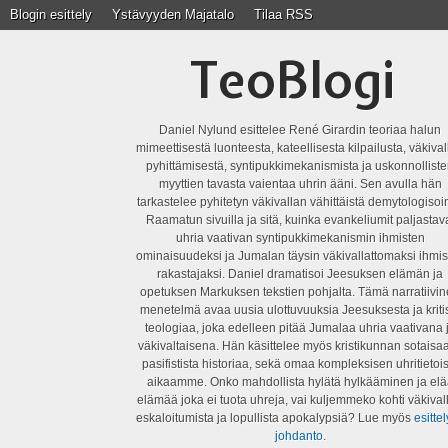
Blogin esittely
Ystävyyden Majatalo
Tilaa RSS
TeoBlogi
Daniel Nylund esittelee René Girardin teoriaa halun
mimeettisestä luonteesta, kateellisesta kilpailusta, väkiva
pyhittämisestä, syntipukkimekanismista ja uskonnollist
myyttien tavasta vaientaa uhrin ääni. Sen avulla hän
tarkastelee pyhitetyn väkivallan vähittäistä demytologisoin
Raamatun sivuilla ja sitä, kuinka evankeliumit paljastav
uhria vaativan syntipukkimekanismin ihmisten
ominaisuudeksi ja Jumalan täysin väkivallattomaksi ihmis
rakastajaksi. Daniel dramatisoi Jeesuksen elämän ja
opetuksen Markuksen tekstien pohjalta. Tämä narratiivi
menetelmä avaa uusia ulottuvuuksia Jeesuksesta ja kriti
teologiaa, joka edelleen pitää Jumalaa uhria vaativana 
väkivaltaisena. Hän käsittelee myös kristikunnan sotaisaa
pasifistista historiaa, sekä omaa kompleksisen uhritietois
aikaamme. Onko mahdollista hylätä hylkääminen ja elä
elämää joka ei tuota uhreja, vai kuljemmeko kohti väkival
eskaloitumista ja lopullista apokalypsiä? Lue myös
esittel
johdanto
.