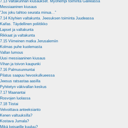
7.13 Valtakunnan kiusaukset. Myöhempi toiminta Galileassa
Messiaaninen kiusaus
”Jos joku tahtoo seurata minua…”
7.14 Köyhien valtakunta. Jeesuksen toiminta Juudeassa
Kaifas. Täydellinen poliitikko
Lapset ja valtakunta
Rikkaat ja valtakunta
7.15 Viimeinen matka Jerusalemiin
Kolmas puhe kuolemasta
Vallan lumous
Uusi messiaaninen kiusaus
Vihan ja toivon kaupunki
7.16 Palmusunnuntai
Pilatus saapuu hevoskulkueessa
Jeesus ratsastaa aasilla
Pyhitetyn väkivallan keskus
7.17 Maanantai
Rosvojen luolassa
7.18 Tiistai
Velvoittava anteeksianto
Kenen valtuuksilla?
Kostava Jumala?
Mikä keisarille kuuluu?