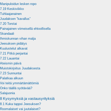
Manipuloidun lesken ropo
7.19 Keskiviikko
Tuhlaajanainen
Juudaksen ”kavallus”
7.20 Torstai
Painajainen viimeisellä ehtoollisella
Skandaali
Ihmiskunnan vihan malja
Jeesuksen pidätys
Kuulustelut alkavat
7.21 Pitkä perjantai
7.22 Lauantai
Ateismin päivä
Muistokirjoitus Juudaksesta
7.23 Sunnuntai
Palatkaa alkuun
Voi teitä ymmärtämättömiä
Onko täällä syötävää?
Salajuonia
8 Kysymyksiä ja vastausyrityksiä
8.1 Kuka tappoi Jeesuksen?
Roomalaiset vai juutalaiset?