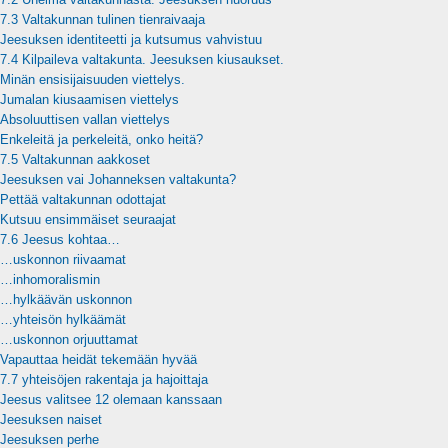
7.3 Valtakunnan tulinen tienraivaaja
Jeesuksen identiteetti ja kutsumus vahvistuu
7.4 Kilpaileva valtakunta. Jeesuksen kiusaukset.
Minän ensisijaisuuden viettelys.
Jumalan kiusaamisen viettelys
Absoluuttisen vallan viettelys
Enkeleitä ja perkeleitä, onko heitä?
7.5 Valtakunnan aakkoset
Jeesuksen vai Johanneksen valtakunta?
Pettää valtakunnan odottajat
Kutsuu ensimmäiset seuraajat
7.6 Jeesus kohtaa…
…uskonnon riivaamat
…inhomoralismin
…hylkäävän uskonnon
…yhteisön hylkäämät
…uskonnon orjuuttamat
Vapauttaa heidät tekemään hyvää
7.7 yhteisöjen rakentaja ja hajoittaja
Jeesus valitsee 12 olemaan kanssaan
Jeesuksen naiset
Jeesuksen perhe