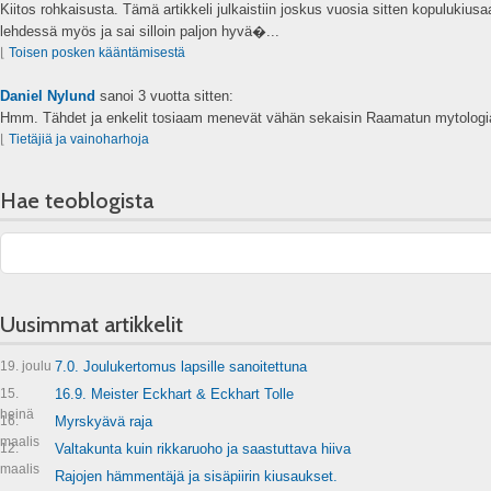
Kiitos rohkaisusta. Tämä artikkeli julkaistiin joskus vuosia sitten kopulukius
lehdessä myös ja sai silloin paljon hyvä�...
⌊
Toisen posken kääntämisestä
Daniel Nylund
sanoi
3 vuotta sitten:
Hmm. Tähdet ja enkelit tosiaam menevät vähän sekaisin Raamatun mytologia
⌊
Tietäjiä ja vainoharhoja
Hae teoblogista
Uusimmat artikkelit
19. joulu
7.0. Joulukertomus lapsille sanoitettuna
15.
16.9. Meister Eckhart & Eckhart Tolle
heinä
16.
Myrskyävä raja
maalis
12.
Valtakunta kuin rikkaruoho ja saastuttava hiiva
maalis
Rajojen hämmentäjä ja sisäpiirin kiusaukset.