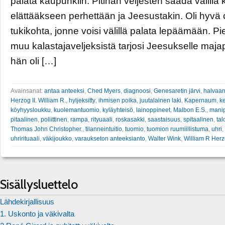
palata kaupunkiin. Pitihän veljesten saada välillä 
elättääkseen perhettään ja Jeesustakin. Oli hyvä 
tukikohta, jonne voisi välillä palata lepäämään. Piet
muu kalastajaveljeksistä tarjosi Jeesukselle maja
hän oli […]
Avainsanat:
antaa anteeksi
,
Ched Myers
,
diagnoosi
,
Genesaretin järvi
,
halvaan
Herzog II. William R.
,
hyljeksitty
,
ihmisen poika
,
juutalainen laki
,
Kapernaum
,
k
köyhyysloukku
,
kuolemantuomio
,
kyläyhteisö
,
lainoppineet
,
Malbon E.S.
,
manip
pitaalinen
,
poliittinen
,
rampa
,
rityuaali
,
roskasakki
,
saastaisuus
,
spitaalinen
,
tal
Thomas John Christopher.
,
tilanneintuitio
,
tuomio
,
tuomion ruumiillistuma
,
uhri
,
uhrirituaali
,
väkijoukko
,
varaukseton anteeksianto
,
Walter Wink
,
William R Her
Sisällysluettelo
Lähdekirjallisuus
1. Uskonto ja väkivalta