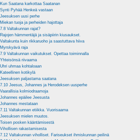
Kun Saatana karkottaa Saatanan
Synti Pyhää Henkeä vastaan
Jeesuksen uusi perhe
Miekan tuoja ja perheiden hajottaja
7.8 Valtakunnan rajat?
Rajojen hämmentäjä ja sisäpiirin kiusaukset.
Valtakunta kuin rikkaruoho ja saastuttava hiiva
Myrskyävä raja
7.9 Valtakunnan vaikutukset. Opettaa toiminnalla
Yhteisönsä riivaama
Uhri uhmaa kohtaloaan
Kateellinen kotikylä
Jeesuksen paljastama saatana
7.10 Jeesus, Johannes ja Herodeksen uusperhe
Vaarallisia kolmiodraamoja
Johannes epäilee Jeesusta
Johannes mestataan
7.11 Valtakunnan etiikka. Vuorisaarna
Jeesuksen mielen muutos.
Toisen posken kääntämisestä
Vihollisen rakastamisesta
7.12 Valtakunnan viholliset. Fariseukset ihmiskunnan peilinä