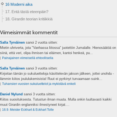
16 Moderni aika
17. Entä tästä eteenpäin?
18. Girardin teorian kritiikkiä
Viimeisimmät kommentit
Salla Tyrväinen
sanoi
2 vuotta sitten:
Mietin uhriverta, jota "Vanhassa liitossa" juotettiin Jumalalle. Hienosäätöä on
siinä, että veri, olipa ihmisen tai eläimen, kantoi henkeä, pu...
⌊
Painajainen viimeisellä ehtoollisella
Salla Tyrväinen
sanoi
3 vuotta sitten:
Kirjoitan tämän jo sukuluetteloja käsittelevän jakson jälkeen, jottei unohdu -
lämmin kiitos joululukemisista! Ruut ei pyrkinyt turvaamaan suink...
⌊
Tuhansien vuosien sukuluettelot ja mykistävä enkeli
Daniel Nylund
sanoi
3 vuotta sitten:
Kiitos suosituksesta. Tutustun ilman muuta. Mulla onkin luultavasti kaikki
muut Girardin englanniksi ilmestyneet kirjat....
⌊
16.9. Meister Eckhart & Eckhart Tolle