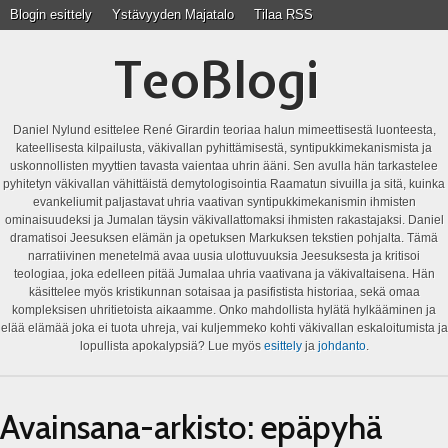
Blogin esittely
Ystävyyden Majatalo
Tilaa RSS
TeoBlogi
Daniel Nylund esittelee René Girardin teoriaa halun mimeettisestä luonteesta,
kateellisesta kilpailusta, väkivallan pyhittämisestä, syntipukkimekanismista ja
uskonnollisten myyttien tavasta vaientaa uhrin ääni. Sen avulla hän tarkastelee
pyhitetyn väkivallan vähittäistä demytologisointia Raamatun sivuilla ja sitä, kuinka
evankeliumit paljastavat uhria vaativan syntipukkimekanismin ihmisten
ominaisuudeksi ja Jumalan täysin väkivallattomaksi ihmisten rakastajaksi. Daniel
dramatisoi Jeesuksen elämän ja opetuksen Markuksen tekstien pohjalta. Tämä
narratiivinen menetelmä avaa uusia ulottuvuuksia Jeesuksesta ja kritisoi
teologiaa, joka edelleen pitää Jumalaa uhria vaativana ja väkivaltaisena. Hän
käsittelee myös kristikunnan sotaisaa ja pasifistista historiaa, sekä omaa
kompleksisen uhritietoista aikaamme. Onko mahdollista hylätä hylkääminen ja
elää elämää joka ei tuota uhreja, vai kuljemmeko kohti väkivallan eskaloitumista ja
lopullista apokalypsiä? Lue myös
esittely
ja
johdanto
.
Avainsana-arkisto:
epäpyhä