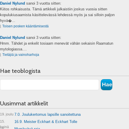
Daniel Nylund
sanoi
3 vuotta sitten:
Kiitos rohkaisusta. Tämä artikkeli julkaistiin joskus vuosia sitten
kopulukiusaamista käsittelevässä lehdessä myös ja sai silloin paljon
hyvä�...
⌊
Toisen posken kääntämisestä
Daniel Nylund
sanoi
3 vuotta sitten:
Hmm. Tähdet ja enkelit tosiaam menevät vähän sekaisin Raamatun
mytologiassa....
⌊
Tietäjiä ja vainoharhoja
Hae teoblogista
Uusimmat artikkelit
19. joulu
7.0. Joulukertomus lapsille sanoitettuna
15.
16.9. Meister Eckhart & Eckhart Tolle
heinä
16.
Myrskyävä raja