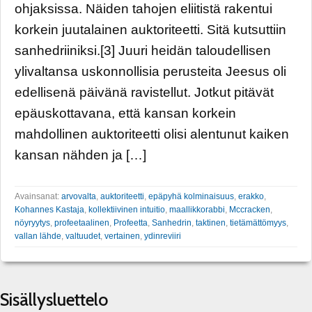
ohjaksissa. Näiden tahojen eliitistä rakentui
korkein juutalainen auktoriteetti. Sitä kutsuttiin
sanhedriiniksi.[3] Juuri heidän taloudellisen
ylivaltansa uskonnollisia perusteita Jeesus oli
edellisenä päivänä ravistellut. Jotkut pitävät
epäuskottavana, että kansan korkein
mahdollinen auktoriteetti olisi alentunut kaiken
kansan nähden ja […]
Avainsanat:
arvovalta
,
auktoriteetti
,
epäpyhä kolminaisuus
,
erakko
,
Kohannes Kastaja
,
kollektiivinen intuitio
,
maallikkorabbi
,
Mccracken
,
nöyryytys
,
profeetaalinen
,
Profeetta
,
Sanhedrin
,
taktinen
,
tietämättömyys
,
vallan lähde
,
valtuudet
,
vertainen
,
ydinreviiri
Sisällysluettelo