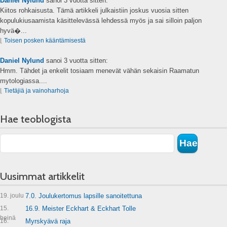
Daniel Nylund
sanoi
3 vuotta sitten:
Kiitos rohkaisusta. Tämä artikkeli julkaistiin joskus vuosia sitten
kopulukiusaamista käsittelevässä lehdessä myös ja sai silloin paljon
hyvä�...
⌊
Toisen posken kääntämisestä
Daniel Nylund
sanoi
3 vuotta sitten:
Hmm. Tähdet ja enkelit tosiaam menevät vähän sekaisin Raamatun
mytologiassa....
⌊
Tietäjiä ja vainoharhoja
Hae teoblogista
Uusimmat artikkelit
19. joulu
7.0. Joulukertomus lapsille sanoitettuna
15.
16.9. Meister Eckhart & Eckhart Tolle
heinä
16.
Myrskyävä raja