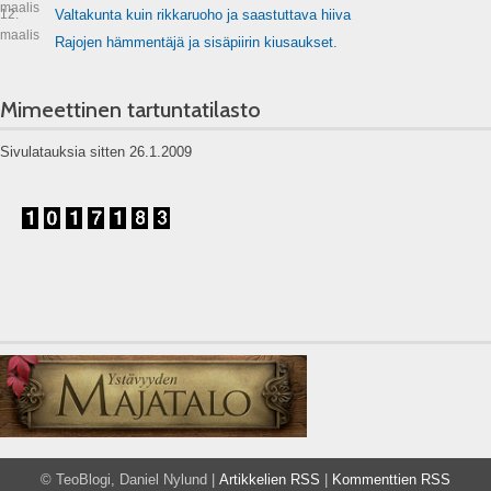
maalis
12.
Valtakunta kuin rikkaruoho ja saastuttava hiiva
maalis
Rajojen hämmentäjä ja sisäpiirin kiusaukset.
Mimeettinen tartuntatilasto
Sivulatauksia sitten 26.1.2009
© TeoBlogi, Daniel Nylund |
Artikkelien RSS
|
Kommenttien RSS