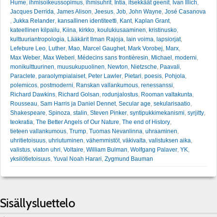
Hume
,
ihmisoikeussopimus
,
ihmisuhrit
,
Intia
,
itsekkäät geenit
,
Ivan Illich
,
Jacques Derrida
,
James Alison
,
Jeesus
,
Job
,
John Wayne
,
José Casanova
,
Jukka Relander
,
kansallinen identiteetti
,
Kant
,
Kaplan Grant
,
kateellinen kilpailu
,
Kiina
,
kirkko
,
koulukiusaaminen
,
kristinusko
,
kulttuuriantropologia
,
Lääkärit Ilman Rajoja
,
lain voima
,
lapsiorjat
,
Lefebure Leo
,
Luther
,
Mao
,
Marcel Gaughet
,
Mark Vorobej
,
Marx
,
Max Weber
,
Max Weberi
,
Médecins sans frontièresin
,
Michael
,
moderni
,
monikulttuurinen
,
muusukupuolinen
,
Newton
,
Nietzsche
,
Paavali
,
Paraclete
,
paraolympialaiset
,
Peter Lawler
,
Pietari
,
poesis
,
Pohjola
,
polemicos
,
postmoderni
,
Ranskan vallankumous
,
renessanssi
,
Richard Dawkins
,
Richard Golsan
,
rodunjalostus
,
Rooman valtakunta
,
Rousseau
,
Sam Harris ja Daniel Dennet
,
Secular age
,
sekularisaatio
,
Shakespeare
,
Spinoza
,
stalin
,
Steven Pinker
,
syntipukkimekanismi
,
syrjitty
,
teokratia
,
The Better Angels of Our Nature
,
The end of History
,
tieteen vallankumous
,
Trump
,
Tuomas Nevanlinna
,
uhraaminen
,
uhritietoisuus
,
uhriutuminen
,
vähemmistöt
,
väkivalta
,
valistuksen aika
,
valistus
,
viaton uhri
,
Voltaire
,
William Bulman
,
Wolfgang Palaver
,
YK
,
yksilötietoisuus
,
Yuval Noah Harari
,
Zygmund Bauman
Sisällysluettelo