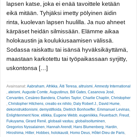
lapsen katse, joka ei enää tavoittele ketään
eikä mitään. Tyhjäksi imetty pölyinen äidin
rinta, kuolevan lapsen huulilla. Ja nuo ahneet
kärpäset heidän silmissään. Elämme aikaa
holokaustin ja koulukiusaamisen välissä.
Sodassa raiskattu tai isänsä hyväksikäyttämä,
maastaan karkotettu tai työpaikassaan syrjitty,
uskontonsa […]
Avainsanat:
Aabraham
,
Afrikka
,
Äiti Teresa
,
altruismi
,
Amnesty International
,
ateismi
,
Auguste Comte
,
Augustinus
,
Bill Gates
,
Casanova José
,
Cervantes
,
Cesáreo Bandera
,
Charles Taylor
,
Charlie Chaplin
,
Christopher
,
Christopher Hitchens
,
creatio ex nihilo
,
Daly Robert J.
,
David Hume
,
dekonstruktionismi
,
demystifioida
,
Dietrich Bonhoeffer
,
Emmanuel Levinas
,
Enlightenment Now
,
etiikka
,
Eugene Webb
,
eugeniikka
,
Feuerbach
,
Freud
,
Fukuyama
,
Girard René
,
globaali vastuu
,
globalisoituminen
,
Gregorios Nyssalainen
,
Hannah Arendt
,
Hans Blumenberg
,
Hardin
,
Hiroshima
,
Hitler
,
Hobbes
,
holokausti
,
Homo Deus
,
Hôtel-Dieu de Paris
,