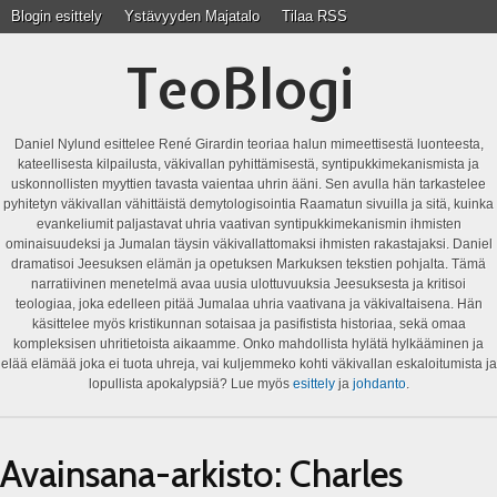
Blogin esittely
Ystävyyden Majatalo
Tilaa RSS
TeoBlogi
Daniel Nylund esittelee René Girardin teoriaa halun mimeettisestä luonteesta,
kateellisesta kilpailusta, väkivallan pyhittämisestä, syntipukkimekanismista ja
uskonnollisten myyttien tavasta vaientaa uhrin ääni. Sen avulla hän tarkastelee
pyhitetyn väkivallan vähittäistä demytologisointia Raamatun sivuilla ja sitä, kuinka
evankeliumit paljastavat uhria vaativan syntipukkimekanismin ihmisten
ominaisuudeksi ja Jumalan täysin väkivallattomaksi ihmisten rakastajaksi. Daniel
dramatisoi Jeesuksen elämän ja opetuksen Markuksen tekstien pohjalta. Tämä
narratiivinen menetelmä avaa uusia ulottuvuuksia Jeesuksesta ja kritisoi
teologiaa, joka edelleen pitää Jumalaa uhria vaativana ja väkivaltaisena. Hän
käsittelee myös kristikunnan sotaisaa ja pasifistista historiaa, sekä omaa
kompleksisen uhritietoista aikaamme. Onko mahdollista hylätä hylkääminen ja
elää elämää joka ei tuota uhreja, vai kuljemmeko kohti väkivallan eskaloitumista ja
lopullista apokalypsiä? Lue myös
esittely
ja
johdanto
.
Avainsana-arkisto:
Charles