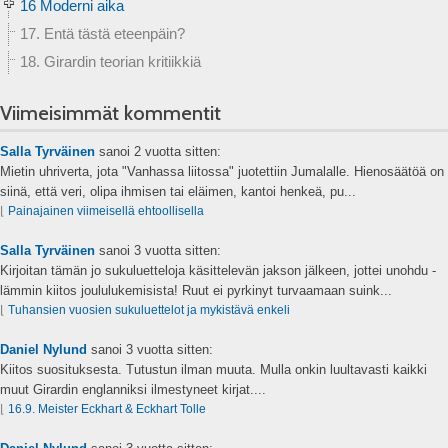
16 Moderni aika
17. Entä tästä eteenpäin?
18. Girardin teorian kritiikkiä
Viimeisimmät kommentit
Salla Tyrväinen
sanoi
2 vuotta sitten:
Mietin uhriverta, jota "Vanhassa liitossa" juotettiin Jumalalle. Hienosäätöä on
siinä, että veri, olipa ihmisen tai eläimen, kantoi henkeä, pu...
⌊
Painajainen viimeisellä ehtoollisella
Salla Tyrväinen
sanoi
3 vuotta sitten:
Kirjoitan tämän jo sukuluetteloja käsittelevän jakson jälkeen, jottei unohdu -
lämmin kiitos joululukemisista! Ruut ei pyrkinyt turvaamaan suink...
⌊
Tuhansien vuosien sukuluettelot ja mykistävä enkeli
Daniel Nylund
sanoi
3 vuotta sitten:
Kiitos suosituksesta. Tutustun ilman muuta. Mulla onkin luultavasti kaikki
muut Girardin englanniksi ilmestyneet kirjat....
⌊
16.9. Meister Eckhart & Eckhart Tolle