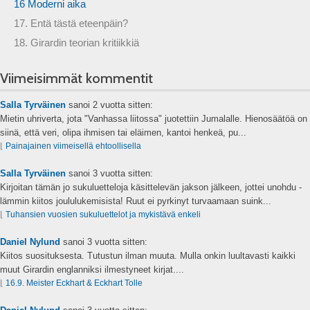
16 Moderni aika
17. Entä tästä eteenpäin?
18. Girardin teorian kritiikkiä
Viimeisimmät kommentit
Salla Tyrväinen
sanoi
2 vuotta sitten:
Mietin uhriverta, jota "Vanhassa liitossa" juotettiin Jumalalle. Hienosäätöä on
siinä, että veri, olipa ihmisen tai eläimen, kantoi henkeä, pu...
⌊
Painajainen viimeisellä ehtoollisella
Salla Tyrväinen
sanoi
3 vuotta sitten:
Kirjoitan tämän jo sukuluetteloja käsittelevän jakson jälkeen, jottei unohdu -
lämmin kiitos joululukemisista! Ruut ei pyrkinyt turvaamaan suink...
⌊
Tuhansien vuosien sukuluettelot ja mykistävä enkeli
Daniel Nylund
sanoi
3 vuotta sitten:
Kiitos suosituksesta. Tutustun ilman muuta. Mulla onkin luultavasti kaikki
muut Girardin englanniksi ilmestyneet kirjat....
⌊
16.9. Meister Eckhart & Eckhart Tolle