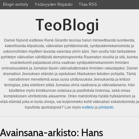
Blogin esittely
Ystävyyden Majatalo
Tilaa RSS
TeoBlogi
Daniel Nylund esittelee René Girardin teoriaa halun mimeettisestä luonteesta,
kateellisesta kilpailusta, väkivallan pyhittämisestä, syntipukkimekanismista ja
uskonnollisten myyttien tavasta vaientaa uhrin ääni. Sen avulla hän tarkastelee
pyhitetyn väkivallan vähittäistä demytologisointia Raamatun sivuilla ja sitä, kuinka
evankeliumit paljastavat uhria vaativan syntipukkimekanismin ihmisten
ominaisuudeksi ja Jumalan täysin väkivallattomaksi ihmisten rakastajaksi. Daniel
dramatisoi Jeesuksen elämän ja opetuksen Markuksen tekstien pohjalta. Tämä
narratiivinen menetelmä avaa uusia ulottuvuuksia Jeesuksesta ja kritisoi
teologiaa, joka edelleen pitää Jumalaa uhria vaativana ja väkivaltaisena. Hän
käsittelee myös kristikunnan sotaisaa ja pasifistista historiaa, sekä omaa
kompleksisen uhritietoista aikaamme. Onko mahdollista hylätä hylkääminen ja
elää elämää joka ei tuota uhreja, vai kuljemmeko kohti väkivallan eskaloitumista ja
lopullista apokalypsiä? Lue myös
esittely
ja
johdanto
.
Avainsana-arkisto:
Hans