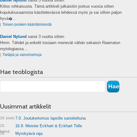
Daniel Nylund
sanoi
3 vuotta sitten:
Kiitos rohkaisusta. Tämä artikkeli julkaistiin joskus vuosia sitten
kopulukiusaamista käsittelevässä lehdessä myös ja sai silloin paljon
hyvä�...
⌊
Toisen posken kääntämisestä
Daniel Nylund
sanoi
3 vuotta sitten:
Hmm. Tähdet ja enkelit tosiaam menevät vähän sekaisin Raamatun
mytologiassa....
⌊
Tietäjiä ja vainoharhoja
Hae teoblogista
Uusimmat artikkelit
19. joulu
7.0. Joulukertomus lapsille sanoitettuna
15.
16.9. Meister Eckhart & Eckhart Tolle
heinä
16.
Myrskyävä raja