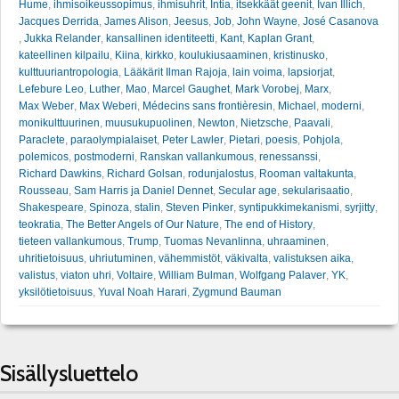
Hume
,
ihmisoikeussopimus
,
ihmisuhrit
,
Intia
,
itsekkäät geenit
,
Ivan Illich
,
Jacques Derrida
,
James Alison
,
Jeesus
,
Job
,
John Wayne
,
José Casanova
,
Jukka Relander
,
kansallinen identiteetti
,
Kant
,
Kaplan Grant
,
kateellinen kilpailu
,
Kiina
,
kirkko
,
koulukiusaaminen
,
kristinusko
,
kulttuuriantropologia
,
Lääkärit Ilman Rajoja
,
lain voima
,
lapsiorjat
,
Lefebure Leo
,
Luther
,
Mao
,
Marcel Gaughet
,
Mark Vorobej
,
Marx
,
Max Weber
,
Max Weberi
,
Médecins sans frontièresin
,
Michael
,
moderni
,
monikulttuurinen
,
muusukupuolinen
,
Newton
,
Nietzsche
,
Paavali
,
Paraclete
,
paraolympialaiset
,
Peter Lawler
,
Pietari
,
poesis
,
Pohjola
,
polemicos
,
postmoderni
,
Ranskan vallankumous
,
renessanssi
,
Richard Dawkins
,
Richard Golsan
,
rodunjalostus
,
Rooman valtakunta
,
Rousseau
,
Sam Harris ja Daniel Dennet
,
Secular age
,
sekularisaatio
,
Shakespeare
,
Spinoza
,
stalin
,
Steven Pinker
,
syntipukkimekanismi
,
syrjitty
,
teokratia
,
The Better Angels of Our Nature
,
The end of History
,
tieteen vallankumous
,
Trump
,
Tuomas Nevanlinna
,
uhraaminen
,
uhritietoisuus
,
uhriutuminen
,
vähemmistöt
,
väkivalta
,
valistuksen aika
,
valistus
,
viaton uhri
,
Voltaire
,
William Bulman
,
Wolfgang Palaver
,
YK
,
yksilötietoisuus
,
Yuval Noah Harari
,
Zygmund Bauman
Sisällysluettelo