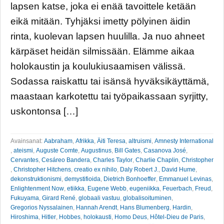
lapsen katse, joka ei enää tavoittele ketään
eikä mitään. Tyhjäksi imetty pölyinen äidin
rinta, kuolevan lapsen huulilla. Ja nuo ahneet
kärpäset heidän silmissään. Elämme aikaa
holokaustin ja koulukiusaamisen välissä.
Sodassa raiskattu tai isänsä hyväksikäyttämä,
maastaan karkotettu tai työpaikassaan syrjitty,
uskontonsa […]
Avainsanat:
Aabraham
,
Afrikka
,
Äiti Teresa
,
altruismi
,
Amnesty International
,
ateismi
,
Auguste Comte
,
Augustinus
,
Bill Gates
,
Casanova José
,
Cervantes
,
Cesáreo Bandera
,
Charles Taylor
,
Charlie Chaplin
,
Christopher
,
Christopher Hitchens
,
creatio ex nihilo
,
Daly Robert J.
,
David Hume
,
dekonstruktionismi
,
demystifioida
,
Dietrich Bonhoeffer
,
Emmanuel Levinas
,
Enlightenment Now
,
etiikka
,
Eugene Webb
,
eugeniikka
,
Feuerbach
,
Freud
,
Fukuyama
,
Girard René
,
globaali vastuu
,
globalisoituminen
,
Gregorios Nyssalainen
,
Hannah Arendt
,
Hans Blumenberg
,
Hardin
,
Hiroshima
,
Hitler
,
Hobbes
,
holokausti
,
Homo Deus
,
Hôtel-Dieu de Paris
,