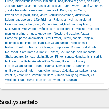
Hume
,
ihmisoikeussopimus
,
ihmisuhrit
,
Intia
,
itsekkäät geenit
,
Ivan Illich
,
Jacques Derrida
,
James Alison
,
Jeesus
,
Job
,
John Wayne
,
José Casanova
,
Jukka Relander
,
kansallinen identiteetti
,
Kant
,
Kaplan Grant
,
kateellinen kilpailu
,
Kiina
,
kirkko
,
koulukiusaaminen
,
kristinusko
,
kulttuuriantropologia
,
Lääkärit Ilman Rajoja
,
lain voima
,
lapsiorjat
,
Lefebure Leo
,
Luther
,
Mao
,
Marcel Gaughet
,
Mark Vorobej
,
Marx
,
Max Weber
,
Max Weberi
,
Médecins sans frontièresin
,
Michael
,
moderni
,
monikulttuurinen
,
muusukupuolinen
,
Newton
,
Nietzsche
,
Paavali
,
Paraclete
,
paraolympialaiset
,
Peter Lawler
,
Pietari
,
poesis
,
Pohjola
,
polemicos
,
postmoderni
,
Ranskan vallankumous
,
renessanssi
,
Richard Dawkins
,
Richard Golsan
,
rodunjalostus
,
Rooman valtakunta
,
Rousseau
,
Sam Harris ja Daniel Dennet
,
Secular age
,
sekularisaatio
,
Shakespeare
,
Spinoza
,
stalin
,
Steven Pinker
,
syntipukkimekanismi
,
syrjitty
,
teokratia
,
The Better Angels of Our Nature
,
The end of History
,
tieteen vallankumous
,
Trump
,
Tuomas Nevanlinna
,
uhraaminen
,
uhritietoisuus
,
uhriutuminen
,
vähemmistöt
,
väkivalta
,
valistuksen aika
,
valistus
,
viaton uhri
,
Voltaire
,
William Bulman
,
Wolfgang Palaver
,
YK
,
yksilötietoisuus
,
Yuval Noah Harari
,
Zygmund Bauman
Sisällysluettelo