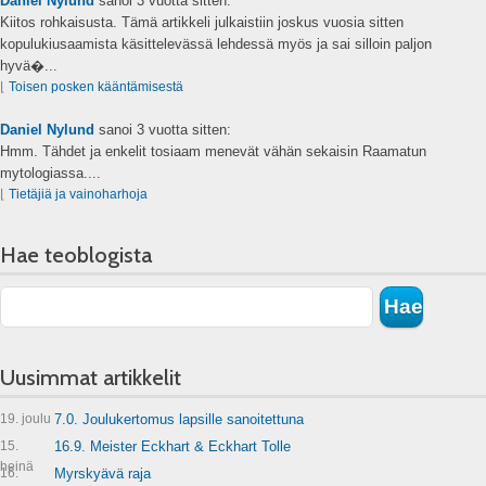
Daniel Nylund
sanoi
3 vuotta sitten:
Kiitos rohkaisusta. Tämä artikkeli julkaistiin joskus vuosia sitten
kopulukiusaamista käsittelevässä lehdessä myös ja sai silloin paljon
hyvä�...
⌊
Toisen posken kääntämisestä
Daniel Nylund
sanoi
3 vuotta sitten:
Hmm. Tähdet ja enkelit tosiaam menevät vähän sekaisin Raamatun
mytologiassa....
⌊
Tietäjiä ja vainoharhoja
Hae teoblogista
Uusimmat artikkelit
19. joulu
7.0. Joulukertomus lapsille sanoitettuna
15.
16.9. Meister Eckhart & Eckhart Tolle
heinä
16.
Myrskyävä raja