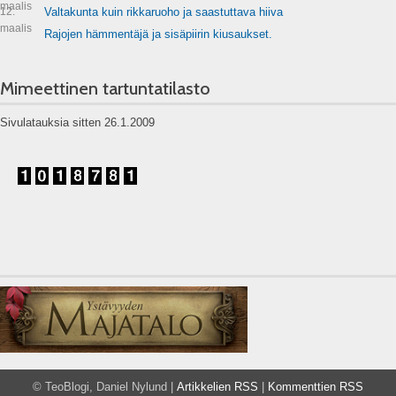
maalis
12.
Valtakunta kuin rikkaruoho ja saastuttava hiiva
maalis
Rajojen hämmentäjä ja sisäpiirin kiusaukset.
Mimeettinen tartuntatilasto
Sivulatauksia sitten 26.1.2009
© TeoBlogi, Daniel Nylund |
Artikkelien RSS
|
Kommenttien RSS