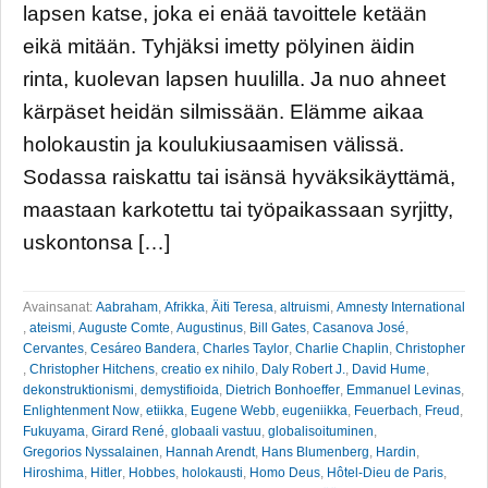
lapsen katse, joka ei enää tavoittele ketään
eikä mitään. Tyhjäksi imetty pölyinen äidin
rinta, kuolevan lapsen huulilla. Ja nuo ahneet
kärpäset heidän silmissään. Elämme aikaa
holokaustin ja koulukiusaamisen välissä.
Sodassa raiskattu tai isänsä hyväksikäyttämä,
maastaan karkotettu tai työpaikassaan syrjitty,
uskontonsa […]
Avainsanat:
Aabraham
,
Afrikka
,
Äiti Teresa
,
altruismi
,
Amnesty International
,
ateismi
,
Auguste Comte
,
Augustinus
,
Bill Gates
,
Casanova José
,
Cervantes
,
Cesáreo Bandera
,
Charles Taylor
,
Charlie Chaplin
,
Christopher
,
Christopher Hitchens
,
creatio ex nihilo
,
Daly Robert J.
,
David Hume
,
dekonstruktionismi
,
demystifioida
,
Dietrich Bonhoeffer
,
Emmanuel Levinas
,
Enlightenment Now
,
etiikka
,
Eugene Webb
,
eugeniikka
,
Feuerbach
,
Freud
,
Fukuyama
,
Girard René
,
globaali vastuu
,
globalisoituminen
,
Gregorios Nyssalainen
,
Hannah Arendt
,
Hans Blumenberg
,
Hardin
,
Hiroshima
,
Hitler
,
Hobbes
,
holokausti
,
Homo Deus
,
Hôtel-Dieu de Paris
,