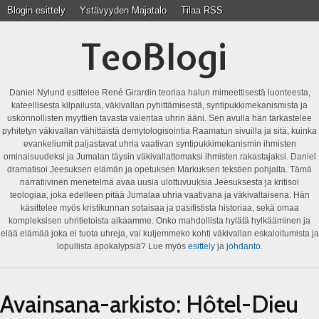
Blogin esittely
Ystävyyden Majatalo
Tilaa RSS
TeoBlogi
Daniel Nylund esittelee René Girardin teoriaa halun mimeettisestä luonteesta,
kateellisesta kilpailusta, väkivallan pyhittämisestä, syntipukkimekanismista ja
uskonnollisten myyttien tavasta vaientaa uhrin ääni. Sen avulla hän tarkastelee
pyhitetyn väkivallan vähittäistä demytologisointia Raamatun sivuilla ja sitä, kuinka
evankeliumit paljastavat uhria vaativan syntipukkimekanismin ihmisten
ominaisuudeksi ja Jumalan täysin väkivallattomaksi ihmisten rakastajaksi. Daniel
dramatisoi Jeesuksen elämän ja opetuksen Markuksen tekstien pohjalta. Tämä
narratiivinen menetelmä avaa uusia ulottuvuuksia Jeesuksesta ja kritisoi
teologiaa, joka edelleen pitää Jumalaa uhria vaativana ja väkivaltaisena. Hän
käsittelee myös kristikunnan sotaisaa ja pasifistista historiaa, sekä omaa
kompleksisen uhritietoista aikaamme. Onko mahdollista hylätä hylkääminen ja
elää elämää joka ei tuota uhreja, vai kuljemmeko kohti väkivallan eskaloitumista ja
lopullista apokalypsiä? Lue myös
esittely
ja
johdanto
.
Avainsana-arkisto:
Hôtel-Dieu