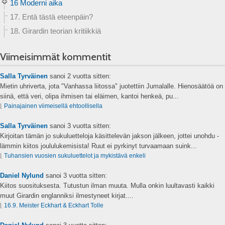
16 Moderni aika
17. Entä tästä eteenpäin?
18. Girardin teorian kritiikkiä
Viimeisimmät kommentit
Salla Tyrväinen
sanoi
2 vuotta sitten:
Mietin uhriverta, jota "Vanhassa liitossa" juotettiin Jumalalle. Hienosäätöä on
siinä, että veri, olipa ihmisen tai eläimen, kantoi henkeä, pu...
⌊
Painajainen viimeisellä ehtoollisella
Salla Tyrväinen
sanoi
3 vuotta sitten:
Kirjoitan tämän jo sukuluetteloja käsittelevän jakson jälkeen, jottei unohdu -
lämmin kiitos joululukemisista! Ruut ei pyrkinyt turvaamaan suink...
⌊
Tuhansien vuosien sukuluettelot ja mykistävä enkeli
Daniel Nylund
sanoi
3 vuotta sitten:
Kiitos suosituksesta. Tutustun ilman muuta. Mulla onkin luultavasti kaikki
muut Girardin englanniksi ilmestyneet kirjat....
⌊
16.9. Meister Eckhart & Eckhart Tolle