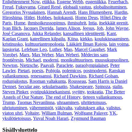
Enlightenment Now
,
etiikka
,
Eugene Webb
,
eugeniikka
,
Feuerbach
,
Freud
,
Fukuyama
,
Girard René
,
globaali vastuu
,
globalisoituminen
,
Gregorios Nyssalainen
,
Hannah Arendt
,
Hans Blumenberg
,
Hardin
,
Hiroshima
,
Hitler
,
Hobbes
,
holokausti
,
Homo Deus
,
Hôtel-Dieu de
Paris
,
Hume
,
ihmisoikeussopimus
,
ihmisuhrit
,
Intia
,
itsekkäät geenit
,
Ivan Illich
,
Jacques Derrida
,
James Alison
,
Jeesus
,
Job
,
John Wayne
,
José Casanova
,
Jukka Relander
,
kansallinen identiteetti
,
Kant
,
Kaplan Grant
,
kateellinen kilpailu
,
Kiina
,
kirkko
,
koulukiusaaminen
,
kristinusko
,
kulttuuriantropologia
,
Lääkärit Ilman Rajoja
,
lain voima
,
lapsiorjat
,
Lefebure Leo
,
Luther
,
Mao
,
Marcel Gaughet
,
Mark
Vorobej
,
Marx
,
Max Weber
,
Max Weberi
,
Médecins sans
frontièresin
,
Michael
,
moderni
,
monikulttuurinen
,
muusukupuolinen
,
Newton
,
Nietzsche
,
Paavali
,
Paraclete
,
paraolympialaiset
,
Peter
Lawler
,
Pietari
,
poesis
,
Pohjola
,
polemicos
,
postmoderni
,
Ranskan
vallankumous
,
renessanssi
,
Richard Dawkins
,
Richard Golsan
,
rodunjalostus
,
Rooman valtakunta
,
Rousseau
,
Sam Harris ja Daniel
Dennet
,
Secular age
,
sekularisaatio
,
Shakespeare
,
Spinoza
,
stalin
,
Steven Pinker
,
syntipukkimekanismi
,
syrjitty
,
teokratia
,
The Better
Angels of Our Nature
,
The end of History
,
tieteen vallankumous
,
Trump
,
Tuomas Nevanlinna
,
uhraaminen
,
uhritietoisuus
,
uhriutuminen
,
vähemmistöt
,
väkivalta
,
valistuksen aika
,
valistus
,
viaton uhri
,
Voltaire
,
William Bulman
,
Wolfgang Palaver
,
YK
,
yksilötietoisuus
,
Yuval Noah Harari
,
Zygmund Bauman
Sisällysluettelo