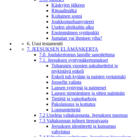
Käskyjen jälkeen
Rituaalinälkä
Kultainen sonni
Joukkomurhamysteeri
Uuden uhrikultin alku
Ensimmäinen syntipukki
Jumalan vai ihmisen viha?
6. Uusi testamentti
7. JEESUKSEN ELÄMÄNKERTA
7.0. Joulukertomus lapsille sanoitettuna
7.1. Jeesuksen syntymäkertomukset
Tuhansien vuosien sukuluettelot ja
mykistävä enkeli
Enkeli tuli kylään ja naisten vertaistuki
Joosefin valinta
Lapsen syntymä ja paimenet
Lapsen nimeäminen ja sitten naimisiin
Tietäjiä ja vainoharhoja
Pakolaisuus ja kotiutus
Loppumietteitä
7.2 Unelma valtakunnasta. Jeesuksen nuoruus
7.3 Valtakunnan tulinen tienraivaaja
Jeesuksen identiteetti ja kutsumus
vahvistuu