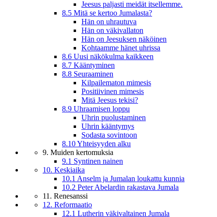
Jeesus paljasti meidät itsellemme.
8.5 Mitä se kertoo Jumalasta?
Hän on uhrautuva
Hän on väkivallaton
Hän on Jeesuksen näköinen
Kohtaamme hänet uhrissa
8.6 Uusi näkökulma kaikkeen
8.7 Kääntyminen
8.8 Seuraaminen
Kilpailematon mimesis
Positiivinen mimesis
Mitä Jeesus tekisi?
8.9 Uhraamisen loppu
Uhrin puolustaminen
Uhrin kääntymys
Sodasta sovintoon
8.10 Yhteisyyden alku
9. Muiden kertomuksia
9.1 Syntinen nainen
10. Keskiaika
10.1 Anselm ja Jumalan loukattu kunnia
10.2 Peter Abelardin rakastava Jumala
11. Renesanssi
12. Reformaatio
12.1 Lutherin väkivaltainen Jumala