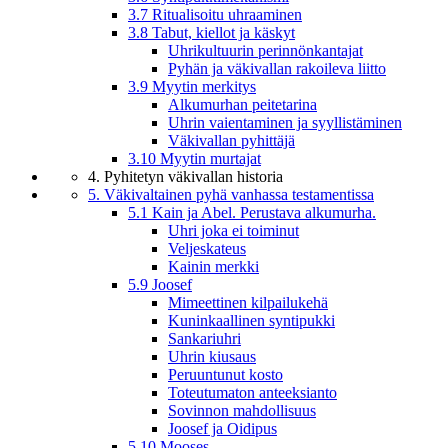
3.7 Ritualisoitu uhraaminen
3.8 Tabut, kiellot ja käskyt
Uhrikultuurin perinnönkantajat
Pyhän ja väkivallan rakoileva liitto
3.9 Myytin merkitys
Alkumurhan peitetarina
Uhrin vaientaminen ja syyllistäminen
Väkivallan pyhittäjä
3.10 Myytin murtajat
4. Pyhitetyn väkivallan historia
5. Väkivaltainen pyhä vanhassa testamentissa
5.1 Kain ja Abel. Perustava alkumurha.
Uhri joka ei toiminut
Veljeskateus
Kainin merkki
5.9 Joosef
Mimeettinen kilpailukehä
Kuninkaallinen syntipukki
Sankariuhri
Uhrin kiusaus
Peruuntunut kosto
Toteutumaton anteeksianto
Sovinnon mahdollisuus
Joosef ja Oidipus
5.10 Mooses