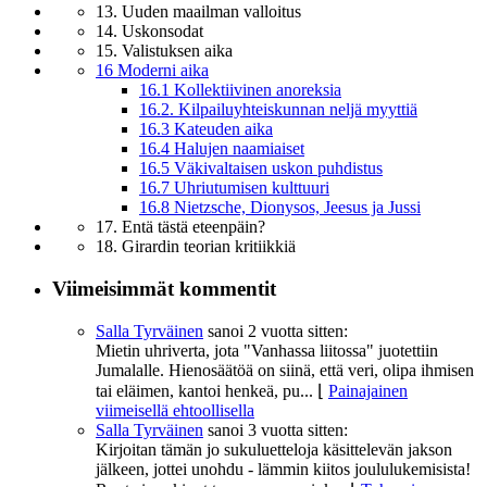
13. Uuden maailman valloitus
14. Uskonsodat
15. Valistuksen aika
16 Moderni aika
16.1 Kollektiivinen anoreksia
16.2. Kilpailuyhteiskunnan neljä myyttiä
16.3 Kateuden aika
16.4 Halujen naamiaiset
16.5 Väkivaltaisen uskon puhdistus
16.7 Uhriutumisen kulttuuri
16.8 Nietzsche, Dionysos, Jeesus ja Jussi
17. Entä tästä eteenpäin?
18. Girardin teorian kritiikkiä
Viimeisimmät kommentit
Salla Tyrväinen
sanoi
2 vuotta sitten:
Mietin uhriverta, jota "Vanhassa liitossa" juotettiin
Jumalalle. Hienosäätöä on siinä, että veri, olipa ihmisen
tai eläimen, kantoi henkeä, pu...
⌊
Painajainen
viimeisellä ehtoollisella
Salla Tyrväinen
sanoi
3 vuotta sitten:
Kirjoitan tämän jo sukuluetteloja käsittelevän jakson
jälkeen, jottei unohdu - lämmin kiitos joululukemisista!