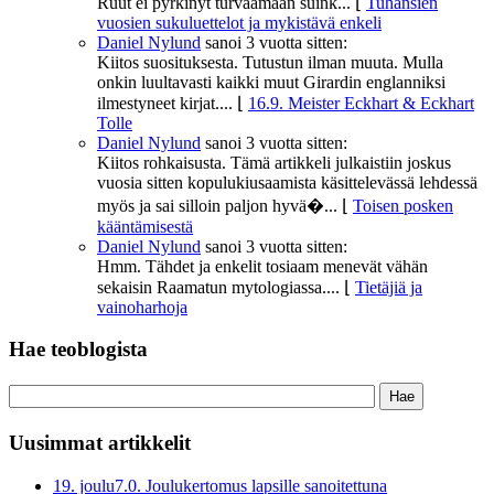
Ruut ei pyrkinyt turvaamaan suink...
⌊
Tuhansien
vuosien sukuluettelot ja mykistävä enkeli
Daniel Nylund
sanoi
3 vuotta sitten:
Kiitos suosituksesta. Tutustun ilman muuta. Mulla
onkin luultavasti kaikki muut Girardin englanniksi
ilmestyneet kirjat....
⌊
16.9. Meister Eckhart & Eckhart
Tolle
Daniel Nylund
sanoi
3 vuotta sitten:
Kiitos rohkaisusta. Tämä artikkeli julkaistiin joskus
vuosia sitten kopulukiusaamista käsittelevässä lehdessä
myös ja sai silloin paljon hyvä�...
⌊
Toisen posken
kääntämisestä
Daniel Nylund
sanoi
3 vuotta sitten:
Hmm. Tähdet ja enkelit tosiaam menevät vähän
sekaisin Raamatun mytologiassa....
⌊
Tietäjiä ja
vainoharhoja
Hae teoblogista
Uusimmat artikkelit
19. joulu
7.0. Joulukertomus lapsille sanoitettuna