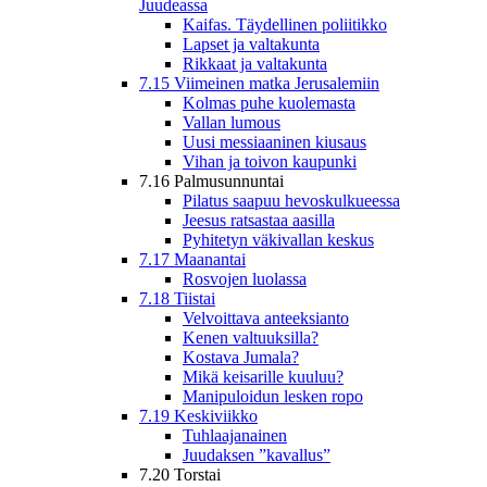
Juudeassa
Kaifas. Täydellinen poliitikko
Lapset ja valtakunta
Rikkaat ja valtakunta
7.15 Viimeinen matka Jerusalemiin
Kolmas puhe kuolemasta
Vallan lumous
Uusi messiaaninen kiusaus
Vihan ja toivon kaupunki
7.16 Palmusunnuntai
Pilatus saapuu hevoskulkueessa
Jeesus ratsastaa aasilla
Pyhitetyn väkivallan keskus
7.17 Maanantai
Rosvojen luolassa
7.18 Tiistai
Velvoittava anteeksianto
Kenen valtuuksilla?
Kostava Jumala?
Mikä keisarille kuuluu?
Manipuloidun lesken ropo
7.19 Keskiviikko
Tuhlaajanainen
Juudaksen ”kavallus”
7.20 Torstai