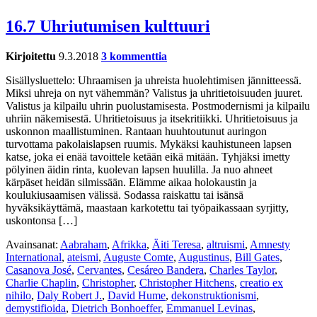
16.7 Uhriutumisen kulttuuri
Kirjoitettu
9.3.2018
3 kommenttia
Sisällysluettelo: Uhraamisen ja uhreista huolehtimisen jännitteessä.
Miksi uhreja on nyt vähemmän? Valistus ja uhritietoisuuden juuret.
Valistus ja kilpailu uhrin puolustamisesta. Postmodernismi ja kilpailu
uhriin näkemisestä. Uhritietoisuus ja itsekritiikki. Uhritietoisuus ja
uskonnon maallistuminen. Rantaan huuhtoutunut auringon
turvottama pakolaislapsen ruumis. Mykäksi kauhistuneen lapsen
katse, joka ei enää tavoittele ketään eikä mitään. Tyhjäksi imetty
pölyinen äidin rinta, kuolevan lapsen huulilla. Ja nuo ahneet
kärpäset heidän silmissään. Elämme aikaa holokaustin ja
koulukiusaamisen välissä. Sodassa raiskattu tai isänsä
hyväksikäyttämä, maastaan karkotettu tai työpaikassaan syrjitty,
uskontonsa […]
Avainsanat:
Aabraham
,
Afrikka
,
Äiti Teresa
,
altruismi
,
Amnesty
International
,
ateismi
,
Auguste Comte
,
Augustinus
,
Bill Gates
,
Casanova José
,
Cervantes
,
Cesáreo Bandera
,
Charles Taylor
,
Charlie Chaplin
,
Christopher
,
Christopher Hitchens
,
creatio ex
nihilo
,
Daly Robert J.
,
David Hume
,
dekonstruktionismi
,
demystifioida
,
Dietrich Bonhoeffer
,
Emmanuel Levinas
,