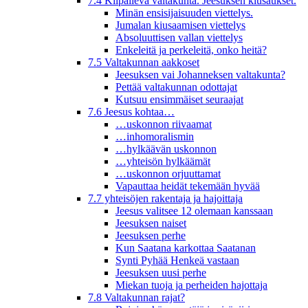
7.4 Kilpaileva valtakunta. Jeesuksen kiusaukset.
Minän ensisijaisuuden viettelys.
Jumalan kiusaamisen viettelys
Absoluuttisen vallan viettelys
Enkeleitä ja perkeleitä, onko heitä?
7.5 Valtakunnan aakkoset
Jeesuksen vai Johanneksen valtakunta?
Pettää valtakunnan odottajat
Kutsuu ensimmäiset seuraajat
7.6 Jeesus kohtaa…
…uskonnon riivaamat
…inhomoralismin
…hylkäävän uskonnon
…yhteisön hylkäämät
…uskonnon orjuuttamat
Vapauttaa heidät tekemään hyvää
7.7 yhteisöjen rakentaja ja hajoittaja
Jeesus valitsee 12 olemaan kanssaan
Jeesuksen naiset
Jeesuksen perhe
Kun Saatana karkottaa Saatanan
Synti Pyhää Henkeä vastaan
Jeesuksen uusi perhe
Miekan tuoja ja perheiden hajottaja
7.8 Valtakunnan rajat?