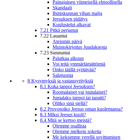
Painajainen viimeisellä ehtoollisella
Skandaali
Ihmiskunnan vihan malja
Jeesuksen pidätys
Kuulustelut alkavat
7.21 Pitkä perjantai
7.22 Lauantai
Ateismin päivä
Muistokirjoitus Juudaksesta
7.23 Sunnuntai
Palatkaa alkuun
Voi teitä ymmärtämättömiä
Onko täällä syötävää?
Salajuonia
8 Kysymyksiä ja vastausyrityksiä
8.1 Kuka tappoi Jeesuksen?
Roomalaiset vai juutalaiset?
Jumalako tappoi tai tapatti?
Olitko sinä siellä?
8.2 Provosoiko Jeesus oman kuolemansa?
8.3 Miksi Jeesus kuoli?
8.4 Mitä se kertoo meistä?
Olemme osallisia
Olemme melkein sokeita
Me keksimme verellä sovittamisen