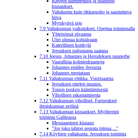
Rajojen hämmentäjä ja sisäpiirin
kiusaukset.
Valtakunta kuin rikkaruoho ja saastuttava
hiiva
Myrskyävä raja
7.9 Valtakunnan vaikutukset. Opettaa toiminnalla
Yhteisönsä riivaama
Uhri uhmaa kohtaloaan
Kateellinen kotikylä
Jeesuksen paljastama saatana
7.10 Jeesus, Johannes ja Herodeksen uusperhe
Vaarallisia kolmiodraamoja
Johannes epäilee Jeesusta
Johannes mestataan
7.11 Valtakunnan etiikka. Vuorisaarna
Jeesuksen mielen muutos.
Toisen posken kääntämisestä
Vihollisen rakastamisesta
7.12 Valtakunnan viholliset. Fariseukset
ihmiskunnan peilinä
7.13 Valtakunnan kiusaukset. Myöhempi
toiminta Galileassa
Messiaaninen kiusaus
”Jos joku tahtoo seurata minua…”
7.14 Köyhien valtakunta. Jeesuksen toiminta