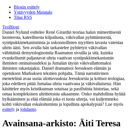
Blogin esittely
Ystävyyden Majatalo
Tilaa RSS
TeoBlogi
Daniel Nylund esittelee René Girardin teoriaa halun mimeettisestä
luonteesta, kateellisesta kilpailusta, väkivallan pyhittämisestä,
syntipukkimekanismista ja uskonnollisten myyttien tavasta vaientaa
uhrin ääni. Sen avulla hän tarkastelee pyhitetyn väkivallan
vähittäistä demytologisointia Raamatun sivuilla ja sitä, kuinka
evankeliumit paljastavat uhria vaativan syntipukkimekanismin
ihmisten ominaisuudeksi ja Jumalan täysin väkivallattomaksi
ihmisten rakastajaksi. Daniel dramatisoi Jeesuksen elämän ja
opetuksen Markuksen tekstien pohjalta. Tämä narratiivinen
menetelmä avaa uusia ulottuvuuksia Jeesuksesta ja kritisoi teologiaa,
joka edelleen pitää Jumalaa uhria vaativana ja väkivaltaisena. Hän
käsittelee myös kristikunnan sotaisaa ja pasifistista historiaa, sekä
omaa kompleksisen uhritietoista aikaamme. Onko mahdollista hylätä
hylkääminen ja elää elämää joka ei tuota uhreja, vai kuljemmeko
kohti väkivallan eskaloitumista ja lopullista apokalypsiä? Lue myös
esittely
ja
johdanto
.
Avainsana-arkisto:
Äiti Teresa