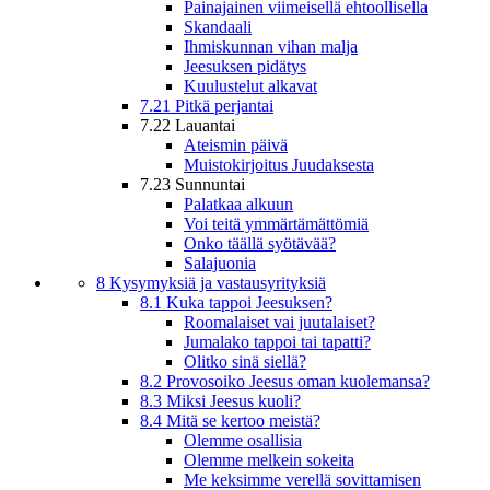
Painajainen viimeisellä ehtoollisella
Skandaali
Ihmiskunnan vihan malja
Jeesuksen pidätys
Kuulustelut alkavat
7.21 Pitkä perjantai
7.22 Lauantai
Ateismin päivä
Muistokirjoitus Juudaksesta
7.23 Sunnuntai
Palatkaa alkuun
Voi teitä ymmärtämättömiä
Onko täällä syötävää?
Salajuonia
8 Kysymyksiä ja vastausyrityksiä
8.1 Kuka tappoi Jeesuksen?
Roomalaiset vai juutalaiset?
Jumalako tappoi tai tapatti?
Olitko sinä siellä?
8.2 Provosoiko Jeesus oman kuolemansa?
8.3 Miksi Jeesus kuoli?
8.4 Mitä se kertoo meistä?
Olemme osallisia
Olemme melkein sokeita
Me keksimme verellä sovittamisen