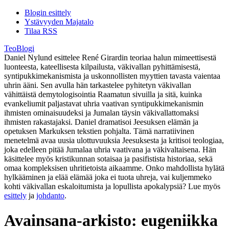
Blogin esittely
Ystävyyden Majatalo
Tilaa RSS
TeoBlogi
Daniel Nylund esittelee René Girardin teoriaa halun mimeettisestä
luonteesta, kateellisesta kilpailusta, väkivallan pyhittämisestä,
syntipukkimekanismista ja uskonnollisten myyttien tavasta vaientaa
uhrin ääni. Sen avulla hän tarkastelee pyhitetyn väkivallan
vähittäistä demytologisointia Raamatun sivuilla ja sitä, kuinka
evankeliumit paljastavat uhria vaativan syntipukkimekanismin
ihmisten ominaisuudeksi ja Jumalan täysin väkivallattomaksi
ihmisten rakastajaksi. Daniel dramatisoi Jeesuksen elämän ja
opetuksen Markuksen tekstien pohjalta. Tämä narratiivinen
menetelmä avaa uusia ulottuvuuksia Jeesuksesta ja kritisoi teologiaa,
joka edelleen pitää Jumalaa uhria vaativana ja väkivaltaisena. Hän
käsittelee myös kristikunnan sotaisaa ja pasifistista historiaa, sekä
omaa kompleksisen uhritietoista aikaamme. Onko mahdollista hylätä
hylkääminen ja elää elämää joka ei tuota uhreja, vai kuljemmeko
kohti väkivallan eskaloitumista ja lopullista apokalypsiä? Lue myös
esittely
ja
johdanto
.
Avainsana-arkisto:
eugeniikka