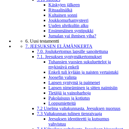
Käskyjen jälkeen
Rituaalinälkä
Kultainen sonni
Joukkomurhamysteeri
Uuden uhrikultin alku
Ensimmäinen syntipukki
Jumalan vai ihmisen viha?
6. Uusi testamentti
7. JEESUKSEN ELÄMÄNKERTA
7.0. Joulukertomus lapsille sanoitettuna
7.1. Jeesuksen syntymäkertomukset
Tuhansien vuosien sukuluettelot ja
mykistävä enkeli
Enkeli tuli kylään ja naisten vertaistuki
Joosefin valinta
Lapsen syntymä ja paimenet
Lapsen nimeäminen ja sitten naimisiin
Tietäjiä ja vainoharhoja
Pakolaisuus ja kotiutus
Loppumietteitä
7.2 Unelma valtakunnasta. Jeesuksen nuoruus
7.3 Valtakunnan tulinen tienraivaaja
Jeesuksen identiteetti ja kutsumus
vahvistuu