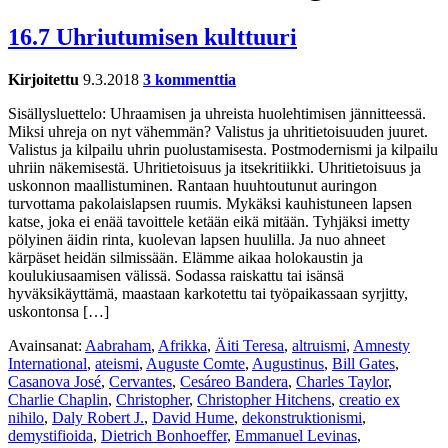
16.7 Uhriutumisen kulttuuri
Kirjoitettu
9.3.2018
3 kommenttia
Sisällysluettelo: Uhraamisen ja uhreista huolehtimisen jännitteessä.
Miksi uhreja on nyt vähemmän? Valistus ja uhritietoisuuden juuret.
Valistus ja kilpailu uhrin puolustamisesta. Postmodernismi ja kilpailu
uhriin näkemisestä. Uhritietoisuus ja itsekritiikki. Uhritietoisuus ja
uskonnon maallistuminen. Rantaan huuhtoutunut auringon
turvottama pakolaislapsen ruumis. Mykäksi kauhistuneen lapsen
katse, joka ei enää tavoittele ketään eikä mitään. Tyhjäksi imetty
pölyinen äidin rinta, kuolevan lapsen huulilla. Ja nuo ahneet
kärpäset heidän silmissään. Elämme aikaa holokaustin ja
koulukiusaamisen välissä. Sodassa raiskattu tai isänsä
hyväksikäyttämä, maastaan karkotettu tai työpaikassaan syrjitty,
uskontonsa […]
Avainsanat:
Aabraham
,
Afrikka
,
Äiti Teresa
,
altruismi
,
Amnesty
International
,
ateismi
,
Auguste Comte
,
Augustinus
,
Bill Gates
,
Casanova José
,
Cervantes
,
Cesáreo Bandera
,
Charles Taylor
,
Charlie Chaplin
,
Christopher
,
Christopher Hitchens
,
creatio ex
nihilo
,
Daly Robert J.
,
David Hume
,
dekonstruktionismi
,
demystifioida
,
Dietrich Bonhoeffer
,
Emmanuel Levinas
,