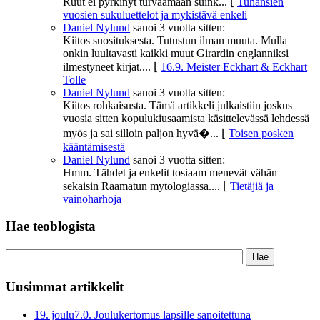
Ruut ei pyrkinyt turvaamaan suink...
⌊
Tuhansien
vuosien sukuluettelot ja mykistävä enkeli
Daniel Nylund
sanoi
3 vuotta sitten:
Kiitos suosituksesta. Tutustun ilman muuta. Mulla
onkin luultavasti kaikki muut Girardin englanniksi
ilmestyneet kirjat....
⌊
16.9. Meister Eckhart & Eckhart
Tolle
Daniel Nylund
sanoi
3 vuotta sitten:
Kiitos rohkaisusta. Tämä artikkeli julkaistiin joskus
vuosia sitten kopulukiusaamista käsittelevässä lehdessä
myös ja sai silloin paljon hyvä�...
⌊
Toisen posken
kääntämisestä
Daniel Nylund
sanoi
3 vuotta sitten:
Hmm. Tähdet ja enkelit tosiaam menevät vähän
sekaisin Raamatun mytologiassa....
⌊
Tietäjiä ja
vainoharhoja
Hae teoblogista
Uusimmat artikkelit
19. joulu
7.0. Joulukertomus lapsille sanoitettuna