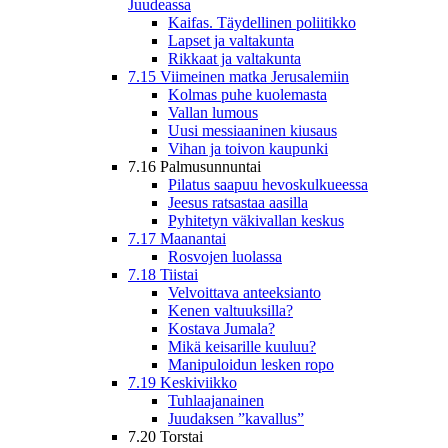
Juudeassa
Kaifas. Täydellinen poliitikko
Lapset ja valtakunta
Rikkaat ja valtakunta
7.15 Viimeinen matka Jerusalemiin
Kolmas puhe kuolemasta
Vallan lumous
Uusi messiaaninen kiusaus
Vihan ja toivon kaupunki
7.16 Palmusunnuntai
Pilatus saapuu hevoskulkueessa
Jeesus ratsastaa aasilla
Pyhitetyn väkivallan keskus
7.17 Maanantai
Rosvojen luolassa
7.18 Tiistai
Velvoittava anteeksianto
Kenen valtuuksilla?
Kostava Jumala?
Mikä keisarille kuuluu?
Manipuloidun lesken ropo
7.19 Keskiviikko
Tuhlaajanainen
Juudaksen ”kavallus”
7.20 Torstai