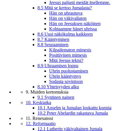
Jeesus paljasti meidät itsellemme.
8.5 Mitä se kertoo Jumalasta?
Hän on uhrautuva
Hän on väkivallaton
Hän on Jeesuksen näköinen
Kohtaamme hänet uhrissa
8.6 Uusi näkökulma kaikkeen
8.7 Kääntyminen
8.8 Seuraaminen
Kilpailematon mimesis
Positiivinen mimesis
Mitä Jeesus tekisi?
8.9 Uhraamisen loppu
Uhrin puolustaminen
Uhrin kääntymys
Sodasta sovintoon
8.10 Yhteisyyden alku
9. Muiden kertomuksia
9.1 Syntinen nainen
10. Keskiaika
10.1 Anselm ja Jumalan loukattu kunnia
10.2 Peter Abelardin rakastava Jumala
11. Renesanssi
12. Reformaatio
12.1 Lutherin väkivaltainen Jumala