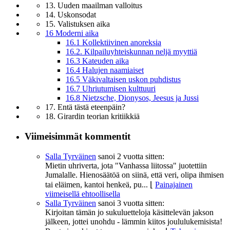
13. Uuden maailman valloitus
14. Uskonsodat
15. Valistuksen aika
16 Moderni aika
16.1 Kollektiivinen anoreksia
16.2. Kilpailuyhteiskunnan neljä myyttiä
16.3 Kateuden aika
16.4 Halujen naamiaiset
16.5 Väkivaltaisen uskon puhdistus
16.7 Uhriutumisen kulttuuri
16.8 Nietzsche, Dionysos, Jeesus ja Jussi
17. Entä tästä eteenpäin?
18. Girardin teorian kritiikkiä
Viimeisimmät kommentit
Salla Tyrväinen
sanoi
2 vuotta sitten:
Mietin uhriverta, jota "Vanhassa liitossa" juotettiin
Jumalalle. Hienosäätöä on siinä, että veri, olipa ihmisen
tai eläimen, kantoi henkeä, pu...
⌊
Painajainen
viimeisellä ehtoollisella
Salla Tyrväinen
sanoi
3 vuotta sitten:
Kirjoitan tämän jo sukuluetteloja käsittelevän jakson
jälkeen, jottei unohdu - lämmin kiitos joululukemisista!