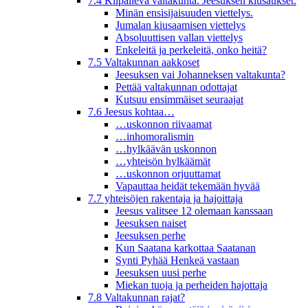
7.4 Kilpaileva valtakunta. Jeesuksen kiusaukset.
Minän ensisijaisuuden viettelys.
Jumalan kiusaamisen viettelys
Absoluuttisen vallan viettelys
Enkeleitä ja perkeleitä, onko heitä?
7.5 Valtakunnan aakkoset
Jeesuksen vai Johanneksen valtakunta?
Pettää valtakunnan odottajat
Kutsuu ensimmäiset seuraajat
7.6 Jeesus kohtaa…
…uskonnon riivaamat
…inhomoralismin
…hylkäävän uskonnon
…yhteisön hylkäämät
…uskonnon orjuuttamat
Vapauttaa heidät tekemään hyvää
7.7 yhteisöjen rakentaja ja hajoittaja
Jeesus valitsee 12 olemaan kanssaan
Jeesuksen naiset
Jeesuksen perhe
Kun Saatana karkottaa Saatanan
Synti Pyhää Henkeä vastaan
Jeesuksen uusi perhe
Miekan tuoja ja perheiden hajottaja
7.8 Valtakunnan rajat?