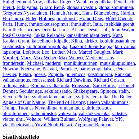
Enlightenment Now
,
etiikka
,
Eugene Webb
,
eugeniikka
,
Feuerbach
,
Freud
,
Fukuyama
,
Girard René
,
globaali vastuu
,
globalisoituminen
,
Gregorios Nyssalainen
,
Hannah Arendt
,
Hans Blumenberg
,
Hardin
,
Hiroshima
,
Hitler
,
Hobbes
,
holokausti
,
Homo Deus
,
Hôtel-Dieu de
Paris
,
Hume
,
ihmisoikeussopimus
,
ihmisuhrit
,
Intia
,
itsekkäät geenit
,
Ivan Illich
,
Jacques Derrida
,
James Alison
,
Jeesus
,
Job
,
John Wayne
,
José Casanova
,
Jukka Relander
,
kansallinen identiteetti
,
Kant
,
Kaplan Grant
,
kateellinen kilpailu
,
Kiina
,
kirkko
,
koulukiusaaminen
,
kristinusko
,
kulttuuriantropologia
,
Lääkärit Ilman Rajoja
,
lain voima
,
lapsiorjat
,
Lefebure Leo
,
Luther
,
Mao
,
Marcel Gaughet
,
Mark
Vorobej
,
Marx
,
Max Weber
,
Max Weberi
,
Médecins sans
frontièresin
,
Michael
,
moderni
,
monikulttuurinen
,
muusukupuolinen
,
Newton
,
Nietzsche
,
Paavali
,
Paraclete
,
paraolympialaiset
,
Peter
Lawler
,
Pietari
,
poesis
,
Pohjola
,
polemicos
,
postmoderni
,
Ranskan
vallankumous
,
renessanssi
,
Richard Dawkins
,
Richard Golsan
,
rodunjalostus
,
Rooman valtakunta
,
Rousseau
,
Sam Harris ja Daniel
Dennet
,
Secular age
,
sekularisaatio
,
Shakespeare
,
Spinoza
,
stalin
,
Steven Pinker
,
syntipukkimekanismi
,
syrjitty
,
teokratia
,
The Better
Angels of Our Nature
,
The end of History
,
tieteen vallankumous
,
Trump
,
Tuomas Nevanlinna
,
uhraaminen
,
uhritietoisuus
,
uhriutuminen
,
vähemmistöt
,
väkivalta
,
valistuksen aika
,
valistus
,
viaton uhri
,
Voltaire
,
William Bulman
,
Wolfgang Palaver
,
YK
,
yksilötietoisuus
,
Yuval Noah Harari
,
Zygmund Bauman
Sisällysluettelo