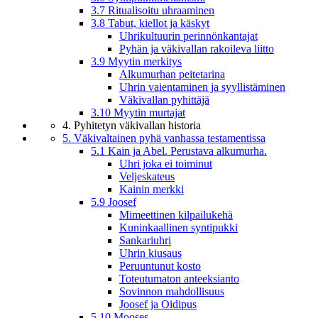
3.7 Ritualisoitu uhraaminen
3.8 Tabut, kiellot ja käskyt
Uhrikultuurin perinnönkantajat
Pyhän ja väkivallan rakoileva liitto
3.9 Myytin merkitys
Alkumurhan peitetarina
Uhrin vaientaminen ja syyllistäminen
Väkivallan pyhittäjä
3.10 Myytin murtajat
4. Pyhitetyn väkivallan historia
5. Väkivaltainen pyhä vanhassa testamentissa
5.1 Kain ja Abel. Perustava alkumurha.
Uhri joka ei toiminut
Veljeskateus
Kainin merkki
5.9 Joosef
Mimeettinen kilpailukehä
Kuninkaallinen syntipukki
Sankariuhri
Uhrin kiusaus
Peruuntunut kosto
Toteutumaton anteeksianto
Sovinnon mahdollisuus
Joosef ja Oidipus
5.10 Mooses