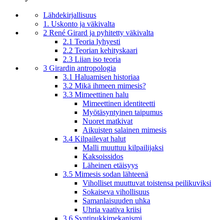
Lähdekirjallisuus
1. Uskonto ja väkivalta
2 René Girard ja pyhitetty väkivalta
2.1 Teoria lyhyesti
2.2 Teorian kehityskaari
2.3 Liian iso teoria
3 Girardin antropologia
3.1 Haluamisen historiaa
3.2 Mikä ihmeen mimesis?
3.3 Mimeettinen halu
Mimeettinen identiteetti
Myötäsyntyinen taipumus
Nuoret matkivat
Aikuisten salainen mimesis
3.4 Kilpailevat halut
Malli muuttuu kilpailijaksi
Kaksoissidos
Läheinen etäisyys
3.5 Mimesis sodan lähteenä
Viholliset muuttuvat toistensa peilikuviksi
Sokaiseva vihollisuus
Samanlaisuuden uhka
Uhria vaativa kriisi
3.6 Syntipukkimekanismi