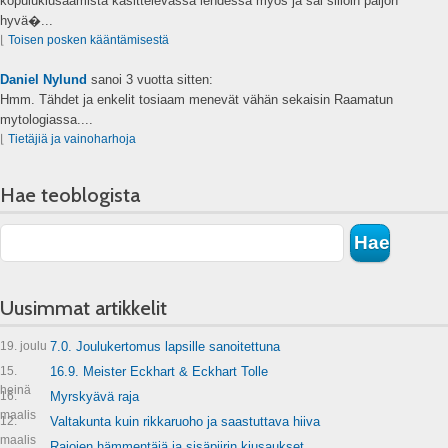
kopulukiusaamista käsittelevässä lehdessä myös ja sai silloin paljon
hyvä�...
⌊
Toisen posken kääntämisestä
Daniel Nylund
sanoi
3 vuotta sitten:
Hmm. Tähdet ja enkelit tosiaam menevät vähän sekaisin Raamatun
mytologiassa....
⌊
Tietäjiä ja vainoharhoja
Hae teoblogista
Uusimmat artikkelit
19. joulu
7.0. Joulukertomus lapsille sanoitettuna
15.
16.9. Meister Eckhart & Eckhart Tolle
heinä
16.
Myrskyävä raja
maalis
12.
Valtakunta kuin rikkaruoho ja saastuttava hiiva
maalis
Rajojen hämmentäjä ja sisäpiirin kiusaukset.