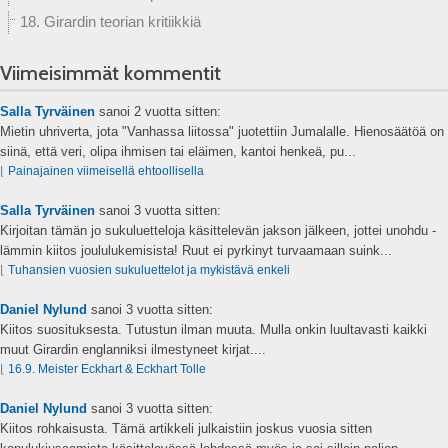
18. Girardin teorian kritiikkiä
Viimeisimmät kommentit
Salla Tyrväinen
sanoi
2 vuotta sitten:
Mietin uhriverta, jota "Vanhassa liitossa" juotettiin Jumalalle. Hienosäätöä on
siinä, että veri, olipa ihmisen tai eläimen, kantoi henkeä, pu...
⌊
Painajainen viimeisellä ehtoollisella
Salla Tyrväinen
sanoi
3 vuotta sitten:
Kirjoitan tämän jo sukuluetteloja käsittelevän jakson jälkeen, jottei unohdu -
lämmin kiitos joululukemisista! Ruut ei pyrkinyt turvaamaan suink...
⌊
Tuhansien vuosien sukuluettelot ja mykistävä enkeli
Daniel Nylund
sanoi
3 vuotta sitten:
Kiitos suosituksesta. Tutustun ilman muuta. Mulla onkin luultavasti kaikki
muut Girardin englanniksi ilmestyneet kirjat....
⌊
16.9. Meister Eckhart & Eckhart Tolle
Daniel Nylund
sanoi
3 vuotta sitten:
Kiitos rohkaisusta. Tämä artikkeli julkaistiin joskus vuosia sitten