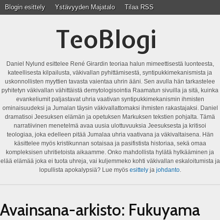
Blogin esittely
Ystävyyden Majatalo
Tilaa RSS
TeoBlogi
Daniel Nylund esittelee René Girardin teoriaa halun mimeettisestä luonteesta,
kateellisesta kilpailusta, väkivallan pyhittämisestä, syntipukkimekanismista ja
uskonnollisten myyttien tavasta vaientaa uhrin ääni. Sen avulla hän tarkastelee
pyhitetyn väkivallan vähittäistä demytologisointia Raamatun sivuilla ja sitä, kuinka
evankeliumit paljastavat uhria vaativan syntipukkimekanismin ihmisten
ominaisuudeksi ja Jumalan täysin väkivallattomaksi ihmisten rakastajaksi. Daniel
dramatisoi Jeesuksen elämän ja opetuksen Markuksen tekstien pohjalta. Tämä
narratiivinen menetelmä avaa uusia ulottuvuuksia Jeesuksesta ja kritisoi
teologiaa, joka edelleen pitää Jumalaa uhria vaativana ja väkivaltaisena. Hän
käsittelee myös kristikunnan sotaisaa ja pasifistista historiaa, sekä omaa
kompleksisen uhritietoista aikaamme. Onko mahdollista hylätä hylkääminen ja
elää elämää joka ei tuota uhreja, vai kuljemmeko kohti väkivallan eskaloitumista ja
lopullista apokalypsiä? Lue myös
esittely
ja
johdanto
.
Avainsana-arkisto:
Fukuyama