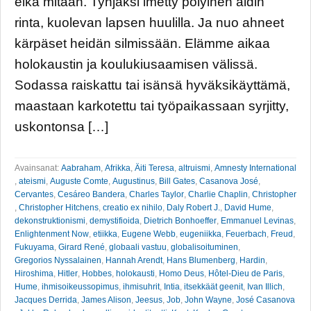
eikä mitään. Tyhjäksi imetty pölyinen äidin
rinta, kuolevan lapsen huulilla. Ja nuo ahneet
kärpäset heidän silmissään. Elämme aikaa
holokaustin ja koulukiusaamisen välissä.
Sodassa raiskattu tai isänsä hyväksikäyttämä,
maastaan karkotettu tai työpaikassaan syrjitty,
uskontonsa […]
Avainsanat:
Aabraham
,
Afrikka
,
Äiti Teresa
,
altruismi
,
Amnesty International
,
ateismi
,
Auguste Comte
,
Augustinus
,
Bill Gates
,
Casanova José
,
Cervantes
,
Cesáreo Bandera
,
Charles Taylor
,
Charlie Chaplin
,
Christopher
,
Christopher Hitchens
,
creatio ex nihilo
,
Daly Robert J.
,
David Hume
,
dekonstruktionismi
,
demystifioida
,
Dietrich Bonhoeffer
,
Emmanuel Levinas
,
Enlightenment Now
,
etiikka
,
Eugene Webb
,
eugeniikka
,
Feuerbach
,
Freud
,
Fukuyama
,
Girard René
,
globaali vastuu
,
globalisoituminen
,
Gregorios Nyssalainen
,
Hannah Arendt
,
Hans Blumenberg
,
Hardin
,
Hiroshima
,
Hitler
,
Hobbes
,
holokausti
,
Homo Deus
,
Hôtel-Dieu de Paris
,
Hume
,
ihmisoikeussopimus
,
ihmisuhrit
,
Intia
,
itsekkäät geenit
,
Ivan Illich
,
Jacques Derrida
,
James Alison
,
Jeesus
,
Job
,
John Wayne
,
José Casanova