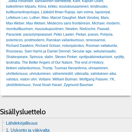
,
Jukka Relander
,
kansallinen identiteetti
,
Kant
,
Kaplan Grant
,
kateellinen kilpailu
,
Kiina
,
kirkko
,
koulukiusaaminen
,
kristinusko
,
kulttuuriantropologia
,
Lääkärit Ilman Rajoja
,
lain voima
,
lapsiorjat
,
Lefebure Leo
,
Luther
,
Mao
,
Marcel Gaughet
,
Mark Vorobej
,
Marx
,
Max Weber
,
Max Weberi
,
Médecins sans frontièresin
,
Michael
,
moderni
,
monikulttuurinen
,
muusukupuolinen
,
Newton
,
Nietzsche
,
Paavali
,
Paraclete
,
paraolympialaiset
,
Peter Lawler
,
Pietari
,
poesis
,
Pohjola
,
polemicos
,
postmoderni
,
Ranskan vallankumous
,
renessanssi
,
Richard Dawkins
,
Richard Golsan
,
rodunjalostus
,
Rooman valtakunta
,
Rousseau
,
Sam Harris ja Daniel Dennet
,
Secular age
,
sekularisaatio
,
Shakespeare
,
Spinoza
,
stalin
,
Steven Pinker
,
syntipukkimekanismi
,
syrjitty
,
teokratia
,
The Better Angels of Our Nature
,
The end of History
,
tieteen vallankumous
,
Trump
,
Tuomas Nevanlinna
,
uhraaminen
,
uhritietoisuus
,
uhriutuminen
,
vähemmistöt
,
väkivalta
,
valistuksen aika
,
valistus
,
viaton uhri
,
Voltaire
,
William Bulman
,
Wolfgang Palaver
,
YK
,
yksilötietoisuus
,
Yuval Noah Harari
,
Zygmund Bauman
Sisällysluettelo
Lähdekirjallisuus
1. Uskonto ja väkivalta