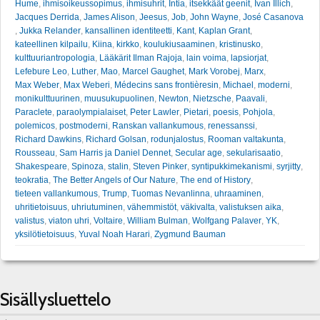
Hume
,
ihmisoikeussopimus
,
ihmisuhrit
,
Intia
,
itsekkäät geenit
,
Ivan Illich
,
Jacques Derrida
,
James Alison
,
Jeesus
,
Job
,
John Wayne
,
José Casanova
,
Jukka Relander
,
kansallinen identiteetti
,
Kant
,
Kaplan Grant
,
kateellinen kilpailu
,
Kiina
,
kirkko
,
koulukiusaaminen
,
kristinusko
,
kulttuuriantropologia
,
Lääkärit Ilman Rajoja
,
lain voima
,
lapsiorjat
,
Lefebure Leo
,
Luther
,
Mao
,
Marcel Gaughet
,
Mark Vorobej
,
Marx
,
Max Weber
,
Max Weberi
,
Médecins sans frontièresin
,
Michael
,
moderni
,
monikulttuurinen
,
muusukupuolinen
,
Newton
,
Nietzsche
,
Paavali
,
Paraclete
,
paraolympialaiset
,
Peter Lawler
,
Pietari
,
poesis
,
Pohjola
,
polemicos
,
postmoderni
,
Ranskan vallankumous
,
renessanssi
,
Richard Dawkins
,
Richard Golsan
,
rodunjalostus
,
Rooman valtakunta
,
Rousseau
,
Sam Harris ja Daniel Dennet
,
Secular age
,
sekularisaatio
,
Shakespeare
,
Spinoza
,
stalin
,
Steven Pinker
,
syntipukkimekanismi
,
syrjitty
,
teokratia
,
The Better Angels of Our Nature
,
The end of History
,
tieteen vallankumous
,
Trump
,
Tuomas Nevanlinna
,
uhraaminen
,
uhritietoisuus
,
uhriutuminen
,
vähemmistöt
,
väkivalta
,
valistuksen aika
,
valistus
,
viaton uhri
,
Voltaire
,
William Bulman
,
Wolfgang Palaver
,
YK
,
yksilötietoisuus
,
Yuval Noah Harari
,
Zygmund Bauman
Sisällysluettelo