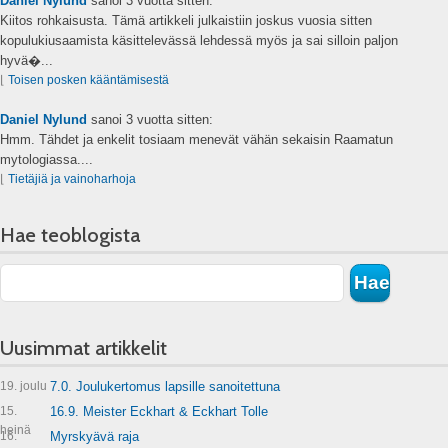
Daniel Nylund
sanoi
3 vuotta sitten:
Kiitos rohkaisusta. Tämä artikkeli julkaistiin joskus vuosia sitten
kopulukiusaamista käsittelevässä lehdessä myös ja sai silloin paljon
hyvä�...
⌊
Toisen posken kääntämisestä
Daniel Nylund
sanoi
3 vuotta sitten:
Hmm. Tähdet ja enkelit tosiaam menevät vähän sekaisin Raamatun
mytologiassa....
⌊
Tietäjiä ja vainoharhoja
Hae teoblogista
Uusimmat artikkelit
19. joulu
7.0. Joulukertomus lapsille sanoitettuna
15.
16.9. Meister Eckhart & Eckhart Tolle
heinä
16.
Myrskyävä raja