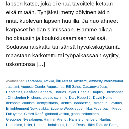
lapsen katse, joka ei enää tavoittele ketään
eikä mitään. Tyhjäksi imetty pölyinen äidin
rinta, kuolevan lapsen huulilla. Ja nuo ahneet
kärpäset heidän silmissään. Elämme aikaa
holokaustin ja koulukiusaamisen välissä.
Sodassa raiskattu tai isänsä hyväksikäyttämä,
maastaan karkotettu tai työpaikassaan syrjitty,
uskontonsa […]
Avainsanat:
Aabraham
,
Afrikka
,
Äiti Teresa
,
altruismi
,
Amnesty International
,
ateismi
,
Auguste Comte
,
Augustinus
,
Bill Gates
,
Casanova José
,
Cervantes
,
Cesáreo Bandera
,
Charles Taylor
,
Charlie Chaplin
,
Christopher
,
Christopher Hitchens
,
creatio ex nihilo
,
Daly Robert J.
,
David Hume
,
dekonstruktionismi
,
demystifioida
,
Dietrich Bonhoeffer
,
Emmanuel Levinas
,
Enlightenment Now
,
etiikka
,
Eugene Webb
,
eugeniikka
,
Feuerbach
,
Freud
,
Fukuyama
,
Girard René
,
globaali vastuu
,
globalisoituminen
,
Gregorios Nyssalainen
,
Hannah Arendt
,
Hans Blumenberg
,
Hardin
,
Hiroshima
,
Hitler
,
Hobbes
,
holokausti
,
Homo Deus
,
Hôtel-Dieu de Paris
,