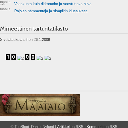
maalis
12.
Valtakunta kuin rikkaruoho ja saastuttava hiiva
maalis
Rajojen hämmentäjä ja sisäpiirin kiusaukset.
Mimeettinen tartuntatilasto
Sivulatauksia sitten 26.1.2009
© TeoBlogi, Daniel Nylund |
Artikkelien RSS
|
Kommenttien RSS