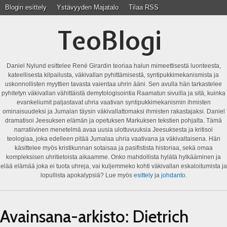
Blogin esittely
Ystävyyden Majatalo
Tilaa RSS
TeoBlogi
Daniel Nylund esittelee René Girardin teoriaa halun mimeettisestä luonteesta,
kateellisesta kilpailusta, väkivallan pyhittämisestä, syntipukkimekanismista ja
uskonnollisten myyttien tavasta vaientaa uhrin ääni. Sen avulla hän tarkastelee
pyhitetyn väkivallan vähittäistä demytologisointia Raamatun sivuilla ja sitä, kuinka
evankeliumit paljastavat uhria vaativan syntipukkimekanismin ihmisten
ominaisuudeksi ja Jumalan täysin väkivallattomaksi ihmisten rakastajaksi. Daniel
dramatisoi Jeesuksen elämän ja opetuksen Markuksen tekstien pohjalta. Tämä
narratiivinen menetelmä avaa uusia ulottuvuuksia Jeesuksesta ja kritisoi
teologiaa, joka edelleen pitää Jumalaa uhria vaativana ja väkivaltaisena. Hän
käsittelee myös kristikunnan sotaisaa ja pasifistista historiaa, sekä omaa
kompleksisen uhritietoista aikaamme. Onko mahdollista hylätä hylkääminen ja
elää elämää joka ei tuota uhreja, vai kuljemmeko kohti väkivallan eskaloitumista ja
lopullista apokalypsiä? Lue myös
esittely
ja
johdanto
.
Avainsana-arkisto:
Dietrich