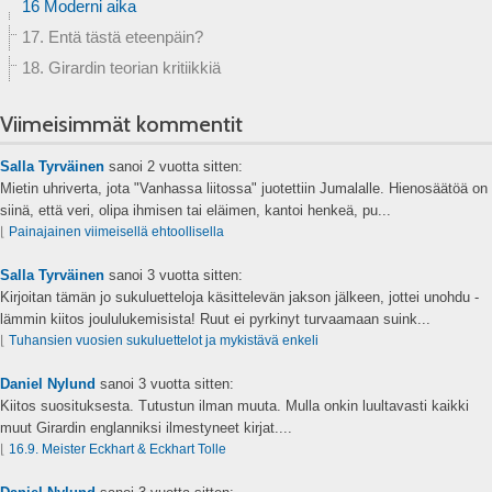
16 Moderni aika
17. Entä tästä eteenpäin?
18. Girardin teorian kritiikkiä
Viimeisimmät kommentit
Salla Tyrväinen
sanoi
2 vuotta sitten:
Mietin uhriverta, jota "Vanhassa liitossa" juotettiin Jumalalle. Hienosäätöä on
siinä, että veri, olipa ihmisen tai eläimen, kantoi henkeä, pu...
⌊
Painajainen viimeisellä ehtoollisella
Salla Tyrväinen
sanoi
3 vuotta sitten:
Kirjoitan tämän jo sukuluetteloja käsittelevän jakson jälkeen, jottei unohdu -
lämmin kiitos joululukemisista! Ruut ei pyrkinyt turvaamaan suink...
⌊
Tuhansien vuosien sukuluettelot ja mykistävä enkeli
Daniel Nylund
sanoi
3 vuotta sitten:
Kiitos suosituksesta. Tutustun ilman muuta. Mulla onkin luultavasti kaikki
muut Girardin englanniksi ilmestyneet kirjat....
⌊
16.9. Meister Eckhart & Eckhart Tolle