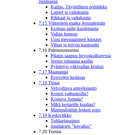
Juudeassa
Kaifas. Täydellinen poliitikko
Lapset ja valtakunta
Rikkaat ja valtakunta
7.15 Viimeinen matka Jerusalemiin
Kolmas puhe kuolemasta
Vallan lumous
Uusi messiaaninen kiusaus
Vihan ja toivon kaupunki
7.16 Palmusunnuntai
Pilatus saapuu hevoskulkueessa
Jeesus ratsastaa aasilla
Pyhitetyn väkivallan keskus
7.17 Maanantai
Rosvojen luolassa
7.18 Tiistai
Velvoittava anteeksianto
Kenen valtuuksilla?
Kostava Jumala?
Mikä keisarille kuuluu?
Manipuloidun lesken ropo
7.19 Keskiviikko
Tuhlaajanainen
Juudaksen ”kavallus”
7.20 Torstai