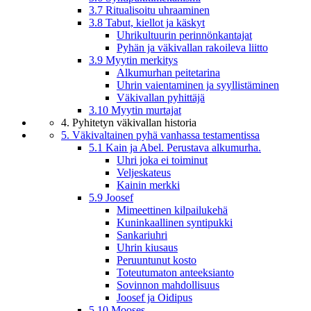
3.7 Ritualisoitu uhraaminen
3.8 Tabut, kiellot ja käskyt
Uhrikultuurin perinnönkantajat
Pyhän ja väkivallan rakoileva liitto
3.9 Myytin merkitys
Alkumurhan peitetarina
Uhrin vaientaminen ja syyllistäminen
Väkivallan pyhittäjä
3.10 Myytin murtajat
4. Pyhitetyn väkivallan historia
5. Väkivaltainen pyhä vanhassa testamentissa
5.1 Kain ja Abel. Perustava alkumurha.
Uhri joka ei toiminut
Veljeskateus
Kainin merkki
5.9 Joosef
Mimeettinen kilpailukehä
Kuninkaallinen syntipukki
Sankariuhri
Uhrin kiusaus
Peruuntunut kosto
Toteutumaton anteeksianto
Sovinnon mahdollisuus
Joosef ja Oidipus
5.10 Mooses