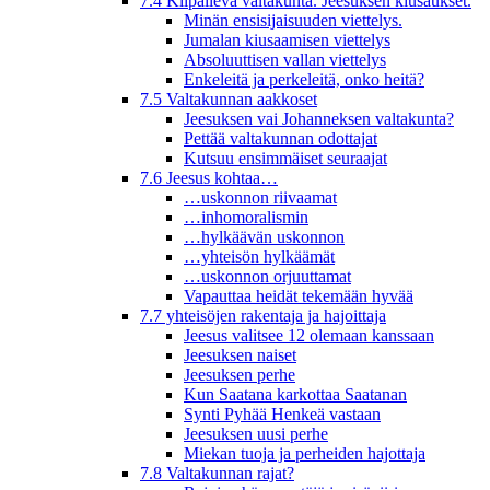
7.4 Kilpaileva valtakunta. Jeesuksen kiusaukset.
Minän ensisijaisuuden viettelys.
Jumalan kiusaamisen viettelys
Absoluuttisen vallan viettelys
Enkeleitä ja perkeleitä, onko heitä?
7.5 Valtakunnan aakkoset
Jeesuksen vai Johanneksen valtakunta?
Pettää valtakunnan odottajat
Kutsuu ensimmäiset seuraajat
7.6 Jeesus kohtaa…
…uskonnon riivaamat
…inhomoralismin
…hylkäävän uskonnon
…yhteisön hylkäämät
…uskonnon orjuuttamat
Vapauttaa heidät tekemään hyvää
7.7 yhteisöjen rakentaja ja hajoittaja
Jeesus valitsee 12 olemaan kanssaan
Jeesuksen naiset
Jeesuksen perhe
Kun Saatana karkottaa Saatanan
Synti Pyhää Henkeä vastaan
Jeesuksen uusi perhe
Miekan tuoja ja perheiden hajottaja
7.8 Valtakunnan rajat?