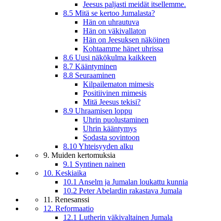
Jeesus paljasti meidät itsellemme.
8.5 Mitä se kertoo Jumalasta?
Hän on uhrautuva
Hän on väkivallaton
Hän on Jeesuksen näköinen
Kohtaamme hänet uhrissa
8.6 Uusi näkökulma kaikkeen
8.7 Kääntyminen
8.8 Seuraaminen
Kilpailematon mimesis
Positiivinen mimesis
Mitä Jeesus tekisi?
8.9 Uhraamisen loppu
Uhrin puolustaminen
Uhrin kääntymys
Sodasta sovintoon
8.10 Yhteisyyden alku
9. Muiden kertomuksia
9.1 Syntinen nainen
10. Keskiaika
10.1 Anselm ja Jumalan loukattu kunnia
10.2 Peter Abelardin rakastava Jumala
11. Renesanssi
12. Reformaatio
12.1 Lutherin väkivaltainen Jumala