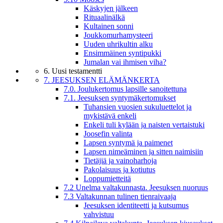
Käskyjen jälkeen
Rituaalinälkä
Kultainen sonni
Joukkomurhamysteeri
Uuden uhrikultin alku
Ensimmäinen syntipukki
Jumalan vai ihmisen viha?
6. Uusi testamentti
7. JEESUKSEN ELÄMÄNKERTA
7.0. Joulukertomus lapsille sanoitettuna
7.1. Jeesuksen syntymäkertomukset
Tuhansien vuosien sukuluettelot ja
mykistävä enkeli
Enkeli tuli kylään ja naisten vertaistuki
Joosefin valinta
Lapsen syntymä ja paimenet
Lapsen nimeäminen ja sitten naimisiin
Tietäjiä ja vainoharhoja
Pakolaisuus ja kotiutus
Loppumietteitä
7.2 Unelma valtakunnasta. Jeesuksen nuoruus
7.3 Valtakunnan tulinen tienraivaaja
Jeesuksen identiteetti ja kutsumus
vahvistuu