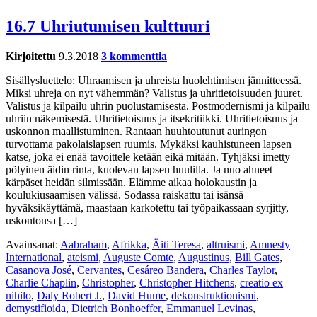
16.7 Uhriutumisen kulttuuri
Kirjoitettu
9.3.2018
3 kommenttia
Sisällysluettelo: Uhraamisen ja uhreista huolehtimisen jännitteessä.
Miksi uhreja on nyt vähemmän? Valistus ja uhritietoisuuden juuret.
Valistus ja kilpailu uhrin puolustamisesta. Postmodernismi ja kilpailu
uhriin näkemisestä. Uhritietoisuus ja itsekritiikki. Uhritietoisuus ja
uskonnon maallistuminen. Rantaan huuhtoutunut auringon
turvottama pakolaislapsen ruumis. Mykäksi kauhistuneen lapsen
katse, joka ei enää tavoittele ketään eikä mitään. Tyhjäksi imetty
pölyinen äidin rinta, kuolevan lapsen huulilla. Ja nuo ahneet
kärpäset heidän silmissään. Elämme aikaa holokaustin ja
koulukiusaamisen välissä. Sodassa raiskattu tai isänsä
hyväksikäyttämä, maastaan karkotettu tai työpaikassaan syrjitty,
uskontonsa […]
Avainsanat:
Aabraham
,
Afrikka
,
Äiti Teresa
,
altruismi
,
Amnesty
International
,
ateismi
,
Auguste Comte
,
Augustinus
,
Bill Gates
,
Casanova José
,
Cervantes
,
Cesáreo Bandera
,
Charles Taylor
,
Charlie Chaplin
,
Christopher
,
Christopher Hitchens
,
creatio ex
nihilo
,
Daly Robert J.
,
David Hume
,
dekonstruktionismi
,
demystifioida
,
Dietrich Bonhoeffer
,
Emmanuel Levinas
,