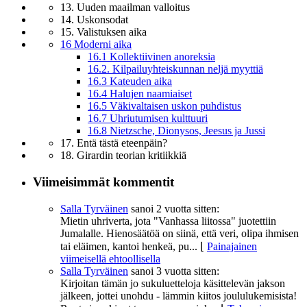
13. Uuden maailman valloitus
14. Uskonsodat
15. Valistuksen aika
16 Moderni aika
16.1 Kollektiivinen anoreksia
16.2. Kilpailuyhteiskunnan neljä myyttiä
16.3 Kateuden aika
16.4 Halujen naamiaiset
16.5 Väkivaltaisen uskon puhdistus
16.7 Uhriutumisen kulttuuri
16.8 Nietzsche, Dionysos, Jeesus ja Jussi
17. Entä tästä eteenpäin?
18. Girardin teorian kritiikkiä
Viimeisimmät kommentit
Salla Tyrväinen
sanoi
2 vuotta sitten:
Mietin uhriverta, jota "Vanhassa liitossa" juotettiin
Jumalalle. Hienosäätöä on siinä, että veri, olipa ihmisen
tai eläimen, kantoi henkeä, pu...
⌊
Painajainen
viimeisellä ehtoollisella
Salla Tyrväinen
sanoi
3 vuotta sitten:
Kirjoitan tämän jo sukuluetteloja käsittelevän jakson
jälkeen, jottei unohdu - lämmin kiitos joululukemisista!