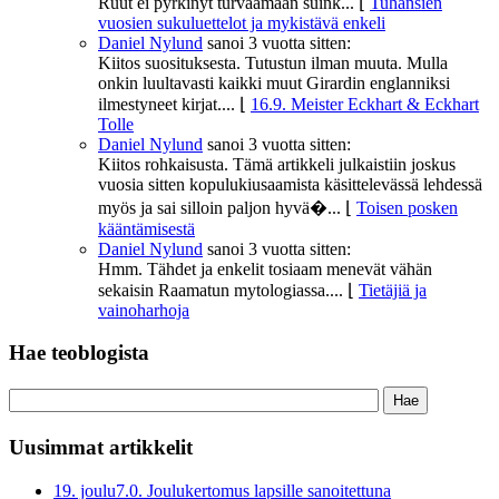
Ruut ei pyrkinyt turvaamaan suink...
⌊
Tuhansien
vuosien sukuluettelot ja mykistävä enkeli
Daniel Nylund
sanoi
3 vuotta sitten:
Kiitos suosituksesta. Tutustun ilman muuta. Mulla
onkin luultavasti kaikki muut Girardin englanniksi
ilmestyneet kirjat....
⌊
16.9. Meister Eckhart & Eckhart
Tolle
Daniel Nylund
sanoi
3 vuotta sitten:
Kiitos rohkaisusta. Tämä artikkeli julkaistiin joskus
vuosia sitten kopulukiusaamista käsittelevässä lehdessä
myös ja sai silloin paljon hyvä�...
⌊
Toisen posken
kääntämisestä
Daniel Nylund
sanoi
3 vuotta sitten:
Hmm. Tähdet ja enkelit tosiaam menevät vähän
sekaisin Raamatun mytologiassa....
⌊
Tietäjiä ja
vainoharhoja
Hae teoblogista
Uusimmat artikkelit
19. joulu
7.0. Joulukertomus lapsille sanoitettuna