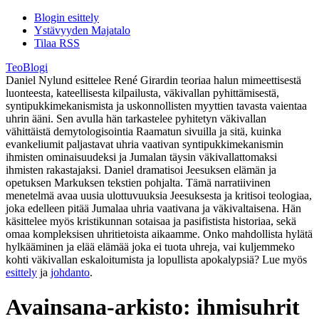
Blogin esittely
Ystävyyden Majatalo
Tilaa RSS
TeoBlogi
Daniel Nylund esittelee René Girardin teoriaa halun mimeettisestä
luonteesta, kateellisesta kilpailusta, väkivallan pyhittämisestä,
syntipukkimekanismista ja uskonnollisten myyttien tavasta vaientaa
uhrin ääni. Sen avulla hän tarkastelee pyhitetyn väkivallan
vähittäistä demytologisointia Raamatun sivuilla ja sitä, kuinka
evankeliumit paljastavat uhria vaativan syntipukkimekanismin
ihmisten ominaisuudeksi ja Jumalan täysin väkivallattomaksi
ihmisten rakastajaksi. Daniel dramatisoi Jeesuksen elämän ja
opetuksen Markuksen tekstien pohjalta. Tämä narratiivinen
menetelmä avaa uusia ulottuvuuksia Jeesuksesta ja kritisoi teologiaa,
joka edelleen pitää Jumalaa uhria vaativana ja väkivaltaisena. Hän
käsittelee myös kristikunnan sotaisaa ja pasifistista historiaa, sekä
omaa kompleksisen uhritietoista aikaamme. Onko mahdollista hylätä
hylkääminen ja elää elämää joka ei tuota uhreja, vai kuljemmeko
kohti väkivallan eskaloitumista ja lopullista apokalypsiä? Lue myös
esittely
ja
johdanto
.
Avainsana-arkisto:
ihmisuhrit