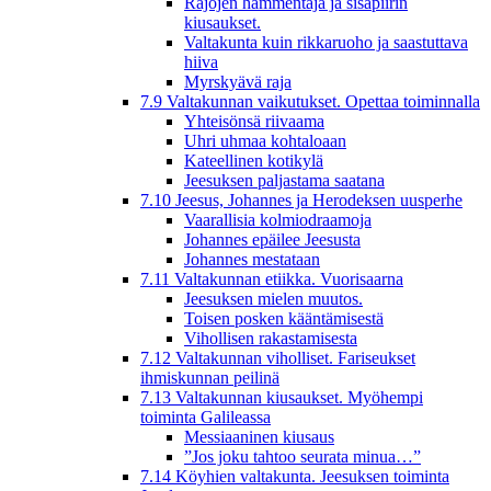
Rajojen hämmentäjä ja sisäpiirin
kiusaukset.
Valtakunta kuin rikkaruoho ja saastuttava
hiiva
Myrskyävä raja
7.9 Valtakunnan vaikutukset. Opettaa toiminnalla
Yhteisönsä riivaama
Uhri uhmaa kohtaloaan
Kateellinen kotikylä
Jeesuksen paljastama saatana
7.10 Jeesus, Johannes ja Herodeksen uusperhe
Vaarallisia kolmiodraamoja
Johannes epäilee Jeesusta
Johannes mestataan
7.11 Valtakunnan etiikka. Vuorisaarna
Jeesuksen mielen muutos.
Toisen posken kääntämisestä
Vihollisen rakastamisesta
7.12 Valtakunnan viholliset. Fariseukset
ihmiskunnan peilinä
7.13 Valtakunnan kiusaukset. Myöhempi
toiminta Galileassa
Messiaaninen kiusaus
”Jos joku tahtoo seurata minua…”
7.14 Köyhien valtakunta. Jeesuksen toiminta