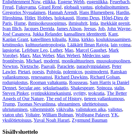
Enlightenment Now
,
etiikka
,
Eugene Webb
,
eugeniikka
,
Feuerbach
,
Freud
,
Fukuyama
,
Girard René
,
globaali vastuu
,
globalisoituminen
,
Gregorios Nyssalainen
,
Hannah Arendt
,
Hans Blumenberg
,
Hardin
,
Hiroshima
,
Hitler
,
Hobbes
,
holokausti
,
Homo Deus
,
Hôtel-Dieu de
Paris
,
Hume
,
ihmisoikeussopimus
,
ihmisuhrit
,
Intia
,
itsekkäät geenit
,
Ivan Illich
,
Jacques Derrida
,
James Alison
,
Jeesus
,
Job
,
John Wayne
,
José Casanova
,
Jukka Relander
,
kansallinen identiteetti
,
Kant
,
Kaplan Grant
,
kateellinen kilpailu
,
Kiina
,
kirkko
,
koulukiusaaminen
,
kristinusko
,
kulttuuriantropologia
,
Lääkärit Ilman Rajoja
,
lain voima
,
lapsiorjat
,
Lefebure Leo
,
Luther
,
Mao
,
Marcel Gaughet
,
Mark
Vorobej
,
Marx
,
Max Weber
,
Max Weberi
,
Médecins sans
frontièresin
,
Michael
,
moderni
,
monikulttuurinen
,
muusukupuolinen
,
Newton
,
Nietzsche
,
Paavali
,
Paraclete
,
paraolympialaiset
,
Peter
Lawler
,
Pietari
,
poesis
,
Pohjola
,
polemicos
,
postmoderni
,
Ranskan
vallankumous
,
renessanssi
,
Richard Dawkins
,
Richard Golsan
,
rodunjalostus
,
Rooman valtakunta
,
Rousseau
,
Sam Harris ja Daniel
Dennet
,
Secular age
,
sekularisaatio
,
Shakespeare
,
Spinoza
,
stalin
,
Steven Pinker
,
syntipukkimekanismi
,
syrjitty
,
teokratia
,
The Better
Angels of Our Nature
,
The end of History
,
tieteen vallankumous
,
Trump
,
Tuomas Nevanlinna
,
uhraaminen
,
uhritietoisuus
,
uhriutuminen
,
vähemmistöt
,
väkivalta
,
valistuksen aika
,
valistus
,
viaton uhri
,
Voltaire
,
William Bulman
,
Wolfgang Palaver
,
YK
,
yksilötietoisuus
,
Yuval Noah Harari
,
Zygmund Bauman
Sisällysluettelo