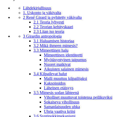
Lähdekirjallisuus
1. Uskonto ja väkivalta
2 René Girard ja pyhitetty väkivalta
2.1 Teoria lyhyesti
2.2 Teorian kehityskaari
2.3 Liian iso teoria
3 Girardin antropologia
3.1 Haluamisen historiaa
3.2 Mikä ihmeen mimesis?
3.3 Mimeettinen halu
Mimeettinen identiteetti
Myötäsyntyinen taipumus
Nuoret matkivat
Aikuisten salainen mimesis
3.4 Kilpailevat halut
Malli muuttuu kilpailijaksi
Kaksoissidos
Läheinen etäisyys
3.5 Mimesis sodan lähteenä
Viholliset muuttuvat toistensa peilikuviksi
Sokaiseva vihollisuus
Samanlaisuuden uhka
Uhria vaativa kriisi
3.6 Syntipukkimekanismi