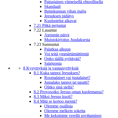
Painajainen viimeisellä ehtoollisella
Skandaali
Ihmiskunnan vihan malja
Jeesuksen pidätys
Kuulustelut alkavat
7.21 Pitkä perjantai
7.22 Lauantai
Ateismin päivä
Muistokirjoitus Juudaksesta
7.23 Sunnuntai
Palatkaa alkuun
Voi teitä ymmärtämättömiä
Onko täällä syötävää?
Salajuonia
8 Kysymyksiä ja vastausyrityksiä
8.1 Kuka tappoi Jeesuksen?
Roomalaiset vai juutalaiset?
Jumalako tappoi tai tapatti?
Olitko sinä siellä?
8.2 Provosoiko Jeesus oman kuolemansa?
8.3 Miksi Jeesus kuoli?
8.4 Mitä se kertoo meistä?
Olemme osallisia
Olemme melkein sokeita
Me keksimme verellä sovittamisen