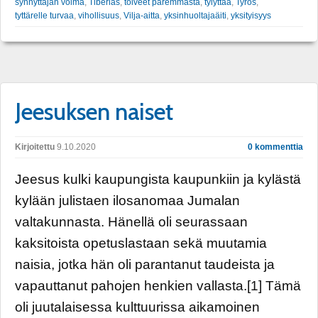
synnyttäjän voima
,
Tiberias
,
toiveet paremmasta
,
tylyttää
,
Tyros
,
tyttärelle turvaa
,
vihollisuus
,
Vilja-aitta
,
yksinhuoltajaäiti
,
yksityisyys
Jeesuksen naiset
Kirjoitettu
9.10.2020
0 kommenttia
Jeesus kulki kaupungista kaupunkiin ja kylästä
kylään julistaen ilosanomaa Jumalan
valtakunnasta. Hänellä oli seurassaan
kaksitoista opetuslastaan sekä muutamia
naisia, jotka hän oli parantanut taudeista ja
vapauttanut pahojen henkien vallasta.[1] Tämä
oli juutalaisessa kulttuurissa aikamoinen