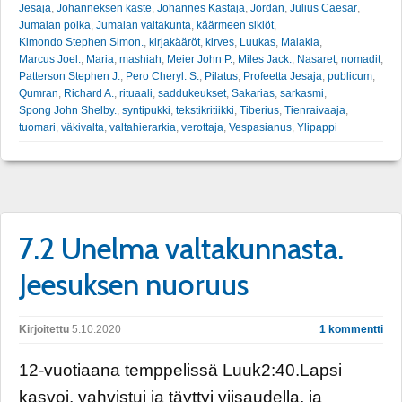
Jesaja
,
Johanneksen kaste
,
Johannes Kastaja
,
Jordan
,
Julius Caesar
,
Jumalan poika
,
Jumalan valtakunta
,
käärmeen sikiöt
,
Kimondo Stephen Simon.
,
kirjakääröt
,
kirves
,
Luukas
,
Malakia
,
Marcus Joel.
,
Maria
,
mashiah
,
Meier John P.
,
Miles Jack.
,
Nasaret
,
nomadit
,
Patterson Stephen J.
,
Pero Cheryl. S.
,
Pilatus
,
Profeetta Jesaja
,
publicum
,
Qumran
,
Richard A.
,
rituaali
,
saddukeukset
,
Sakarias
,
sarkasmi
,
Spong John Shelby.
,
syntipukki
,
tekstikritiikki
,
Tiberius
,
Tienraivaaja
,
tuomari
,
väkivalta
,
valtahierarkia
,
verottaja
,
Vespasianus
,
Ylipappi
7.2 Unelma valtakunnasta.
Jeesuksen nuoruus
Kirjoitettu
5.10.2020
1 kommentti
12-vuotiaana temppelissä Luuk2:40.Lapsi
kasvoi, vahvistui ja täyttyi viisaudella, ja