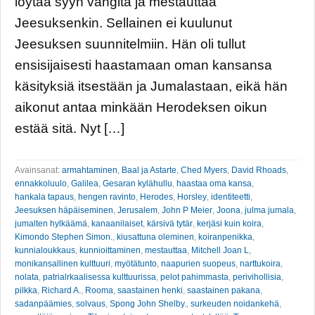
löytää syyn vangita ja mestauttaa
Jeesuksenkin. Sellainen ei kuulunut
Jeesuksen suunnitelmiin. Hän oli tullut
ensisijaisesti haastamaan oman kansansa
käsityksiä itsestään ja Jumalastaan, eikä hän
aikonut antaa minkään Herodeksen oikun
estää sitä. Nyt […]
Avainsanat:
armahtaminen
,
Baal ja Astarte
,
Ched Myers
,
David Rhoads
,
ennakkoluulo
,
Galilea
,
Gesaran kylähullu
,
haastaa oma kansa
,
hankala tapaus
,
hengen ravinto
,
Herodes
,
Horsley
,
identiteetti
,
Jeesuksen häpäiseminen
,
Jerusalem
,
John P Meier
,
Joona
,
julma jumala
,
jumalten hylkäämä
,
kanaanilaiset
,
kärsivä tytär
,
kerjäsi kuin koira
,
Kimondo Stephen Simon.
,
kiusattuna oleminen
,
koiranpenikka
,
kunnialoukkaus
,
kunnioittaminen
,
mestauttaa
,
Mitchell Joan L
,
monikansallinen kulttuuri
,
myötätunto
,
naapurien suopeus
,
narttukoira
,
nolata
,
patrialrkaalisessa kulttuurissa
,
pelot pahimmasta
,
perivihollisia
,
pilkka
,
Richard A.
,
Rooma
,
saastainen henki
,
saastainen pakana
,
sadanpäämies
,
solvaus
,
Spong John Shelby.
,
surkeuden noidankehä
,