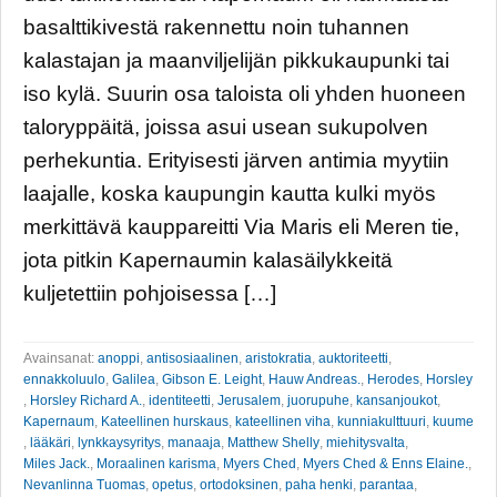
basalttikivestä rakennettu noin tuhannen
kalastajan ja maanviljelijän pikkukaupunki tai
iso kylä. Suurin osa taloista oli yhden huoneen
taloryppäitä, joissa asui usean sukupolven
perhekuntia. Erityisesti järven antimia myytiin
laajalle, koska kaupungin kautta kulki myös
merkittävä kauppareitti Via Maris eli Meren tie,
jota pitkin Kapernaumin kalasäilykkeitä
kuljetettiin pohjoisessa […]
Avainsanat:
anoppi
,
antisosiaalinen
,
aristokratia
,
auktoriteetti
,
ennakkoluulo
,
Galilea
,
Gibson E. Leight
,
Hauw Andreas.
,
Herodes
,
Horsley
,
Horsley Richard A.
,
identiteetti
,
Jerusalem
,
juorupuhe
,
kansanjoukot
,
Kapernaum
,
Kateellinen hurskaus
,
kateellinen viha
,
kunniakulttuuri
,
kuume
,
lääkäri
,
lynkkaysyritys
,
manaaja
,
Matthew Shelly
,
miehitysvalta
,
Miles Jack.
,
Moraalinen karisma
,
Myers Ched
,
Myers Ched & Enns Elaine.
,
Nevanlinna Tuomas
,
opetus
,
ortodoksinen
,
paha henki
,
parantaa
,