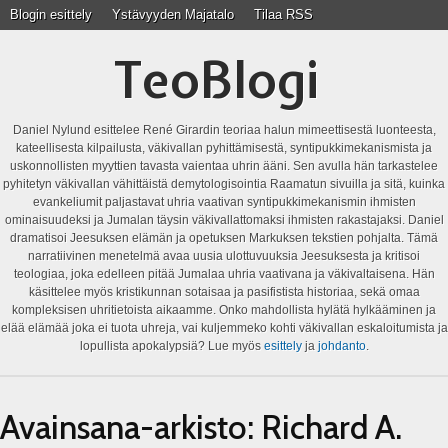
Blogin esittely
Ystävyyden Majatalo
Tilaa RSS
TeoBlogi
Daniel Nylund esittelee René Girardin teoriaa halun mimeettisestä luonteesta,
kateellisesta kilpailusta, väkivallan pyhittämisestä, syntipukkimekanismista ja
uskonnollisten myyttien tavasta vaientaa uhrin ääni. Sen avulla hän tarkastelee
pyhitetyn väkivallan vähittäistä demytologisointia Raamatun sivuilla ja sitä, kuinka
evankeliumit paljastavat uhria vaativan syntipukkimekanismin ihmisten
ominaisuudeksi ja Jumalan täysin väkivallattomaksi ihmisten rakastajaksi. Daniel
dramatisoi Jeesuksen elämän ja opetuksen Markuksen tekstien pohjalta. Tämä
narratiivinen menetelmä avaa uusia ulottuvuuksia Jeesuksesta ja kritisoi
teologiaa, joka edelleen pitää Jumalaa uhria vaativana ja väkivaltaisena. Hän
käsittelee myös kristikunnan sotaisaa ja pasifistista historiaa, sekä omaa
kompleksisen uhritietoista aikaamme. Onko mahdollista hylätä hylkääminen ja
elää elämää joka ei tuota uhreja, vai kuljemmeko kohti väkivallan eskaloitumista ja
lopullista apokalypsiä? Lue myös
esittely
ja
johdanto
.
Avainsana-arkisto:
Richard A.