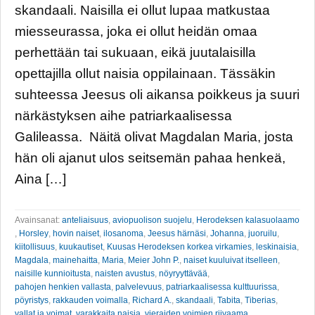
skandaali. Naisilla ei ollut lupaa matkustaa
miesseurassa, joka ei ollut heidän omaa
perhettään tai sukuaan, eikä juutalaisilla
opettajilla ollut naisia oppilainaan. Tässäkin
suhteessa Jeesus oli aikansa poikkeus ja suuri
närkästyksen aihe patriarkaalisessa
Galileassa. Näitä olivat Magdalan Maria, josta
hän oli ajanut ulos seitsemän pahaa henkeä,
Aina […]
Avainsanat:
anteliaisuus
,
aviopuolison suojelu
,
Herodeksen kalasuolaamo
,
Horsley
,
hovin naiset
,
ilosanoma
,
Jeesus härnäsi
,
Johanna
,
juoruilu
,
kiitollisuus
,
kuukautiset
,
Kuusas Herodeksen korkea virkamies
,
leskinaisia
,
Magdala
,
mainehaitta
,
Maria
,
Meier John P.
,
naiset kuuluivat itselleen
,
naisille kunnioitusta
,
naisten avustus
,
nöyryyttävää
,
pahojen henkien vallasta
,
palvelevuus
,
patriarkaalisessa kulttuurissa
,
pöyristys
,
rakkauden voimalla
,
Richard A.
,
skandaali
,
Tabita
,
Tiberias
,
vallat ja voimat
,
varakkaita naisia
,
vieraiden voimien riivaama
,