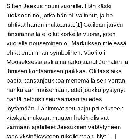
Sitten Jeesus nousi vuorelle. Hän käski
luokseen ne, jotka hän oli valinnut, ja he
lähtivät hänen mukaansa.[1] Galilean järven
länsirannalla ei ollut korkeita vuoria, joten
vuorelle nouseminen oli Markuksen mielessä
ehkä enemmän symbolinen. Vuori oli
Mooseksesta asti aina tarkoittanut Jumalan ja
ihmisen kohtaamisen paikkaa. Oli taas aika
paeta kansanjoukkoa menemällä sen verran
hankalaan maisemaan, ettei joukko pystynyt
häntä helposti seuraamaan tai edes
löytämään. Lähimmät seuraajat piti erikseen
käskeä mukaan, muuten hekin olisivat
varmaan ajatelleet Jeesuksen vetäytyneen
taas yksinäisyyteen rukoilemaan. Nyt […]