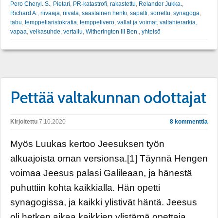
Pero Cheryl. S.
,
Pietari
,
PR-katastrofi
,
rakastettu
,
Relander Jukka.
,
Richard A.
,
riivaaja
,
riivata
,
saastainen henki
,
sapatti
,
sorrettu
,
synagoga
,
tabu
,
temppeliaristokratia
,
temppelivero
,
vallat ja voimat
,
valtahierarkia
,
vapaa
,
velkasuhde
,
vertailu
,
Witherington III Ben.
,
yhteisö
Pettää valtakunnan odottajat
Kirjoitettu
7.10.2020
8 kommenttia
Myös Luukas kertoo Jeesuksen työn
alkuajoista oman versionsa.[1] Täynnä Hengen
voimaa Jeesus palasi Galileaan, ja hänestä
puhuttiin kohta kaikkialla. Hän opetti
synagogissa, ja kaikki ylistivät häntä. Jeesus
oli hetken aikaa kaikkien ylistämä opettaja.