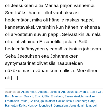
oli Jeesuksen äitiä Mariaa paljon vanhempi.
Sen lisäksi hän oli ollut vanhaksi asti
hedelmätön, mikä oli hänelle raskas häpeä
kannettavaksi, varsinkin kun hänen miehensä
oli arvostetun suvun pappi. Selvästikin Jumala
oli ollut vihainen Elisabetille jostain. Siitä
hedelmättömyyden yleensä katsottiin johtuvan.
Sekä Jeesuksen että Johanneksen
syntymätarinat olivat siis naapureiden
näkökulmasta vähän kummallisia. Merkillinen
oli […]
Avainsanat:
Akers Keith.
,
Antipas
,
askeetit
,
Augustus
,
Babylonia
,
Bailie Gil.
,
Borg Marcus.
,
Daavid
,
Egypti
,
Elia
,
Elisabeth
,
Essealaiset
,
fariseukset
,
Fredriksen Paula.
,
Galilea
,
gallialaiset
,
Gallian sota
,
Greenberg Gary.
,
Hamerton-Kelly.
,
Horsley
,
identiteetti
,
Jerusalem
,
Jerusalemin temppeli
,