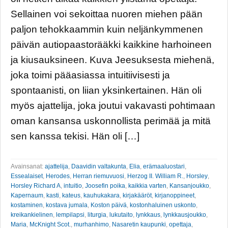
Sellainen voi sekoittaa nuoren miehen pään
paljon tehokkaammin kuin neljänkymmenen
päivän autiopaastorääkki kaikkine harhoineen
ja kiusauksineen. Kuva Jeesuksesta miehenä,
joka toimi pääasiassa intuitiivisesti ja
spontaanisti, on liian yksinkertainen. Hän oli
myös ajattelija, joka joutui vakavasti pohtimaan
oman kansansa uskonnollista perimää ja mitä
sen kanssa tekisi. Hän oli […]
Avainsanat:
ajattelija
,
Daavidin valtakunta
,
Elia
,
erämaaluostari
,
Essealaiset
,
Herodes
,
Herran riemuvuosi
,
Herzog II. William R.
,
Horsley
,
Horsley Richard A
,
intuitio
,
Joosefin poika
,
kaikkia varten
,
Kansanjoukko
,
Kapernaum
,
kasti
,
kateus
,
kauhukakara
,
kirjakääröt
,
kirjanoppineet
,
kostaminen
,
kostava jumala
,
Koston päivä
,
kostonhaluinen uskonto
,
kreikankielinen
,
lempilapsi
,
liturgia
,
lukutaito
,
lynkkaus
,
lynkkausjoukko
,
Maria
,
McKnight Scot.
,
murhanhimo
,
Nasaretin kaupunki
,
opettaja
,