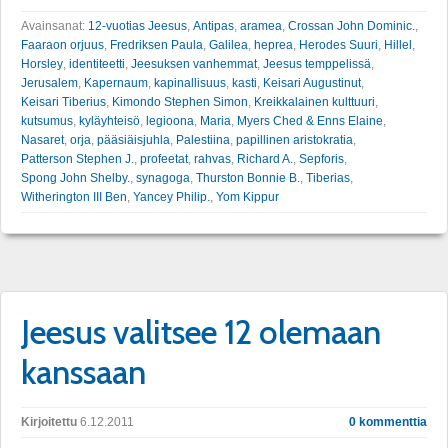
Avainsanat:
12-vuotias Jeesus
,
Antipas
,
aramea
,
Crossan John Dominic.
,
Faaraon orjuus
,
Fredriksen Paula
,
Galilea
,
heprea
,
Herodes Suuri
,
Hillel
,
Horsley
,
identiteetti
,
Jeesuksen vanhemmat
,
Jeesus temppelissä
,
Jerusalem
,
Kapernaum
,
kapinallisuus
,
kasti
,
Keisari Augustinut
,
Keisari Tiberius
,
Kimondo Stephen Simon
,
Kreikkalainen kulttuuri
,
kutsumus
,
kyläyhteisö
,
legioona
,
Maria
,
Myers Ched & Enns Elaine
,
Nasaret
,
orja
,
pääsiäisjuhla
,
Palestiina
,
papillinen aristokratia
,
Patterson Stephen J.
,
profeetat
,
rahvas
,
Richard A.
,
Sepforis
,
Spong John Shelby.
,
synagoga
,
Thurston Bonnie B.
,
Tiberias
,
Witherington III Ben
,
Yancey Philip.
,
Yom Kippur
Jeesus valitsee 12 olemaan
kanssaan
Kirjoitettu
6.12.2011
0 kommenttia