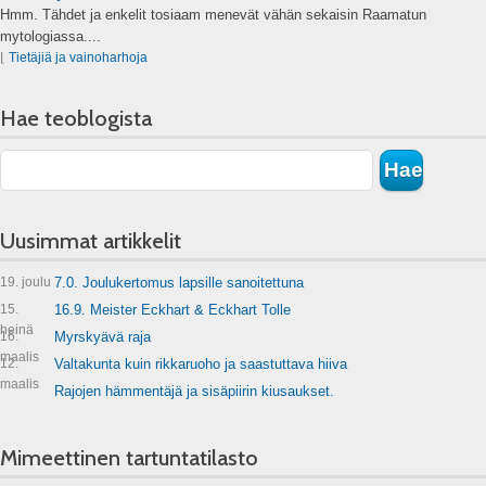
Hmm. Tähdet ja enkelit tosiaam menevät vähän sekaisin Raamatun
mytologiassa....
⌊
Tietäjiä ja vainoharhoja
Hae teoblogista
Uusimmat artikkelit
19. joulu
7.0. Joulukertomus lapsille sanoitettuna
15.
16.9. Meister Eckhart & Eckhart Tolle
heinä
16.
Myrskyävä raja
maalis
12.
Valtakunta kuin rikkaruoho ja saastuttava hiiva
maalis
Rajojen hämmentäjä ja sisäpiirin kiusaukset.
Mimeettinen tartuntatilasto