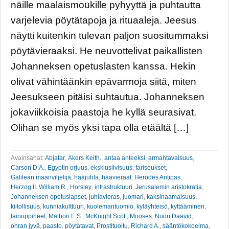
näille maalaismoukille pyhyyttä ja puhtautta
varjelevia pöytätapoja ja rituaaleja. Jeesus
näytti kuitenkin tulevan paljon suositummaksi
pöytävieraaksi. He neuvottelivat paikallisten
Johanneksen opetuslasten kanssa. Hekin
olivat vähintäänkin epävarmoja siitä, miten
Jeesukseen pitäisi suhtautua. Johanneksen
jokaviikkoisia paastoja he kyllä seurasivat.
Olihan se myös yksi tapa olla etäältä […]
Avainsanat:
Abjatar
,
Akers Keith.
,
antaa anteeksi
,
armahtavaisuus
,
Carson D.A.
,
Egyptin orjuus
,
eksklusiivisuus
,
fariseukset
,
Galilean maanviljelijä
,
hääjuhla
,
häävieraat
,
Herodes Antipas
,
Herzog II. William R.
,
Horsley
,
infrastruktuuri
,
Jerusalemin aristokratia
,
Johanneksen opetuslapset
,
juhlavieras
,
juomari
,
kaksinaamaisuus
,
kiitollisuus
,
kunniakulttuuri
,
kuolemantuomio
,
kyläyhteisö
,
kyttääminen
,
lainoppineet
,
Malbon E.S.
,
McKnight Scot.
,
Mooses
,
Nuori Daavid
,
ohran jyvä
,
paasto
,
pöytätavat
,
Prostituoitu
,
Richard A.
,
sääntökokoelma
,