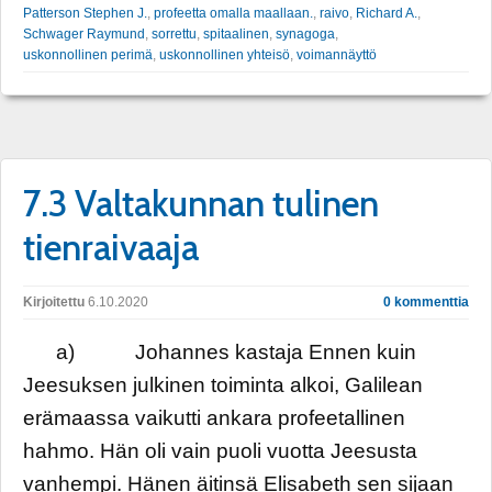
Patterson Stephen J.
,
profeetta omalla maallaan.
,
raivo
,
Richard A.
,
Schwager Raymund
,
sorrettu
,
spitaalinen
,
synagoga
,
uskonnollinen perimä
,
uskonnollinen yhteisö
,
voimannäyttö
7.3 Valtakunnan tulinen
tienraivaaja
Kirjoitettu
6.10.2020
0 kommenttia
a) Johannes kastaja Ennen kuin
Jeesuksen julkinen toiminta alkoi, Galilean
erämaassa vaikutti ankara profeetallinen
hahmo. Hän oli vain puoli vuotta Jeesusta
vanhempi. Hänen äitinsä Elisabeth sen sijaan