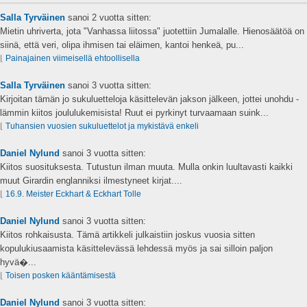
Salla Tyrväinen
sanoi
2 vuotta sitten:
Mietin uhriverta, jota "Vanhassa liitossa" juotettiin Jumalalle. Hienosäätöä on
siinä, että veri, olipa ihmisen tai eläimen, kantoi henkeä, pu...
⌊
Painajainen viimeisellä ehtoollisella
Salla Tyrväinen
sanoi
3 vuotta sitten:
Kirjoitan tämän jo sukuluetteloja käsittelevän jakson jälkeen, jottei unohdu -
lämmin kiitos joululukemisista! Ruut ei pyrkinyt turvaamaan suink...
⌊
Tuhansien vuosien sukuluettelot ja mykistävä enkeli
Daniel Nylund
sanoi
3 vuotta sitten:
Kiitos suosituksesta. Tutustun ilman muuta. Mulla onkin luultavasti kaikki
muut Girardin englanniksi ilmestyneet kirjat....
⌊
16.9. Meister Eckhart & Eckhart Tolle
Daniel Nylund
sanoi
3 vuotta sitten:
Kiitos rohkaisusta. Tämä artikkeli julkaistiin joskus vuosia sitten
kopulukiusaamista käsittelevässä lehdessä myös ja sai silloin paljon
hyvä�...
⌊
Toisen posken kääntämisestä
Daniel Nylund
sanoi
3 vuotta sitten: