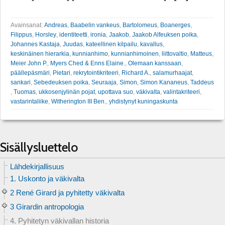
Avainsanat:
Andreas
,
Baabelin vankeus
,
Bartolomeus
,
Boanerges
,
Filippus
,
Horsley
,
identiteetti
,
ironia
,
Jaakob
,
Jaakob Alfeuksen poika
,
Johannes Kastaja
,
Juudas
,
kateellinen kilpailu
,
kavallus
,
keskinäinen hierarkia
,
kunnianhimo
,
kunnianhimoinen
,
liittovaltio
,
Matteus
,
Meier John P.
,
Myers Ched & Enns Elaine.
,
Olemaan kanssaan
,
päällepäsmäri
,
Pietari
,
rekrytointikriteeri
,
Richard A.
,
salamurhaajat
,
sankari
,
Sebedeuksen poika
,
Seuraaja
,
Simon
,
Simon Kananeus
,
Taddeus
,
Tuomas
,
ukkosenjylinän pojat
,
upottava suo
,
väkivalta
,
valintakriteeri
,
vastarintaliike
,
Witherington III Ben.
,
yhdistynyt kuningaskunta
Sisällysluettelo
Lähdekirjallisuus
1. Uskonto ja väkivalta
2 René Girard ja pyhitetty väkivalta
3 Girardin antropologia
4. Pyhitetyn väkivallan historia