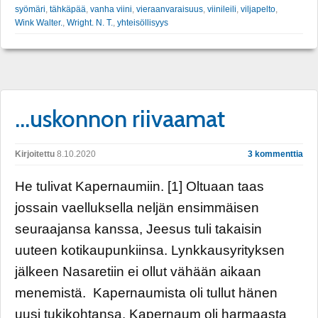
syömäri
,
tähkäpää
,
vanha viini
,
vieraanvaraisuus
,
viinileili
,
viljapelto
,
Wink Walter.
,
Wright. N. T.
,
yhteisöllisyys
…uskonnon riivaamat
Kirjoitettu
8.10.2020
3 kommenttia
He tulivat Kapernaumiin. [1] Oltuaan taas
jossain vaelluksella neljän ensimmäisen
seuraajansa kanssa, Jeesus tuli takaisin
uuteen kotikaupunkiinsa. Lynkkausyrityksen
jälkeen Nasaretiin ei ollut vähään aikaan
menemistä. Kapernaumista oli tullut hänen
uusi tukikohtansa. Kapernaum oli harmaasta